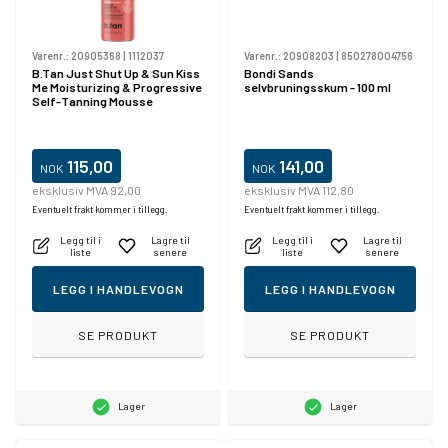
Varenr.:
20905368
|
1112037
Varenr.:
20908203
|
850278004756
B.Tan Just Shut Up & Sun Kiss
Bondi Sands
Me Moisturizing & Progressive
selvbruningsskum - 100 ml
Self-Tanning Mousse
115,00
141,00
NOK
NOK
eksklusiv MVA 92,00
eksklusiv MVA 112,80
Eventuelt frakt kommer i tillegg.
Eventuelt frakt kommer i tillegg.
Legg til i
Lagre til
Legg til i
Lagre til
liste
senere
liste
senere
LEGG I HANDLEVOGN
LEGG I HANDLEVOGN
SE PRODUKT
SE PRODUKT
Lager
Lager