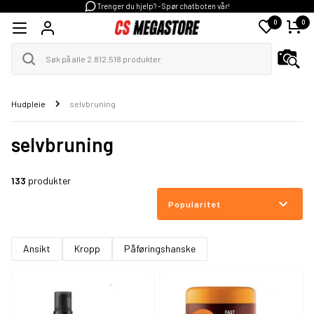
Trenger du hjelp? - Spør chatboten vår!
0
0
Hudpleie
selvbruning
selvbruning
133
produkter
Popularitet
Ansikt
Kropp
Påføringshanske