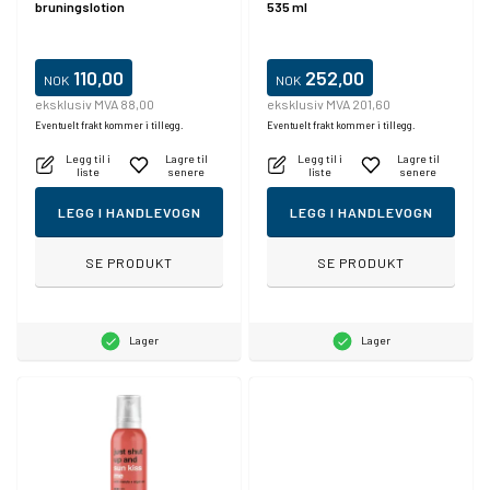
bruningslotion
535 ml
110,00
252,00
NOK
NOK
eksklusiv MVA 88,00
eksklusiv MVA 201,60
Eventuelt frakt kommer i tillegg.
Eventuelt frakt kommer i tillegg.
Legg til i
Lagre til
Legg til i
Lagre til
liste
senere
liste
senere
LEGG I HANDLEVOGN
LEGG I HANDLEVOGN
SE PRODUKT
SE PRODUKT
Lager
Lager