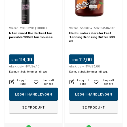
Varenr.:
20806206
|
1110021
Varenr.:
5566854
|
5025135114687
b.tan i want the darkest tan
Malibu solakselerator Fast
possible 200ml tan mousse
Tanning Bronzing Butter 300
ml
118,00
117,00
NOK
NOK
eksklusiv MVA 94,40
eksklusiv MVA 93,60
Eventuelt frakt kommer i tillegg.
Eventuelt frakt kommer i tillegg.
Legg til i
Lagre til
Legg til i
Lagre til
liste
senere
liste
senere
LEGG I HANDLEVOGN
LEGG I HANDLEVOGN
SE PRODUKT
SE PRODUKT