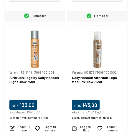
Fjernlager
Fjernlager
Varenr.:
5211449
|
30994001001
Varenr.:
4631173
|
30994001002
Airbrush Legs by Sally Hansen
Sally Hansen Airbrush Legs
Light Glow 75ml
Medium Glow 75ml
133,00
143,00
NOK
NOK
eksklusiv MVA 106,40
eksklusiv MVA 114,40
Eventuelt frakt kommer i tillegg.
Eventuelt frakt kommer i tillegg.
Legg til i
Lagre til
Legg til i
Lagre til
liste
senere
liste
senere