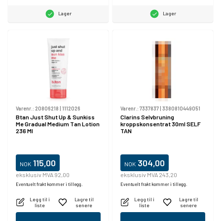
Lager
Lager
Varenr.:
20806218
|
1112026
Varenr.:
7337837
|
3380810449051
Btan Just Shut Up & Sunkiss
Clarins Selvbruning
Me Gradual Medium Tan Lotion
kroppskonsentrat 30ml SELF
236 Ml
TAN
115,00
304,00
NOK
NOK
eksklusiv MVA 92,00
eksklusiv MVA 243,20
Eventuelt frakt kommer i tillegg.
Eventuelt frakt kommer i tillegg.
Legg til i
Lagre til
Legg til i
Lagre til
liste
senere
liste
senere