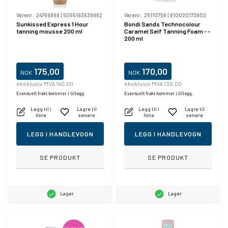
Varenr.:
24769898
|
5055193539962
Varenr.:
25110758
|
810020173802
Sunkissed Express 1 Hour
Bondi Sands Technocolour
tanning mousse 200 ml
Caramel Self Tanning Foam - -
200 ml
175,00
170,00
NOK
NOK
eksklusiv MVA 140,00
eksklusiv MVA 136,00
Eventuelt frakt kommer i tillegg.
Eventuelt frakt kommer i tillegg.
Legg til i
Lagre til
Legg til i
Lagre til
liste
senere
liste
senere
LEGG I HANDLEVOGN
LEGG I HANDLEVOGN
SE PRODUKT
SE PRODUKT
Lager
Lager