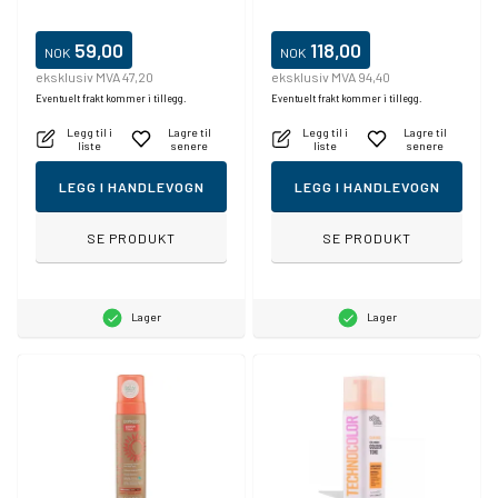
59,00
118,00
NOK
NOK
eksklusiv MVA 47,20
eksklusiv MVA 94,40
Eventuelt frakt kommer i tillegg.
Eventuelt frakt kommer i tillegg.
Legg til i
Lagre til
Legg til i
Lagre til
liste
senere
liste
senere
LEGG I HANDLEVOGN
LEGG I HANDLEVOGN
SE PRODUKT
SE PRODUKT
Lager
Lager