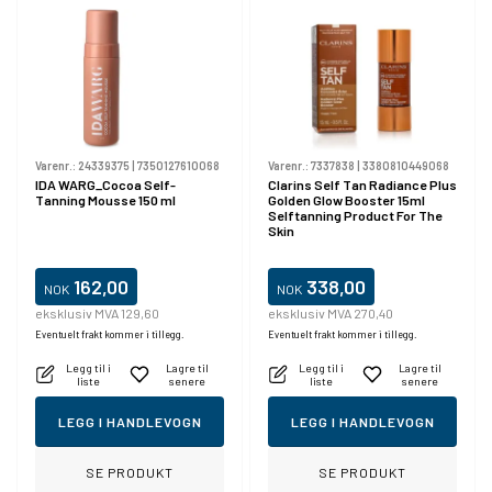
Varenr.:
24339375
|
7350127610068
Varenr.:
7337838
|
3380810449068
IDA WARG_Cocoa Self-
Clarins Self Tan Radiance Plus
Tanning Mousse 150 ml
Golden Glow Booster 15ml
Selftanning Product For The
Skin
162,00
338,00
NOK
NOK
eksklusiv MVA 129,60
eksklusiv MVA 270,40
Eventuelt frakt kommer i tillegg.
Eventuelt frakt kommer i tillegg.
Legg til i
Lagre til
Legg til i
Lagre til
liste
senere
liste
senere
LEGG I HANDLEVOGN
LEGG I HANDLEVOGN
SE PRODUKT
SE PRODUKT