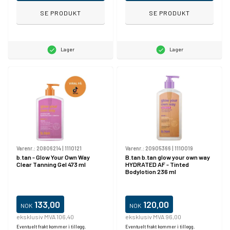
SE PRODUKT
SE PRODUKT
Lager
Lager
Varenr.:
20806214
|
1110121
Varenr.:
20905366
|
1110019
b.tan - Glow Your Own Way
B.tan b.tan glow your own way
Clear Tanning Gel 473 ml
HYDRATED AF - Tinted
Bodylotion 236 ml
133,00
120,00
NOK
NOK
eksklusiv MVA 106,40
eksklusiv MVA 96,00
Eventuelt frakt kommer i tillegg.
Eventuelt frakt kommer i tillegg.