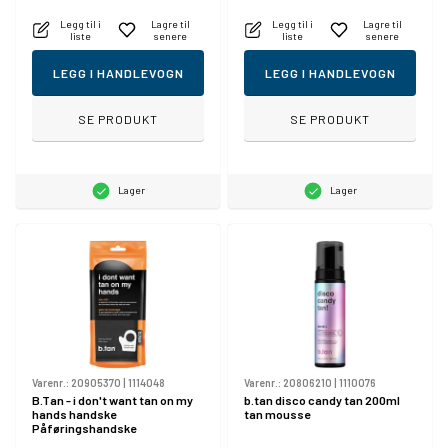
Legg til i
Lagre til
Legg til i
Lagre til
liste
senere
liste
senere
LEGG I HANDLEVOGN
LEGG I HANDLEVOGN
SE PRODUKT
SE PRODUKT
Lager
Lager
Varenr.:
20905370
|
1114048
Varenr.:
20806210
|
1110076
B.Tan - i don't want tan on my
b.tan disco candy tan 200ml
hands handske
tan mousse
Påføringshandske