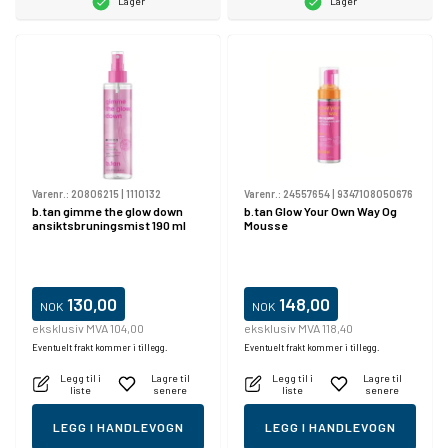
Lager
Lager
Varenr.:
20806215
|
1110132
Varenr.:
24557654
|
9347108050676
b.tan gimme the glow down
b.tan Glow Your Own Way Og
ansiktsbruningsmist 190 ml
Mousse
130,00
148,00
NOK
NOK
eksklusiv MVA 104,00
eksklusiv MVA 118,40
Eventuelt frakt kommer i tillegg.
Eventuelt frakt kommer i tillegg.
Legg til i
Lagre til
Legg til i
Lagre til
liste
senere
liste
senere
LEGG I HANDLEVOGN
LEGG I HANDLEVOGN