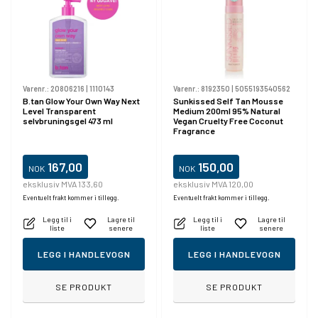
Varenr.:
20806216
|
1110143
Varenr.:
8192350
|
5055193540562
B.tan Glow Your Own Way Next
Sunkissed Self Tan Mousse
Level Transparent
Medium 200ml 95% Natural
selvbruningsgel 473 ml
Vegan Cruelty Free Coconut
Fragrance
167,00
150,00
NOK
NOK
eksklusiv MVA 133,60
eksklusiv MVA 120,00
Eventuelt frakt kommer i tillegg.
Eventuelt frakt kommer i tillegg.
Legg til i
Lagre til
Legg til i
Lagre til
liste
senere
liste
senere
LEGG I HANDLEVOGN
LEGG I HANDLEVOGN
SE PRODUKT
SE PRODUKT