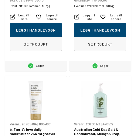
eksklusiv MVA 166,40
eksklusiv MVA 89,60
Eventuelt frakt kommer i tillegg.
Eventuelt frakt kommer i tillegg.
Legg til i
Lagre til
Legg til i
Lagre til
liste
senere
liste
senere
LEGG I HANDLEVOGN
LEGG I HANDLEVOGN
SE PRODUKT
SE PRODUKT
Lager
Lager
Varenr.:
20905364
|
1004001
Varenr.:
20203172
|
A40572
b. Tan it’s love daily
Australian Gold Sea Salt &
moisturizer 236 ml gradvis
Sandalwood, Ansigt & krop,