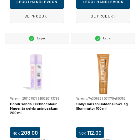
LEGG I HANDLEVOGN
LEGG I HANDLEVOGN
SE PRODUKT
SE PRODUKT
Lager
Lager
Varenr.:
25110757
|
810020173796
Varenr.:
7430683
|
074170460353
Bondi Sands Technocolour
Sally Hansen Golden Glow Leg
Magenta selvbruningsskum
Illuminator 100 ml
200 ml
208,00
112,00
NOK
NOK