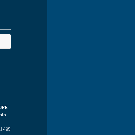
TORE
slo
1 495