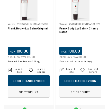
Varenr.:
25704157
|
9351134005999
Varenr.:
25704158
|
9351134006026
Frank Body - Lip Balm Original
Frank Body Lip Balm - Cherry
Bomb
180,00
100,00
NOK
NOK
eksklusiv MVA 144,00
eksklusiv MVA 80,00
Eventuelt frakt kommer i tillegg.
Eventuelt frakt kommer i tillegg.
Legg til i
Lagre til
Legg til i
Lagre til
liste
senere
liste
senere
LEGG I HANDLEVOGN
LEGG I HANDLEVOGN
SE PRODUKT
SE PRODUKT