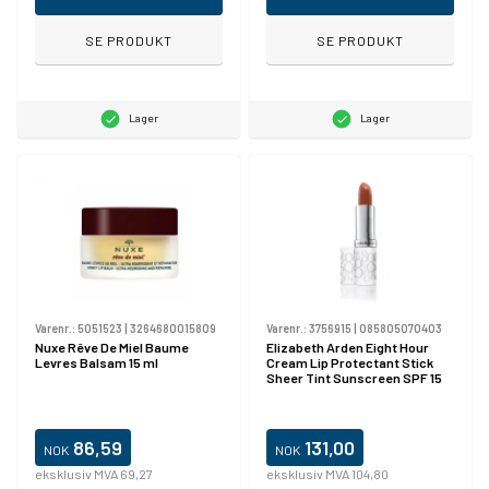
SE PRODUKT
SE PRODUKT
Lager
Lager
Varenr.:
5051523
|
3264680015809
Varenr.:
3756915
|
085805070403
Nuxe Rêve De Miel Baume
Elizabeth Arden Eight Hour
Levres Balsam 15 ml
Cream Lip Protectant Stick
Sheer Tint Sunscreen SPF 15
86,59
131,00
NOK
NOK
eksklusiv MVA 69,27
eksklusiv MVA 104,80