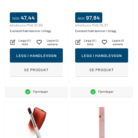
47,44
97,84
NOK
NOK
eksklusiv MVA 37,95
eksklusiv MVA 78,27
Eventuelt frakt kommer i tillegg.
Eventuelt frakt kommer i tillegg.
Legg til i
Lagre til
Legg til i
Lagre til
liste
senere
liste
senere
LEGG I HANDLEVOGN
LEGG I HANDLEVOGN
SE PRODUKT
SE PRODUKT
Fjernlager
Fjernlager