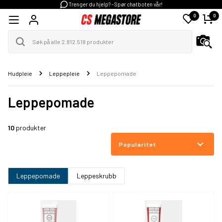
Trenger du hjelp? - Spør chatboten vår!
0
0
Hudpleie
Leppepleie
Leppepomade
Leppepomade
10
produkter
Popularitet
Leppepomade
Leppeskrubb