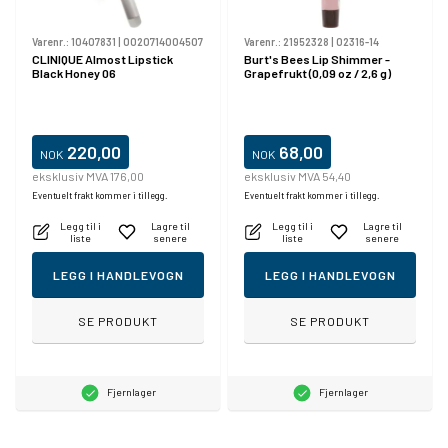
Varenr.:
10407831
|
0020714004507
Varenr.:
21952328
|
02316-14
CLINIQUE Almost Lipstick
Burt's Bees Lip Shimmer -
Black Honey 06
Grapefrukt (0,09 oz / 2,6 g)
220,00
68,00
NOK
NOK
eksklusiv MVA 176,00
eksklusiv MVA 54,40
Eventuelt frakt kommer i tillegg.
Eventuelt frakt kommer i tillegg.
Legg til i
Lagre til
Legg til i
Lagre til
liste
senere
liste
senere
LEGG I HANDLEVOGN
LEGG I HANDLEVOGN
SE PRODUKT
SE PRODUKT
Fjernlager
Fjernlager