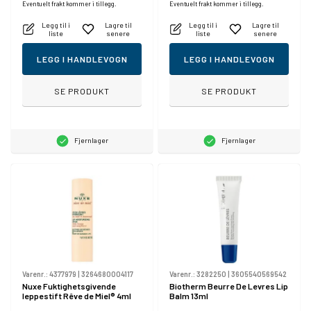
Eventuelt frakt kommer i tillegg.
Eventuelt frakt kommer i tillegg.
Legg til i
Lagre til
Legg til i
Lagre til
liste
senere
liste
senere
LEGG I HANDLEVOGN
LEGG I HANDLEVOGN
SE PRODUKT
SE PRODUKT
Fjernlager
Fjernlager
Varenr.:
4377979
|
3264680004117
Varenr.:
3282250
|
3605540569542
Nuxe Fuktighetsgivende
Biotherm Beurre De Levres Lip
leppestift Rêve de Miel® 4ml
Balm 13ml