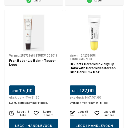
Lager
Lager
Varenr.:
25672948
|
9351134006019
Varenr.:
24235605
|
8809844997628
Fran Body - Lip Balm - Taupe-
Dr.Jart+ Ceramidin Jelly Lip
Less
Balm with Ceramides Korean
Skin Care 0.24 fl oz
114,00
127,00
NOK
NOK
eksklusiv MVA 91,20
eksklusiv MVA 101,60
Eventuelt frakt kommer i tillegg.
Eventuelt frakt kommer i tillegg.
Legg til i
Lagre til
Legg til i
Lagre til
liste
senere
liste
senere
LEGG I HANDLEVOGN
LEGG I HANDLEVOGN