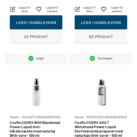
Legg til i
Lagre til
Legg til i
Lagre til
liste
senere
liste
senere
LEGG I HANDLEVOGN
LEGG I HANDLEVOGN
SE PRODUKT
SE PRODUKT
Lager
Fjernlager
Varenr.:
10424671
|
8809416470054
Varenr.:
20590008
|
8809416470047
CosRx COSRX BHA Blackhead
CosRx COSRX AHA 7
Power Liquid Anti-
Whitehead Power Liquid
hårdervæske med naturlig
Eksfolierende preparat med
BHA-syre - 100 ml
naturlige AHA-syrer - 100 ml