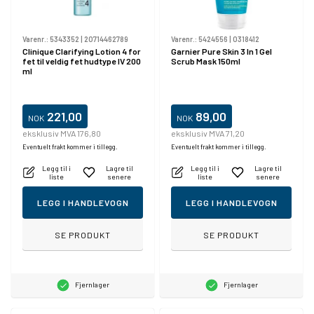
Varenr.:
5343352
|
20714462789
Varenr.:
5424556
|
0318412
Clinique Clarifying Lotion 4 for
Garnier Pure Skin 3 In 1 Gel
fet til veldig fet hudtype IV 200
Scrub Mask 150ml
ml
221,00
89,00
NOK
NOK
eksklusiv MVA 176,80
eksklusiv MVA 71,20
Eventuelt frakt kommer i tillegg.
Eventuelt frakt kommer i tillegg.
Legg til i
Lagre til
Legg til i
Lagre til
liste
senere
liste
senere
LEGG I HANDLEVOGN
LEGG I HANDLEVOGN
SE PRODUKT
SE PRODUKT
Fjernlager
Fjernlager