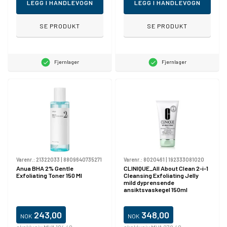
LEGG I HANDLEVOGN
LEGG I HANDLEVOGN
SE PRODUKT
SE PRODUKT
Fjernlager
Fjernlager
Varenr.:
21322033
|
8809640735271
Varenr.:
8020461
|
192333081020
Anua BHA 2% Gentle
CLINIQUE_All About Clean 2-i-1
Exfoliating Toner 150 Ml
Cleansing Exfoliating Jelly
mild dyprensende
ansiktsvaskegel 150ml
243,00
348,00
NOK
NOK