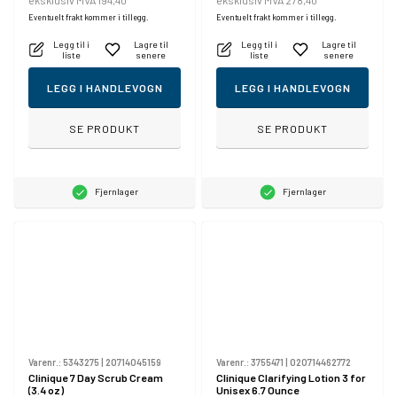
eksklusiv MVA 194,40
eksklusiv MVA 278,40
Eventuelt frakt kommer i tillegg.
Eventuelt frakt kommer i tillegg.
Legg til i
Lagre til
Legg til i
Lagre til
liste
senere
liste
senere
LEGG I HANDLEVOGN
LEGG I HANDLEVOGN
SE PRODUKT
SE PRODUKT
Fjernlager
Fjernlager
Varenr.:
5343275
|
20714045159
Varenr.:
3755471
|
020714462772
Clinique 7 Day Scrub Cream
Clinique Clarifying Lotion 3 for
(3.4 oz)
Unisex 6.7 Ounce