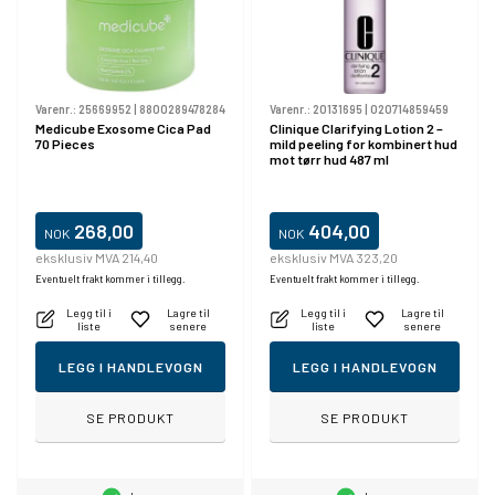
Varenr.:
25669952
|
8800289478284
Varenr.:
20131695
|
020714859459
Medicube Exosome Cica Pad
Clinique Clarifying Lotion 2 –
70 Pieces
mild peeling for kombinert hud
mot tørr hud 487 ml
268,00
404,00
NOK
NOK
eksklusiv MVA 214,40
eksklusiv MVA 323,20
Eventuelt frakt kommer i tillegg.
Eventuelt frakt kommer i tillegg.
Legg til i
Lagre til
Legg til i
Lagre til
liste
senere
liste
senere
LEGG I HANDLEVOGN
LEGG I HANDLEVOGN
SE PRODUKT
SE PRODUKT