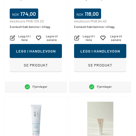
174,00
118,00
NOK
NOK
eksklusiv MVA 139,20
eksklusiv MVA 94,40
Eventuelt frakt kommer i tillegg.
Eventuelt frakt kommer i tillegg.
Legg til i
Lagre til
Legg til i
Lagre til
liste
senere
liste
senere
LEGG I HANDLEVOGN
LEGG I HANDLEVOGN
SE PRODUKT
SE PRODUKT
Fjernlager
Fjernlager