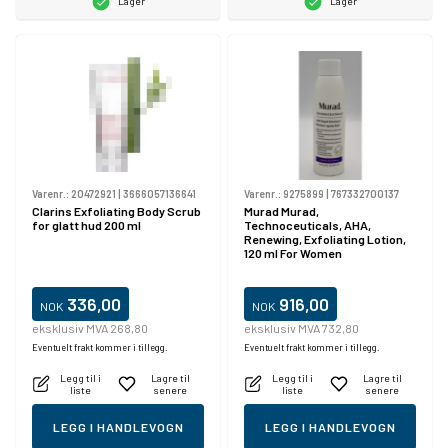
Lager
Lager
Varenr.:
20472921
|
3666057136641
Varenr.:
9275899
|
767332700137
Clarins Exfoliating Body Scrub
Murad Murad,
for glatt hud 200 ml
Technoceuticals, AHA,
Renewing, Exfoliating Lotion,
120 ml For Women
336,00
916,00
NOK
NOK
eksklusiv MVA 268,80
eksklusiv MVA 732,80
Eventuelt frakt kommer i tillegg.
Eventuelt frakt kommer i tillegg.
Legg til i
Lagre til
Legg til i
Lagre til
liste
senere
liste
senere
LEGG I HANDLEVOGN
LEGG I HANDLEVOGN