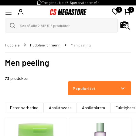
Trenger du hjelp? - Spør chatboten vår!
0
0
Hudpleie
Hudpleie for menn
Men peeling
Men peeling
73
produkter
Popularitet
Etter barbering
Ansiktsvask
Ansiktskrem
Fuktighet