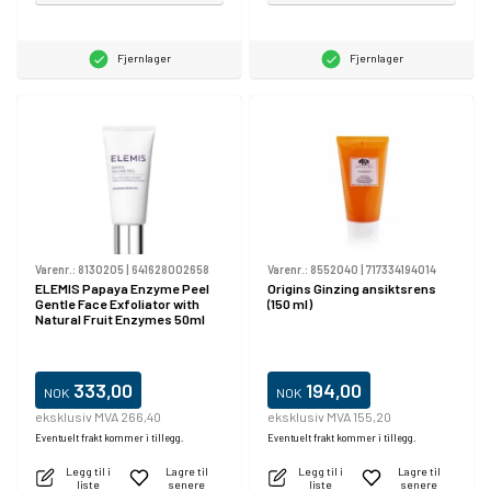
Fjernlager
Fjernlager
Varenr.:
8130205
|
641628002658
Varenr.:
8552040
|
717334194014
ELEMIS Papaya Enzyme Peel
Origins Ginzing ansiktsrens
Gentle Face Exfoliator with
(150 ml)
Natural Fruit Enzymes 50ml
333,00
194,00
NOK
NOK
eksklusiv MVA 266,40
eksklusiv MVA 155,20
Eventuelt frakt kommer i tillegg.
Eventuelt frakt kommer i tillegg.
Legg til i
Lagre til
Legg til i
Lagre til
liste
senere
liste
senere