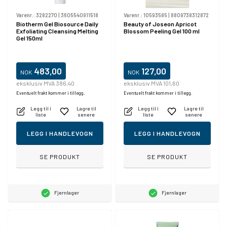
Varenr.:
3282270
|
3605540911518
Varenr.:
10593585
|
8809738312872
Biotherm Gel Biosource Daily
Beauty of Joseon Apricot
Exfoliating Cleansing Melting
Blossom Peeling Gel 100 ml
Gel 150ml
483,00
127,00
NOK
NOK
eksklusiv MVA 386,40
eksklusiv MVA 101,60
Eventuelt frakt kommer i tillegg.
Eventuelt frakt kommer i tillegg.
Legg til i
Lagre til
Legg til i
Lagre til
liste
senere
liste
senere
LEGG I HANDLEVOGN
LEGG I HANDLEVOGN
SE PRODUKT
SE PRODUKT
Fjernlager
Fjernlager