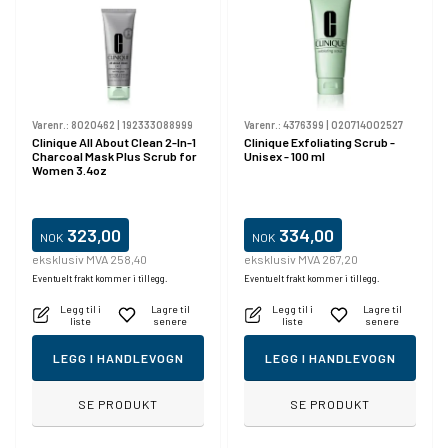
Varenr.:
8020462
|
192333088999
Varenr.:
4376399
|
020714002527
Clinique All About Clean 2-In-1
Clinique Exfoliating Scrub -
Charcoal Mask Plus Scrub for
Unisex - 100 ml
Women 3.4oz
323,00
334,00
NOK
NOK
eksklusiv MVA 258,40
eksklusiv MVA 267,20
Eventuelt frakt kommer i tillegg.
Eventuelt frakt kommer i tillegg.
Legg til i
Lagre til
Legg til i
Lagre til
liste
senere
liste
senere
LEGG I HANDLEVOGN
LEGG I HANDLEVOGN
SE PRODUKT
SE PRODUKT