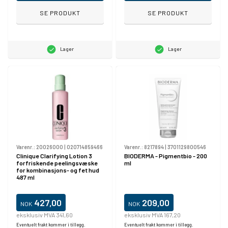
SE PRODUKT
SE PRODUKT
Lager
Lager
Varenr.:
20026000
|
020714859466
Varenr.:
8217894
|
3701129800546
Clinique Clarifying Lotion 3
BIODERMA - Pigmentbio - 200
forfriskende peelingsvæske
ml
for kombinasjons- og fet hud
487 ml
427,00
209,00
NOK
NOK
eksklusiv MVA 341,60
eksklusiv MVA 167,20
Eventuelt frakt kommer i tillegg.
Eventuelt frakt kommer i tillegg.