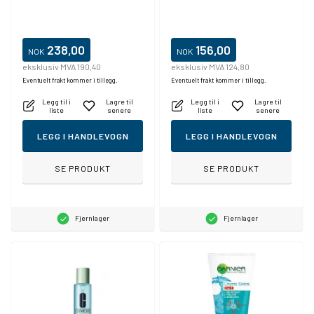
238,00
156,00
NOK
NOK
eksklusiv MVA 190,40
eksklusiv MVA 124,80
Eventuelt frakt kommer i tillegg.
Eventuelt frakt kommer i tillegg.
Legg til i
Lagre til
Legg til i
Lagre til
liste
senere
liste
senere
LEGG I HANDLEVOGN
LEGG I HANDLEVOGN
SE PRODUKT
SE PRODUKT
Fjernlager
Fjernlager