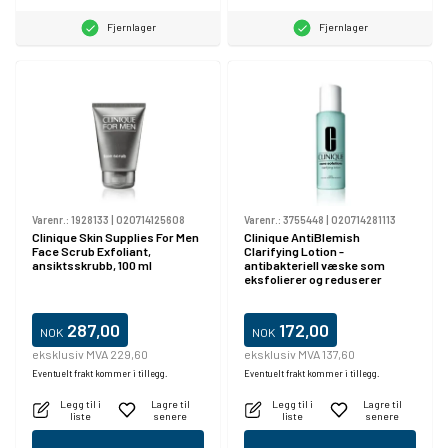
Fjernlager
Fjernlager
Varenr.:
1928133
|
020714125608
Varenr.:
3755448
|
020714281113
Clinique Skin Supplies For Men
Clinique AntiBlemish
Face Scrub Exfoliant,
Clarifying Lotion -
ansiktsskrubb, 100 ml
antibakteriell væske som
eksfolierer og reduserer
overflødig talg 200ml
287,00
172,00
NOK
NOK
eksklusiv MVA 229,60
eksklusiv MVA 137,60
Eventuelt frakt kommer i tillegg.
Eventuelt frakt kommer i tillegg.
Legg til i
Lagre til
Legg til i
Lagre til
liste
senere
liste
senere