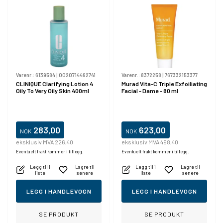
Varenr.:
6139584
|
0020714462741
Varenr.:
8372258
|
767332153377
CLINIQUE Clarifying Lotion 4
Murad Vita-C Triple Exfoiliating
Oily To Very Oily Skin 400ml
Facial - Dame - 80 ml
283,00
623,00
NOK
NOK
eksklusiv MVA 226,40
eksklusiv MVA 498,40
Eventuelt frakt kommer i tillegg.
Eventuelt frakt kommer i tillegg.
Legg til i
Lagre til
Legg til i
Lagre til
liste
senere
liste
senere
LEGG I HANDLEVOGN
LEGG I HANDLEVOGN
SE PRODUKT
SE PRODUKT