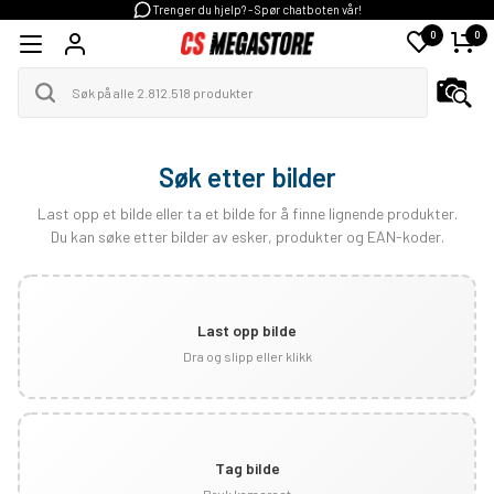
Trenger du hjelp? - Spør chatboten vår!
0
0
Søk etter bilder
Last opp et bilde eller ta et bilde for å finne lignende produkter.
Du kan søke etter bilder av esker, produkter og EAN-koder.
Last opp bilde
Dra og slipp eller klikk
Tag bilde