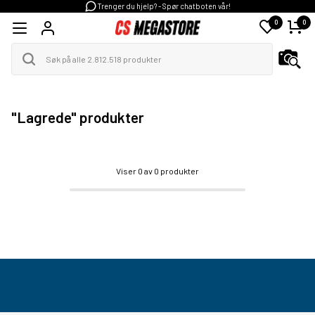
Trenger du hjelp? - Spør chatboten vår!
0
0
"Lagrede" produkter
Viser
0
av 0 produkter