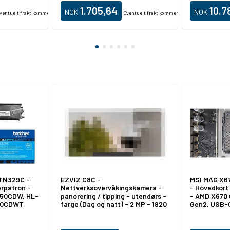
 USB 2.0,
1.705,64
10.7
NOK
NOK
ventuelt frakt kommer i tillegg.
Eventuelt frakt kommer i tillegg.
 TN329C -
EZVIZ C8C -
MSI MAG X6
erpatron -
Nettverksovervåkingskamera -
- Hovedkort
450CDW, HL-
panorering / tipping - utendørs -
- AMD X670 
50CDWT,
farge (Dag og natt) - 2 MP - 1920
Gen2, USB-C
x 1080 - 1080p - M12-montering -
Gen 1, USB 3
fastfokal - lyd - trådløs - Wi-Fi -
LAN, Wi-Fi 6
LAN 10/100 - H.264, H.265 - DC
innbygd graf