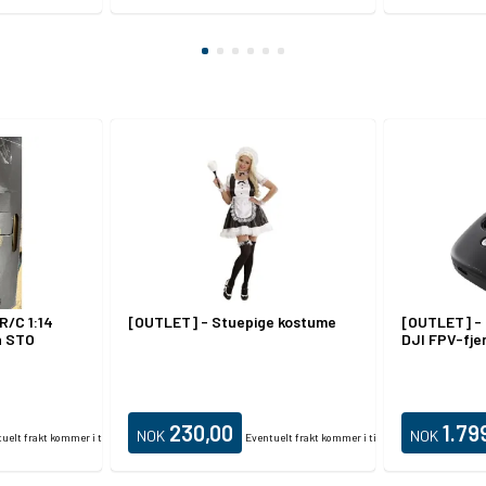
R/C 1:14
[OUTLET] - Stuepige kostume
[OUTLET] - 
n STO
DJI FPV-fjer
230,00
1.79
NOK
NOK
uelt frakt kommer i tillegg.
Eventuelt frakt kommer i tillegg.