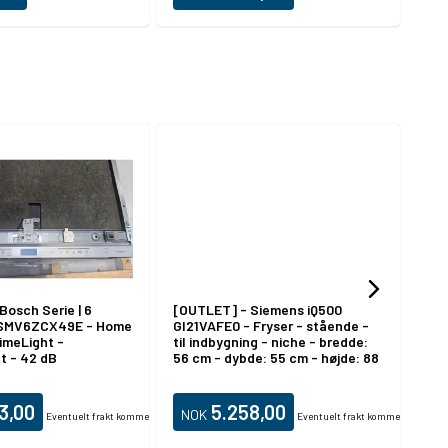
Bosch Serie | 6
[OUTLET] - Siemens iQ500
[OU
 SMV6ZCX49E - Home
GI21VAFE0 - Fryser - stående -
FF0
imeLight -
til indbygning - niche - bredde:
t - 42 dB
56 cm - dybde: 55 cm - højde: 88
cm - 96 liter - Klasse E
3,00
5.258,00
NOK
Eventuelt frakt kommer i tillegg.
Eventuelt frakt kommer i tillegg.
N
blad
Produktdatablad
P