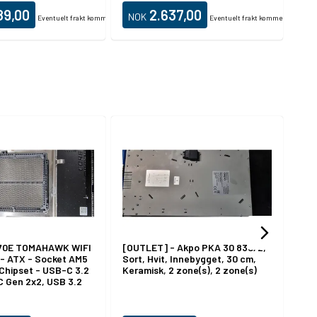
2.0, LAN, Wi-Fi(n)
89,00
2.637,00
NOK
N
Eventuelt frakt kommer i tillegg.
Eventuelt frakt kommer i tillegg.
70E TOMAHAWK WIFI
[OUTLET] - Akpo PKA 30 830/2,
[OU
 - ATX - Socket AM5
Sort, Hvit, Innebygget, 30 cm,
hod
Chipset - USB-C 3.2
Keramisk, 2 zone(s), 2 zone(s)
 Gen 2x2, USB 3.2
.2 Gen 2 - 2.5 Gigabit
, Bluetooth -
ikk (CPU kreves) -