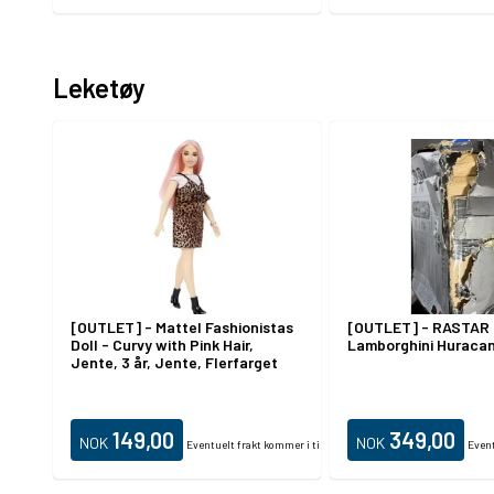
Leketøy
[OUTLET] - Mattel Fashionistas
[OUTLET] - RASTAR 
Doll - Curvy with Pink Hair,
Lamborghini Huraca
Jente, 3 år, Jente, Flerfarget
149,00
349,00
NOK
NOK
Eventuelt frakt kommer i tillegg.
Event