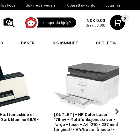
nløs kode
Søk i reservedeler
Opprett ny konto
Logg inn
0
NOK 0,00
Trenger du hjelp?
(frakt: 0,00)
VS
BØKER
SKJØNNHET
OUTLET%
 Hæftemaskine el
[OUTLET] - HP Color Laser MFP
[OU
50 ark klamme 66/6-
178nw - Multifunksjonsskriver -
Søp
farge - laser - A4 (210 x 297 mm)
fot
(original) - A4/Letter (medie) -
opp til 18 spm (kopiering) - opp til
18 spm (trykking) - 150 ark - USB