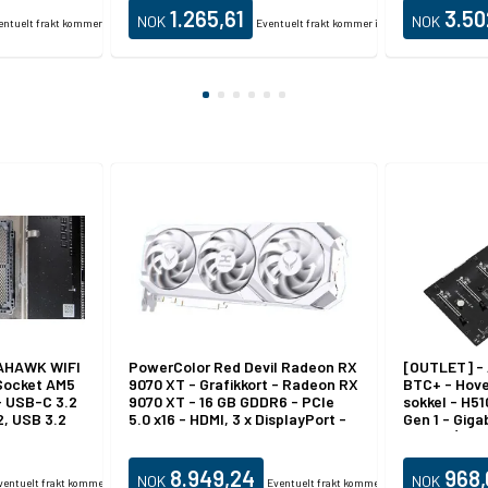
12 V
HD-lyd (8-k
1.265,61
3.50
NOK
NOK
entuelt frakt kommer i tillegg.
Eventuelt frakt kommer i tillegg.
AHAWK WIFI
PowerColor Red Devil Radeon RX
[OUTLET] - 
 Socket AM5
9070 XT - Grafikkort - Radeon RX
BTC+ - Hove
- USB-C 3.2
9070 XT - 16 GB GDDR6 - PCIe
sokkel - H51
, USB 3.2
5.0 x16 - HDMI, 3 x DisplayPort -
Gen 1 - Giga
- 2.5 Gigabit
hvit
grafikk (CPU
oth -
 kreves) -
8.949,24
968,
NOK
NOK
ventuelt frakt kommer i tillegg.
Eventuelt frakt kommer i tillegg.