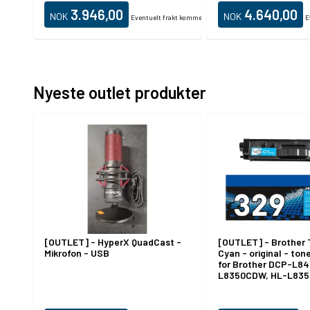
(trykking) - 350 ark -
3.946,00
4.640,00
NOK
NOK
Eventuelt frakt kommer i tillegg.
E
LAN
Nyeste outlet produkter
[OUTLET] - HyperX QuadCast -
[OUTLET] - Brother
Mikrofon - USB
Cyan - original - ton
for Brother DCP-L8
L8350CDW, HL-L83
MFC-L8850CDW