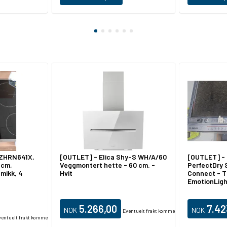
 ZHRN641X,
[OUTLET] - Elica Shy-S WH/A/60
[OUTLET] - 
 cm,
Veggmontert hette - 60 cm. -
PerfectDry
mikk, 4
Hvit
Connect - T
EmotionLigh
5.266,00
7.42
NOK
NOK
Eventuelt frakt kommer i tillegg.
entuelt frakt kommer i tillegg.
Produktdata