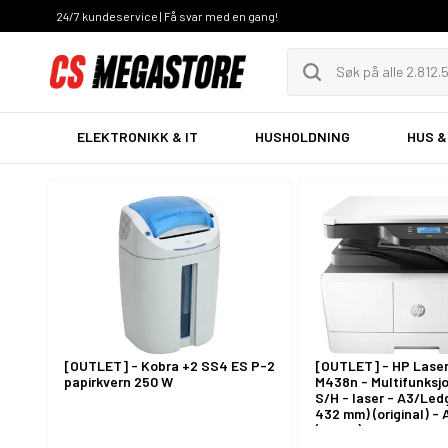
24/7 kundeservice | Få svar med en gang!
ELEKTRONIKK & IT
HUSHOLDNING
HUS &
[OUTLET] - Kobra +2 SS4 ES P-2
[OUTLET] - HP Lase
papirkvern 250 W
M438n - Multifunksjo
S/H - laser - A3/Led
432 mm) (original) -
(medie) - opp til 22 
(kopiering) - opp til 