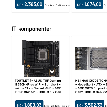
2.383,00
1.074,00
NOK
NOK
Eventuelt frakt kommer i tillegg.
Ev
IT-komponenter
[OUTLET] - ASUS TUF Gaming
MSI MAG X670E TOM
B650M-Plus WIFI - Bundkort -
- Hovedkort - ATX -
micro ATX - Socket AM5 - AMD
- AMD X670 Chipset 
B650 Chipset - USB-C 3.2 Gen
Gen2, USB-C Gen 2x2
2x2, USB 3.1 Gen 2, USB 3.2 Gen
Gen 1, USB 3.2 Gen 2 
2, USB-C 3.2 Gen 1 - 2.5 Gigabit
LAN, Wi-Fi 6, Blueto
LAN, Bluetooth - onboard grafik
innbygd grafikk (CPU
1.860,93
3.502,33
NOK
NOK
Eventuelt frakt kommer i tillegg.
E