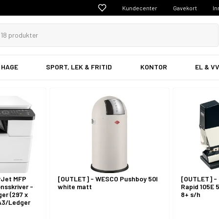
Kundecenter
Gavekort
In
 HAGE
SPORT, LEK & FRITID
KONTOR
EL & V
rJet MFP
[OUTLET] - WESCO Pushboy 50l
[OUTLET] -
nsskriver -
white matt
Rapid 105E 
ger (297 x
8+ s/h
 A3/Ledger
spm
24 spm