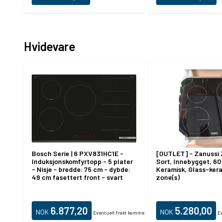
(CPU påkrævet) - HD Audio (8-
HD-lyd (8-kanalers)
kanaler)
Hvidevare
Bosch Serie | 6 PXV831HC1E -
[OUTLET] - Zanussi
Induksjonskomfyrtopp - 5 plater
Sort, Innebygget, 60
- Nisje - bredde: 75 cm - dybde:
Keramisk, Glass-kera
49 cm fasettert front - svart
zone(s)
6.877,20
5.280,00
NOK
NOK
Eventuelt frakt kommer i tillegg.
Ev