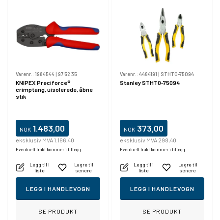
Varenr.:
1984544
|
97 52 35
Varenr.:
4464191
|
STHT0-75094
KNIPEX Preciforce®
Stanley STHT0-75094
crimptang, uisolerede, åbne
stik
1.483,00
373,00
NOK
NOK
eksklusiv MVA 1.186,40
eksklusiv MVA 298,40
Eventuelt frakt kommer i tillegg.
Eventuelt frakt kommer i tillegg.
Legg til i
Lagre til
Legg til i
Lagre til
liste
senere
liste
senere
LEGG I HANDLEVOGN
LEGG I HANDLEVOGN
SE PRODUKT
SE PRODUKT