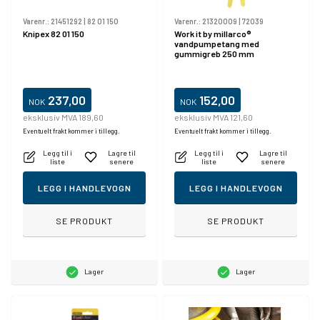
Varenr.:
21451292
|
82 01 150
Varenr.:
21320009
|
72039
Knipex 82 01 150
Work it by millarco®
vandpumpetang med
gummigreb 250 mm
237,00
152,00
NOK
NOK
eksklusiv MVA 189,60
eksklusiv MVA 121,60
Eventuelt frakt kommer i tillegg.
Eventuelt frakt kommer i tillegg.
Legg til i
Lagre til
Legg til i
Lagre til
liste
senere
liste
senere
LEGG I HANDLEVOGN
LEGG I HANDLEVOGN
SE PRODUKT
SE PRODUKT
Lager
Lager