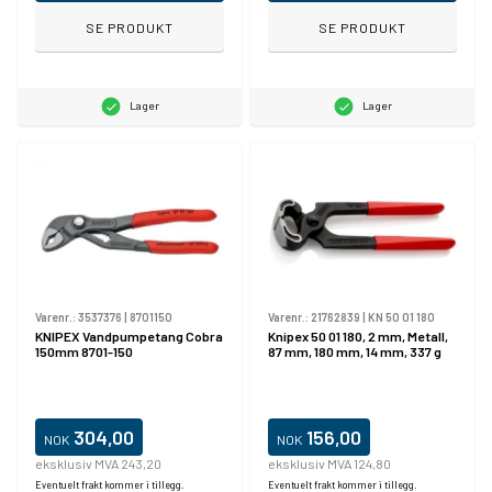
SE PRODUKT
SE PRODUKT
Lager
Lager
Varenr.:
3537376
|
8701150
Varenr.:
21762839
|
KN 50 01 180
KNIPEX Vandpumpetang Cobra
Knipex 50 01 180, 2 mm, Metall,
150mm 8701-150
87 mm, 180 mm, 14 mm, 337 g
304,00
156,00
NOK
NOK
eksklusiv MVA 243,20
eksklusiv MVA 124,80
Eventuelt frakt kommer i tillegg.
Eventuelt frakt kommer i tillegg.