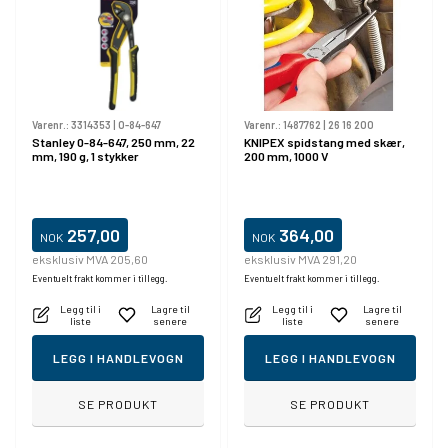
Varenr.:
3314353
|
0-84-647
Varenr.:
1487762
|
26 16 200
Stanley 0-84-647, 250 mm, 22
KNIPEX spidstang med skær,
mm, 190 g, 1 stykker
200 mm, 1000 V
257,00
364,00
NOK
NOK
eksklusiv MVA 205,60
eksklusiv MVA 291,20
Eventuelt frakt kommer i tillegg.
Eventuelt frakt kommer i tillegg.
Legg til i
Lagre til
Legg til i
Lagre til
liste
senere
liste
senere
LEGG I HANDLEVOGN
LEGG I HANDLEVOGN
SE PRODUKT
SE PRODUKT