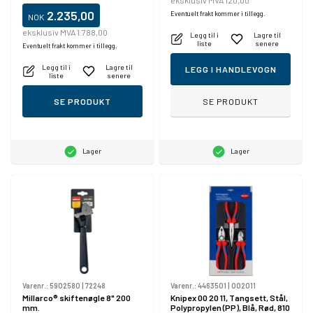
eksklusiv MVA 120,00
2.235,00
Eventuelt frakt kommer i tillegg.
NOK
eksklusiv MVA 1.788,00
Legg til i
Lagre til
liste
senere
Eventuelt frakt kommer i tillegg.
Legg til i
Lagre til
LEGG I HANDLEVOGN
liste
senere
SE PRODUKT
SE PRODUKT
Lager
Lager
Varenr.:
5902580
|
72248
Varenr.:
4463501
|
002011
Millarco® skiftenøgle 8" 200
Knipex 00 20 11, Tangsett, Stål,
mm.
Polypropylen (PP), Blå, Rød, 810