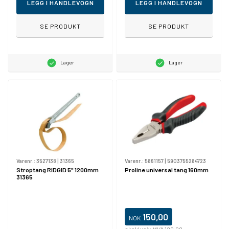
LEGG I HANDLEVOGN
LEGG I HANDLEVOGN
SE PRODUKT
SE PRODUKT
Lager
Lager
Varenr.:
3527138
|
31365
Varenr.:
5861157
|
5903755284723
Stroptang RIDGID 5" 1200mm
Proline universal tang 160mm
31365
150,00
NOK