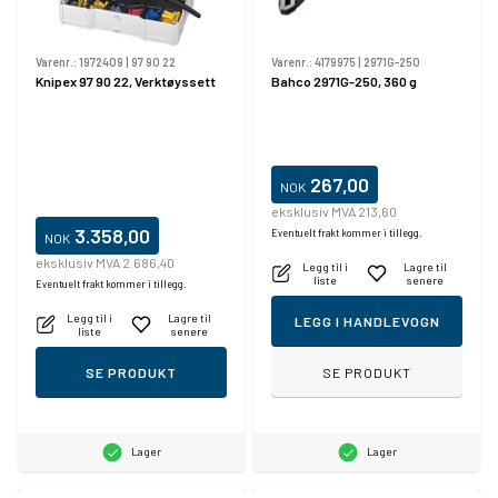
Varenr.:
1972409
|
97 90 22
Varenr.:
4179975
|
2971G-250
Knipex 97 90 22, Verktøyssett
Bahco 2971G-250, 360 g
267,00
NOK
eksklusiv MVA 213,60
3.358,00
Eventuelt frakt kommer i tillegg.
NOK
eksklusiv MVA 2.686,40
Legg til i
Lagre til
liste
senere
Eventuelt frakt kommer i tillegg.
Legg til i
Lagre til
LEGG I HANDLEVOGN
liste
senere
SE PRODUKT
SE PRODUKT
Lager
Lager