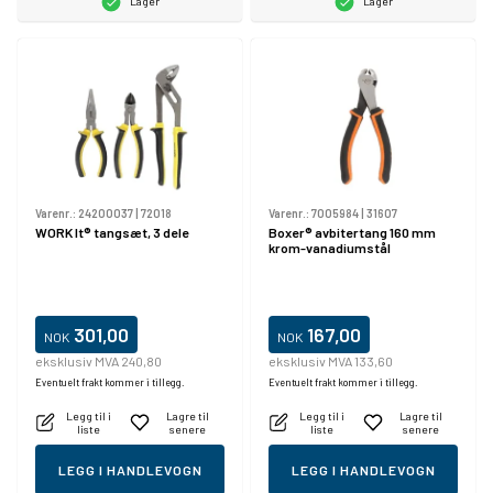
Lager
Lager
Varenr.:
24200037
|
72018
Varenr.:
7005984
|
31607
WORK It® tangsæt, 3 dele
Boxer® avbitertang 160 mm
krom-vanadiumstål
301,00
167,00
NOK
NOK
eksklusiv MVA 240,80
eksklusiv MVA 133,60
Eventuelt frakt kommer i tillegg.
Eventuelt frakt kommer i tillegg.
Legg til i
Lagre til
Legg til i
Lagre til
liste
senere
liste
senere
LEGG I HANDLEVOGN
LEGG I HANDLEVOGN