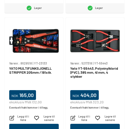
Lager
Lager
Varenr.:
8629518
|
YT-23133
Varenr.:
5217318
|
YT-55443
YATO MULTIFUNKSJONELL
Yato YT-55443, Polyvinylklorid
STRIPPER 205mm / 191stk.
(PVC), 385 mm, 41 mm, 4
stykker
165,00
404,00
NOK
NOK
eksklusiv MVA 132,00
eksklusiv MVA 323,20
Eventuelt frakt kommer i tillegg.
Eventuelt frakt kommer i tillegg.
Legg til i
Lagre til
Legg til i
Lagre til
liste
senere
liste
senere