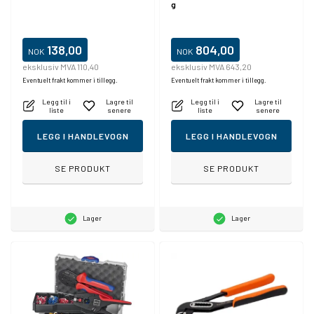
g
138,00
804,00
NOK
NOK
eksklusiv MVA 110,40
eksklusiv MVA 643,20
Eventuelt frakt kommer i tillegg.
Eventuelt frakt kommer i tillegg.
Legg til i
Lagre til
Legg til i
Lagre til
liste
senere
liste
senere
LEGG I HANDLEVOGN
LEGG I HANDLEVOGN
SE PRODUKT
SE PRODUKT
Lager
Lager