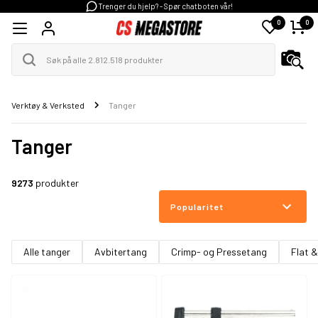
Trenger du hjelp? - Spør chatboten vår!
0
0
Verktøy & Verksted
Tanger
Tanger
9273
produkter
Popularitet
Alle tanger
Avbitertang
Crimp- og Pressetang
Flat 