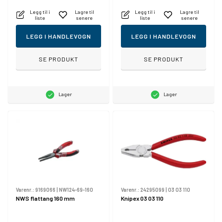
Legg til i
Lagre til
Legg til i
Lagre til
liste
senere
liste
senere
LEGG I HANDLEVOGN
LEGG I HANDLEVOGN
SE PRODUKT
SE PRODUKT
Lager
Lager
Varenr.:
9169066
|
NW124-69-160
Varenr.:
24295099
|
03 03 110
NWS flattang 160 mm
Knipex 03 03 110