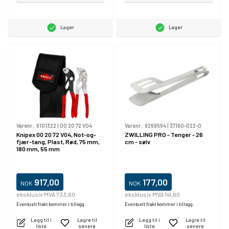
Lager
Lager
Varenr.:
6101322
|
00 20 72 V04
Varenr.:
9269564
|
37160-022-0
Knipex 00 20 72 V04, Not-og-
ZWILLING PRO - Tenger - 26
fjær-tang, Plast, Rød, 75 mm,
cm - sølv
180 mm, 55 mm
917,00
177,00
NOK
NOK
eksklusiv MVA 733,60
eksklusiv MVA 141,60
Eventuelt frakt kommer i tillegg.
Eventuelt frakt kommer i tillegg.
Legg til i
Lagre til
Legg til i
Lagre til
liste
senere
liste
senere