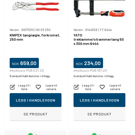
Varenr.:
9837530
|
86 03 250
Varenr.:
8144658
|
YT-6444
KNIPEX tangnøgle, forkromet,
YATO
250 mm
treklamme/strammertang 50
x 300 mm 6444
659,00
234,00
NOK
NOK
eksklusiv MVA 527,20
eksklusiv MVA 187,20
Eventuelt frakt kommer i tillegg.
Eventuelt frakt kommer i tillegg.
Legg til i
Lagre til
Legg til i
Lagre til
liste
senere
liste
senere
LEGG I HANDLEVOGN
LEGG I HANDLEVOGN
SE PRODUKT
SE PRODUKT