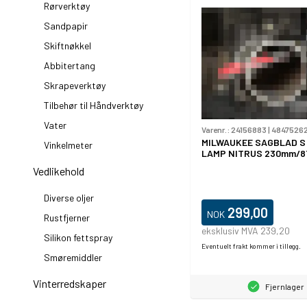
Rørverktøy
Sandpapir
Skiftnøkkel
Abbitertang
Skrapeverktøy
Tilbehør til Håndverktøy
Vater
Varenr.:
24156883
|
4847526
MILWAUKEE SAGBLAD S
Vinkelmeter
LAMP NITRUS 230mm/8T
Vedlikehold
Diverse oljer
299,00
NOK
Rustfjerner
eksklusiv MVA 239,20
Silikon fettspray
Eventuelt frakt kommer i tillegg.
Smøremiddler
Vinterredskaper
Fjernlager