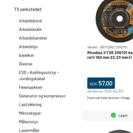
Til verkstedet
Arbeidsbord
Arbeidsbukk
Arbeidshansker
Arbeidslys
Varenr.:
5677282
|
205701
Rhodius XT38 205701 ka
badekar
rett 180 mm 22,23 mm (1 
Diverse
ESD – Koblingsutstyr –
Jordingskabel
57,00
NOK
Feiemaskiner
eksklusiv MVA 45,60
Generator og kompressor
Eventuelt frakt kommer i tillegg.
Lastsikkring
Mikroskoper
Lager
Måleutstyr
Lasermåler