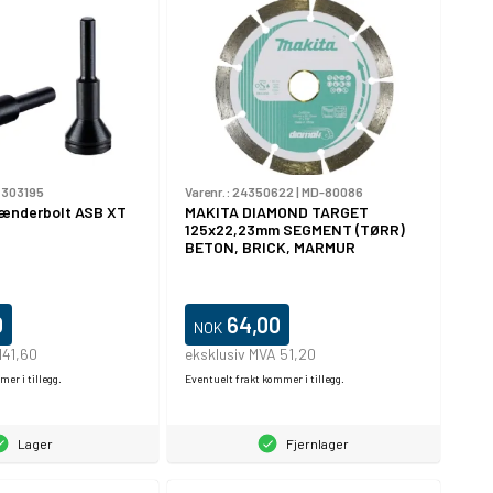
|
303195
Varenr.:
24350622
|
MD-80086
ænderbolt ASB XT
MAKITA DIAMOND TARGET
125x22,23mm SEGMENT (TØRR)
BETON, BRICK, MARMUR
0
64,00
NOK
141,60
eksklusiv MVA 51,20
er i tillegg.
Eventuelt frakt kommer i tillegg.
Lager
Fjernlager