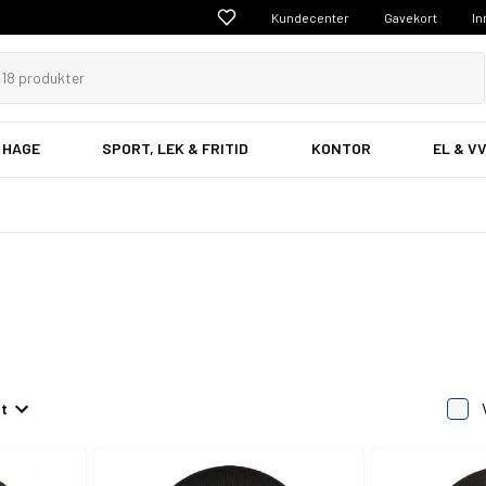
Kundecenter
Gavekort
In
 HAGE
SPORT, LEK & FRITID
KONTOR
EL & V
et