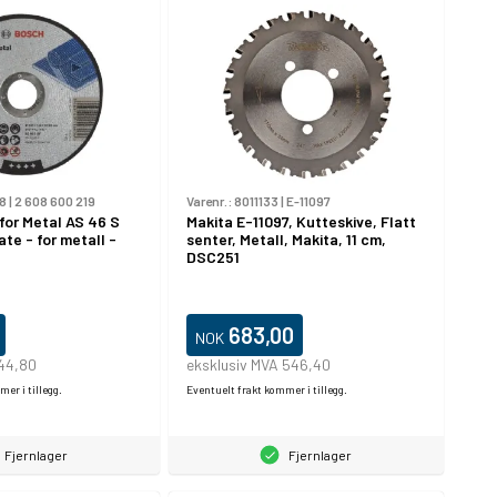
8
|
2 608 600 219
Varenr.:
8011133
|
E-11097
for Metal AS 46 S
Makita E-11097, Kutteskive, Flatt
te - for metall -
senter, Metall, Makita, 11 cm,
DSC251
683,00
NOK
 44,80
eksklusiv MVA 546,40
er i tillegg.
Eventuelt frakt kommer i tillegg.
Fjernlager
Fjernlager