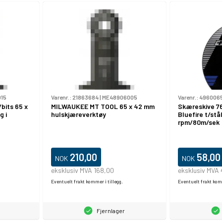
15
Varenr.:
21863684
|
ME48906005
Varenr.:
496006
its 65 x
MILWAUKEE MT TOOL 65 x 42 mm
Skæreskive 7
g i
hulskjæreverktøy
Bluefire t/stå
rpm/80m/sek
210,00
58,00
NOK
NOK
eksklusiv MVA 168,00
eksklusiv MVA
Eventuelt frakt kommer i tillegg.
Eventuelt frakt komm
Fjernlager