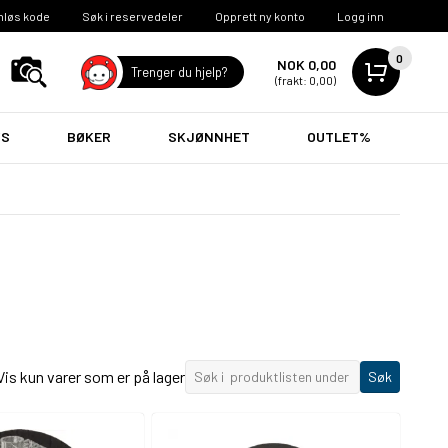
nløs kode
Søk i reservedeler
Opprett ny konto
Logg inn
0
NOK 0,00
Trenger du hjelp?
(frakt: 0,00)
VS
BØKER
SKJØNNHET
OUTLET%
Vis kun varer som er på lager
Søk