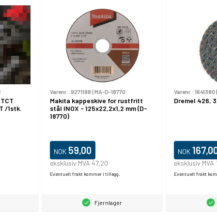
2
Varenr.:
9271198
|
MA-D-18770
Varenr.:
1641380
 TCT
Makita kappeskive for rustfritt
Dremel 426, 3
 /1stk.
stål INOX - 125x22,2x1,2 mm (D-
18770)
59,00
167,0
NOK
NOK
eksklusiv MVA 47,20
eksklusiv MVA 
Eventuelt frakt kommer i tillegg.
Eventuelt frakt komm
Fjernlager