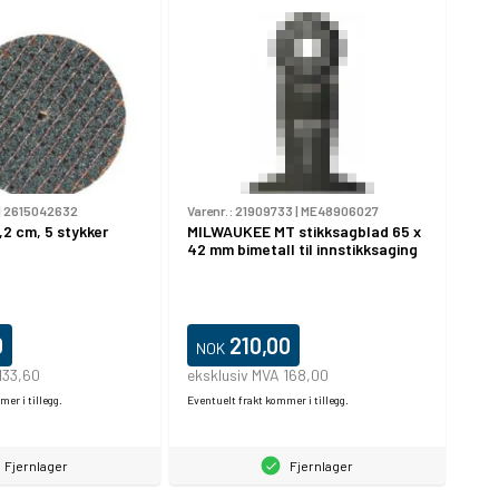
|
2615042632
Varenr.:
21909733
|
ME48906027
,2 cm, 5 stykker
MILWAUKEE MT stikksagblad 65 x
42 mm bimetall til innstikksaging
0
210,00
NOK
133,60
eksklusiv MVA 168,00
er i tillegg.
Eventuelt frakt kommer i tillegg.
Fjernlager
Fjernlager