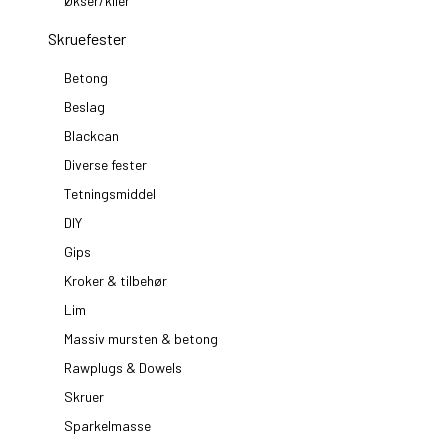
Økser/kiler
Skruefester
Betong
Beslag
Blackcan
Diverse fester
Tetningsmiddel
DIY
Gips
Kroker & tilbehør
Lim
Massiv mursten & betong
Rawplugs & Dowels
Skruer
Sparkelmasse