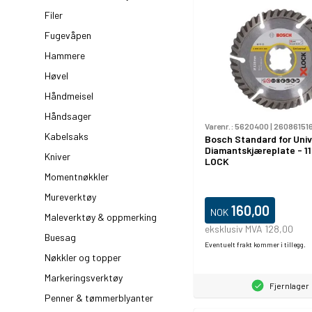
Filer
Fugevåpen
Hammere
Høvel
Håndmeisel
Håndsager
Varenr.:
5620400
|
26086151
Kabelsaks
Bosch Standard for Univ
Diamantskjæreplate - 1
Kniver
LOCK
Momentnøkkler
Mureverktøy
160,00
NOK
Maleverktøy & oppmerking
eksklusiv MVA 128,00
Buesag
Eventuelt frakt kommer i tillegg.
Nøkkler og topper
Markeringsverktøy
Fjernlager
Penner & tømmerblyanter