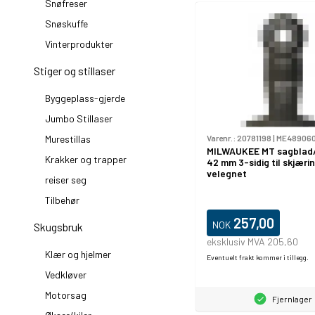
Snøfreser
Snøskuffe
Vinterprodukter
Stiger og stillaser
Byggeplass-gjerde
Jumbo Stillaser
Murestillas
Varenr.:
20781198
|
ME489060
MILWAUKEE MT sagblad/b
Krakker og trapper
42 mm 3-sidig til skjærin
velegnet
reiser seg
Tilbehør
257,00
NOK
Skugsbruk
eksklusiv MVA 205,60
Klær og hjelmer
Eventuelt frakt kommer i tillegg.
Vedkløver
Motorsag
Fjernlager