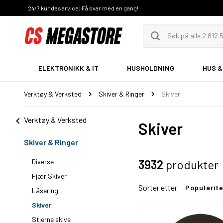
24/7 kundeservice | Få svar med en gang!
ELEKTRONIKK & IT
HUSHOLDNING
HUS &
Verktøy & Verksted
Skiver & Ringer
Skiver
Verktøy & Verksted
Skiver
Skiver & Ringer
Diverse
3932
produkter
Fjær Skiver
Sorter etter
Popularit
Låsering
Skiver
Stjerne skive