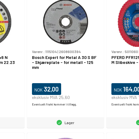
Varenr.:
1115104
|
2608600394
Varenr.:
5011060
46 N
Bosch Expert for Metal A 30 S BF
PFERD PFR12
mm 22.23
- Skjæreplate - for metall - 125
M Slibeskive - 
mm
32,00
164,0
NOK
NOK
eksklusiv MVA 25,60
eksklusiv MVA 
Eventuelt frakt kommer i tillegg.
Eventuelt frakt komm
Lager