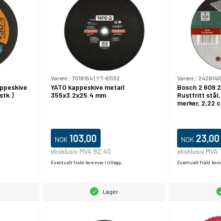
Varenr.:
7018154
|
YT-61132
Varenr.:
2428141
ppeskive
YATO kappeskive metall
Bosch 2 609 2
stk.)
355x3.2x25.4 mm
Rustfritt stål,
merker, 2,22 
103,00
23,00
NOK
NOK
eksklusiv MVA 82,40
eksklusiv MVA 
Eventuelt frakt kommer i tillegg.
Eventuelt frakt komm
Lager