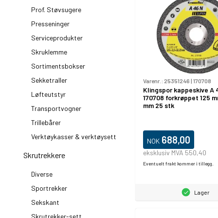
Prof. Støvsugere
Presseninger
Serviceprodukter
Skruklemme
Sortimentsbokser
Sekketraller
Varenr.:
25351246
|
170708
Klingspor kappeskive A 
Løfteutstyr
170708 forkrøppet 125 
mm 25 stk
Transportvogner
Trillebårer
Verktøykasser & verktøysett
688,00
NOK
eksklusiv MVA 550,40
Skrutrekkere
Eventuelt frakt kommer i tillegg.
Diverse
Sportrekker
Lager
Sekskant
Skrutrekker-sett