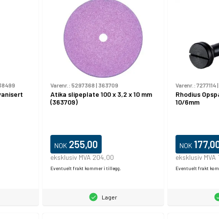
38499
Varenr.:
5297368
|
363709
Varenr.:
7277114
vanisert
Atika slipeplate 100 x 3,2 x 10 mm
Rhodius Opsp
(363709)
10/6mm
255,00
177,0
NOK
NOK
eksklusiv MVA 204,00
eksklusiv MVA 
Eventuelt frakt kommer i tillegg.
Eventuelt frakt komm
Lager