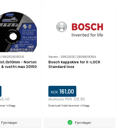
5
|
66252828241
Varenr.:
5952935
|
2608619364
6x1,0x10mm - Norton
Bosch kappskive for X-LOCK
l & rustfri.max 20150
Standard Inox
161,00
NOK
 46,40
eksklusiv MVA 128,80
er i tillegg.
Eventuelt frakt kommer i tillegg.
Fjernlager
Fjernlager