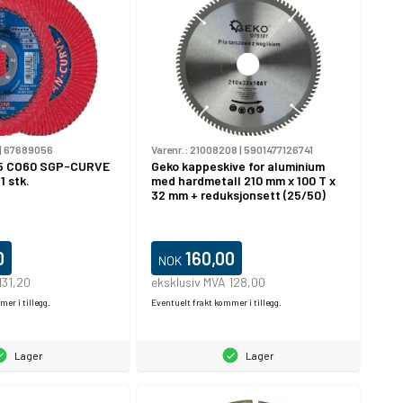
|
67689056
Varenr.:
21008208
|
5901477126741
5 CO60 SGP-CURVE
Geko kappeskive for aluminium
1 stk.
med hardmetall 210 mm x 100 T x
32 mm + reduksjonsett (25/50)
0
160,00
NOK
131,20
eksklusiv MVA 128,00
er i tillegg.
Eventuelt frakt kommer i tillegg.
Lager
Lager