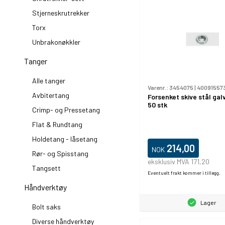
Stjerneskrutrekker
Torx
Unbrakonøkkler
Tanger
Alle tanger
Varenr.:
3454075
|
40091557
Avbitertang
Forsenket skive stål gal
50 stk
Crimp- og Pressetang
Flat & Rundtang
Holdetang - låsetang
214,00
NOK
Rør- og Spisstang
eksklusiv MVA 171,20
Tangsett
Eventuelt frakt kommer i tillegg.
Håndverktøy
Lager
Bolt saks
Diverse håndverktøy