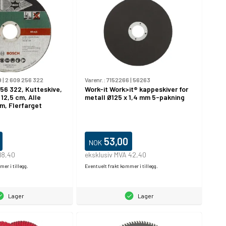
9
|
2 609 256 322
Varenr.:
7152266
|
56263
56 322, Kutteskive,
Work-it Work>it® kappeskiver for
 12,5 cm, Alle
metall Ø125 x 1,4 mm 5-pakning
cm, Flerfarget
53,00
NOK
18,40
eksklusiv MVA 42,40
er i tillegg.
Eventuelt frakt kommer i tillegg.
Lager
Lager