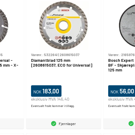
65
Varenr.:
5322641
|
2608615037
Varenr.:
2165976
ersal -
Diamantblad 125 mm
Bosch Expert 
15 mm - X-
[2608615037, ECO for Universal]
BF - Skjærepla
125 mm
183,00
56,00
NOK
NOK
eksklusiv MVA 146,40
eksklusiv MVA
Eventuelt frakt kommer i tillegg.
Eventuelt frakt komm
Fjernlager