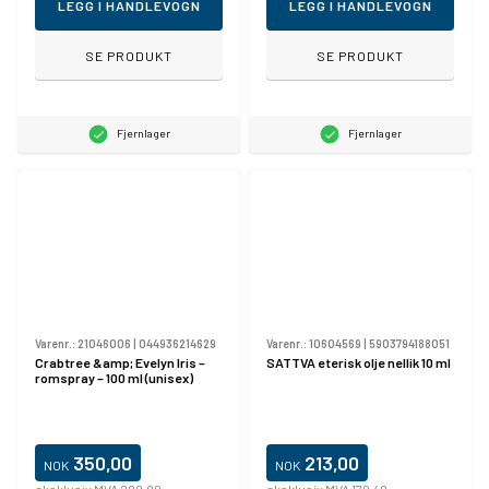
LEGG I HANDLEVOGN
LEGG I HANDLEVOGN
SE PRODUKT
SE PRODUKT
Fjernlager
Fjernlager
Varenr.:
21046006
|
044936214629
Varenr.:
10604569
|
5903794188051
Crabtree &amp; Evelyn Iris –
SATTVA eterisk olje nellik 10 ml
romspray – 100 ml (unisex)
350,00
213,00
NOK
NOK