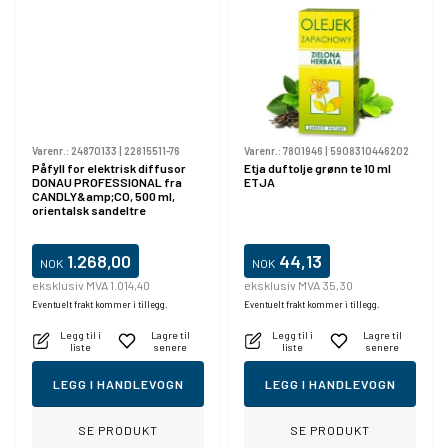
Varenr.:
24870133
|
22815511-76
Varenr.:
7801946
|
5908310446202
Påfyll for elektrisk diffusor
Etja duftolje grønn te 10 ml
DONAU PROFESSIONAL fra
ETJA
CANDLY&amp;CO, 500 ml,
orientalsk sandeltre
1.268,00
44,13
NOK
NOK
eksklusiv MVA 1.014,40
eksklusiv MVA 35,30
Eventuelt frakt kommer i tillegg.
Eventuelt frakt kommer i tillegg.
Legg til i
Lagre til
Legg til i
Lagre til
liste
senere
liste
senere
LEGG I HANDLEVOGN
LEGG I HANDLEVOGN
SE PRODUKT
SE PRODUKT