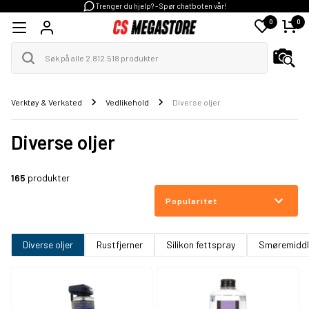
Trenger du hjelp? - Spør chatboten vår!
0
0
Verktøy & Verksted
Vedlikehold
Diverse oljer
Diverse oljer
165
produkter
Popularitet
Diverse oljer
Rustfjerner
Silikon fettspray
Smøremiddl