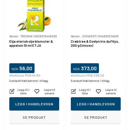
Varenr.:
7801948
|
5908310446288
Varenr.:
21046007
|
044936214636
Etja eterisk olje blomster &
Crabtree & Evelyn Iris duftlys,
appelsin 10 ml ETJA
200 g (Unisex)
56,00
373,00
NOK
NOK
eksklusiv MVA 44,80
eksklusiv MVA 298,40
Eventuelt frakt kommer i tillegg.
Eventuelt frakt kommer i tillegg.
Legg til i
Lagre til
Legg til i
Lagre til
liste
senere
liste
senere
LEGG I HANDLEVOGN
LEGG I HANDLEVOGN
SE PRODUKT
SE PRODUKT