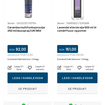
Varenr.:
24212233
|
63704
Varenr.:
10985802
|
123099N
Caramba multifunksjonsolje
Lavendel eterisk olje 500 ml til
250 ml (duospray) UN 1950
romdiffusor og potter
92,00
161,00
NOK
NOK
eksklusiv MVA 73,60
eksklusiv MVA 128,80
Eventuelt frakt kommer i tillegg.
Eventuelt frakt kommer i tillegg.
Legg til i
Lagre til
Legg til i
Lagre til
liste
senere
liste
senere
LEGG I HANDLEVOGN
LEGG I HANDLEVOGN
SE PRODUKT
SE PRODUKT