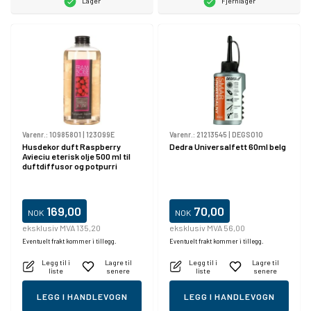
Lager
Fjernlager
Varenr.:
10985801
|
123099E
Varenr.:
21213545
|
DEGS010
Husdekor duft Raspberry
Dedra Universalfett 60ml belg
Avieciu eterisk olje 500 ml til
duftdiffusor og potpurri
169,00
70,00
NOK
NOK
eksklusiv MVA 135,20
eksklusiv MVA 56,00
Eventuelt frakt kommer i tillegg.
Eventuelt frakt kommer i tillegg.
Legg til i
Lagre til
Legg til i
Lagre til
liste
senere
liste
senere
LEGG I HANDLEVOGN
LEGG I HANDLEVOGN