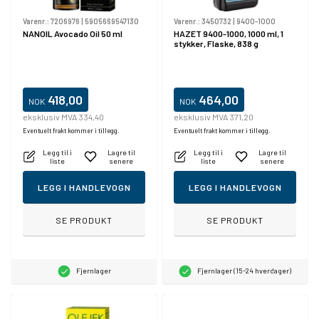
Varenr.:
7206976
|
5905669547130
Varenr.:
3450732
|
9400-1000
NANOIL Avocado Oil 50 ml
HAZET 9400-1000, 1000 ml, 1
stykker, Flaske, 838 g
418,00
464,00
NOK
NOK
eksklusiv MVA 334,40
eksklusiv MVA 371,20
Eventuelt frakt kommer i tillegg.
Eventuelt frakt kommer i tillegg.
Legg til i
Lagre til
Legg til i
Lagre til
liste
senere
liste
senere
LEGG I HANDLEVOGN
LEGG I HANDLEVOGN
SE PRODUKT
SE PRODUKT
Fjernlager
Fjernlager (15-24 hverdager)