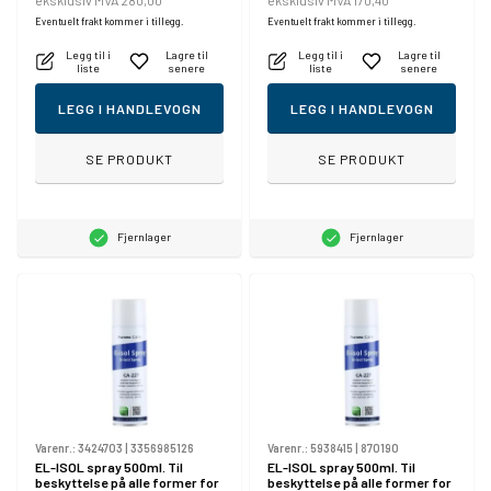
eksklusiv MVA 280,00
eksklusiv MVA 170,40
Eventuelt frakt kommer i tillegg.
Eventuelt frakt kommer i tillegg.
Legg til i
Lagre til
Legg til i
Lagre til
liste
senere
liste
senere
LEGG I HANDLEVOGN
LEGG I HANDLEVOGN
SE PRODUKT
SE PRODUKT
Fjernlager
Fjernlager
Varenr.:
3424703
|
3356985126
Varenr.:
5938415
|
870190
EL-ISOL spray 500ml. Til
EL-ISOL spray 500ml. Til
beskyttelse på alle former for
beskyttelse på alle former for