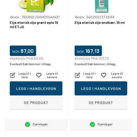
Varenr.:
7801950
|
5908310446431
Varenr.:
5402932
|
ETE6158
Etja eterisk olje grønt eple 10
Etja eterisk olje enebær, 10 ml
ml ETJA
87,00
167,13
NOK
NOK
eksklusiv MVA 69,60
eksklusiv MVA 133,70
Eventuelt frakt kommer i tillegg.
Eventuelt frakt kommer i tillegg.
Legg til i
Lagre til
Legg til i
Lagre til
liste
senere
liste
senere
LEGG I HANDLEVOGN
LEGG I HANDLEVOGN
SE PRODUKT
SE PRODUKT
Fjernlager
Fjernlager