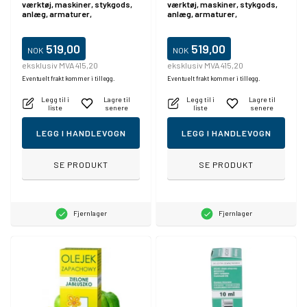
værktøj, maskiner, stykgods,
værktøj, maskiner, stykgods,
anlæg, armaturer,
anlæg, armaturer,
halvfabrikata
halvfabrikata
519,00
519,00
NOK
NOK
eksklusiv MVA 415,20
eksklusiv MVA 415,20
Eventuelt frakt kommer i tillegg.
Eventuelt frakt kommer i tillegg.
Legg til i
Lagre til
Legg til i
Lagre til
liste
senere
liste
senere
LEGG I HANDLEVOGN
LEGG I HANDLEVOGN
SE PRODUKT
SE PRODUKT
Fjernlager
Fjernlager