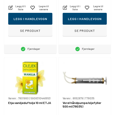
Legg til i
Lagre til
Legg til i
Lagre til
liste
senere
liste
senere
LEGG I HANDLEVOGN
LEGG I HANDLEVOGN
SE PRODUKT
SE PRODUKT
Fjernlager
Fjernlager
Varenr.:
7801960
|
5908310446653
Varenr.:
8652879
|
T78035
Etja vaniljeduftolje 10 ml ETJA
Vorel håndpumpe/oljefyller
500 ml (78035)