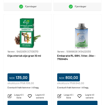
Fjernlager
Fjernlager
Varenr.:
5402936
|
ETE6370
Varenr.:
10989828
|
K5422030
Etja eterisk olje gran 10 ml
Emkarate RL 68H, 1 liter, Olie -
7159464
135,00
800,00
NOK
NOK
eksklusiv MVA 108,00
eksklusiv MVA 640,00
Eventuelt frakt kommer i tillegg.
Eventuelt frakt kommer i tillegg.
Legg til i
Lagre til
Legg til i
Lagre til
liste
senere
liste
senere