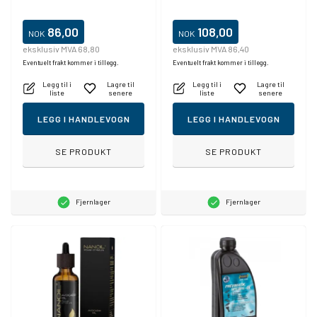
86,00
108,00
NOK
NOK
eksklusiv MVA 68,80
eksklusiv MVA 86,40
Eventuelt frakt kommer i tillegg.
Eventuelt frakt kommer i tillegg.
Legg til i
Lagre til
Legg til i
Lagre til
liste
senere
liste
senere
LEGG I HANDLEVOGN
LEGG I HANDLEVOGN
SE PRODUKT
SE PRODUKT
Fjernlager
Fjernlager