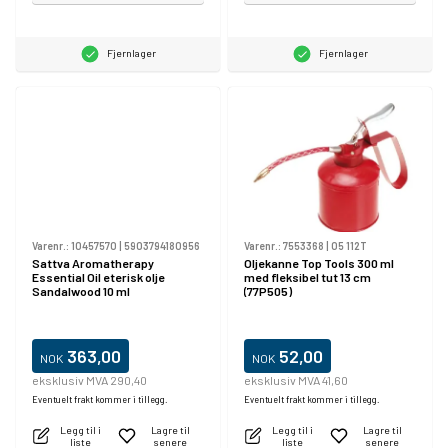
Fjernlager
Fjernlager
Varenr.:
10457570
|
5903794180956
Varenr.:
7553368
|
05 112T
Sattva Aromatherapy
Oljekanne Top Tools 300 ml
Essential Oil eterisk olje
med fleksibel tut 13 cm
Sandalwood 10 ml
(77P505)
363,00
52,00
NOK
NOK
eksklusiv MVA 290,40
eksklusiv MVA 41,60
Eventuelt frakt kommer i tillegg.
Eventuelt frakt kommer i tillegg.
Legg til i
Lagre til
Legg til i
Lagre til
liste
senere
liste
senere