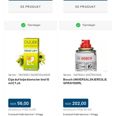
SE PRODUKT
SE PRODUKT
Fjernlager
Fjernlager
Varenr.:
7801955
|
5908310446547
Varenr.:
1407904
|
2607001409
Etja duftolje blomster lind 10
Bosch UNIVERSALSKÆREOLIE
ml ETJA
SPRAY100ML
56,00
202,00
NOK
NOK
eksklusiv MVA 44,80
eksklusiv MVA 161,60
Eventuelt frakt kommer i tillegg.
Eventuelt frakt kommer i tillegg.