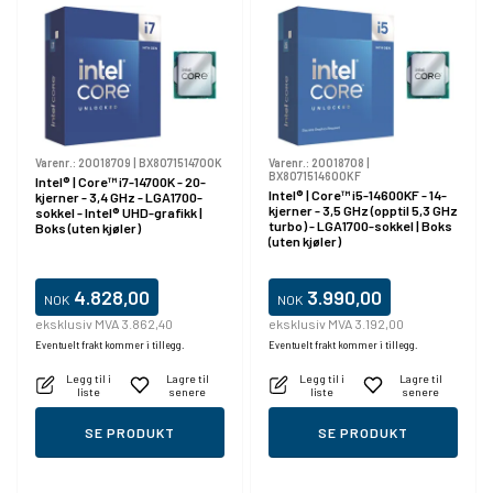
Varenr.:
20018709
|
BX8071514700K
Varenr.:
20018708
|
BX8071514600KF
Intel® | Core™ i7-14700K - 20-
Intel® | Core™ i5-14600KF - 14-
kjerner - 3,4 GHz - LGA1700-
kjerner - 3,5 GHz (opptil 5,3 GHz
sokkel - Intel® UHD-grafikk |
turbo) - LGA1700-sokkel | Boks
Boks (uten kjøler)
(uten kjøler)
4.828,00
3.990,00
NOK
NOK
eksklusiv MVA 3.862,40
eksklusiv MVA 3.192,00
Eventuelt frakt kommer i tillegg.
Eventuelt frakt kommer i tillegg.
Legg til i
Lagre til
Legg til i
Lagre til
liste
senere
liste
senere
SE PRODUKT
SE PRODUKT