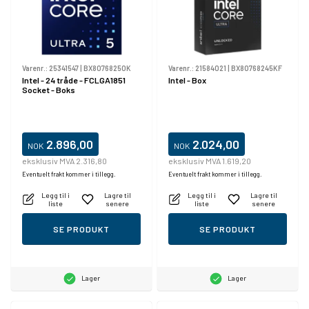
Varenr.:
25341547
|
BX80768250K
Varenr.:
21584021
|
BX80768245KF
Intel - 24 tråde - FCLGA1851
Intel - Box
Socket - Boks
2.896,00
2.024,00
NOK
NOK
eksklusiv MVA 2.316,80
eksklusiv MVA 1.619,20
Eventuelt frakt kommer i tillegg.
Eventuelt frakt kommer i tillegg.
Legg til i
Lagre til
Legg til i
Lagre til
liste
senere
liste
senere
SE PRODUKT
SE PRODUKT
Lager
Lager