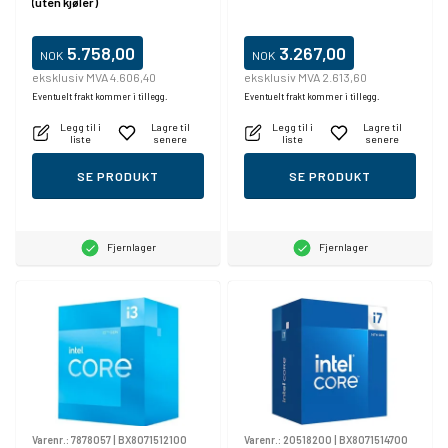
(uten kjøler)
kjøler)
5.758,00
3.267,00
NOK
NOK
eksklusiv MVA 4.606,40
eksklusiv MVA 2.613,60
Eventuelt frakt kommer i tillegg.
Eventuelt frakt kommer i tillegg.
Legg til i
Lagre til
Legg til i
Lagre til
liste
senere
liste
senere
SE PRODUKT
SE PRODUKT
Fjernlager
Fjernlager
Varenr.:
7878057
|
BX8071512100
Varenr.:
20518200
|
BX8071514700