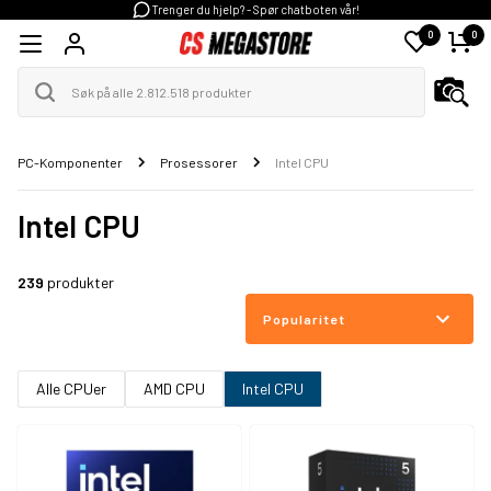
Trenger du hjelp? - Spør chatboten vår!
0
0
PC-Komponenter
Prosessorer
Intel CPU
Intel CPU
239
produkter
Popularitet
Alle CPUer
AMD CPU
Intel CPU