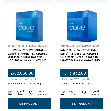
Varenr.:
7619576
|
BX8071512600K
Varenr.:
7851825
|
BX8071512700
Intel® Core™ i5-12600K (Alder
Intel® Core™ i7-12700 (Alder
Lake) - 6-kjerne - 3,7 GHz (4,9
Lake) - 12-Core - 2,1 GHz (4,8
GHz Intel® Turbo Boost 2.0) -
GHz Intel® Turbo Boost 3.0) -
LGA1700-sokkel - Intel® UHD
LGA1700-Socket - Intel® UHD
Graphics 770 - Box (Uden køler)
Graphics 770 -
2.658,00
3.932,00
NOK
NOK
eksklusiv MVA 2.126,40
eksklusiv MVA 3.145,60
Eventuelt frakt kommer i tillegg.
Eventuelt frakt kommer i tillegg.
Legg til i
Lagre til
Legg til i
Lagre til
liste
senere
liste
senere
SE PRODUKT
SE PRODUKT