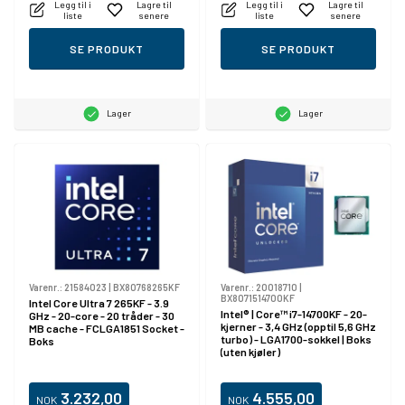
Legg til i
Lagre til
Legg til i
Lagre til
liste
senere
liste
senere
SE PRODUKT
SE PRODUKT
Lager
Lager
Varenr.:
21584023
|
BX80768265KF
Varenr.:
20018710
|
BX8071514700KF
Intel Core Ultra 7 265KF - 3.9
Intel® | Core™ i7-14700KF - 20-
GHz - 20-core - 20 tråder - 30
kjerner - 3,4 GHz (opptil 5,6 GHz
MB cache - FCLGA1851 Socket -
turbo) - LGA1700-sokkel | Boks
Boks
(uten kjøler)
3.232,00
4.555,00
NOK
NOK