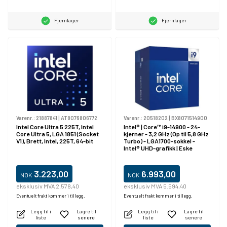
Fjernlager
Fjernlager
Varenr.:
21887841
|
AT8076806772
Varenr.:
20518202
|
BX8071514900
Intel Core Ultra 5 225T, Intel
Intel® | Core™ i9-14900 - 24-
Core Ultra 5, LGA 1851 (Socket
kjerner - 3,2 GHz (Op til 5,8 GHz
V1), Brett, Intel, 225T, 64-bit
Turbo) - LGA1700-sokkel -
Intel® UHD-grafikk | Eske
3.223,00
6.993,00
NOK
NOK
eksklusiv MVA 2.578,40
eksklusiv MVA 5.594,40
Eventuelt frakt kommer i tillegg.
Eventuelt frakt kommer i tillegg.
Legg til i
Lagre til
Legg til i
Lagre til
liste
senere
liste
senere