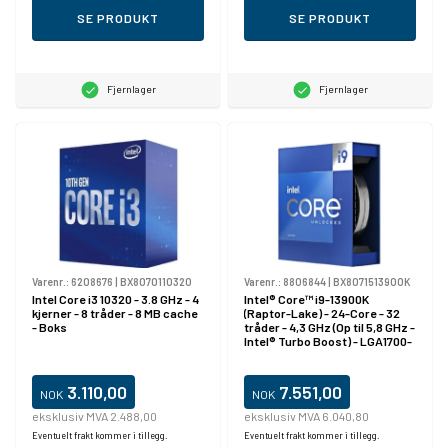
SE PRODUKT
SE PRODUKT
Fjernlager
Fjernlager
Varenr.:
6208676
|
BX8070110320
Varenr.:
8806844
|
BX8071513900K
Intel Core i3 10320 - 3.8 GHz - 4
Intel® Core™ i9-13900K
kjerner - 8 tråder - 8 MB cache
(Raptor-Lake) - 24-Core - 32
- Boks
tråder - 4,3 GHz (Op til 5,8 GHz -
Intel® Turbo Boost) - LGA1700-
Socket - Intel® UHD Graphics -
Box (Uden) køler)
3.110,00
7.551,00
NOK
NOK
eksklusiv MVA 2.488,00
eksklusiv MVA 6.040,80
Eventuelt frakt kommer i tillegg.
Eventuelt frakt kommer i tillegg.