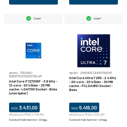
Lager
Lager
Varenr.:
7791499
|
Varenr.:
21881883
|
BX80768265
BX8071512700KFSRL4P
Intel Core Ultra 7 265 - 2.4 GHz
Intel Core i7 12700KF - 3.6 GHz -
- 20-core - 20 tråder - 30 MB
12-core - 20 tråder - 25 MB
cache - FCLGA1851 Socket -
cache - LGA1700 Socket - Boks
Boks
(uten kjøler)
3.431,00
5.416,00
NOK
NOK
eksklusiv MVA 2.744,80
eksklusiv MVA 4.332,80
Eventuelt frakt kommer i tillegg.
Eventuelt frakt kommer i tillegg.