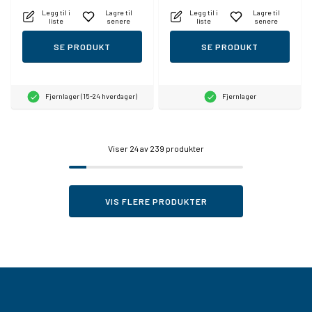
Legg til i
Lagre til
Legg til i
Lagre til
liste
senere
liste
senere
SE PRODUKT
SE PRODUKT
Fjernlager (15-24 hverdager)
Fjernlager
Viser
24
av 239 produkter
VIS FLERE PRODUKTER