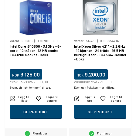
Varenr.:
6186016
|
BX8070110500
Varenr.:
5174751
|
BX806954214
Intel Core i5 10500 - 3.1 GHz - 6-
Intel Xeon Silver 4214 - 2,2 GHz
core - 12 tråder - 12 MB cache -
- 12 kjerner - 24 tråde - 16,5 MB
LGA1200 Socket - Boks
hurtigbuffer - LGA3647-sokkel
- Boks
3.125,00
9.200,00
NOK
NOK
eksklusiv MVA 2.500,00
eksklusiv MVA 7.360,00
Eventuelt frakt kommer i tillegg.
Eventuelt frakt kommer i tillegg.
Legg til i
Lagre til
Legg til i
Lagre til
liste
senere
liste
senere
SE PRODUKT
SE PRODUKT
Fjernlager
Fjernlager