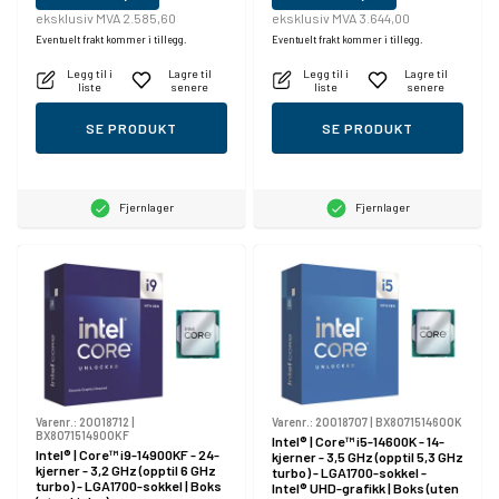
eksklusiv MVA 2.585,60
eksklusiv MVA 3.644,00
Eventuelt frakt kommer i tillegg.
Eventuelt frakt kommer i tillegg.
Legg til i
Lagre til
Legg til i
Lagre til
liste
senere
liste
senere
SE PRODUKT
SE PRODUKT
Fjernlager
Fjernlager
Varenr.:
20018712
|
Varenr.:
20018707
|
BX8071514600K
BX8071514900KF
Intel® | Core™ i5-14600K - 14-
Intel® | Core™ i9-14900KF - 24-
kjerner - 3,5 GHz (opptil 5,3 GHz
kjerner - 3,2 GHz (opptil 6 GHz
turbo) - LGA1700-sokkel -
turbo) - LGA1700-sokkel | Boks
Intel® UHD-grafikk | Boks (uten