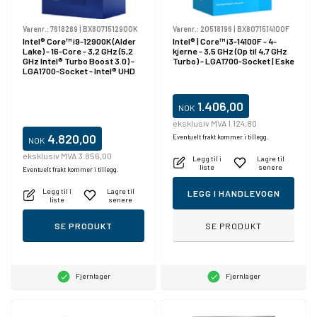
Varenr.:
7618289
|
BX8071512900K
Varenr.:
20518196
|
BX8071514100F
Intel® Core™ i9-12900K (Alder
Intel® | Core™ i3-14100F - 4-
Lake) - 16-Core - 3,2 GHz (5,2
kjerne - 3,5 GHz (Op til 4,7 GHz
GHz Intel® Turbo Boost 3.0) -
Turbo) - LGA1700-Socket | Eske
LGA1700-Socket - Intel® UHD
Graphics 770 - Box (Uden køler)
1.406,00
NOK
eksklusiv MVA 1.124,80
4.820,00
Eventuelt frakt kommer i tillegg.
NOK
eksklusiv MVA 3.856,00
Legg til i
Lagre til
liste
senere
Eventuelt frakt kommer i tillegg.
Legg til i
Lagre til
LEGG I HANDLEVOGN
liste
senere
SE PRODUKT
SE PRODUKT
Fjernlager
Fjernlager