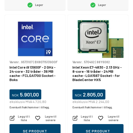
Lager
Lager
Varenr.:
9573107
|
BX8071513900F
Varenr.:
570492
|
88Y6082
Intel Core i9 13900F - 2 GHz -
Intel Xeon E7-4830 - 2.13 GHz -
24-core - 32 tråder - 36 MB
8-core - 16 tråder - 24 MB
cache - FCLGA1700 Socket -
cache - LGA1567 Socket - for
Boks
BladeCenter HX5
5.901,00
2.805,00
NOK
NOK
eksklusiv MVA 4.720,80
eksklusiv MVA 2.244,00
Eventuelt frakt kommer i tillegg.
Eventuelt frakt kommer i tillegg.
Legg til i
Lagre til
Legg til i
Lagre til
liste
senere
liste
senere
SE PRODUKT
SE PRODUKT