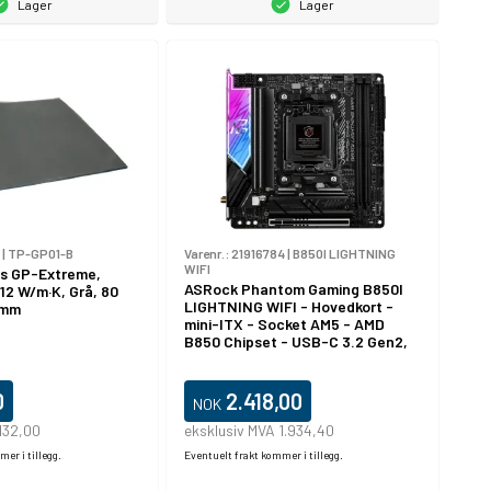
Lager
Lager
|
TP-GP01-B
Varenr.:
21916784
|
B850I LIGHTNING
WIFI
ns GP-Extreme,
ASRock Phantom Gaming B850I
12 W/m·K, Grå, 80
LIGHTNING WIFI - Hovedkort -
 mm
mini-ITX - Socket AM5 - AMD
B850 Chipset - USB-C 3.2 Gen2,
USB-C 3.2 Gen 1, USB 3.2 Gen 2,
USB 3.2 Gen 1 - Wi-Fi 6E,
Bluetooth, 2.5 Gigabit LAN -
0
2.418,00
NOK
innbygd grafikk (CPU kreves) -
HD-lyd (8-kanalers)
132,00
eksklusiv MVA 1.934,40
er i tillegg.
Eventuelt frakt kommer i tillegg.