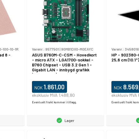
-100-10-1R
Varenr.:
9577501
|
90MB1DX0-M0EAYC
Varenr.:
3458016
ad 8 -
ASUS B760M-C-CSM - Hovedkort
HP - 902380-
- micro ATX - LGA1700-sokkel -
25,6 cm (10.1"
B760 Chipset - USB 3.2 Gen 1 -
Gigabit LAN - innbygd grafikk
(CPU kreves) - HD-lyd (8-
kanalers)
1.861,00
8.569
NOK
NOK
eksklusiv MVA 1.488,80
eksklusiv MVA
Eventuelt frakt kommer i tillegg.
Eventuelt frakt komm
Lager