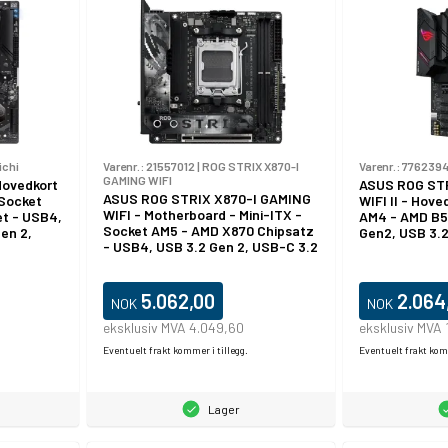
ichi
Varenr.:
21557012
|
ROG STRIX X870-I
Varenr.:
776239
GAMING WIFI
Hovedkort
ASUS ROG ST
ASUS ROG STRIX X870-I GAMING
 Socket
WIFI II - Hove
WIFI - Motherboard - Mini-ITX -
t - USB4,
AM4 - AMD B5
Socket AM5 - AMD X870 Chipsatz
en 2,
Gen2, USB 3.2
- USB4, USB 3.2 Gen 2, USB-C 3.2
igabit
2 - 2.5 Gigabi
Gen2, USB 3.2 Gen 1 - Wi-Fi 7,
ooth -
Bluetooth - i
Bluetooth, 2.5 Gigabit LAN -
ves) -
kreves) - HD-
Onboard-Grafik
5.062,00
2.064
NOK
NOK
eksklusiv MVA 4.049,60
eksklusiv MVA 
Eventuelt frakt kommer i tillegg.
Eventuelt frakt komm
Lager