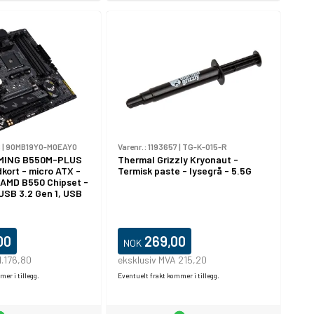
6
|
90MB19Y0-M0EAY0
Varenr.:
1193657
|
TG-K-015-R
MING B550M-PLUS
Thermal Grizzly Kryonaut -
dkort - micro ATX -
Termisk paste - lysegrå - 5.5G
 AMD B550 Chipset -
USB 3.2 Gen 1, USB
5 Gigabit LAN, Wi-Fi
 innbygd grafikk
- HD-lyd (8-
00
269,00
NOK
1.176,80
eksklusiv MVA 215,20
er i tillegg.
Eventuelt frakt kommer i tillegg.