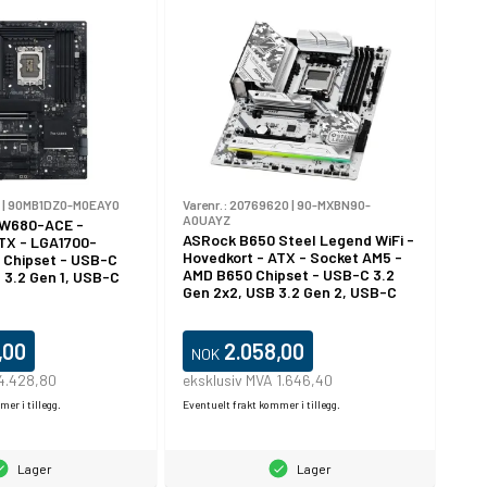
|
90MB1DZ0-M0EAY0
Varenr.:
20769620
|
90-MXBN90-
A0UAYZ
 W680-ACE -
ASRock B650 Steel Legend WiFi -
TX - LGA1700-
Hovedkort - ATX - Socket AM5 -
 Chipset - USB-C
AMD B650 Chipset - USB-C 3.2
 3.2 Gen 1, USB-C
Gen 2x2, USB 3.2 Gen 2, USB-C
SB 3.2 Gen 2 - 2 x
3.2 Gen 1, USB 3.2 Gen 1 - 2.5
N - innbygd grafikk
Gigabit LAN, Wi-Fi 6E, Bluetooth -
- HD-lyd (8-
innbygd grafikk (CPU kreves) -
,00
2.058,00
NOK
HD-lyd (8-kanalers)
 4.428,80
eksklusiv MVA 1.646,40
er i tillegg.
Eventuelt frakt kommer i tillegg.
Lager
Lager