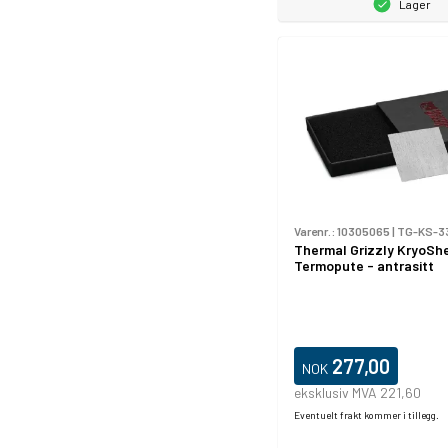
Lager
Varenr.:
10305065
|
TG-KS-3
Thermal Grizzly KryoSh
Termopute - antrasitt
277,00
NOK
eksklusiv MVA 221,60
Eventuelt frakt kommer i tillegg.