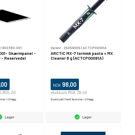
|
902380-001
Varenr.:
25059005
|
ACTCP00091A
001- Skærmpanel -
ARCTIC MX-7 termisk pasta + MX
) - Reservedel
Cleaner 8 g (ACTCP00091A)
,00
98,00
NOK
 6.855,20
eksklusiv MVA 78,40
er i tillegg.
Eventuelt frakt kommer i tillegg.
Lager
Lager