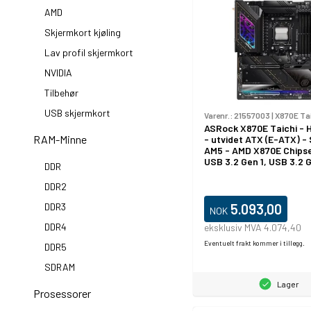
AMD
Skjermkort kjøling
Lav profil skjermkort
NVIDIA
Tilbehør
USB skjermkort
Varenr.:
21557003
|
X870E Ta
ASRock X870E Taichi - 
RAM-Minne
- utvidet ATX (E-ATX) -
AM5 - AMD X870E Chipse
USB 3.2 Gen 1, USB 3.2 G
DDR
USB-C 3.2 Gen 2x2 - 5 G
Ethernet, Wi-Fi 7, Bluet
DDR2
innbygd grafikk (CPU kre
HD-lyd (8-kanalers)
DDR3
5.093,00
NOK
DDR4
eksklusiv MVA 4.074,40
Eventuelt frakt kommer i tillegg.
DDR5
SDRAM
Lager
Prosessorer