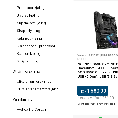
Prosessor kjøling
Diverse kjøling
Skjermkort kjøling
Skapbelysning
Kabinett kjøling
Kjølepasta til prosessor
Bærbar kjøling
Varenr.:
6213211
|
MPG B550 
PLUS
Støydemping
MSI MPG B550 GAMING 
Hovedkort - ATX - Sock
Strømforsyning
AMD B550 Chipset - US
USB-C Gen1, USB 3.2 Ge
3.2 Gen 2 - Gigabit LAN 
Ulike strømforsyninger
grafikk (CPU kreves) - H
PC/Server strømforsyning
kanalers)
1.580,00
NOK
eksklusiv MVA 1.264,00
Vannkjøling
Eventuelt frakt kommer i tillegg.
Hydrox fra Corsair