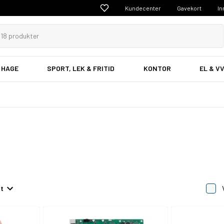
Kundecenter
Gavekort
In
 HAGE
SPORT, LEK & FRITID
KONTOR
EL & V
et