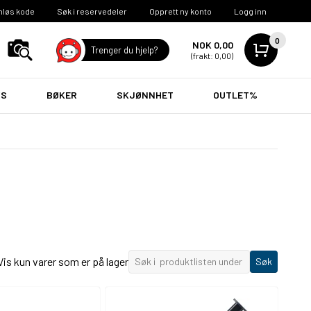
nløs kode
Søk i reservedeler
Opprett ny konto
Logg inn
0
NOK 0,00
Trenger du hjelp?
(frakt: 0,00)
VS
BØKER
SKJØNNHET
OUTLET%
Vis kun varer som er på lager
Søk