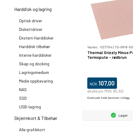
Harddisk og lagring
Optisk driver
Diskettdriver
Ekstern Harddisker
Harddisk tilbehør
Varenr.:
1127704
|
TG-MP8-100
Thermal Grizzly Minus P
Interne harddisker
Termopute - rødbrun
Skap og docking
Lagringsmedium
Medie oppbevaring
107,00
NOK
NAS
eksklusiv MVA 85,60
SSD
Eventuelt frakt kommer i tillegg.
USB-lagring
Lager
Skjermkort & Tilbehør
Alle grafikkort