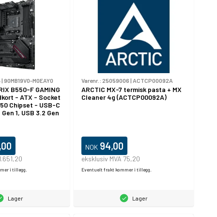
4
|
90MB19V0-M0EAY0
Varenr.:
25059006
|
ACTCP00092A
RIX B550-F GAMING
ARCTIC MX-7 termisk pasta + MX
dkort - ATX - Socket
Cleaner 4g (ACTCP00092A)
50 Chipset - USB-C
 Gen 1, USB 3.2 Gen
t LAN, Wi-Fi 6,
nnbygd grafikk (CPU
lyd (8-kanalers)
,00
94,00
NOK
1.651,20
eksklusiv MVA 75,20
er i tillegg.
Eventuelt frakt kommer i tillegg.
Lager
Lager