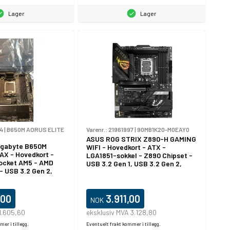
Lager
Lager
4
|
B650M AORUS ELITE
Varenr.:
21961997
|
90MB1K20-M0EAY0
ASUS ROG STRIX Z890-H GAMING
igabyte B650M
WIFI - Hovedkort - ATX -
AX - Hovedkort -
LGA1851-sokkel - Z890 Chipset -
Socket AM5 - AMD
USB 3.2 Gen 1, USB 3.2 Gen 2,
- USB 3.2 Gen 2,
USB-C 3.2 Gen 2x2 - Wi-Fi 7,
2, USB 3.2 Gen 1,
Bluetooth, 5 Gigabit Ethernet -
 2x2 - 2.5 Gigabit
innbygd grafikk (CPU kreves) -
, Bluetooth -
HD-lyd (8-kanalers)
,00
3.911,00
NOK
kk (CPU kreves) -
n Audio (7,1-kanals)
1.605,60
eksklusiv MVA 3.128,80
er i tillegg.
Eventuelt frakt kommer i tillegg.