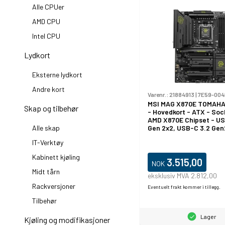
Alle CPUer
AMD CPU
Intel CPU
Lydkort
Eksterne lydkort
Andre kort
Varenr.:
21884913
|
7E59-00
MSI MAG X870E TOMAHA
Skap og tilbehør
- Hovedkort - ATX - Soc
AMD X870E Chipset - US
Gen 2x2, USB-C 3.2 Gen
Alle skap
3.2 Gen 2, USB 3.2 Gen 1
IT-Verktøy
Gigabit Ethernet, Wi-Fi 7
innbygd grafikk (CPU kre
Kabinett kjøling
HD-lyd (8-kanalers)
3.515,00
NOK
Midt tårn
eksklusiv MVA 2.812,00
Rackversjoner
Eventuelt frakt kommer i tillegg.
Tilbehør
Lager
Kjøling og modifikasjoner