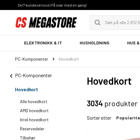
24/7 kundeservice | Få svar med en gang!
ELEKTRONIKK & IT
HUSHOLDNING
HUS &
PC-Komponenter
Hovedkort
PC-Komponenter
Hovedkort
Hovedkort
Alle hovedkort
3034
produkter
AMD hovedkort
Sorter etter
Popularit
Intel hovedkort
Reservedeler
Tilbehør