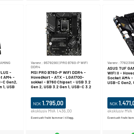
GAMING
Varenr.:
9579290
|
PRO B760-P WIFI
Varenr.:
776239
DDR4
ASUS TUF GA
PLUS -
MSI PRO B760-P WIFI DDR4 -
WIFI II - Hove
et AM4 -
Hovedkort - ATX - LGA1700-
Socket AM4 -
B-C Gen2,
sokkel - B760 Chipset - USB 3.2
USB-C Gen2, 
n 1, USB
Gen 2, USB 3.2 Gen 1, USB-C 3.2
3.2 Gen 2 - 2.
- innbygd
Gen2, USB-C 3.2 Gen 1 - 2.5
6, Bluetooth -
D-lyd (8-
Gigabit LAN, Wi-Fi 6E, Bluetooth -
(CPU kreves) 
HD-lyd (8-kanalers)
kanalers)
1.795,00
1.471,
NOK
NOK
eksklusiv MVA 1.436,00
eksklusiv MVA 
Eventuelt frakt kommer i tillegg.
Eventuelt frakt komm