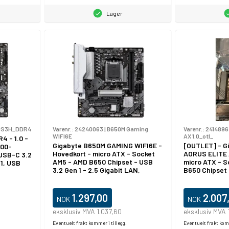
Lager
DS3H_DDR4
Varenr.:
24240063
|
B650M Gaming
Varenr.:
2414896
WIFI6E
AX 1.0_otl_
4 - 1.0 -
Gigabyte B650M GAMING WIFI6E -
[OUTLET] - G
700-
Hovedkort - micro ATX - Socket
AORUS ELITE 
 USB-C 3.2
AM5 - AMD B650 Chipset - USB
micro ATX - 
1, USB
3.2 Gen 1 - 2.5 Gigabit LAN,
B650 Chipset 
 - Gigabit
Bluetooth, Wi-Fi 6E - innbygd
USB-C 3.2 Gen
CPU
grafikk (CPU kreves) - HD-lyd (8-
USB-C 3.2 Gen
lers)
kanalers)
LAN, Wi-Fi 6E
1.297,00
2.007
NOK
NOK
innbygd grafi
High Definitio
eksklusiv MVA 1.037,60
eksklusiv MVA 
Eventuelt frakt kommer i tillegg.
Eventuelt frakt komm