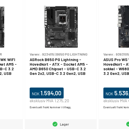
4R
Varenr.:
9234115
|
B650 PG LIGHTNING
Varenr.:
9363105
WK WIFI
ASRock B650 PG Lightning -
ASUS Pro WS
ket AM5 -
Hovedkort - ATX - Socket AM5 -
Hovedkort - A
B-C 3.2
AMD B650 Chipset - USB-C 3.2
sokkel - W680
2, USB
Gen 2x2, USB-C 3.2 Gen2, USB
3.2 Gen2, USB
, USB4 - 5
3.2 Gen 1 - 2.5 Gigabit LAN -
3.2 Gen 2x2, U
 -
innbygd grafikk (CPU kreves) -
2.5 Gigabit LA
ves) -
HD-lyd (8-kanalers)
(CPU kreves) 
kanalers)
1.594,00
5.536
NOK
NOK
eksklusiv MVA 1.275,20
eksklusiv MVA
Eventuelt frakt kommer i tillegg.
Eventuelt frakt komm
Lager