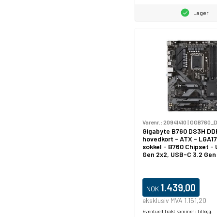
Lager
Varenr.:
20941410
|
GGB760_
Gigabyte B760 DS3H DDR
hovedkort - ATX - LGA1
sokkel - B760 Chipset -
Gen 2x2, USB-C 3.2 Gen 
3.2 Gen 2, USB 3.2 Gen 1
LAN - innbygd grafikk (
kreves) - HD-lyd (8-kana
1.439,00
NOK
eksklusiv MVA 1.151,20
Eventuelt frakt kommer i tillegg.