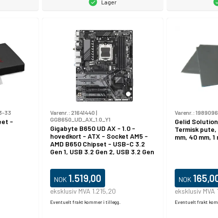
Lager
3-33
Varenr.:
21641440
|
Varenr.:
1989096
GGB650_UD_AX_1.0_Y1
eet -
Gelid Solutio
Gigabyte B650 UD AX - 1.0 -
Termisk pute, 
hovedkort - ATX - Socket AM5 -
mm, 40 mm, 1
AMD B650 Chipset - USB-C 3.2
Gen 1, USB 3.2 Gen 2, USB 3.2 Gen
1 - Wi-Fi 6, Gigabit LAN, Bluetooth
- innbygd grafikk (CPU kreves) -
HD-lyd (8-kanalers)
1.519,00
165,0
NOK
NOK
eksklusiv MVA 1.215,20
eksklusiv MVA 
Eventuelt frakt kommer i tillegg.
Eventuelt frakt komm