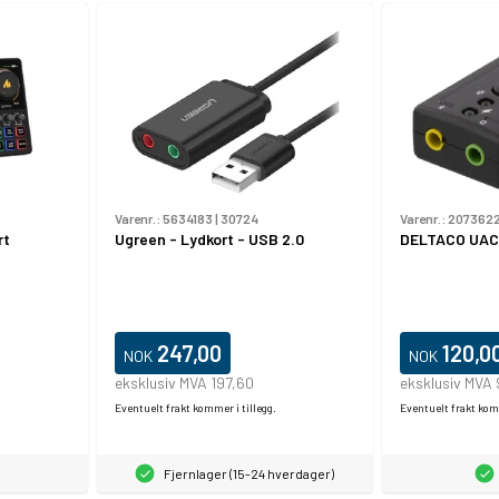
Varenr.:
5634183
|
30724
Varenr.:
207362
rt
Ugreen - Lydkort - USB 2.0
DELTACO UAC-
247,00
120,0
NOK
NOK
eksklusiv MVA 197,60
eksklusiv MVA
Eventuelt frakt kommer i tillegg.
Eventuelt frakt komm
Fjernlager (15-24 hverdager)