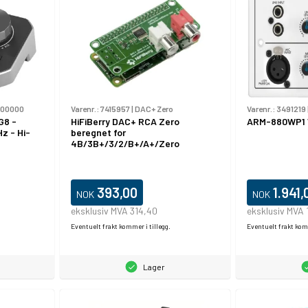
000000
Varenr.:
7415957
|
DAC+ Zero
Varenr.:
3491219
G8 -
HiFiBerry DAC+ RCA Zero
ARM-880WP1 
Hz - Hi-
beregnet for
4B/3B+/3/2/B+/A+/Zero
393,00
1.941,
NOK
NOK
eksklusiv MVA 314,40
eksklusiv MVA 
Eventuelt frakt kommer i tillegg.
Eventuelt frakt komm
Lager