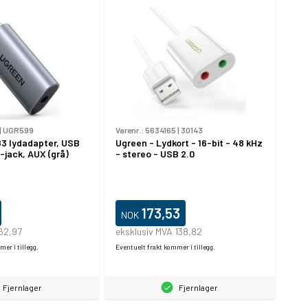
|
UGR599
Varenr.:
5634165
|
30143
 lydadapter, USB
Ugreen - Lydkort - 16-bit - 48 kHz
i-jack, AUX (grå)
- stereo - USB 2.0
173,53
NOK
 62,97
eksklusiv MVA 138,82
er i tillegg.
Eventuelt frakt kommer i tillegg.
Fjernlager
Fjernlager