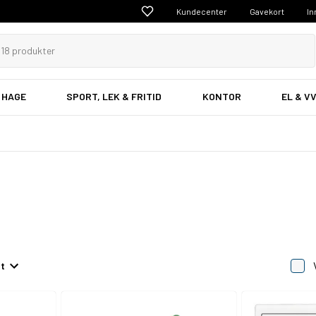
Kundecenter
Gavekort
In
 HAGE
SPORT, LEK & FRITID
KONTOR
EL & V
et