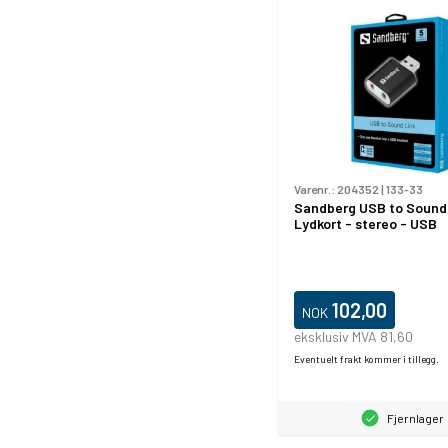
Varenr.:
204352
|
133-33
Sandberg USB to Sound 
Lydkort - stereo - USB
102,00
NOK
eksklusiv MVA 81,60
Eventuelt frakt kommer i tillegg.
Fjernlager