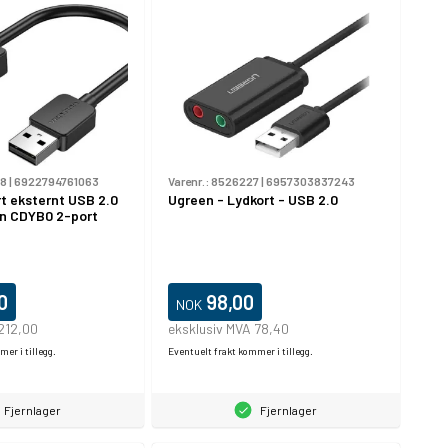
68
|
6922794761063
Varenr.:
8526227
|
6957303837243
rt eksternt USB 2.0
Ugreen - Lydkort - USB 2.0
on CDYB0 2-port
0
98,00
NOK
212,00
eksklusiv MVA 78,40
er i tillegg.
Eventuelt frakt kommer i tillegg.
Fjernlager
Fjernlager