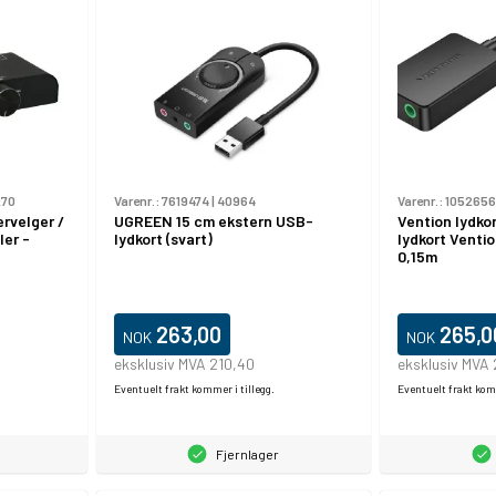
270
Varenr.:
7619474
|
40964
Varenr.:
105265
rvelger /
UGREEN 15 cm ekstern USB-
Vention lydko
ler -
lydkort (svart)
lydkort Venti
0,15m
263,00
265,0
NOK
NOK
eksklusiv MVA 210,40
eksklusiv MVA 
Eventuelt frakt kommer i tillegg.
Eventuelt frakt komm
Fjernlager