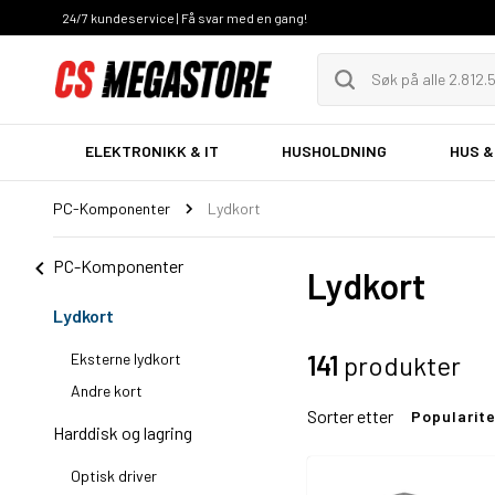
24/7 kundeservice | Få svar med en gang!
ELEKTRONIKK & IT
HUSHOLDNING
HUS &
PC-Komponenter
Lydkort
PC-Komponenter
Lydkort
Lydkort
Eksterne lydkort
141
produkter
Andre kort
Sorter etter
Popularit
Harddisk og lagring
Optisk driver