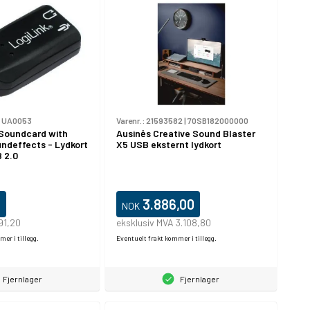
|
UA0053
Varenr.:
21593582
|
70SB182000000
 Soundcard with
Ausinės Creative Sound Blaster
undeffects - Lydkort
X5 USB eksternt lydkort
B 2.0
0
3.886,00
NOK
91,20
eksklusiv MVA 3.108,80
er i tillegg.
Eventuelt frakt kommer i tillegg.
Fjernlager
Fjernlager