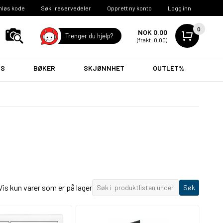
nløs kode
Søk i reservedeler
Opprett ny konto
Logg inn
0
NOK 0,00
Trenger du hjelp?
(frakt: 0,00)
VS
BØKER
SKJØNNHET
OUTLET%
Vis kun varer som er på lager
Søk