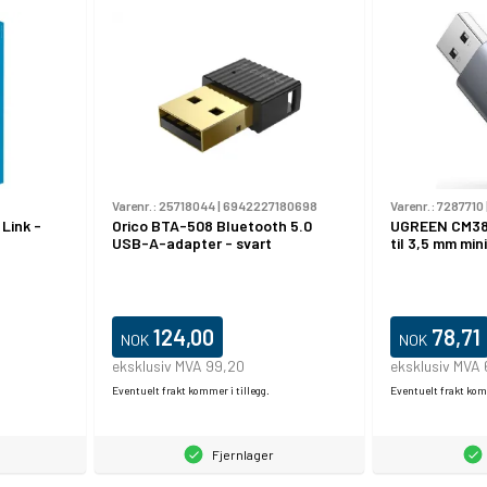
Varenr.:
25718044
|
6942227180698
Varenr.:
7287710
Link -
Orico BTA-508 Bluetooth 5.0
UGREEN CM383
USB-A-adapter - svart
til 3,5 mm min
124,00
78,71
NOK
NOK
eksklusiv MVA 99,20
eksklusiv MVA
Eventuelt frakt kommer i tillegg.
Eventuelt frakt komm
Fjernlager