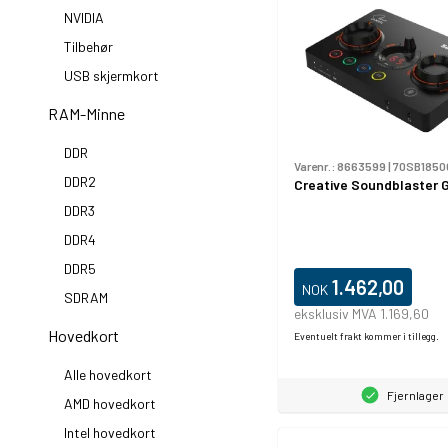
NVIDIA
Tilbehør
USB skjermkort
RAM-Minne
DDR
Varenr.:
8663599
|
70SB1850
DDR2
Creative Soundblaster 
DDR3
DDR4
DDR5
1.462,00
NOK
SDRAM
eksklusiv MVA 1.169,60
Hovedkort
Eventuelt frakt kommer i tillegg.
Alle hovedkort
Fjernlager
AMD hovedkort
Intel hovedkort