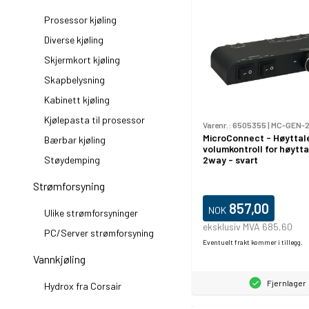
Prosessor kjøling
Diverse kjøling
Skjermkort kjøling
Skapbelysning
Kabinett kjøling
Kjølepasta til prosessor
Varenr.:
6505355
|
MC-GEN-
MicroConnect - Høyttale
Bærbar kjøling
volumkontroll for høytta
Støydemping
2way - svart
Strømforsyning
857,00
NOK
Ulike strømforsyninger
eksklusiv MVA 685,60
PC/Server strømforsyning
Eventuelt frakt kommer i tillegg.
Vannkjøling
Fjernlager
Hydrox fra Corsair