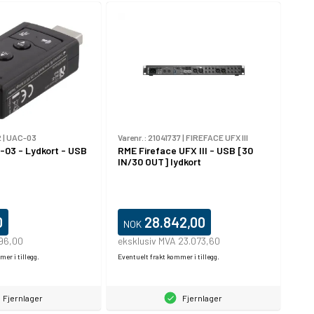
2
|
UAC-03
Varenr.:
21041737
|
FIREFACE UFX III
03 - Lydkort - USB
RME Fireface UFX III - USB [30
IN/30 OUT] lydkort
0
28.842,00
NOK
 96,00
eksklusiv MVA 23.073,60
er i tillegg.
Eventuelt frakt kommer i tillegg.
Fjernlager
Fjernlager