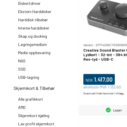
Diskettdriver
Ekstern Harddisker
Harddisk tilbehør
Interne harddisker
Skap og docking
Lagringsmedium
Varenr.:
21774206
|
70SB190
Creative Sound Blaster 
Medie oppbevaring
Lydkort - 32-bit - 384 k
Res-lyd - USB-C
NAS
SSD
USB-lagring
1.417,00
NOK
eksklusiv MVA 1.133,60
Skjermkort & Tilbehør
Eventuelt frakt kommer i tillegg.
Alle grafikkort
AMD
Lager
Skjermkort kjøling
Lav profil skjermkort