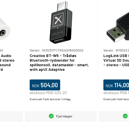
IO
Varenr.:
10303177
|
70SA018000002
Varenr.:
870022
 Audio
Creative BT-W5 - Trådløs
LogiLink USB
B stereo
Bluetooth-lydsender for
Virtual 3D So
 sound
spillkonsoll, datamaskin - smart,
- stereo - US
rd
with aptX Adaptive
- stereo -
5MMS,
504,00
114,0
NOK
NOK
eksklusiv MVA 403,20
eksklusiv MVA 
Eventuelt frakt kommer i tillegg.
Eventuelt frakt komm
Fjernlager