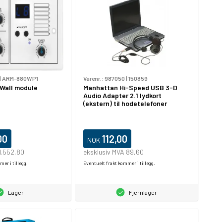
|
ARM-880WP1
Varenr.:
987050
|
150859
Wall module
Manhattan Hi-Speed USB 3-D
Audio Adapter 2.1 lydkort
(ekstern) til hodetelefoner
00
112,00
NOK
1.552,80
eksklusiv MVA 89,60
er i tillegg.
Eventuelt frakt kommer i tillegg.
Lager
Fjernlager