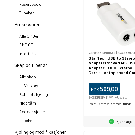
Reservedeler
Tilbehør
Prosessorer
Alle CPUer
AMD CPU
Varenr.:
1049634
|
ICUSBAUD
Intel CPU
StarTech USB to Stereo
Adapter Converter - US
Skap og tilbehør
Adapter - USB External
Card - Laptop sound Ca
Alle skap
(ICUSBAUDIO) - Lydkort 
USB 2.0 - for P/N: MU1
IT-Verktøy
MU6MMS
509,00
NOK
Kabinett kjøling
eksklusiv MVA 407,20
Midt tårn
Eventuelt frakt kommer i tillegg.
Rackversjoner
Tilbehør
Fjernlager
Kjøling og modifikasjoner