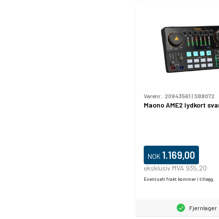
Varenr.:
20943561
|
SB8072
Maono AME2 lydkort sva
1.169,00
NOK
eksklusiv MVA 935,20
Eventuelt frakt kommer i tillegg.
Fjernlager