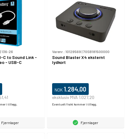
|
136-26
Varenr.:
10129569
|
70SB181500000
-C to Sound Link -
Sound Blaster X4 eksternt
reo - USB-C
lydkort
1.284,00
NOK
51,41
eksklusiv MVA 1.027,20
er i tillegg.
Eventuelt frakt kommer i tillegg.
Fjernlager
Fjernlager