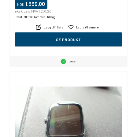
1.539,00
NOK
eksklusiv MVA 1.231,20
Eventuelt frakt kommer i tillegg.
Legg til i liste
Lagre til senere
SE PRODUKT
Lager