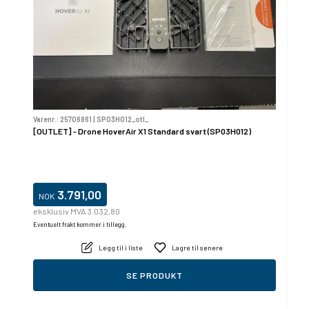
Varenr.:
25706861
|
SP03H012_otl_
[OUTLET] - Drone HoverAir X1 Standard svart (SP03H012)
3.791,00
NOK
eksklusiv MVA 3.032,80
Eventuelt frakt kommer i tillegg.
Legg til i liste
Lagre til senere
SE PRODUKT