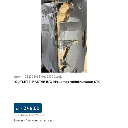
Varenr.:
25270889
|
mcu98700_otl_
[OUTLET] - RASTAR R/C 1:14 Lamborghini Huracan STO
349,00
NOK
eksklusiv MVA 279,20
Eventuelt frakt kommer i tillegg.