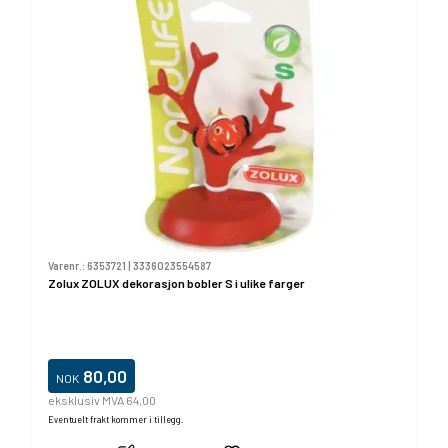
Varenr.:
6353721
|
3336023554587
Zolux ZOLUX dekorasjon bobler S i ulike farger
80,00
NOK
eksklusiv MVA 64,00
Eventuelt frakt kommer i tillegg.