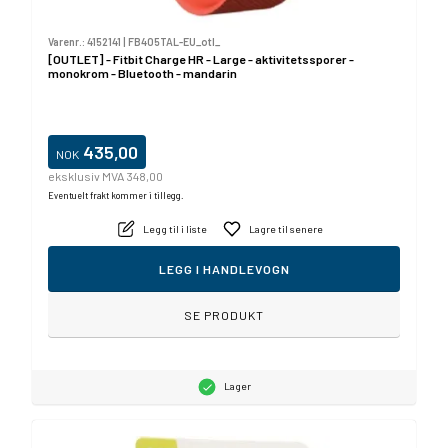
Varenr.:
4152141
|
FB405TAL-EU_otl_
[OUTLET] - Fitbit Charge HR - Large - aktivitetssporer -
monokrom - Bluetooth - mandarin
435,00
NOK
eksklusiv MVA 348,00
Eventuelt frakt kommer i tillegg.
Legg til i liste
Lagre til senere
LEGG I HANDLEVOGN
SE PRODUKT
Lager