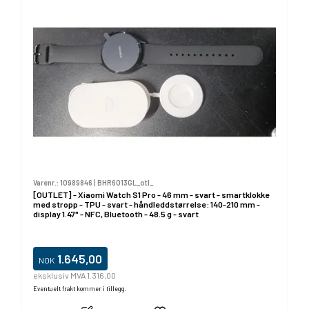
Varenr.:
10989846
|
BHR6013GL_otl_
[OUTLET] - Xiaomi Watch S1 Pro - 46 mm - svart - smartklokke
med stropp - TPU - svart - håndleddstørrelse: 140-210 mm -
display 1.47" - NFC, Bluetooth - 48.5 g - svart
1.645,00
NOK
eksklusiv MVA 1.316,00
Eventuelt frakt kommer i tillegg.