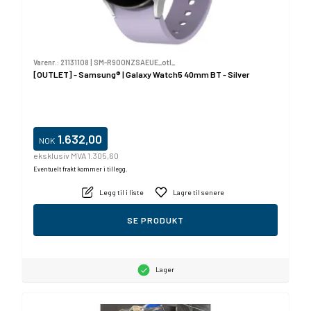
Varenr.:
21131108
|
SM-R900NZSAEUE_otl_
[OUTLET] - Samsung® | Galaxy Watch5 40mm BT - Silver
1.632,00
NOK
eksklusiv MVA 1.305,60
Eventuelt frakt kommer i tillegg.
Legg til i liste
Lagre til senere
SE PRODUKT
Lager