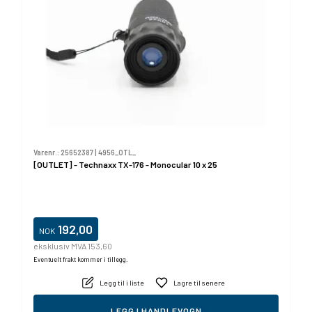
Varenr.:
25652387
|
4956_OTL_
[OUTLET] - Technaxx TX-176 - Monocular 10 x 25
192,00
NOK
eksklusiv MVA 153,60
Eventuelt frakt kommer i tillegg.
Legg til i liste
Lagre til senere
LEGG I HANDLEVOGN