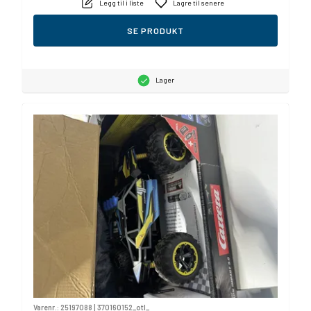
Legg til i liste
Lagre til senere
SE PRODUKT
Lager
Varenr.:
25197088
|
370160152_otl_