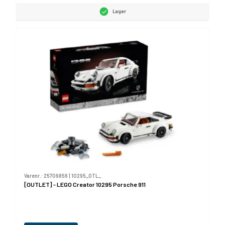
Lager
Varenr.:
25709856
|
10295_OTL_
[OUTLET] - LEGO Creator 10295 Porsche 911