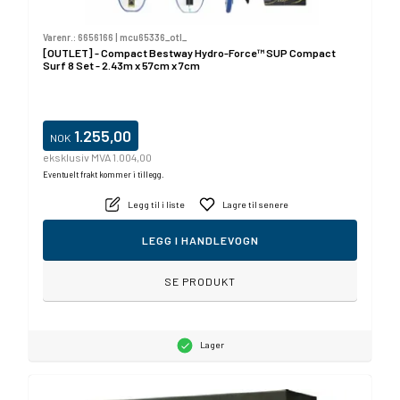
Varenr.:
6656166
|
mcu65336_otl_
[OUTLET] - Compact Bestway Hydro-Force™ SUP Compact
Surf 8 Set - 2.43m x 57cm x 7cm
1.255,00
NOK
eksklusiv MVA 1.004,00
Eventuelt frakt kommer i tillegg.
Legg til i liste
Lagre til senere
LEGG I HANDLEVOGN
SE PRODUKT
Lager