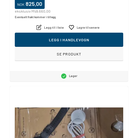
825,00
NOK
eksklusiv MVA 660,00
Eventuelt frakt kommer i tillegg.
Legg til i liste
Lagre til senere
LEGG I HANDLEVOGN
SE PRODUKT
Lager