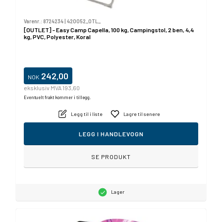
Varenr.:
8724234
|
420052_OTL_
[OUTLET] - Easy Camp Capella, 100 kg, Campingstol, 2 ben, 4,4
kg, PVC, Polyester, Koral
242,00
NOK
eksklusiv MVA 193,60
Eventuelt frakt kommer i tillegg.
Legg til i liste
Lagre til senere
LEGG I HANDLEVOGN
SE PRODUKT
Lager