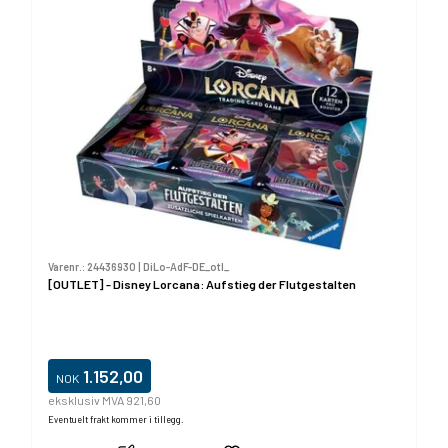
Varenr.:
24436930
|
DiLo-AdF-DE_otl_
[OUTLET] - Disney Lorcana: Aufstieg der Flutgestalten
1.152,00
NOK
eksklusiv MVA 921,60
Eventuelt frakt kommer i tillegg.