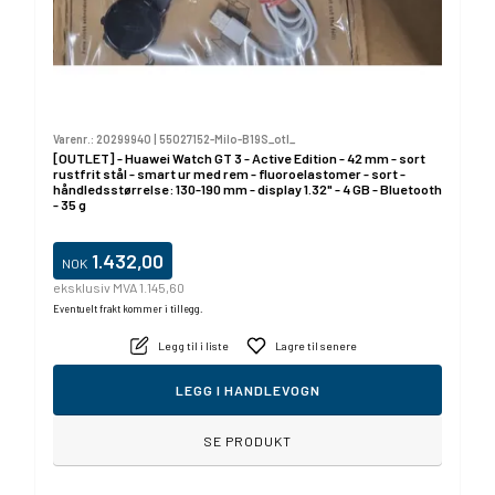
Varenr.:
20299940
|
55027152-Milo-B19S_otl_
[OUTLET] - Huawei Watch GT 3 - Active Edition - 42 mm - sort
rustfrit stål - smart ur med rem - fluoroelastomer - sort -
håndledsstørrelse: 130-190 mm - display 1.32" - 4 GB - Bluetooth
- 35 g
1.432,00
NOK
eksklusiv MVA 1.145,60
Eventuelt frakt kommer i tillegg.
Legg til i liste
Lagre til senere
LEGG I HANDLEVOGN
SE PRODUKT