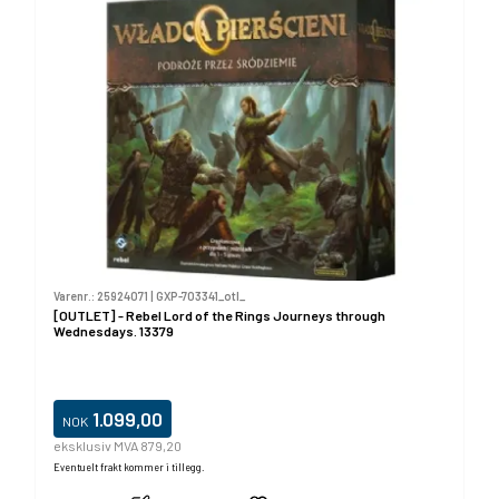
Varenr.:
25924071
|
GXP-703341_otl_
[OUTLET] - Rebel Lord of the Rings Journeys through
Wednesdays. 13379
1.099,00
NOK
eksklusiv MVA 879,20
Eventuelt frakt kommer i tillegg.