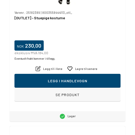
Varenr.:
25182389
|
8003558444113_otl_
[OUTLET] - Stuepige kostume
230,00
NOK
eksklusiv MVA 184,00
Eventuelt frakt kommer i tillegg.
Legg til i liste
Lagre til senere
LEGG I HANDLEVOGN
SE PRODUKT
Lager