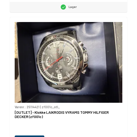
Lager
Varenr.:
25114421
|
zf001c_otl_
[OUTLET] - Klokke LAIKRODIS VYRAMS TOMMY HILFIGER
DECKER (zf001c)