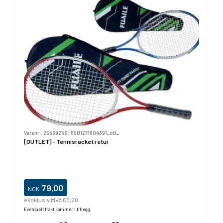
Varenr.:
25569253
|
5901271604391_otl_
[OUTLET] - Tennisracket i etui
79,00
NOK
eksklusiv MVA 63,20
Eventuelt frakt kommer i tillegg.