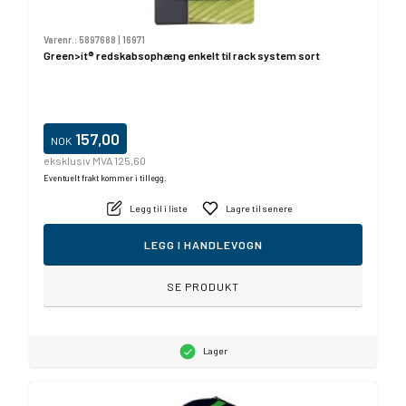
Varenr.:
5897688
|
16971
Green>it® redskabsophæng enkelt til rack system sort
157,00
NOK
eksklusiv MVA 125,60
Eventuelt frakt kommer i tillegg.
Legg til i liste
Lagre til senere
LEGG I HANDLEVOGN
SE PRODUKT
Lager