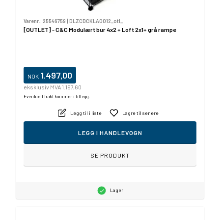
Varenr.:
25546759
|
DLZCDCKLA0012_otl_
[OUTLET] - C&C Modulært bur 4x2 + Loft 2x1+ grå rampe
1.497,00
NOK
eksklusiv MVA 1.197,60
Eventuelt frakt kommer i tillegg.
Legg til i liste
Lagre til senere
LEGG I HANDLEVOGN
SE PRODUKT
Lager