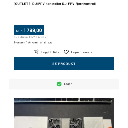
[OUTLET] - DJI FPV-kontroller DJI FPV-fjernkontroll
1.799,00
NOK
eksklusiv MVA 1.439,20
Eventuelt frakt kommer i tillegg.
Legg til i liste
Lagre til senere
SE PRODUKT
Lager