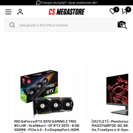
Trenger du hjelp? - Spør chatboten vår!
0
0
PC & Nettbrett
PC-Komponenter
Gaming
PC tilbehør
Foto og video
Skrivere & Scannere
Tele & GPS
TV, Lyd & Bilde
MSI GeForce RTX 3070 GAMING Z TRIO
[OUTLET] - Monitorius MS
8G LHR - Grafikkort - GF RTX 3070 - 8 GB
MAG274QRFDE-QD, 68,58 c
GDDR6 - PCIe 4.0 - 3 x DisplayPort, HDMI
Hz, FreeSync ir G-Sync, I