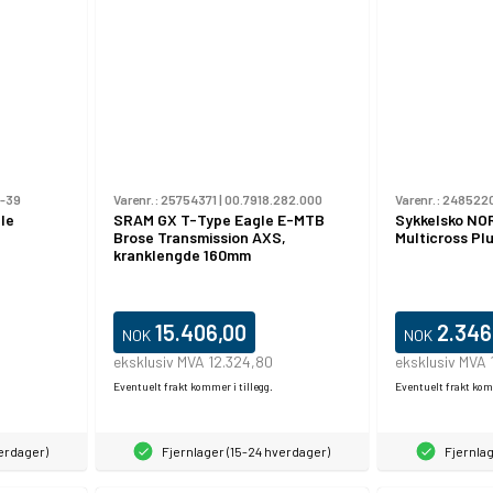
-39
Varenr.:
25754371
|
00.7918.282.000
Varenr.:
248522
le
SRAM GX T-Type Eagle E-MTB
Sykkelsko N
Brose Transmission AXS,
Multicross Pl
kranklengde 160mm
15.406,00
2.346
NOK
NOK
eksklusiv MVA 12.324,80
eksklusiv MVA 
Eventuelt frakt kommer i tillegg.
Eventuelt frakt komm
verdager)
Fjernlager (15-24 hverdager)
Fjernlag