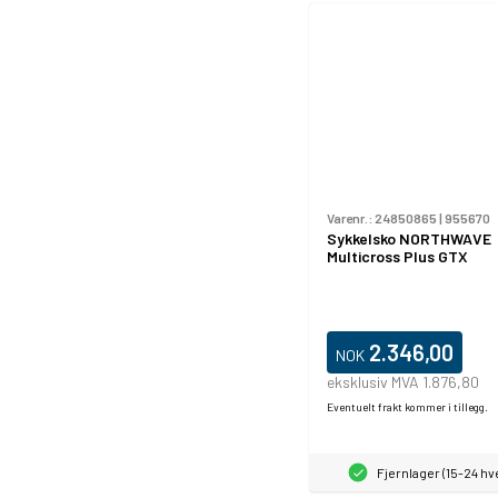
Varenr.:
24850865
|
955670
Sykkelsko NORTHWAVE
Multicross Plus GTX
2.346,00
NOK
eksklusiv MVA 1.876,80
Eventuelt frakt kommer i tillegg.
Fjernlager (15-24 h