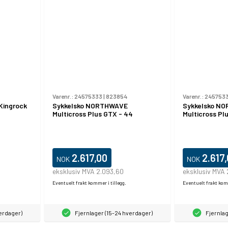
Varenr.:
24575333
|
823854
Varenr.:
2457533
Kingrock
Sykkelsko NORTHWAVE
Sykkelsko N
Multicross Plus GTX - 44
Multicross Pl
2.617,00
2.617
NOK
NOK
eksklusiv MVA 2.093,60
eksklusiv MVA
Eventuelt frakt kommer i tillegg.
Eventuelt frakt komm
verdager)
Fjernlager (15-24 hverdager)
Fjernlag