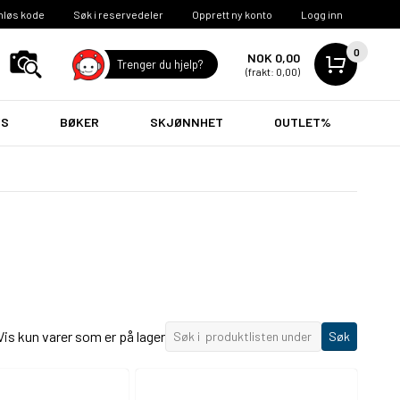
nløs kode
Søk i reservedeler
Opprett ny konto
Logg inn
0
NOK 0,00
Trenger du hjelp?
(frakt: 0,00)
VS
BØKER
SKJØNNHET
OUTLET%
Vis kun varer som er på lager
Søk