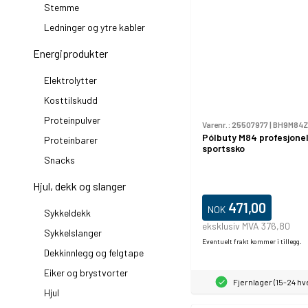
Stemme
Ledninger og ytre kabler
Energiprodukter
Elektrolytter
Kosttilskudd
Proteinpulver
Varenr.:
25507977
|
BH9M84Z
Pólbuty M84 profesjonel
Proteinbarer
sportssko
Snacks
Hjul, dekk og slanger
471,00
NOK
Sykkeldekk
eksklusiv MVA 376,80
Sykkelslanger
Eventuelt frakt kommer i tillegg.
Dekkinnlegg og felgtape
Eiker og brystvorter
Fjernlager (15-24 h
Hjul