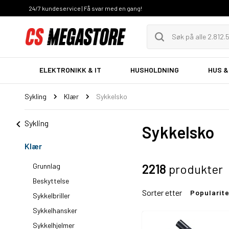
24/7 kundeservice | Få svar med en gang!
ELEKTRONIKK & IT
HUSHOLDNING
HUS &
Sykling
Klær
Sykkelsko
Sykling
Sykkelsko
Klær
Grunnlag
2218
produkter
Beskyttelse
Sorter etter
Popularit
Sykkelbriller
Sykkelhansker
Sykkelhjelmer