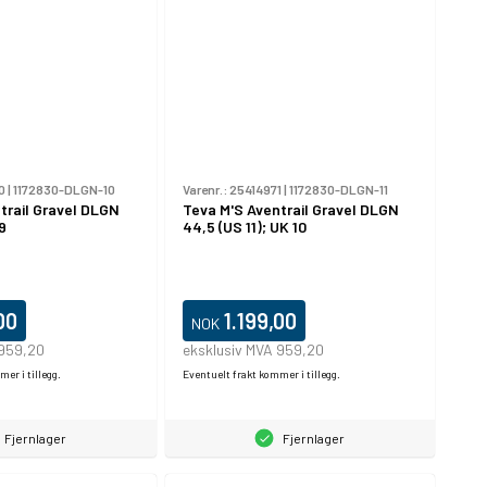
0
|
1172830-DLGN-10
Varenr.:
25414971
|
1172830-DLGN-11
trail Gravel DLGN
Teva M'S Aventrail Gravel DLGN
9
44,5 (US 11); UK 10
00
1.199,00
NOK
 959,20
eksklusiv MVA 959,20
er i tillegg.
Eventuelt frakt kommer i tillegg.
Fjernlager
Fjernlager