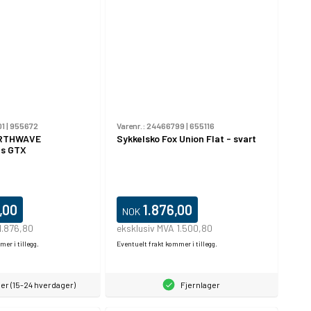
01
|
955672
Varenr.:
24466799
|
655116
ORTHWAVE
Sykkelsko Fox Union Flat - svart
us GTX
,00
1.876,00
NOK
1.876,80
eksklusiv MVA 1.500,80
er i tillegg.
Eventuelt frakt kommer i tillegg.
er (15-24 hverdager)
Fjernlager