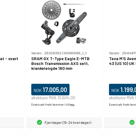
Varenr.:
25209352
|
00090586_1_1
Varenr.:
2541497
at - svart
SRAM GX T-Type Eagle E-MTB
Teva M'S Aven
Bosch Transmission AXS sett,
43 (US 10) UK 
krankelengde 160 mm
17.005,00
1.199,
NOK
NOK
eksklusiv MVA 13.604,00
eksklusiv MVA
Eventuelt frakt kommer i tillegg.
Eventuelt frakt komm
Fjernlager (15-24 hverdager)