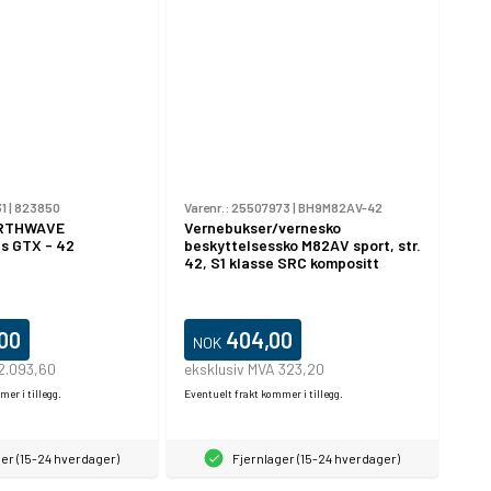
1
|
823850
Varenr.:
25507973
|
BH9M82AV-42
ORTHWAVE
Vernebukser/vernesko
us GTX - 42
beskyttelsessko M82AV sport, str.
42, S1 klasse SRC kompositt
,00
404,00
NOK
 2.093,60
eksklusiv MVA 323,20
er i tillegg.
Eventuelt frakt kommer i tillegg.
er (15-24 hverdager)
Fjernlager (15-24 hverdager)