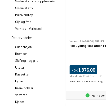
Sykkelstativ og oppbevaring
Sykkelstativ
Multiverktøy
Olje og fett
Verktøy - Verksted
Reservedeler
Varenr.:
24466800
|
655123
Fox Cycling-sko Union Fl
Suspensjon
Bremser
Skiftegir og gire
Utstyr
1.876,00
NOK
Kassetter
eksklusiv MVA 1.500,80
Lyder
Eventuelt frakt kommer i tillegg.
Krankbokser
Veivsett
Fjernlager
Kjeder