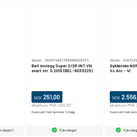
Varenr.:
25057469
|
768686638374
Varenr.:
2457532
Bell innlegg Super 2/2R INT VN
Sykkelsko NO
svart str. S 2015 (BEL-8033225)
Xc Arc - 41
251,00
2.556
NOK
NOK
eksklusiv MVA 200,80
eksklusiv MVA
Eventuelt frakt kommer i tillegg.
Eventuelt frakt komm
verdager)
Fjernlager
Fjernlag