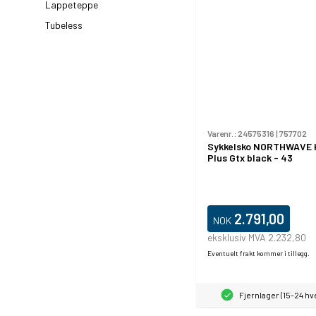
Lappeteppe
Tubeless
Varenr.:
24575316
|
757702
Sykkelsko NORTHWAVE 
Plus Gtx black - 43
2.791,00
NOK
eksklusiv MVA 2.232,80
Eventuelt frakt kommer i tillegg.
Fjernlager (15-24 h