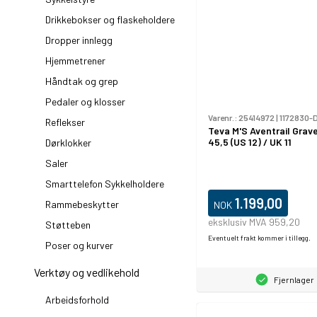
Drikkebokser og flaskeholdere
Dropper innlegg
Hjemmetrener
Håndtak og grep
Pedaler og klosser
Varenr.:
25414972
|
1172830-
Reflekser
Teva M'S Aventrail Grav
45,5 (US 12) / UK 11
Dørklokker
Saler
Smarttelefon Sykkelholdere
1.199,00
Rammebeskytter
NOK
eksklusiv MVA 959,20
Støtteben
Eventuelt frakt kommer i tillegg.
Poser og kurver
Verktøy og vedlikehold
Fjernlager
Arbeidsforhold