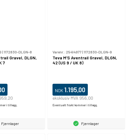
6
|
1172830-DLGN-8
Varenr.:
25414977
|
1172830-DLGN-9
trail Gravel, DLGN,
Teva M'S Aventrail Gravel, DLGN,
K 7
42 (US 9 / UK 8)
00
1.195,00
NOK
 959,20
eksklusiv MVA 956,00
er i tillegg.
Eventuelt frakt kommer i tillegg.
Fjernlager
Fjernlager