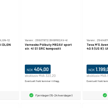
DLGN-12
Varenr.:
25507972
|
BH9M82AV-41
Varenr.:
2541497
el DLGN
Vernesko Pólbuty M82AV sport
Teva M'S Aven
str. 41 S1 SRC kompositt
40.5 (US 8); U
404,00
1.199,
NOK
NOK
eksklusiv MVA 323,20
eksklusiv MVA
Eventuelt frakt kommer i tillegg.
Eventuelt frakt komm
Fjernlager (15-24 hverdager)