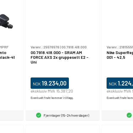
0MPRF
Varenr.:
25576576
|
00.7918.418.000
Varenr.:
2181555
ento
00.7918.418.000 - SRAM AM
Nike SuperRe
black-41
FORCE AXS 2x gruppesett E2 -
001 - 42,5
Uni
19.234,00
1.224
NOK
NOK
eksklusiv MVA 15.387,20
eksklusiv MVA
Eventuelt frakt kommer i tillegg.
Eventuelt frakt komm
Fjernlager (15-24 hverdager)