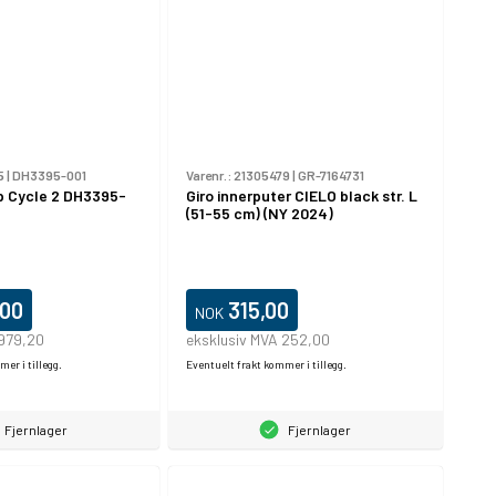
5
|
DH3395-001
Varenr.:
21305479
|
GR-7164731
p Cycle 2 DH3395-
Giro innerputer CIELO black str. L
(51-55 cm) (NY 2024)
,00
315,00
NOK
 979,20
eksklusiv MVA 252,00
er i tillegg.
Eventuelt frakt kommer i tillegg.
Fjernlager
Fjernlager