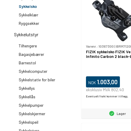
Sykkelsko
Sykkelklær
Ryggsekker
Sykkelutstyr
Tilhengere
Varenr.:
10367300
|
IBRM712
FIZIK sykkelsko FIZIK V
Bagasjebærer
Infinito Carbon 2 black-
Barnestol
Sykkelcomputer
Sykkelstativ for biler
1.003,00
NOK
Sykkellys
eksklusiv MVA 802,40
Sykkellås
Eventuelt frakt kommer i tillegg.
Sykkelpumper
Sykkelskjermer
Lager
Sykkelspeil
Sykkelstyre