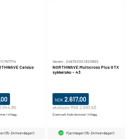
1
|
757774
Varenr.:
24575332
|
823852
RTHWAVE Celsius
NORTHWAVE Multicross Plus GTX
sykkelsko - 43
,00
2.617,00
NOK
 2.044,80
eksklusiv MVA 2.093,60
er i tillegg.
Eventuelt frakt kommer i tillegg.
er (15-24 hverdager)
Fjernlager (15-24 hverdager)