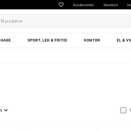
Kundecenter
Gavekort
In
 HAGE
SPORT, LEK & FRITID
KONTOR
EL & V
et