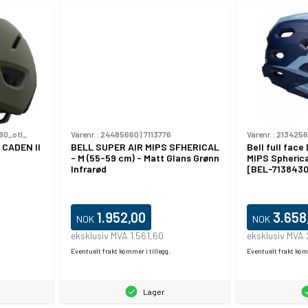
80_otl_
Varenr.:
24485660
|
7113776
Varenr.:
213425
 CADEN II
BELL SUPER AIR MIPS SFHERICAL
Bell full fac
- M (55-59 cm) - Matt Glans Grønn
MIPS Spherica
Infrarød
[BEL-7138430
1.952,00
3.658
NOK
NOK
eksklusiv MVA 1.561,60
eksklusiv MVA
Eventuelt frakt kommer i tillegg.
Eventuelt frakt komm
Lager