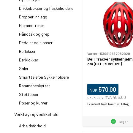
Drikkebokser og flaskeholdere
Dropper innlegg
Hjemmetrener
Håndtak og grep
Pedaler og klosser
Reflekser
Varenr.:
5309196
|
7082029
Bell Tracker sykkelhjelm
Dørklokker
cm (BEL-7082029)
Saler
Smarttelefon Sykkelholdere
Rammebeskytter
570,00
NOK
Støtteben
eksklusiv MVA 456,00
Poser og kurver
Eventuelt frakt kommer i tillegg.
Verktøy og vedlikehold
Lager
Arbeidsforhold