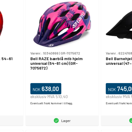
Varenr.:
10340866
|
GR-7075672
Varenr.:
622476
, 54–61
Bell RAZE bærblå mtb hjelm
Bell Barnehje
universal (54-61 cm) (GR-
universal (47
7075672)
638,00
745,0
NOK
NOK
eksklusiv MVA 510,40
eksklusiv MVA
Eventuelt frakt kommer i tillegg.
Eventuelt frakt komm
Lager