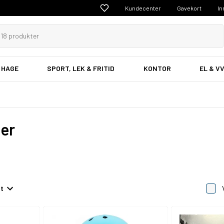
Kundecenter
Gavekort
In
 HAGE
SPORT, LEK & FRITID
KONTOR
EL & V
er
et