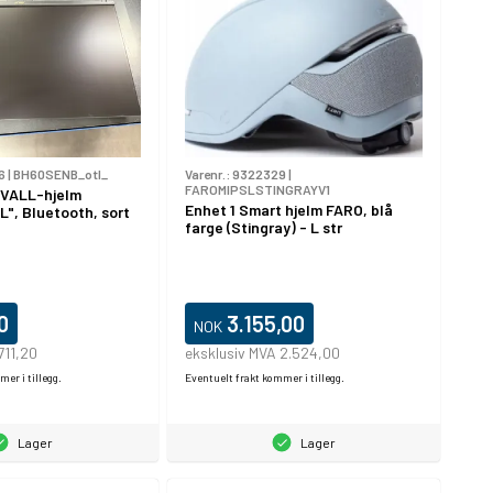
6
|
BH60SENB_otl_
Varenr.:
9322329
|
FAROMIPSLSTINGRAYV1
IVALL-hjelm
Enhet 1 Smart hjelm FARO, blå
", Bluetooth, sort
farge (Stingray) - L str
0
3.155,00
NOK
711,20
eksklusiv MVA 2.524,00
er i tillegg.
Eventuelt frakt kommer i tillegg.
Lager
Lager