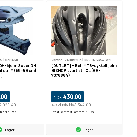
65
|
7138430
Varenr.:
24909263
|
GR-7075654_otl_
e DH-hjelm Super DH
[OUTLET] - Bell MTB-sykkelhjelm
l str. M (55–59 cm)
BISHOP svart str. XL (GR-
]
7075654)
,00
430,00
NOK
 2.926,40
eksklusiv MVA 344,00
er i tillegg.
Eventuelt frakt kommer i tillegg.
Lager
Lager