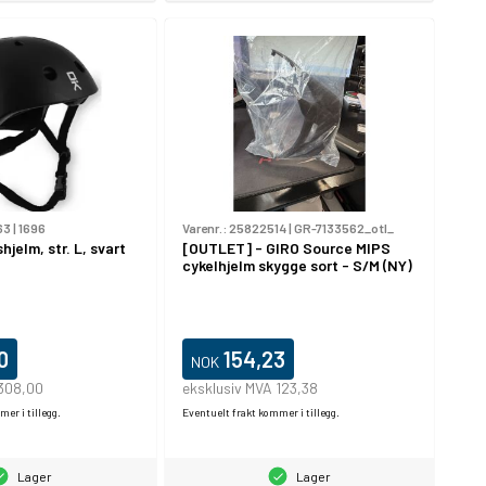
63
|
1696
Varenr.:
25822514
|
GR-7133562_otl_
hjelm, str. L, svart
[OUTLET] - GIRO Source MIPS
cykelhjelm skygge sort - S/M (NY)
0
154,23
NOK
 308,00
eksklusiv MVA 123,38
er i tillegg.
Eventuelt frakt kommer i tillegg.
Lager
Lager