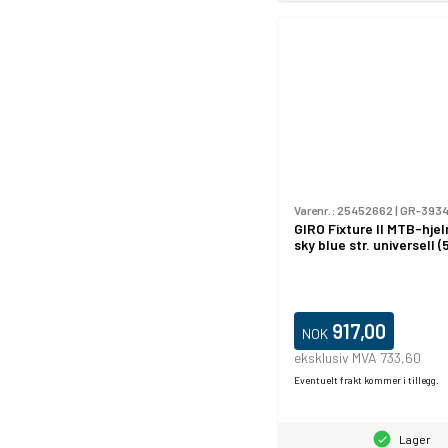
Varenr.:
25452662
|
GR-393
GIRO Fixture II MTB-hje
sky blue str. universell 
917,00
NOK
eksklusiv MVA 733,60
Eventuelt frakt kommer i tillegg.
Lager