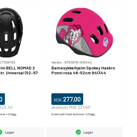
|
7138793
Varenr.:
8751978
|
941344
jelm BELL NOMAD 2
Barnesykkelhjelm Spokey Hasbro
tr. Universal (52–57
Ponni rosa 48-52cm 941344
0
277,00
NOK
 622,40
eksklusiv MVA 221,60
er i tillegg.
Eventuelt frakt kommer i tillegg.
Lager
Lager