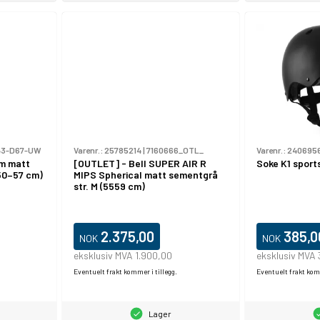
43-D67-UW
Varenr.:
25785214
|
7160666_OTL_
Varenr.:
240695
lm matt
[OUTLET] - Bell SUPER AIR R
Soke K1 sports
(50–57 cm)
MIPS Spherical matt sementgrå
str. M (5559 cm)
2.375,00
385,0
NOK
NOK
eksklusiv MVA 1.900,00
eksklusiv MVA
Eventuelt frakt kommer i tillegg.
Eventuelt frakt komm
Lager