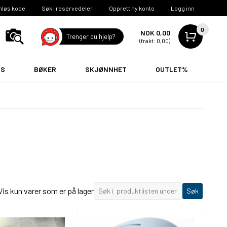
nløs kode
Søk i reservedeler
Opprett ny konto
Logg inn
0
NOK 0,00
Trenger du hjelp?
(frakt: 0,00)
VS
BØKER
SKJØNNHET
OUTLET%
Vis kun varer som er på lager
Søk