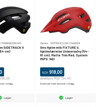
8
|
768686295461
Varenr.:
10376532
|
GR-7149929
lm SIDETRACK II
Giro Hjelm mtb FIXTURE II,
–54 cm)
hjelmstørrelse Uniwersalny (54-
61 cm), Matte Trim Red, System
MIPS: NEI
0
918,00
NOK
 596,00
eksklusiv MVA 734,40
er i tillegg.
Eventuelt frakt kommer i tillegg.
Lager
Lager