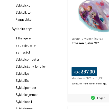
Sykkelsko
Sykkelklær
Ryggsekker
Sykkelutstyr
Tilhengere
Varenr.:
7749864
|
60193
Frossen hjelm "S"
Bagasjebærer
Barnestol
Sykkelcomputer
Sykkelstativ for biler
337,00
NOK
Sykkellys
eksklusiv MVA 269,60
Sykkellås
Eventuelt frakt kommer i tillegg.
Sykkelpumper
Sykkelskjermer
Lager
Sykkelspeil
Sykkelstyre