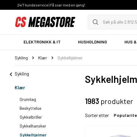
24/7 kundeservice | Få svar med en gang!
ELEKTRONIKK & IT
HUSHOLDNING
HUS &
Sykling
Klær
Sykkelhjelmer
Sykling
Sykkelhjelm
Klær
Grunnlag
1983
produkter
Beskyttelse
Sorter etter
Popularit
Sykkelbriller
Sykkelhansker
Sykkelhjelmer