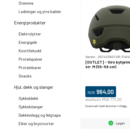
Stemme
Ledninger og ytre kabler
Energiprodukter
Elektrolytter
Energigelé
Kosttilskudd
Varenr.:
25743360
|
GR-71414
Proteinpulver
[OUTLET] - Giro byhjelm
str. M (55-59 cm)
Proteinbarer
Snacks
Hjul, dekk og slanger
964,00
NOK
Sykkeldekk
eksklusiv MVA 771,20
Sykkelslanger
Eventuelt frakt kommer i tillegg.
Dekkinnlegg og felgtape
Eiker og brystvorter
Lager