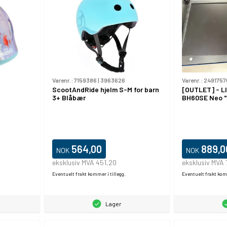
Varenr.:
7159386
|
3963626
Varenr.:
2491757
ScootAndRide hjelm S-M for barn
[OUTLET] - L
3+ Blåbær
BH60SE Neo "L
564,00
889,0
NOK
NOK
eksklusiv MVA 451,20
eksklusiv MVA 
Eventuelt frakt kommer i tillegg.
Eventuelt frakt komm
Lager