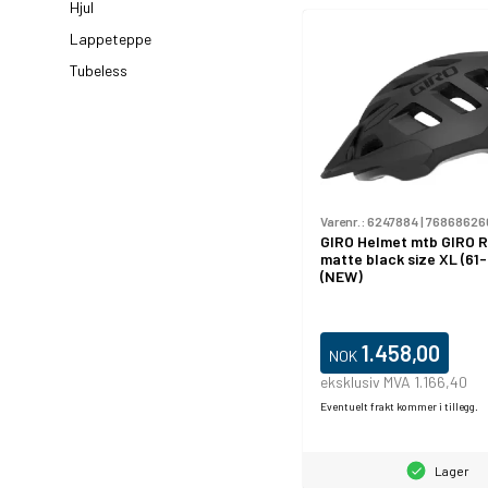
Hjul
Lappeteppe
Tubeless
Varenr.:
6247884
|
76868626
GIRO Helmet mtb GIRO 
matte black size XL (61
(NEW)
1.458,00
NOK
eksklusiv MVA 1.166,40
Eventuelt frakt kommer i tillegg.
Lager