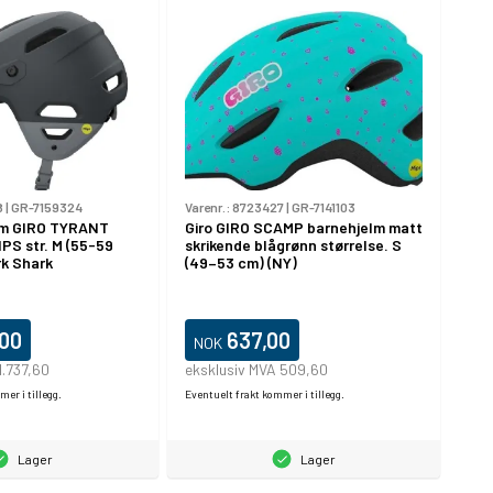
8
|
GR-7159324
Varenr.:
8723427
|
GR-7141103
lm GIRO TYRANT
Giro GIRO SCAMP barnehjelm matt
PS str. M (55-59
skrikende blågrønn størrelse. S
rk Shark
(49–53 cm) (NY)
,00
637,00
NOK
1.737,60
eksklusiv MVA 509,60
er i tillegg.
Eventuelt frakt kommer i tillegg.
Lager
Lager