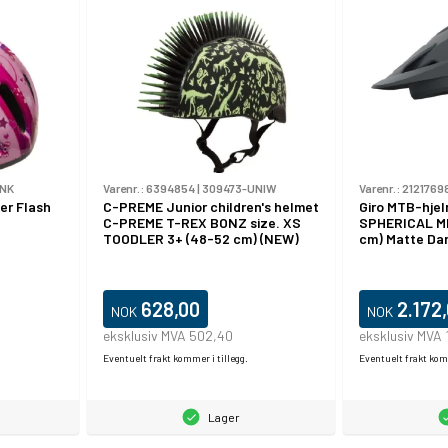
INK
Varenr.:
6394854
|
309473-UNIW
Varenr.:
2121769
er Flash
C-PREME Junior children's helmet
Giro MTB-hje
C-PREME T-REX BONZ size. XS
SPHERICAL MI
TOODLER 3+ (48-52 cm) (NEW)
cm) Matte Da
628,00
2.172
NOK
NOK
eksklusiv MVA 502,40
eksklusiv MVA 
Eventuelt frakt kommer i tillegg.
Eventuelt frakt komm
Lager