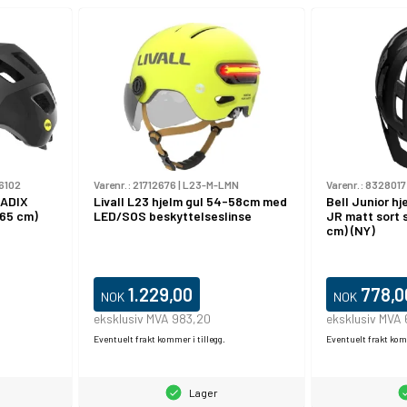
6102
Varenr.:
21712676
|
L23-M-LMN
Varenr.:
8328017
RADIX
Livall L23 hjelm gul 54-58cm med
Bell Junior h
-65 cm)
LED/SOS beskyttelseslinse
JR matt sort s
cm) (NY)
1.229,00
778,0
NOK
NOK
eksklusiv MVA 983,20
eksklusiv MVA
Eventuelt frakt kommer i tillegg.
Eventuelt frakt komm
Lager