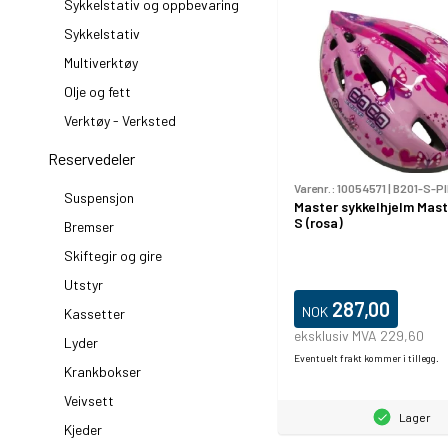
Sykkelstativ og oppbevaring
Sykkelstativ
Multiverktøy
Olje og fett
Verktøy - Verksted
Reservedeler
Varenr.:
10054571
|
B201-S-P
Suspensjon
Master sykkelhjelm Mast
S (rosa)
Bremser
Skiftegir og gire
Utstyr
287,00
NOK
Kassetter
eksklusiv MVA 229,60
Lyder
Eventuelt frakt kommer i tillegg.
Krankbokser
Veivsett
Lager
Kjeder