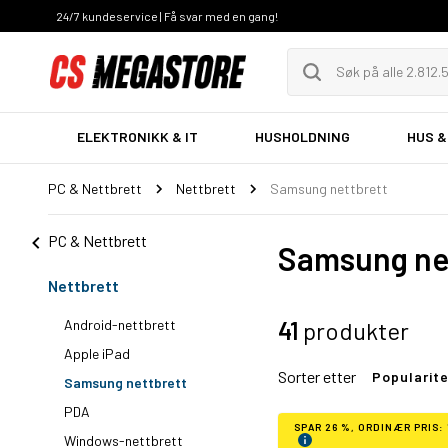
24/7 kundeservice | Få svar med en gang!
ELEKTRONIKK & IT
HUSHOLDNING
HUS &
PC & Nettbrett
Nettbrett
Samsung nettbrett
PC & Nettbrett
Samsung ne
Nettbrett
Android-nettbrett
41
produkter
Apple iPad
Sorter etter
Popularit
Samsung nettbrett
PDA
SPAR 26 %, ORDINÆR PRIS: 
Windows-nettbrett