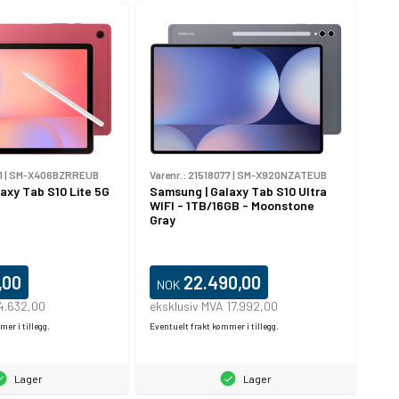
1
|
SM-X406BZRREUB
Varenr.:
21518077
|
SM-X920NZATEUB
axy Tab S10 Lite 5G
Samsung | Galaxy Tab S10 Ultra
WIFI - 1TB/16GB - Moonstone
Gray
,00
22.490,00
NOK
 4.632,00
eksklusiv MVA 17.992,00
er i tillegg.
Eventuelt frakt kommer i tillegg.
Lager
Lager