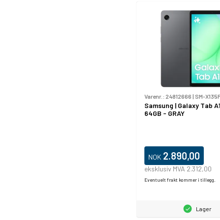
Varenr.:
24812666
|
SM-X135
Samsung | Galaxy Tab A1
64GB - GRAY
2.890,00
NOK
eksklusiv MVA 2.312,00
Eventuelt frakt kommer i tillegg.
Lager