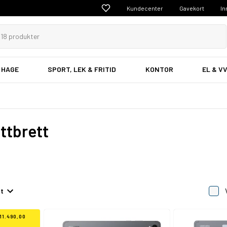
Kundecenter
Gavekort
In
 HAGE
SPORT, LEK & FRITID
KONTOR
EL & V
ttbrett
et
11.490,00