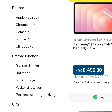
Bærbar
Apple MacBook
Chromebook
Gamer PC
Studie PC
Varenr.:
24601193
|
SM-X730
Samsung® | Galaxy Tab S
Ultrabooks
(128 GB) - Grå
Bærbar tilbehør
Diverse tilbehør
8.490,00
NOK
Batterier
eksklusiv MVA 6.792,00
Strømforsyning
Eventuelt frakt kommer i tillegg.
Vesker til bærbar
Portreplikator og dokking
Lager
UPS