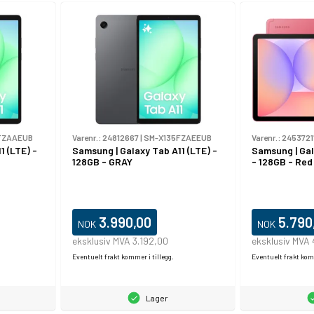
FZAAEUB
Varenr.:
24812667
|
SM-X135FZAEEUB
Varenr.:
2453721
1 (LTE) -
Samsung | Galaxy Tab A11 (LTE) -
Samsung | Gal
128GB - GRAY
- 128GB - Red
3.990,00
5.790
NOK
NOK
eksklusiv MVA 3.192,00
eksklusiv MVA
Eventuelt frakt kommer i tillegg.
Eventuelt frakt komm
Lager