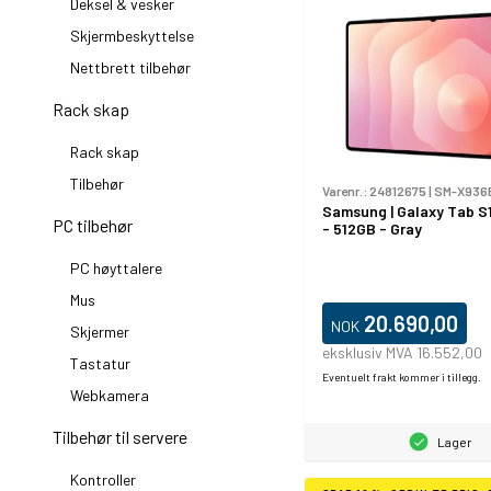
Deksel & vesker
Skjermbeskyttelse
Nettbrett tilbehør
Rack skap
Rack skap
Tilbehør
Varenr.:
24812675
|
SM-X936
Samsung | Galaxy Tab S1
PC tilbehør
- 512GB - Gray
PC høyttalere
Mus
20.690,00
NOK
Skjermer
eksklusiv MVA 16.552,00
Tastatur
Eventuelt frakt kommer i tillegg.
Webkamera
Tilbehør til servere
Lager
Kontroller