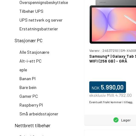
Overspennignsbeskyttelse
Tilbehør UPS
UPS nettverk og server
Erstatningsbatterier
Stasjonær PC
Varenr.:
24537210
|
SM-X400
Alle Stasjonære
Samsung® | Galaxy Tab S
WIFI (256 GB) - GRÅ
Alt-i-ett PC
eple
Banan PI
5.990,00
Bare bein
NOK
eksklusiv MVA 4.792,00
Gamer PC
Eventuelt frakt kommer i tillegg.
Raspberry PI
Små arbeidsstajoner
Lager
Nettbrett tilbehør