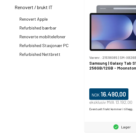
Renovert / brukt IT
Renovert Apple
Refurbished bærbar
Renoverte mobiltelefoner
Refurbished Stasjonær PC
Refurbished Nettbrett
Varenr.:
21518085
|
SM-X826
Samsung | Galaxy Tab S
256GB/12GB - Moonston
16.490,00
NOK
eksklusiv MVA 13.192,00
Eventuelt frakt kommer i tillegg.
Lager