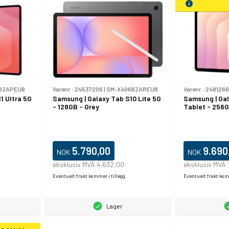
BZAPEUB
Varenr.:
24537206
|
SM-X406BZAREUB
Varenr.:
248126
1 Ultra 5G
Samsung | Galaxy Tab S10 Lite 5G
Samsung | Gal
- 128GB - Grey
Tablet - 256G
5.790,00
9.690
NOK
NOK
eksklusiv MVA 4.632,00
eksklusiv MVA 
Eventuelt frakt kommer i tillegg.
Eventuelt frakt komm
Lager