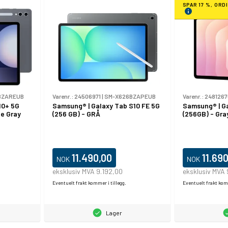
SPAR 17 %, ORD
BZAREUB
Varenr.:
24506971
|
SM-X626BZAPEUB
Varenr.:
2481267
10+ 5G
Samsung® | Galaxy Tab S10 FE 5G
Samsung® | Ga
e Gray
(256 GB) - GRÅ
(256GB) - Gra
11.490,00
11.69
NOK
NOK
eksklusiv MVA 9.192,00
eksklusiv MVA
Eventuelt frakt kommer i tillegg.
Eventuelt frakt komm
Lager