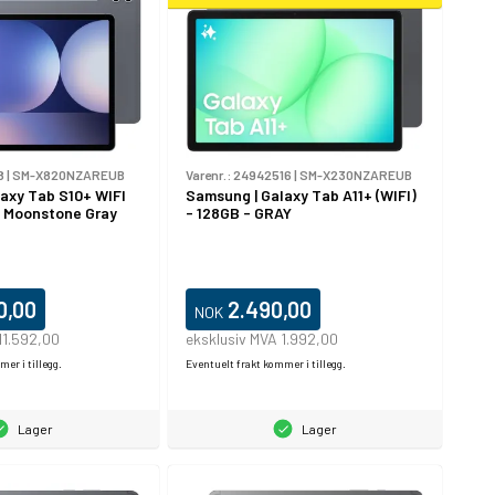
8
|
SM-X820NZAREUB
Varenr.:
24942516
|
SM-X230NZAREUB
axy Tab S10+ WIFI
Samsung | Galaxy Tab A11+ (WIFI)
 Moonstone Gray
- 128GB - GRAY
0,00
2.490,00
NOK
11.592,00
eksklusiv MVA 1.992,00
er i tillegg.
Eventuelt frakt kommer i tillegg.
Lager
Lager