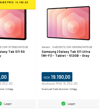
INÆR PRIS: 14.190,00
0
|
SM-X736BZAPEUB
Varenr.:
24812672
|
SM-X930NZAPEUB
laxy Tab S11 5G
Samsung | Galaxy Tab S11 Ultra
y
(Wi-Fi) - Tablet - 512GB - Gray
0,00
19.190,00
NOK
 9.352,00
eksklusiv MVA 15.352,00
er i tillegg.
Eventuelt frakt kommer i tillegg.
Lager
Lager