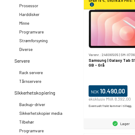
SPAR 19 %, ORDINÆR PRIS: 
Prosessor
Harddisker
Minne
Programvare
Strømforsyning
Diverse
Varenr.:
24606505
|
SM-X73
Samsung | Galaxy Tab S1
Servere
GB - Grå
Rack servere
Tårnservere
10.490,00
NOK
Sikkerhetskopiering
eksklusiv MVA 8.392,00
Backup-driver
Eventuelt frakt kommer i tillegg.
Sikkerhetskopier media
Tilbehør
Lager
Programvare