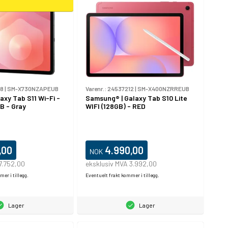
68
|
SM-X730NZAPEUB
Varenr.:
24537212
|
SM-X400NZRREUB
axy Tab S11 Wi-Fi -
Samsung® | Galaxy Tab S10 Lite
B - Gray
WIFI (128GB) - RED
,00
4.990,00
NOK
7.752,00
eksklusiv MVA 3.992,00
er i tillegg.
Eventuelt frakt kommer i tillegg.
Lager
Lager