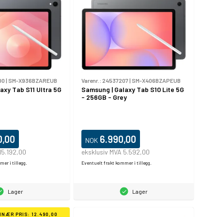
00
|
SM-X936BZAREUB
Varenr.:
24537207
|
SM-X406BZAPEUB
axy Tab S11 Ultra 5G
Samsung | Galaxy Tab S10 Lite 5G
å
- 256GB - Grey
0,00
6.990,00
NOK
15.192,00
eksklusiv MVA 5.592,00
er i tillegg.
Eventuelt frakt kommer i tillegg.
Lager
Lager
INÆR PRIS: 12.490,00