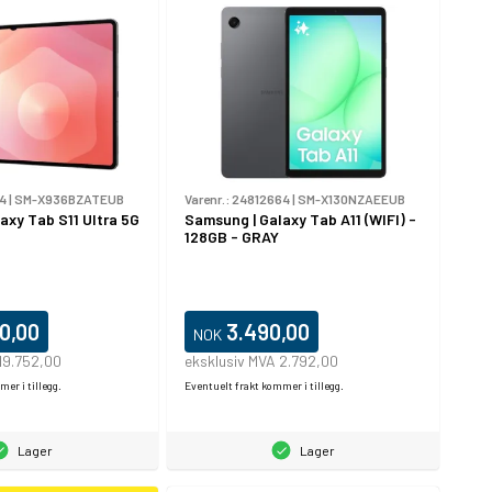
4
|
SM-X936BZATEUB
Varenr.:
24812664
|
SM-X130NZAEEUB
axy Tab S11 Ultra 5G
Samsung | Galaxy Tab A11 (WIFI) -
128GB - GRAY
0,00
3.490,00
NOK
19.752,00
eksklusiv MVA 2.792,00
er i tillegg.
Eventuelt frakt kommer i tillegg.
Lager
Lager