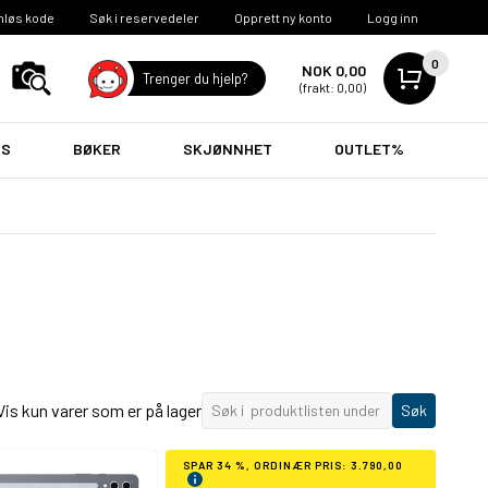
nløs kode
Søk i reservedeler
Opprett ny konto
Logg inn
0
NOK 0,00
Trenger du hjelp?
(frakt: 0,00)
VS
BØKER
SKJØNNHET
OUTLET%
Vis kun varer som er på lager
Søk
SPAR 34 %, ORDINÆR PRIS: 3.790,00