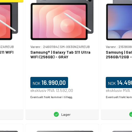
NZAREUB
Varenr.:
24601194
|
SM-X930NZAREUB
Varenr.:
2151808
11 WIFI
Samsung® | Galaxy Tab S11 Ultra
Samsung | Gal
WIFI (256GB) - GRAY
256GB/12GB -
16.990,00
14.49
NOK
NOK
eksklusiv MVA 13.592,00
eksklusiv MVA 
Eventuelt frakt kommer i tillegg.
Eventuelt frakt komm
Lager