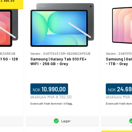
12.990,00
6BZAREUB
Varenr.:
24071343
|
SM-X620NZAPEUB
Varenr.:
2481370
1 5G - 128
Samsung | Galaxy Tab S10 FE+
Samsung | Gal
WIFI - 256 GB - Grey
- 1TB - Gray
10.990,00
24.69
NOK
NOK
eksklusiv MVA 8.792,00
eksklusiv MVA 
Eventuelt frakt kommer i tillegg.
Eventuelt frakt komm
Lager