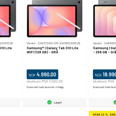
NZAPEUB
Varenr.:
24537209
|
SM-X400NZAREUB
Varenr.:
246065
10 Lite
Samsung® | Galaxy Tab S10 Lite
Samsung | Gal
WIFI (128 GB) - GRÅ
- 256 GB - Gr
4.990,00
18.99
NOK
NOK
eksklusiv MVA 3.992,00
eksklusiv MVA 
Eventuelt frakt kommer i tillegg.
Eventuelt frakt komm
Lager
SPAR 22 %, ORD