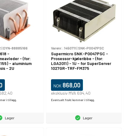
2
|
DYN-88885166
Varenr.:
1450711
|
SNK-P0047PSC
618 -
Supermicro SNK-P0047PSC -
eavleder - (for:
Prosessor-kjøleribbe - (for:
155) - aluminium
LGA2011) - 1U - for SuperServer
is - 2U
1027GR-TRF-FM375
0
868,00
NOK
 682,40
eksklusiv MVA 694,40
er i tillegg.
Eventuelt frakt kommer i tillegg.
Lager
Lager