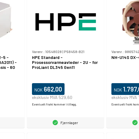
Varenr.:
10548028
|
P58458-B21
Varenr.:
986574
-5 -
HPE Standard -
NH-U14S DX-4
GA2011) -
Prosessorvarmeavleder - 2U - for
sis - 60
ProLiant DL345 Gen11
662,00
1.797
NOK
NOK
eksklusiv MVA 529,60
eksklusiv MVA 
Eventuelt frakt kommer i tillegg.
Eventuelt frakt komm
Fjernlager