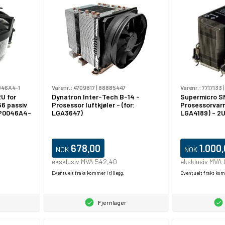
46A4-1
Varenr.:
4709817
|
88885447
Varenr.:
7717133
U for
Dynatron Inter-Tech B-14 -
Supermicro S
156 passiv
Prosessor luftkjøler - (for:
Prosessorvarm
P0046A4-
LGA3647)
LGA4189) - 2
678,00
1.000
NOK
NOK
eksklusiv MVA 542,40
eksklusiv MVA
Eventuelt frakt kommer i tillegg.
Eventuelt frakt komm
Fjernlager