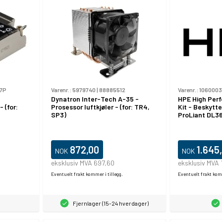
7P
Varenr.:
5979740
|
88885512
Varenr.:
106000
Dynatron Inter-Tech A-35 -
HPE High Per
 (for:
Prosessor luftkjøler - (for: TR4,
Kit - Beskytt
SP3)
ProLiant DL3
872,00
1.645
NOK
NOK
eksklusiv MVA 697,60
eksklusiv MVA 
Eventuelt frakt kommer i tillegg.
Eventuelt frakt komm
Fjernlager (15-24 hverdager)