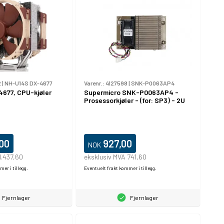
2
|
NH-U14S DX-4677
Varenr.:
4127598
|
SNK-P0063AP4
677, CPU-kjøler
Supermicro SNK-P0063AP4 -
Prosessorkjøler - (for: SP3) - 2U
,00
927,00
NOK
1.437,60
eksklusiv MVA 741,60
er i tillegg.
Eventuelt frakt kommer i tillegg.
Fjernlager
Fjernlager