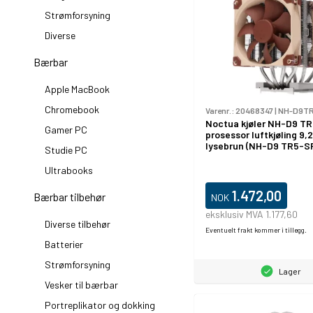
Strømforsyning
Diverse
Bærbar
Apple MacBook
Chromebook
Varenr.:
20468347
|
NH-D9T
Noctua kjøler NH-D9 T
Gamer PC
prosessor luftkjøling 9,
lysebrun (NH-D9 TR5-S
Studie PC
Ultrabooks
1.472,00
Bærbar tilbehør
NOK
eksklusiv MVA 1.177,60
Diverse tilbehør
Eventuelt frakt kommer i tillegg.
Batterier
Strømforsyning
Lager
Vesker til bærbar
Portreplikator og dokking