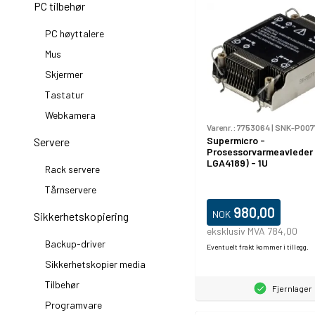
PC tilbehør
PC høyttalere
Mus
Skjermer
Tastatur
Webkamera
Varenr.:
7753064
|
SNK-P007
Supermicro -
Servere
Prosessorvarmeavleder -
LGA4189) - 1U
Rack servere
Tårnservere
980,00
NOK
Sikkerhetskopiering
eksklusiv MVA 784,00
Backup-driver
Eventuelt frakt kommer i tillegg.
Sikkerhetskopier media
Tilbehør
Fjernlager
Programvare