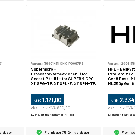
01
Varenr.:
3690145
|
SNK-P0067PS
Varenr.:
2096138
Supermicro -
HPE - Beskytt
Prosessorvarmeavleder - (for:
ProLiant ML3
Socket P) - 1U - for SUPERMICRO
Gen8 Base, M
X11SPG-TF, X11SPL-F, X11SPM-TF,
ML350p Gen8
X11SPW-TF
1.121,00
2.334
NOK
NOK
eksklusiv MVA 896,80
eksklusiv MVA 
Eventuelt frakt kommer i tillegg.
Eventuelt frakt komm
verdager)
Fjernlager (15-24 hverdager)
Fjernlag