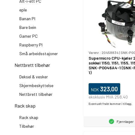
Alt-i-ett PC
eple
Banan PI
Bare bein
Gamer PC
Raspberry PI
Varenr.:
20458834
|
SNK-P00
Små arbeidsstajoner
Supermicro CPU-kjøler 2
sokkel 1150, 1151, 1155, 1
Nettbrett tilbehør
SNK-P0046A4-1 (SNK-
1)
Deksel & vesker
Skjermbeskyttelse
323,00
NOK
Nettbrett tilbehør
eksklusiv MVA 258,40
Eventuelt frakt kommer i tillegg.
Rack skap
Rack skap
Fjernlager
Tilbehør