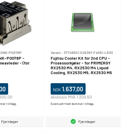
|
SNK-P0078P
Varenr.:
3774950
|
S26361-F4051-L830
NK-P0078P -
Fujitsu Cooler Kit for 2nd CPU -
eavleder - (for:
Prosessorkjøler - for PRIMERGY
U
RX2530 M4, RX2530 M4 Liquid
Cooling, RX2530 M5, RX2530 M5
Liquid Cooling
,00
1.637,00
NOK
 800,00
eksklusiv MVA 1.309,60
er i tillegg.
Eventuelt frakt kommer i tillegg.
Fjernlager
Fjernlager