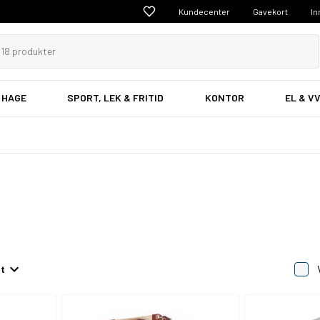
Kundecenter
Gavekort
In
 HAGE
SPORT, LEK & FRITID
KONTOR
EL & V
et