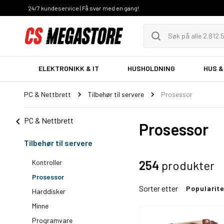
24/7 kundeservice | Få svar med en gang!
ELEKTRONIKK & IT
HUSHOLDNING
HUS &
PC & Nettbrett
Tilbehør til servere
Prosessor
PC & Nettbrett
Prosessor
Tilbehør til servere
Kontroller
254
produkter
Prosessor
Sorter etter
Popularit
Harddisker
Minne
Programvare