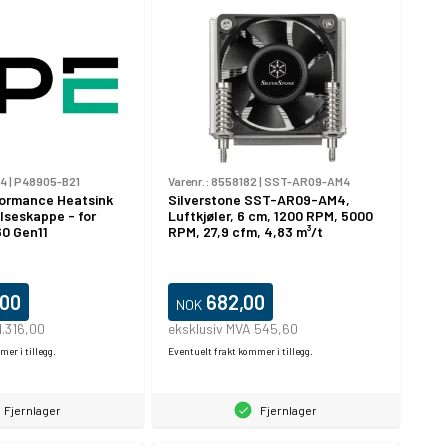
34
|
P48905-B21
Varenr.:
8558182
|
SST-AR09-AM4
formance Heatsink
Silverstone SST-AR09-AM4,
elseskappe - for
Luftkjøler, 6 cm, 1200 RPM, 5000
60 Gen11
RPM, 27,9 cfm, 4,83 m³/t
,00
682,00
NOK
1.316,00
eksklusiv MVA 545,60
er i tillegg.
Eventuelt frakt kommer i tillegg.
Fjernlager
Fjernlager