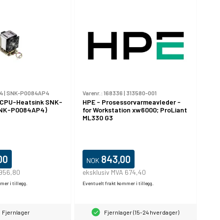
4
|
SNK-P0084AP4
Varenr.:
168336
|
313580-001
CPU-Heatsink SNK-
HPE - Prosessorvarmeavleder -
NK-P0084AP4)
for Workstation xw6000; ProLiant
ML330 G3
00
843,00
NOK
 956,80
eksklusiv MVA 674,40
er i tillegg.
Eventuelt frakt kommer i tillegg.
Fjernlager
Fjernlager (15-24 hverdager)