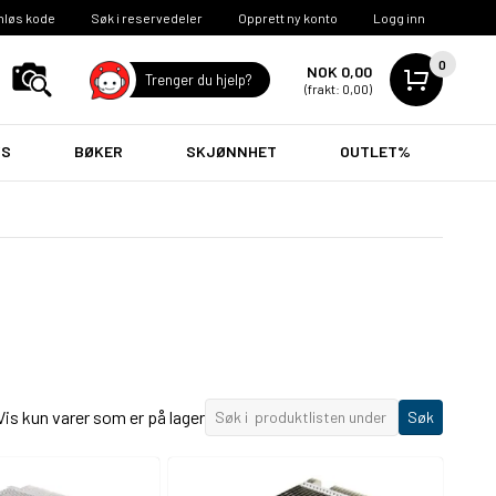
nløs kode
Søk i reservedeler
Opprett ny konto
Logg inn
0
NOK 0,00
Trenger du hjelp?
(frakt: 0,00)
VS
BØKER
SKJØNNHET
OUTLET%
Vis kun varer som er på lager
Søk