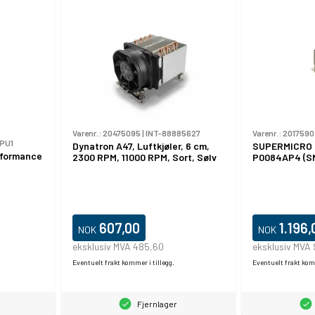
Varenr.:
20475095
|
INT-88885627
Varenr.:
2017590
PU1
Dynatron A47, Luftkjøler, 6 cm,
SUPERMICRO 
rformance
2300 RPM, 11000 RPM, Sort, Sølv
P0084AP4 (S
607,00
1.196,
NOK
NOK
eksklusiv MVA 485,60
eksklusiv MVA
Eventuelt frakt kommer i tillegg.
Eventuelt frakt komm
Fjernlager