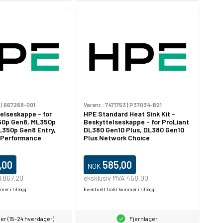
|
667268-001
Varenr.:
7471753
|
P37034-B21
elseskappe - for
HPE Standard Heat Sink Kit -
50p Gen8, ML350p
Beskyttelseskappe - for ProLiant
L350p Gen8 Entry,
DL380 Gen10 Plus, DL380 Gen10
 Performance
Plus Network Choice
,00
585,00
NOK
1.867,20
eksklusiv MVA 468,00
er i tillegg.
Eventuelt frakt kommer i tillegg.
er (15-24 hverdager)
Fjernlager