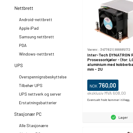
Nettbrett
Android-nettbrett
Apple iPad
Samsung nettbrett
PDA
Varenr.:
3477821
|
88885172
Windows-nettbrett
Inter-Tech DYNATRON R
Prosessorkjøler - (for: L
aluminium med kobberba
UPS
mm - 2U
Overspennignsbeskyttelse
760,00
Tilbehør UPS
NOK
eksklusiv MVA 608,00
UPS nettverk og server
Eventuelt frakt kommer i tillegg.
Erstatningsbatterier
Stasjonær PC
Lager
Alle Stasjonære