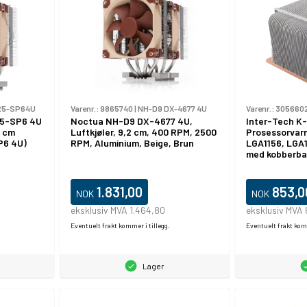
R5-SP64U
Varenr.:
9865740
|
NH-D9 DX-4677 4U
Varenr.:
305660
R5-SP6 4U
Noctua NH-D9 DX-4677 4U,
Inter-Tech K-
2 cm
Luftkjøler, 9,2 cm, 400 RPM, 2500
Prosessorvarm
P6 4U)
RPM, Aluminium, Beige, Brun
LGA1156, LGA1
med kobberbas
1.831,00
853,0
NOK
NOK
eksklusiv MVA 1.464,80
eksklusiv MVA
Eventuelt frakt kommer i tillegg.
Eventuelt frakt komm
Lager