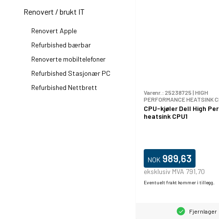
Renovert / brukt IT
Renovert Apple
Refurbished bærbar
Renoverte mobiltelefoner
Refurbished Stasjonær PC
Refurbished Nettbrett
Varenr.:
25238725
|
HIGH
PERFORMANCE HEATSINK C
CPU-kjøler Dell High Pe
heatsink CPU1
989,63
NOK
eksklusiv MVA 791,70
Eventuelt frakt kommer i tillegg.
Fjernlager