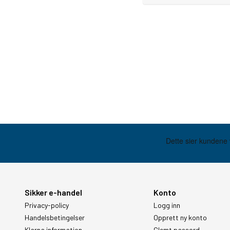
Sikker e-handel
Konto
Privacy-policy
Logg inn
Handelsbetingelser
Opprett ny konto
Klarna information
Glemt passord