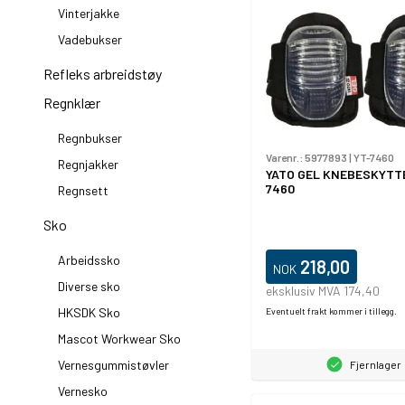
Vinterjakke
Vadebukser
Refleks arbreidstøy
Regnklær
Regnbukser
Varenr.:
5977893
|
YT-7460
Regnjakker
YATO GEL KNEBESKYTT
7460
Regnsett
Sko
Arbeidssko
218,00
NOK
Diverse sko
eksklusiv MVA 174,40
HKSDK Sko
Eventuelt frakt kommer i tillegg.
Mascot Workwear Sko
Vernesgummistøvler
Fjernlager
Vernesko