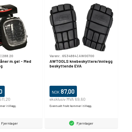
|
288.20
Varenr.:
6534884
|
AW00700
ner m.gel - Med
AWTOOLS knebeskyttere/innlegg
ng
beskyttende EVA
0
87,00
NOK
511,20
eksklusiv MVA 69,60
er i tillegg.
Eventuelt frakt kommer i tillegg.
Fjernlager
Fjernlager