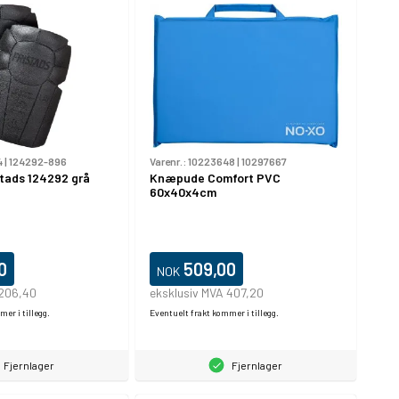
4
|
124292-896
Varenr.:
10223648
|
10297667
tads 124292 grå
Knæpude Comfort PVC
60x40x4cm
0
509,00
NOK
 206,40
eksklusiv MVA 407,20
er i tillegg.
Eventuelt frakt kommer i tillegg.
Fjernlager
Fjernlager