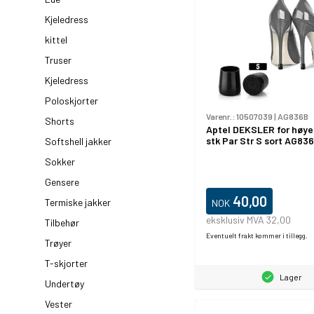
Kjeledress
kittel
Truser
Kjeledress
Poloskjorter
Varenr.:
10507039
|
AG836B
Shorts
Aptel DEKSLER for høye
stk Par Str S sort AG83
Softshell jakker
Sokker
Gensere
40,00
Termiske jakker
NOK
eksklusiv MVA 32,00
Tilbehør
Eventuelt frakt kommer i tillegg.
Trøyer
T-skjorter
Lager
Undertøy
Vester