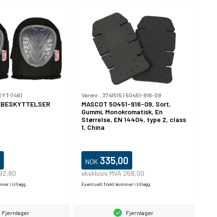
|
YT-7461
Varenr.:
3741515
|
50451-916-09
EBESKYTTELSER
MASCOT 50451-916-09, Sort,
Gummi, Monokromatisk, En
Størrelse, EN 14404, type 2, class
1, China
335,00
NOK
 92,80
eksklusiv MVA 268,00
er i tillegg.
Eventuelt frakt kommer i tillegg.
Fjernlager
Fjernlager