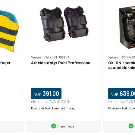
Varenr.:
7472061
|
66957
Varenr.:
3016432
ifuger
Arbeidsutstyr Rubi Professional
OX-ON knæskå
spændelukni
391,00
639,0
NOK
NOK
eksklusiv MVA 312,80
eksklusiv MVA 
Eventuelt frakt kommer i tillegg.
Eventuelt frakt komm
Fjernlager