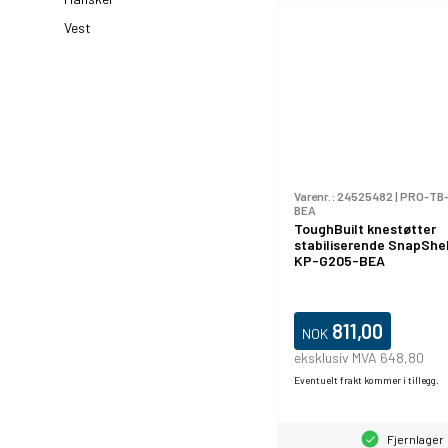
Vest
Varenr.:
24525482
|
PRO-TB
BEA
ToughBuilt knestøtter
stabiliserende SnapShel
KP-G205-BEA
811,00
NOK
eksklusiv MVA 648,80
Eventuelt frakt kommer i tillegg.
Fjernlager