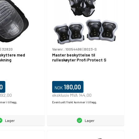
|
32820
Varenr.:
10054496
|
B023-S
kyttere med
Master beskyttelse til
akning
rulleskøyter Profi Protect S
0
180,00
NOK
192,00
eksklusiv MVA 144,00
er i tillegg.
Eventuelt frakt kommer i tillegg.
Lager
Lager