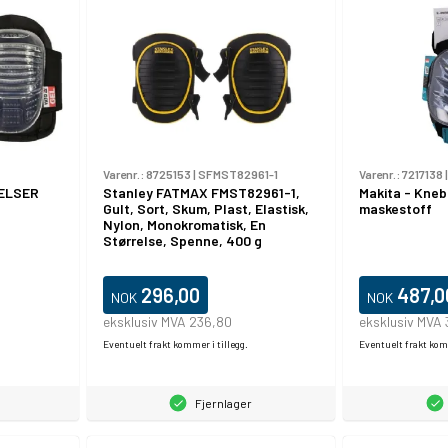
Varenr.:
8725153
|
SFMST82961-1
Varenr.:
7217138
ELSER
Stanley FATMAX FMST82961-1,
Makita - Kneb
Gult, Sort, Skum, Plast, Elastisk,
maskestoff
Nylon, Monokromatisk, En
Størrelse, Spenne, 400 g
296,00
487,0
NOK
NOK
eksklusiv MVA 236,80
eksklusiv MVA
Eventuelt frakt kommer i tillegg.
Eventuelt frakt komm
Fjernlager