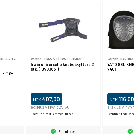
-KP-G205-
Varenr.:
8645773
|
IRW10503831
Varenr.:
6421183
Irwin universelle knebeskyttere 2
YATO GEL KN
stk. (10503831)
7461
l - TB-
407,00
116,00
NOK
NOK
eksklusiv MVA 325,60
eksklusiv MVA
Eventuelt frakt kommer i tillegg.
Eventuelt frakt komm
Fjernlager