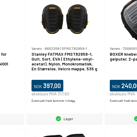
Varenr.:
8652306
|
SFMST82959-1
Varenr.:
7006001
 for
Stanley FATMAX FMST82959-1,
BOXER knebes
Gult, Sort, EVA ( Ethylene-vinyl-
gelputer, 2-p
PN001
acetat), Nylon, Monokromatisk,
En Størrelse, Velcro mappe, 535 g
397,00
240,0
NOK
NOK
eksklusiv MVA 317,60
eksklusiv MVA 
Eventuelt frakt kommer i tillegg.
Eventuelt frakt komm
Lager