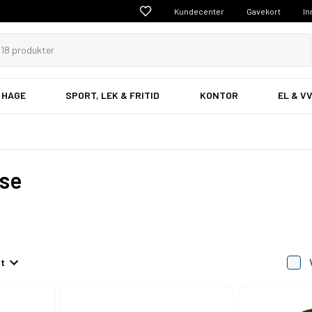
Kundecenter
Gavekort
In
 HAGE
SPORT, LEK & FRITID
KONTOR
EL & V
lse
et