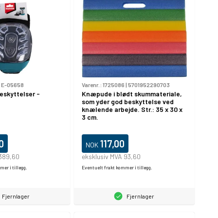
|
E-05658
Varenr.:
1725086
|
5701952290703
eskyttelser -
Knæpude i blødt skummateriale,
som yder god beskyttelse ved
knælende arbejde. Str.: 35 x 30 x
3 cm.
0
117,00
NOK
 389,60
eksklusiv MVA 93,60
er i tillegg.
Eventuelt frakt kommer i tillegg.
Fjernlager
Fjernlager