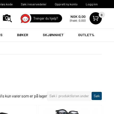
nløs kode
Søk i reservedeler
Opprett ny konto
Logg inn
0
NOK 0,00
Trenger du hjelp?
(frakt: 0,00)
VS
BØKER
SKJØNNHET
OUTLET%
Vis kun varer som er på lager
Søk