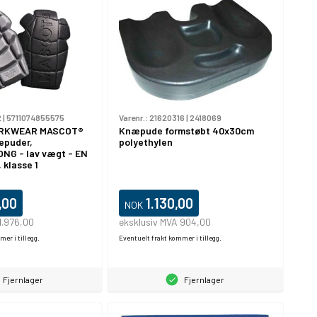
2
|
5711074855575
Varenr.:
21620316
|
2418069
RKWEAR MASCOT®
Knæpude formstøbt 40x30cm
æpuder,
polyethylen
ONG - lav vægt - EN
 klasse 1
,00
1.130,00
NOK
1.976,00
eksklusiv MVA 904,00
er i tillegg.
Eventuelt frakt kommer i tillegg.
Fjernlager
Fjernlager