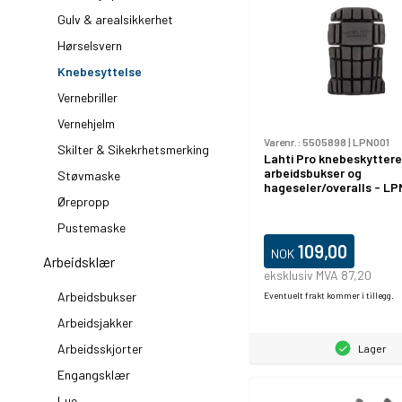
Gulv & arealsikkerhet
Hørselsvern
Knebesyttelse
Vernebriller
Vernehjelm
Varenr.:
5505898
|
LPN001
Skilter & Sikekrhetsmerking
Lahti Pro knebeskyttere
arbeidsbukser og
Støvmaske
hageseler/overalls - L
Ørepropp
Pustemaske
109,00
NOK
Arbeidsklær
eksklusiv MVA 87,20
Arbeidsbukser
Eventuelt frakt kommer i tillegg.
Arbeidsjakker
Arbeidsskjorter
Lager
Engangsklær
Lue