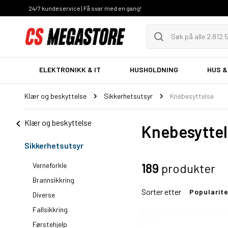
24/7 kundeservice | Få svar med en gang!
ELEKTRONIKK & IT
HUSHOLDNING
HUS &
Klær og beskyttelse
Sikkerhetsutsyr
Knebesyttelse
Klær og beskyttelse
Knebesytte
Sikkerhetsutsyr
Verneforkle
189
produkter
Brannsikkring
Sorter etter
Popularit
Diverse
Fallsikkring
Førstehjelp