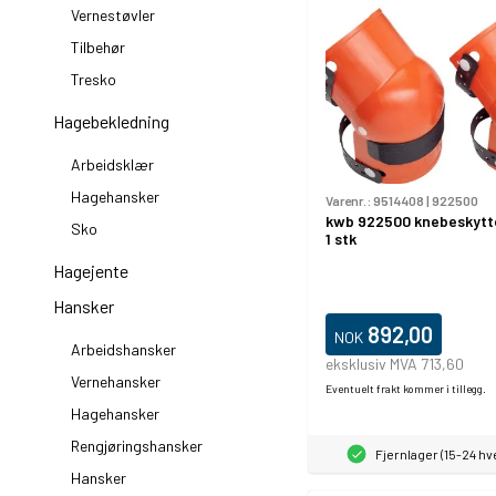
Vernestøvler
Tilbehør
Tresko
Hagebekledning
Arbeidsklær
Hagehansker
Varenr.:
9514408
|
922500
kwb 922500 knebeskytte
Sko
1 stk
Hagejente
Hansker
892,00
NOK
Arbeidshansker
eksklusiv MVA 713,60
Vernehansker
Eventuelt frakt kommer i tillegg.
Hagehansker
Rengjøringshansker
Fjernlager (15-24 h
Hansker