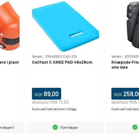
Varenr.:
21945551
|
C42-212
Varenr.:
833393
re i plast
Cellfast C.KNEE PAD 46x28cm
Knæpude Fris
one size
89,00
258,0
NOK
NOK
eksklusiv MVA 71,20
eksklusiv MVA
Eventuelt frakt kommer i tillegg.
Eventuelt frakt komm
verdager)
Fjernlager