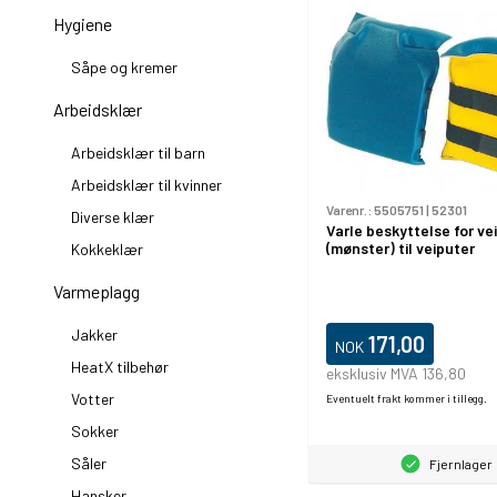
Hygiene
Såpe og kremer
Arbeidsklær
Arbeidsklær til barn
Arbeidsklær til kvinner
Varenr.:
5505751
|
52301
Diverse klær
Varle beskyttelse for ve
(mønster) til veiputer
Kokkeklær
Varmeplagg
Jakker
171,00
NOK
HeatX tilbehør
eksklusiv MVA 136,80
Votter
Eventuelt frakt kommer i tillegg.
Sokker
Såler
Fjernlager
Hansker