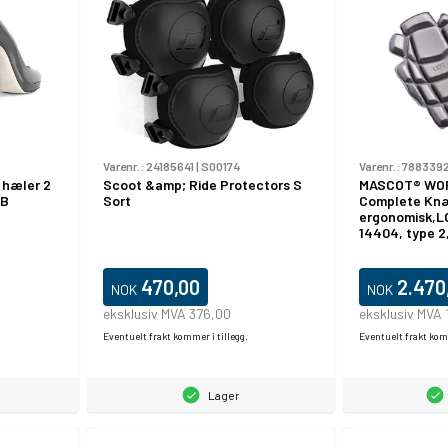
Varenr.:
24185641
|
S00174
Varenr.:
788339
 hæler 2
Scoot &amp; Ride Protectors S
MASCOT® WO
6B
Sort
Complete Kn
ergonomisk,L
14404, type 2,
470,00
2.470
NOK
NOK
eksklusiv MVA 376,00
eksklusiv MVA 
Eventuelt frakt kommer i tillegg.
Eventuelt frakt komm
Lager