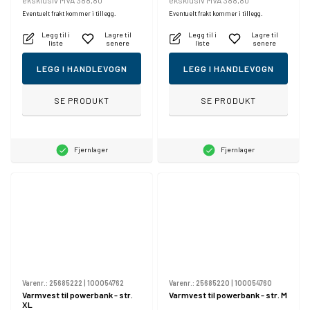
eksklusiv MVA 388,80
eksklusiv MVA 388,80
Eventuelt frakt kommer i tillegg.
Eventuelt frakt kommer i tillegg.
Legg til i
Lagre til
Legg til i
Lagre til
liste
senere
liste
senere
LEGG I HANDLEVOGN
LEGG I HANDLEVOGN
SE PRODUKT
SE PRODUKT
Fjernlager
Fjernlager
Varenr.:
25685222
|
100054762
Varenr.:
25685220
|
100054760
Varmvest til powerbank - str.
Varmvest til powerbank - str. M
XL