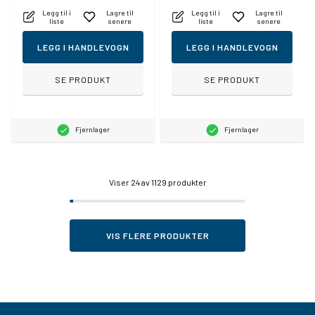
Legg til i
Lagre til
Legg til i
Lagre til
liste
senere
liste
senere
LEGG I HANDLEVOGN
LEGG I HANDLEVOGN
SE PRODUKT
SE PRODUKT
Fjernlager
Fjernlager
Viser
24
av 1129 produkter
VIS FLERE PRODUKTER