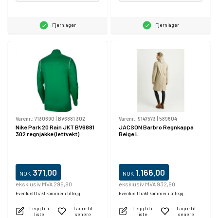
Fjernlager
Fjernlager
Varenr.:
7130690
|
BV6881 302
Varenr.:
9147573
|
589604
Nike Park 20 Rain JKT BV6881
JACSON Barbro Regnkappa
302 regnjakke (lettvekt)
Beige L
371,00
1.166,00
NOK
NOK
eksklusiv MVA 296,80
eksklusiv MVA 932,80
Eventuelt frakt kommer i tillegg.
Eventuelt frakt kommer i tillegg.
Legg til i
Lagre til
Legg til i
Lagre til
liste
senere
liste
senere