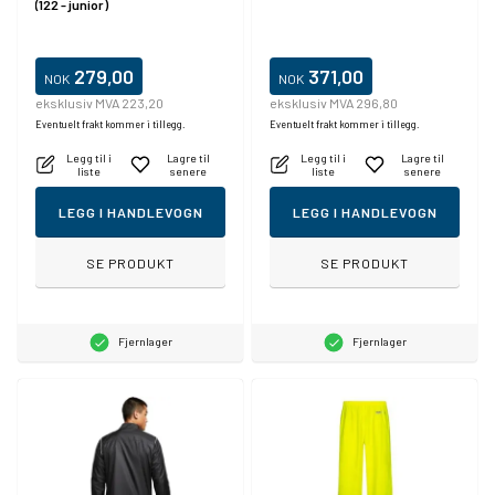
(122 - junior)
279,00
371,00
NOK
NOK
eksklusiv MVA 223,20
eksklusiv MVA 296,80
Eventuelt frakt kommer i tillegg.
Eventuelt frakt kommer i tillegg.
Legg til i
Lagre til
Legg til i
Lagre til
liste
senere
liste
senere
LEGG I HANDLEVOGN
LEGG I HANDLEVOGN
SE PRODUKT
SE PRODUKT
Fjernlager
Fjernlager