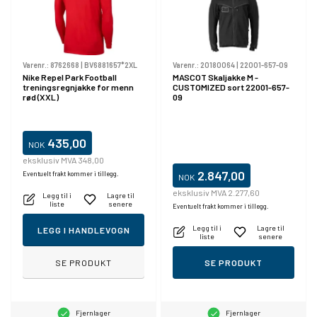
Varenr.:
8762668
|
BV6881657*2XL
Varenr.:
20180064
|
22001-657-09
Nike Repel Park Football
MASCOT Skaljakke M -
treningsregnjakke for menn
CUSTOMIZED sort 22001-657-
rød (XXL)
09
435,00
NOK
eksklusiv MVA 348,00
2.847,00
Eventuelt frakt kommer i tillegg.
NOK
eksklusiv MVA 2.277,60
Legg til i
Lagre til
liste
senere
Eventuelt frakt kommer i tillegg.
Legg til i
Lagre til
LEGG I HANDLEVOGN
liste
senere
SE PRODUKT
SE PRODUKT
Fjernlager
Fjernlager