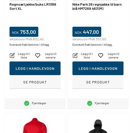
Regnsæt jakke/buks LR1389
Nike Park 26 regnjakke til barn
Sort XL
blå HM7269 463 (M)
753,00
447,00
NOK
NOK
eksklusiv MVA 602,40
eksklusiv MVA 357,60
Eventuelt frakt kommer i tillegg.
Eventuelt frakt kommer i tillegg.
Legg til i
Lagre til
Legg til i
Lagre til
liste
senere
liste
senere
LEGG I HANDLEVOGN
LEGG I HANDLEVOGN
SE PRODUKT
SE PRODUKT
Fjernlager
Fjernlager