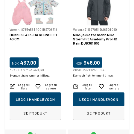
Varenr.:
8765456
|
4001167706718
Varenr.:
21199705
|
DJ6301 010
DUKKEKLÆR - BA REGNSETT
Nike-jakke for menn Nike
43 CM
Storm Fit Academy Pro HD
Rain DJ6301 010
437,00
648,00
NOK
NOK
eksklusiv MVA 349,60
eksklusiv MVA 518,40
Eventuelt frakt kommer i tillegg.
Eventuelt frakt kommer i tillegg.
Legg til i
Lagre til
Legg til i
Lagre til
liste
senere
liste
senere
LEGG I HANDLEVOGN
LEGG I HANDLEVOGN
SE PRODUKT
SE PRODUKT