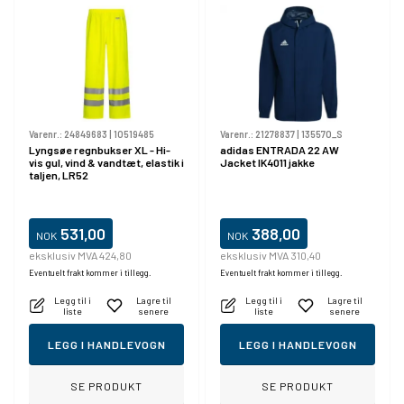
Varenr.:
24849683
|
10519485
Varenr.:
21278837
|
135570_S
Lyngsøe regnbukser XL - Hi-
adidas ENTRADA 22 AW
vis gul, vind & vandtæt, elastik i
Jacket IK4011 jakke
taljen, LR52
531,00
388,00
NOK
NOK
eksklusiv MVA 424,80
eksklusiv MVA 310,40
Eventuelt frakt kommer i tillegg.
Eventuelt frakt kommer i tillegg.
Legg til i
Lagre til
Legg til i
Lagre til
liste
senere
liste
senere
LEGG I HANDLEVOGN
LEGG I HANDLEVOGN
SE PRODUKT
SE PRODUKT