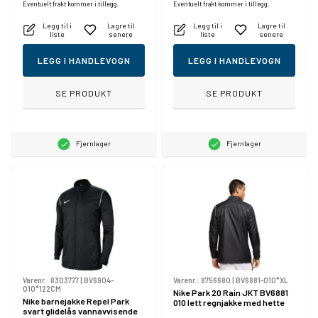
Eventuelt frakt kommer i tillegg.
Eventuelt frakt kommer i tillegg.
Legg til i
Lagre til
Legg til i
Lagre til
liste
senere
liste
senere
LEGG I HANDLEVOGN
LEGG I HANDLEVOGN
SE PRODUKT
SE PRODUKT
Fjernlager
Fjernlager
Varenr.:
8303777
|
BV6904-
Varenr.:
8756680
|
BV6881-010*XL
010*122CM
Nike Park 20 Rain JKT BV6881
Nike barnejakke Repel Park
010 lett regnjakke med hette
svart glidelås vannavvisende