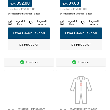
852,00
87,00
NOK
NOK
eksklusiv MVA 681,60
eksklusiv MVA 69,60
Eventuelt frakt kommer i tillegg.
Eventuelt frakt kommer i tillegg.
Legg til i
Lagre til
Legg til i
Lagre til
liste
senere
liste
senere
LEGG I HANDLEVOGN
LEGG I HANDLEVOGN
SE PRODUKT
SE PRODUKT
Fjernlager
Fjernlager
Varenr.:
25181957
|
LR1389-07-XL
Varenr.:
25447393
|
HM7269-463