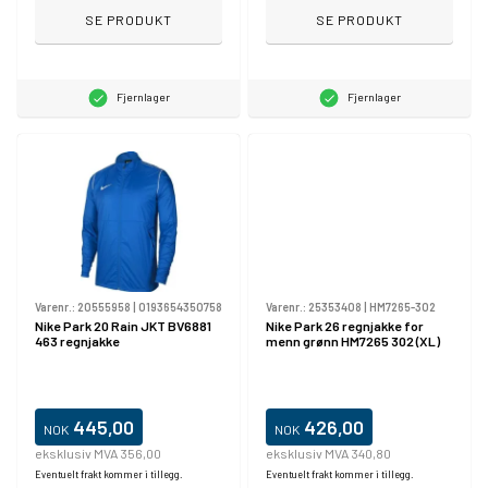
SE PRODUKT
SE PRODUKT
Fjernlager
Fjernlager
Varenr.:
20555958
|
0193654350758
Varenr.:
25353408
|
HM7265-302
Nike Park 20 Rain JKT BV6881
Nike Park 26 regnjakke for
463 regnjakke
menn grønn HM7265 302 (XL)
445,00
426,00
NOK
NOK
eksklusiv MVA 356,00
eksklusiv MVA 340,80
Eventuelt frakt kommer i tillegg.
Eventuelt frakt kommer i tillegg.