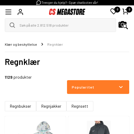
Trenger du hjelp? - Spør chatboten vår!
0
0
Klær og beskyttelse
Regnklær
Regnklær
1129
produkter
Popularitet
Regnbukser
Regnjakker
Regnsett