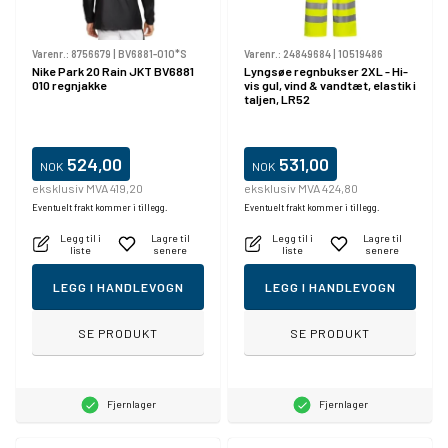
Varenr.:
8756679
|
BV6881-010*S
Varenr.:
24849684
|
10519486
Nike Park 20 Rain JKT BV6881
Lyngsøe regnbukser 2XL - Hi-
010 regnjakke
vis gul, vind & vandtæt, elastik i
taljen, LR52
524,00
531,00
NOK
NOK
eksklusiv MVA 419,20
eksklusiv MVA 424,80
Eventuelt frakt kommer i tillegg.
Eventuelt frakt kommer i tillegg.
Legg til i
Lagre til
Legg til i
Lagre til
liste
senere
liste
senere
LEGG I HANDLEVOGN
LEGG I HANDLEVOGN
SE PRODUKT
SE PRODUKT
Fjernlager
Fjernlager