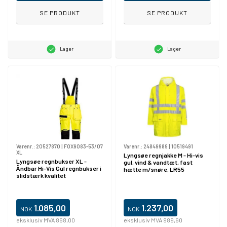
SE PRODUKT
SE PRODUKT
Lager
Lager
Varenr.:
20527870
|
FOX9083-53/07
Varenr.:
24849689
|
10519491
XL
Lyngsøe regnjakke M - Hi-vis
Lyngsøe regnbukser XL -
gul, vind & vandtæt, fast
Åndbar Hi-Vis Gul regnbukser i
hætte m/snøre, LR55
slidstærk kvalitet
1.085,00
1.237,00
NOK
NOK
eksklusiv MVA 868,00
eksklusiv MVA 989,60