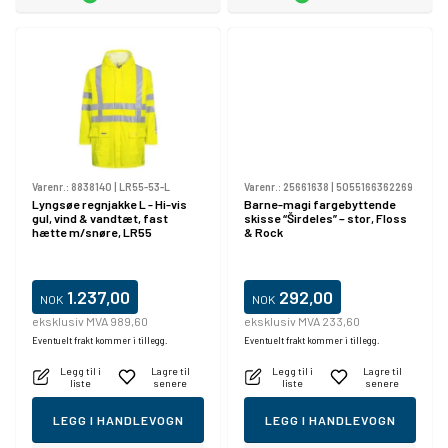
Varenr.:
8838140
|
LR55-53-L
Varenr.:
25661638
|
5055166362269
Lyngsøe regnjakke L - Hi-vis
Barne-magi fargebyttende
gul, vind & vandtæt, fast
skisse “Širdeles” – stor, Floss
hætte m/snøre, LR55
& Rock
1.237,00
292,00
NOK
NOK
eksklusiv MVA 989,60
eksklusiv MVA 233,60
Eventuelt frakt kommer i tillegg.
Eventuelt frakt kommer i tillegg.
Legg til i
Lagre til
Legg til i
Lagre til
liste
senere
liste
senere
LEGG I HANDLEVOGN
LEGG I HANDLEVOGN