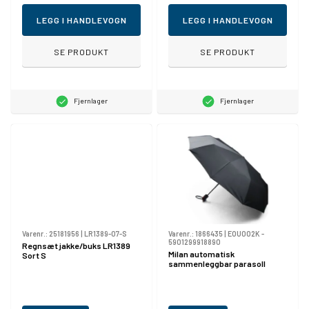
LEGG I HANDLEVOGN
LEGG I HANDLEVOGN
SE PRODUKT
SE PRODUKT
Fjernlager
Fjernlager
Varenr.:
25181956
|
LR1389-07-S
Varenr.:
1866435
|
EOU002K -
5901299918890
Regnsæt jakke/buks LR1389
Milan automatisk
Sort S
sammenleggbar parasoll