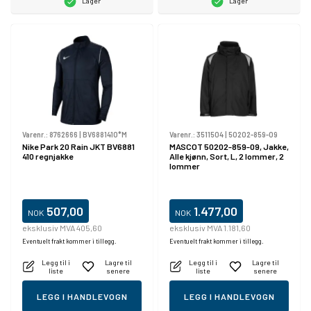
Lager
Lager
Varenr.:
8762666
|
BV6881410*M
Varenr.:
3511504
|
50202-859-09
Nike Park 20 Rain JKT BV6881
MASCOT 50202-859-09, Jakke,
410 regnjakke
Alle kjønn, Sort, L, 2 lommer, 2
lommer
507,00
1.477,00
NOK
NOK
eksklusiv MVA 405,60
eksklusiv MVA 1.181,60
Eventuelt frakt kommer i tillegg.
Eventuelt frakt kommer i tillegg.
Legg til i
Lagre til
Legg til i
Lagre til
liste
senere
liste
senere
LEGG I HANDLEVOGN
LEGG I HANDLEVOGN