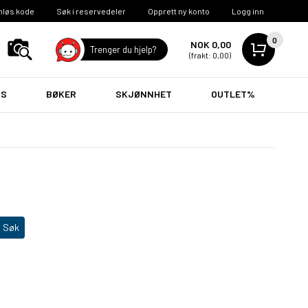
nløs kode
Søk i reservedeler
Opprett ny konto
Logg inn
0
NOK 0,00
Trenger du hjelp?
(frakt: 0,00)
VS
BØKER
SKJØNNHET
OUTLET%
Søk