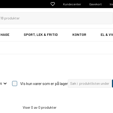
Kundecenter
Gavekort
In
 HAGE
SPORT, LEK & FRITID
KONTOR
EL & V
Vis kun varer som er på lager
et
Viser
0
av 0 produkter