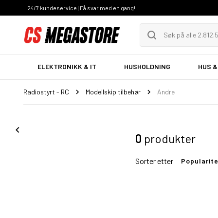
24/7 kundeservice | Få svar med en gang!
ELEKTRONIKK & IT
HUSHOLDNING
HUS &
Radiostyrt - RC
Modellskip tilbehør
Andre
0
produkter
Sorter etter
Popularit