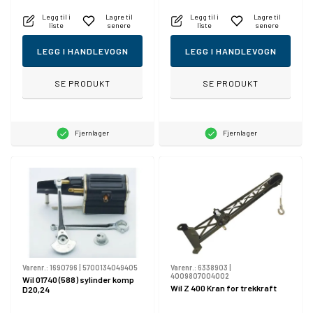
Legg til i
Lagre til
Legg til i
Lagre til
liste
senere
liste
senere
LEGG I HANDLEVOGN
LEGG I HANDLEVOGN
SE PRODUKT
SE PRODUKT
Fjernlager
Fjernlager
Varenr.:
1690796
|
5700134049405
Varenr.:
6338903
|
4009807004002
Wil 01740 (588) sylinder komp
Wil Z 400 Kran for trekkraft
D20,24