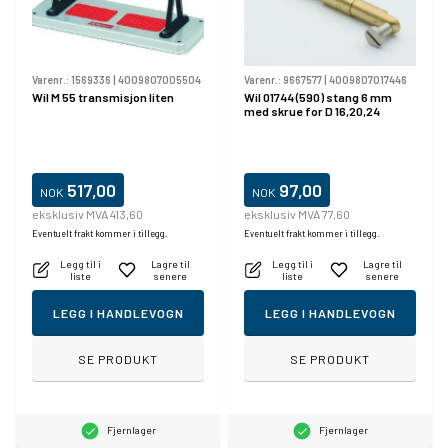
Varenr.:
1569336
|
4009807005504
Varenr.:
9667577
|
4009807017446
Wil M 55 transmisjon liten
Wil 01744 (590) stang 6 mm
med skrue for D 16,20,24
517,00
97,00
NOK
NOK
eksklusiv MVA 413,60
eksklusiv MVA 77,60
Eventuelt frakt kommer i tillegg.
Eventuelt frakt kommer i tillegg.
Legg til i
Lagre til
Legg til i
Lagre til
liste
senere
liste
senere
LEGG I HANDLEVOGN
LEGG I HANDLEVOGN
SE PRODUKT
SE PRODUKT
Fjernlager
Fjernlager