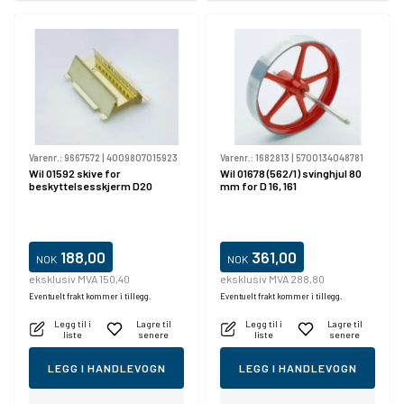
Varenr.:
9667572
|
4009807015923
Varenr.:
1682813
|
5700134048781
Wil 01592 skive for
Wil 01678 (562/1) svinghjul 80
beskyttelsesskjerm D20
mm for D 16, 161
188,00
361,00
NOK
NOK
eksklusiv MVA 150,40
eksklusiv MVA 288,80
Eventuelt frakt kommer i tillegg.
Eventuelt frakt kommer i tillegg.
Legg til i
Lagre til
Legg til i
Lagre til
liste
senere
liste
senere
LEGG I HANDLEVOGN
LEGG I HANDLEVOGN