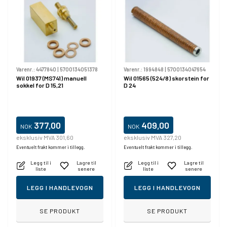
Varenr.:
4477840
|
5700134051378
Varenr.:
1994848
|
5700134047654
Wil 01937 (MS741) manuell
Wil 01565 (524/8) skorstein for
sokkel for D 15,21
D 24
377,00
409,00
NOK
NOK
eksklusiv MVA 301,60
eksklusiv MVA 327,20
Eventuelt frakt kommer i tillegg.
Eventuelt frakt kommer i tillegg.
Legg til i
Lagre til
Legg til i
Lagre til
liste
senere
liste
senere
LEGG I HANDLEVOGN
LEGG I HANDLEVOGN
SE PRODUKT
SE PRODUKT