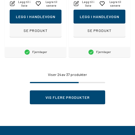
Legg til i
Lagre til
Legg til i
Lagre til
liste
senere
liste
senere
LEGG I HANDLEVOGN
LEGG I HANDLEVOGN
SE PRODUKT
SE PRODUKT
Fjernlager
Fjernlager
Viser
24
av 37 produkter
VIS FLERE PRODUKTER