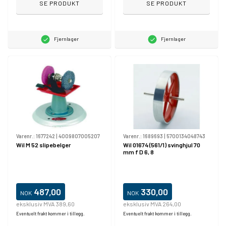
SE PRODUKT
SE PRODUKT
Fjernlager
Fjernlager
Varenr.:
1677242
|
4009807005207
Varenr.:
1689693
|
5700134048743
Wil M 52 slipebelger
Wil 01674 (561/1) svinghjul 70
mm f D 6, 8
487,00
330,00
NOK
NOK
eksklusiv MVA 389,60
eksklusiv MVA 264,00
Eventuelt frakt kommer i tillegg.
Eventuelt frakt kommer i tillegg.