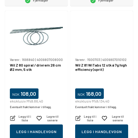
Fjernlager
Fjernlager
Varenr.:
1696840
|
4009807008000
Varenr.:
1500703
|
4009807010102
Wil Z 80 spiral / drivrem 26 cm
Wil Z 81 WiTabs 12 stk á 7g high
Ø2 mm, 5 stk
efficiency (sprit)
108,00
168,00
NOK
NOK
eksklusiv MVA 86,40
eksklusiv MVA 134,40
Eventuelt frakt kommer i tillegg.
Eventuelt frakt kommer i tillegg.
Legg til i
Lagre til
Legg til i
Lagre til
liste
senere
liste
senere
LEGG I HANDLEVOGN
LEGG I HANDLEVOGN