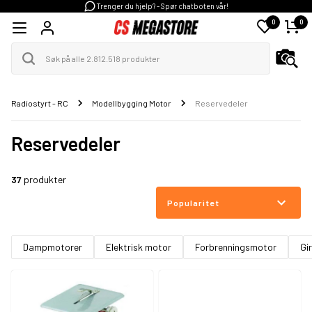
Trenger du hjelp? - Spør chatboten vår!
0
0
Radiostyrt - RC
Modellbygging Motor
Reservedeler
Reservedeler
37
produkter
Popularitet
Dampmotorer
Elektrisk motor
Forbrenningsmotor
Gi