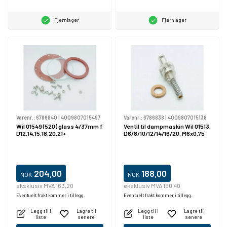
Fjernlager
Fjernlager
Varenr.:
6786840
|
4009807015497
Varenr.:
6786838
|
4009807015138
Wil 01549 (520) glass 4/37mm f
Ventil til dampmaskin Wil 01513,
D12,14,15,18,20,21+
D6/8/10/12/14/16/20, M6x0,75
204,00
188,00
NOK
NOK
eksklusiv MVA 163,20
eksklusiv MVA 150,40
Eventuelt frakt kommer i tillegg.
Eventuelt frakt kommer i tillegg.
Legg til i
Lagre til
Legg til i
Lagre til
liste
senere
liste
senere