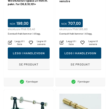
Wil 01540 (517) glass 27 mm m.
venstre
pakn. for D6,8,10,101+
198,00
707,00
NOK
NOK
eksklusiv MVA 158,40
eksklusiv MVA 565,60
Eventuelt frakt kommer i tillegg.
Eventuelt frakt kommer i tillegg.
Legg til i
Lagre til
Legg til i
Lagre til
liste
senere
liste
senere
LEGG I HANDLEVOGN
LEGG I HANDLEVOGN
SE PRODUKT
SE PRODUKT
Fjernlager
Fjernlager