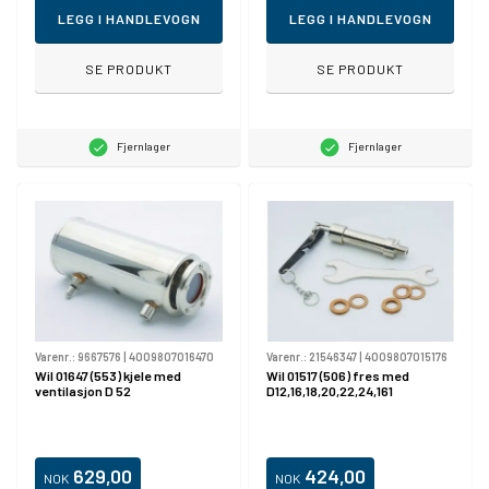
LEGG I HANDLEVOGN
LEGG I HANDLEVOGN
SE PRODUKT
SE PRODUKT
Fjernlager
Fjernlager
Varenr.:
9667576
|
4009807016470
Varenr.:
21546347
|
4009807015176
Wil 01647 (553) kjele med
Wil 01517 (506) fres med
ventilasjon D 52
D12,16,18,20,22,24,161
629,00
424,00
NOK
NOK