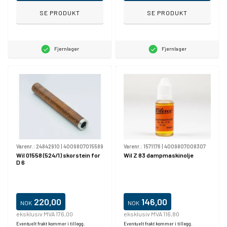
SE PRODUKT
SE PRODUKT
Fjernlager
Fjernlager
Varenr.:
24842910
|
4009807015589
Varenr.:
1571176
|
4009807008307
Wil 01558 (524/1) skorstein for
Wil Z 83 dampmaskinolje
D 6
220,00
146,00
NOK
NOK
eksklusiv MVA 176,00
eksklusiv MVA 116,80
Eventuelt frakt kommer i tillegg.
Eventuelt frakt kommer i tillegg.