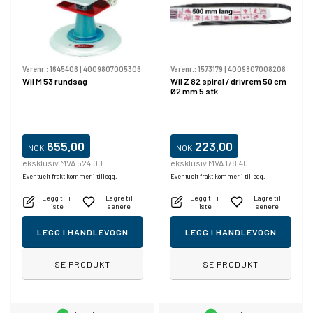
Varenr.:
1645406
|
4009807005306
Varenr.:
1573179
|
4009807008208
Wil M 53 rundsag
Wil Z 82 spiral / drivrem 50 cm
Ø2 mm 5 stk
655,00
223,00
NOK
NOK
eksklusiv MVA 524,00
eksklusiv MVA 178,40
Eventuelt frakt kommer i tillegg.
Eventuelt frakt kommer i tillegg.
Legg til i
Lagre til
Legg til i
Lagre til
liste
senere
liste
senere
LEGG I HANDLEVOGN
LEGG I HANDLEVOGN
SE PRODUKT
SE PRODUKT