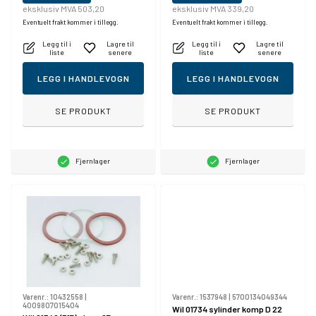
eksklusiv MVA 503,20
eksklusiv MVA 339,20
Eventuelt frakt kommer i tillegg.
Eventuelt frakt kommer i tillegg.
Legg til i
Lagre til
Legg til i
Lagre til
liste
senere
liste
senere
LEGG I HANDLEVOGN
LEGG I HANDLEVOGN
SE PRODUKT
SE PRODUKT
Fjernlager
Fjernlager
Varenr.:
10432558
|
Varenr.:
1537948
|
5700134049344
4009807015404
Wil 01734 sylinder komp D 22