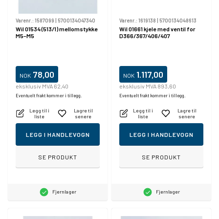
Varenr.:
1587099
|
5700134047340
Varenr.:
1619138
|
5700134048613
Wil 01534 (513/1) mellomstykke
Wil 01661 kjele med ventil for
M5–M5
D366/367/406/407
78,00
1.117,00
NOK
NOK
eksklusiv MVA 62,40
eksklusiv MVA 893,60
Eventuelt frakt kommer i tillegg.
Eventuelt frakt kommer i tillegg.
Legg til i
Lagre til
Legg til i
Lagre til
liste
senere
liste
senere
LEGG I HANDLEVOGN
LEGG I HANDLEVOGN
SE PRODUKT
SE PRODUKT
Fjernlager
Fjernlager