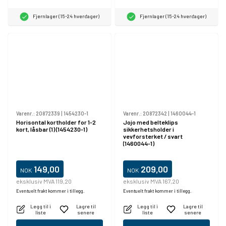
Fjernlager (15-24 hverdager)
Fjernlager (15-24 hverdager)
Varenr.:
20872339
|
1454230-1
Varenr.:
20872342
|
1460044-1
Horisontal kortholder for 1-2
Jojo med belteklips
kort, låsbar (1) (1454230-1)
sikkerhetsholder i
vevforsterket / svart
(1460044-1)
149,00
209,00
NOK
NOK
eksklusiv MVA 119,20
eksklusiv MVA 167,20
Eventuelt frakt kommer i tillegg.
Eventuelt frakt kommer i tillegg.
Legg til i
Lagre til
Legg til i
Lagre til
liste
senere
liste
senere