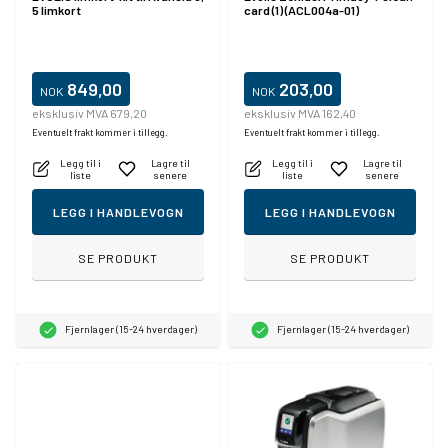
5 limkort
card (1) (ACL004a-01)
849,00
203,00
NOK
NOK
eksklusiv MVA 679,20
eksklusiv MVA 162,40
Eventuelt frakt kommer i tillegg.
Eventuelt frakt kommer i tillegg.
Legg til i
Lagre til
Legg til i
Lagre til
liste
senere
liste
senere
LEGG I HANDLEVOGN
LEGG I HANDLEVOGN
SE PRODUKT
SE PRODUKT
Fjernlager (15-24 hverdager)
Fjernlager (15-24 hverdager)