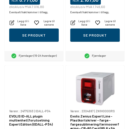
NOK
NOK
eksklusiv MVA 7.016,80
eksklusiv MVA 1.749,60
Eventuelt frakt kommer i tillegg.
Eventuelt frakt kommer i tillegg.
Legg til i
Lagre til
Legg til i
Lagre til
liste
senere
liste
senere
SE PRODUKT
SE PRODUKT
Fjernlager (15-24 hverdager)
Fjernlager
Varenr.:
24775393
|
IDALL-P34
Varenr.:
2304887
|
ZN1H0000RS
EVOLIS ID-ALL plugin
Evolis Zenius Expert Line -
multienhet (forutsetning
Plastkortskriver - farge -
Expert Edition) (IDALL-P34)
fargesublimering/termooverf
øring - CR-80 Card (85.6 x 54