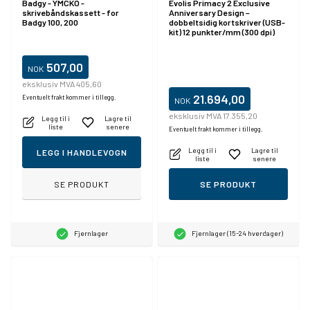
Badgy - YMCKO -
Evolis Primacy 2 Exclusive
skrivebåndskassett - for
Anniversary Design –
Badgy 100, 200
dobbeltsidig kortskriver (USB-
kit) 12 punkter/mm (300 dpi)
Disp., USB, Ethernet
507,00
NOK
eksklusiv MVA 405,60
21.694,00
Eventuelt frakt kommer i tillegg.
NOK
eksklusiv MVA 17.355,20
Legg til i
Lagre til
liste
senere
Eventuelt frakt kommer i tillegg.
Legg til i
Lagre til
LEGG I HANDLEVOGN
liste
senere
SE PRODUKT
SE PRODUKT
Fjernlager
Fjernlager (15-24 hverdager)