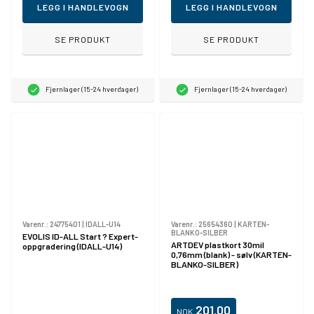
LEGG I HANDLEVOGN
LEGG I HANDLEVOGN
SE PRODUKT
SE PRODUKT
Fjernlager (15-24 hverdager)
Fjernlager (15-24 hverdager)
Varenr.:
24775401
|
IDALL-U14
Varenr.:
25654360
|
KARTEN-
BLANKO-SILBER
EVOLIS ID-ALL Start ? Expert-
ARTDEV plastkort 30mil
oppgradering (IDALL-U14)
0,76mm (blank) - sølv (KARTEN-
BLANKO-SILBER)
201,00
NOK