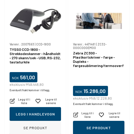
Varenr.:
2007593
|
CCD-1800
Varenr.:
4471481
|
ZC32-
000C000EM00
TYSSO CCD-1800 -
Zebra ZC300 -
Strekkodeskanner - håndholdt
Plastkortskriver - farge -
- 270 skann/sek - USB, RS-232,
Dupleks -
tastaturkile
fargesublimering/termooverf
øring - CR-80 Card (85.6 x 54
mm) - 300 dpi - inntil 900
561,00
NOK
kort/time (mono) / inntil 200
kort/time (farge) - kapasitet:
eksklusiv MVA 448,80
100 kort - USB 2.0, LAN
15.286,00
Eventuelt frakt kommer i tillegg.
NOK
eksklusiv MVA 12.228,80
Legg til i
Lagre til
liste
senere
Eventuelt frakt kommer i tillegg.
Legg til i
Lagre til
LEGG I HANDLEVOGN
liste
senere
SE PRODUKT
SE PRODUKT