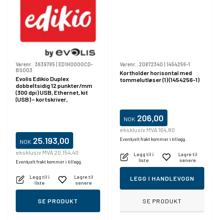
Varenr.:
3639785
|
ED1H0000CD-
Varenr.:
20872340
|
1454256-1
BS003
Kortholder horisontal med
Evolis Edikio Duplex
tommelutløser (1) (1454256-1)
dobbeltsidig 12 punkter/mm
(300 dpi) USB, Ethernet, kit
(USB) – kortskriver,
dobbeltsidig,
termotransfer/fargesublimer
206,00
NOK
ing, oppløsning 12 punkter/mm
(300 dpi), hastighet (maks.)
eksklusiv MVA 164,80
600 kort/time
25.193,00
Eventuelt frakt kommer i tillegg.
NOK
eksklusiv MVA 20.154,40
Legg til i
Lagre til
liste
senere
Eventuelt frakt kommer i tillegg.
Legg til i
Lagre til
LEGG I HANDLEVOGN
liste
senere
SE PRODUKT
SE PRODUKT