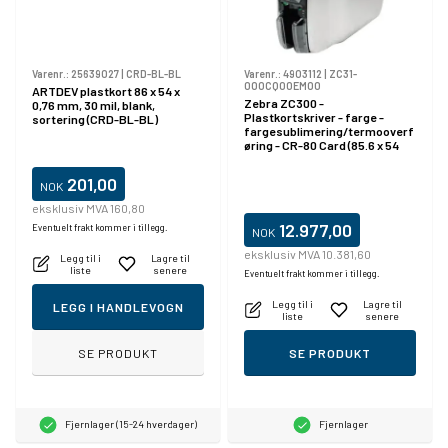
Varenr.:
25639027
|
CRD-BL-BL
Varenr.:
4903112
|
ZC31-
000CQ00EM00
ARTDEV plastkort 86 x 54 x
Zebra ZC300 -
0,76 mm, 30 mil, blank,
Plastkortskriver - farge -
sortering (CRD-BL-BL)
fargesublimering/termooverf
øring - CR-80 Card (85.6 x 54
mm) - 300 dpi - inntil 900
kort/time (mono) / inntil 200
201,00
NOK
kort/time (farge) - kapasitet:
100 kort - USB 2.0, LAN
eksklusiv MVA 160,80
12.977,00
Eventuelt frakt kommer i tillegg.
NOK
eksklusiv MVA 10.381,60
Legg til i
Lagre til
liste
senere
Eventuelt frakt kommer i tillegg.
Legg til i
Lagre til
LEGG I HANDLEVOGN
liste
senere
SE PRODUKT
SE PRODUKT
Fjernlager (15-24 hverdager)
Fjernlager