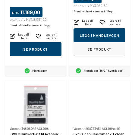
eksklusiv MVA 160,80
11.189,00
Eventuelt frakt kommer i tillegg.
NOK
eksklusiv MVA 8.951,20
Legg til i
Lagre til
liste
senere
Eventuelt frakt kommer i tillegg.
Legg til i
Lagre til
LEGG I HANDLEVOGN
liste
senere
SE PRODUKT
SE PRODUKT
Fjernlager
Fjernlager (15-24 hverdager)
Varenr.:
3460604
|
ACL006
Varenr.:
20872345
|
ACL004a-01
EVOLIS limkort-kit til Avansia 5,
Evolis Zenius/Primacy T clean