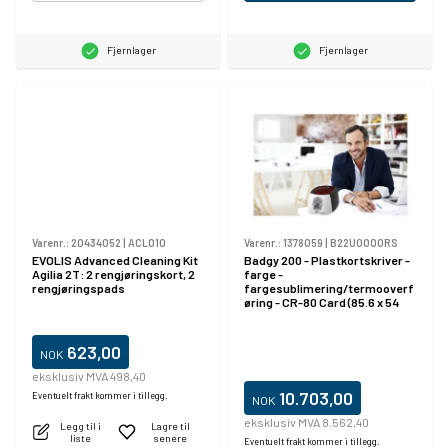
Fjernlager
Fjernlager
Varenr.:
20434052
|
ACL010
Varenr.:
1378059
|
B22U0000RS
EVOLIS Advanced Cleaning Kit
Badgy 200 - Plastkortskriver -
Agilia 2T: 2 rengjøringskort, 2
farge -
rengjøringspads
fargesublimering/termooverf
øring - CR-80 Card (85.6 x 54
mm) - inntil 325 kort/time
(mono) / inntil 95 kort/time
(farge) - kapasitet: 40 kort -
623,00
NOK
USB 2.0
eksklusiv MVA 498,40
10.703,00
Eventuelt frakt kommer i tillegg.
NOK
eksklusiv MVA 8.562,40
Legg til i
Lagre til
liste
senere
Eventuelt frakt kommer i tillegg.