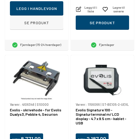
Legg til i
Lagre til
LEGG I HANDLEVOGN
liste
senere
SE PRODUKT
SE PRODUKT
Fjernlager (15-24 hverdager)
Fjernlager
Varenr.:
4106346
|
S10000
Varenr.:
1156066
|
ST-BE105-2-UEVL
Evolis - skrivehode - for Evolis
Evolis Signature 100 -
Dualys3, Pebble 4, Securion
Signaturterminal m/ LCD
display - 4.7 x 9.5 cm - kablet -
USB
8.771,00
2.187,00