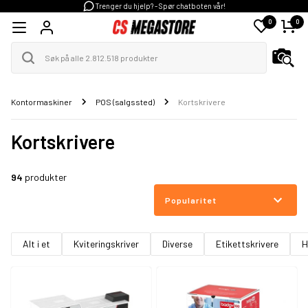
Trenger du hjelp? - Spør chatboten vår!
0
0
Kontormaskiner
POS (salgssted)
Kortskrivere
Kortskrivere
94
produkter
Popularitet
Alt i et
Kviteringskriver
Diverse
Etikettskrivere
H