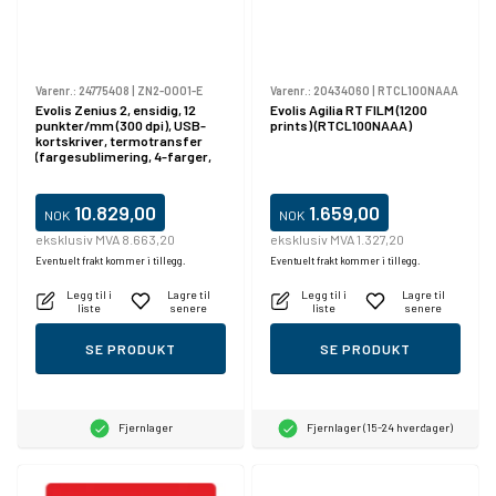
Varenr.:
24775408
|
ZN2-0001-E
Varenr.:
20434060
|
RTCL100NAAA
Evolis Zenius 2, ensidig, 12
Evolis Agilia RT FILM (1200
punkter/mm (300 dpi), USB-
prints) (RTCL100NAAA)
kortskriver, termotransfer
(fargesublimering, 4-farger,
monokrom), oppløsning: 12
punkter/mm (300 dpi),
hastighet (maks): 700
10.829,00
1.659,00
NOK
NOK
kort/time, USB 2.0, inkl.
strømforsyning, strømkabel
eksklusiv MVA 8.663,20
eksklusiv MVA 1.327,20
Eventuelt frakt kommer i tillegg.
Eventuelt frakt kommer i tillegg.
Legg til i
Lagre til
Legg til i
Lagre til
liste
senere
liste
senere
SE PRODUKT
SE PRODUKT
Fjernlager
Fjernlager (15-24 hverdager)