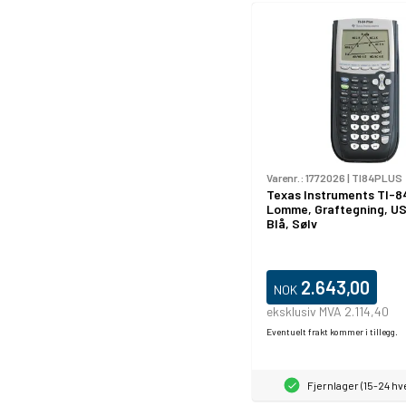
Varenr.:
1772026
|
TI84PLUS
Texas Instruments TI-84
Lomme, Graftegning, US
Blå, Sølv
2.643,00
NOK
eksklusiv MVA 2.114,40
Eventuelt frakt kommer i tillegg.
Fjernlager (15-24 h