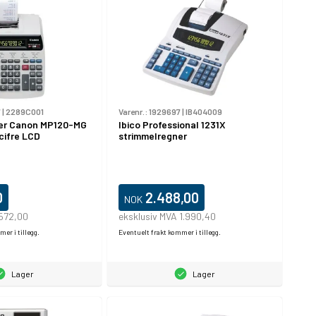
7
|
2289C001
Varenr.:
1929697
|
IB404009
er Canon MP120-MG
Ibico Professional 1231X
cifre LCD
strimmelregner
0
2.488,00
NOK
 572,00
eksklusiv MVA 1.990,40
er i tillegg.
Eventuelt frakt kommer i tillegg.
Lager
Lager