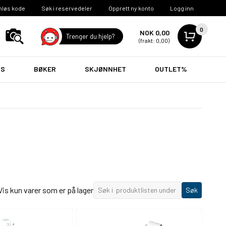
nløs kode
Søk i reservedeler
Opprett ny konto
Logg inn
0
NOK 0,00
Trenger du hjelp?
(frakt: 0,00)
VS
BØKER
SKJØNNHET
OUTLET%
Vis kun varer som er på lager
Søk