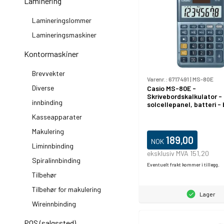
Laminering
Lamineringslommer
Lamineringsmaskiner
Kontormaskiner
Brevvekter
Varenr.:
6717491
|
MS-80E
Diverse
Casio MS-80E -
Skrivebordskalkulator - 8
innbinding
solcellepanel, batteri - 
Kasseapparater
Makulering
189,00
NOK
Liminnbinding
eksklusiv MVA 151,20
Spiralinnbinding
Eventuelt frakt kommer i tillegg.
Tilbehør
Tilbehør for makulering
Lager
Wireinnbinding
POS (salgssted)