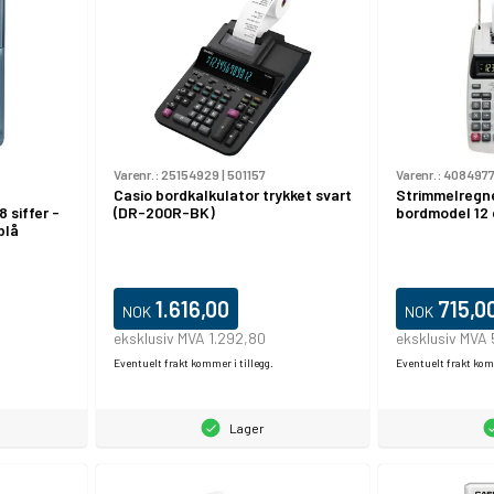
Varenr.:
25154929
|
501157
Varenr.:
408497
Casio bordkalkulator trykket svart
Strimmelregn
 siffer -
(DR-200R-BK)
bordmodel 12 
blå
1.616,00
715,0
NOK
NOK
eksklusiv MVA 1.292,80
eksklusiv MVA
Eventuelt frakt kommer i tillegg.
Eventuelt frakt komm
Lager