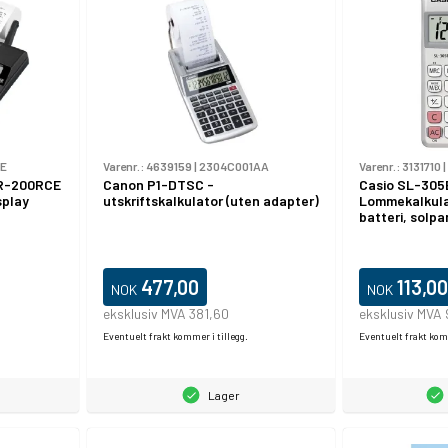
E
Varenr.:
4639159
|
2304C001AA
Varenr.:
3131710
|
HR-200RCE
Canon P1-DTSC -
Casio SL-305
splay
utskriftskalkulator (uten adapter)
Lommekalkulat
batteri, solpa
477,00
113,00
NOK
NOK
eksklusiv MVA 381,60
eksklusiv MVA
Eventuelt frakt kommer i tillegg.
Eventuelt frakt komm
Lager