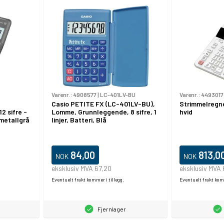
Varenr.:
4908577
|
LC-401LV-BU
Varenr.:
4493017
Casio PETITE FX (LC-401LV-BU),
Strimmelregn
2 sifre -
Lomme, Grunnleggende, 8 sifre, 1
hvid
 metallgrå
linjer, Batteri, Blå
84,00
813,0
NOK
NOK
eksklusiv MVA 67,20
eksklusiv MVA
Eventuelt frakt kommer i tillegg.
Eventuelt frakt komm
Fjernlager