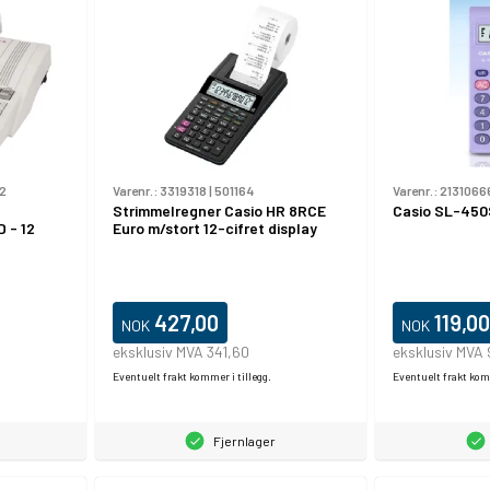
2
Varenr.:
3319318
|
501164
Varenr.:
2131066
Strimmelregner Casio HR 8RCE
Casio SL-450
D - 12
Euro m/stort 12-cifret display
427,00
119,00
NOK
NOK
eksklusiv MVA 341,60
eksklusiv MVA
Eventuelt frakt kommer i tillegg.
Eventuelt frakt komm
Fjernlager