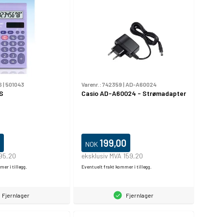
6
|
501043
Varenr.:
742359
|
AD-A60024
S
Casio AD-A60024 - Strømadapter
199,00
NOK
 95,20
eksklusiv MVA 159,20
er i tillegg.
Eventuelt frakt kommer i tillegg.
Fjernlager
Fjernlager