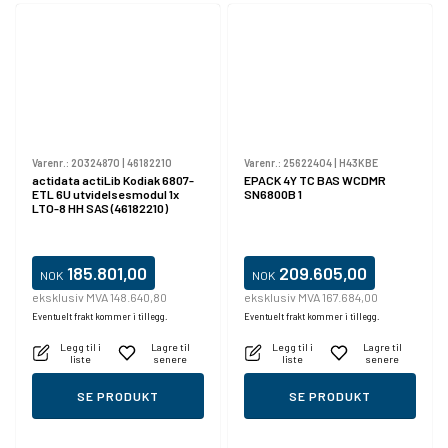
Varenr.:
20324870
|
46182210
Varenr.:
25622404
|
H43KBE
actidata actiLib Kodiak 6807-
EPACK 4Y TC BAS WCDMR
ETL 6U utvidelsesmodul 1x
SN6800B 1
LTO-8 HH SAS (46182210)
185.801,00
209.605,00
NOK
NOK
eksklusiv MVA 148.640,80
eksklusiv MVA 167.684,00
Eventuelt frakt kommer i tillegg.
Eventuelt frakt kommer i tillegg.
Legg til i
Lagre til
Legg til i
Lagre til
liste
senere
liste
senere
SE PRODUKT
SE PRODUKT