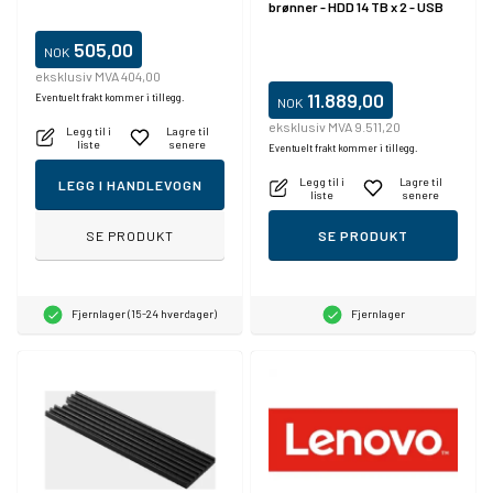
brønner - HDD 14 TB x 2 - USB
3.1 Gen 1 (ekstern)
505,00
NOK
eksklusiv MVA 404,00
11.889,00
Eventuelt frakt kommer i tillegg.
NOK
eksklusiv MVA 9.511,20
Legg til i
Lagre til
liste
senere
Eventuelt frakt kommer i tillegg.
Legg til i
Lagre til
LEGG I HANDLEVOGN
liste
senere
SE PRODUKT
SE PRODUKT
Fjernlager (15-24 hverdager)
Fjernlager