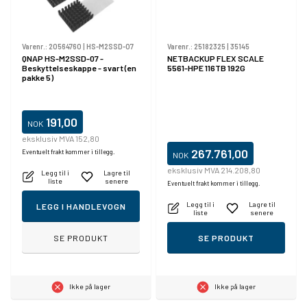
Varenr.:
20564760
|
HS-M2SSD-07
Varenr.:
25182325
|
35145
QNAP HS-M2SSD-07 -
NETBACKUP FLEX SCALE
Beskyttelseskappe - svart (en
5561-HPE 116TB 192G
pakke 5)
191,00
NOK
eksklusiv MVA 152,80
267.761,00
Eventuelt frakt kommer i tillegg.
NOK
eksklusiv MVA 214.208,80
Legg til i
Lagre til
liste
senere
Eventuelt frakt kommer i tillegg.
Legg til i
Lagre til
LEGG I HANDLEVOGN
liste
senere
SE PRODUKT
SE PRODUKT
Ikke på lager
Ikke på lager