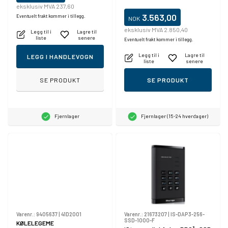
eksklusiv MVA 237,60
3.563,00
Eventuelt frakt kommer i tillegg.
NOK
eksklusiv MVA 2.850,40
Legg til i
Lagre til
liste
senere
Eventuelt frakt kommer i tillegg.
Legg til i
Lagre til
LEGG I HANDLEVOGN
liste
senere
SE PRODUKT
SE PRODUKT
Fjernlager
Fjernlager (15-24 hverdager)
Varenr.:
9405637
|
41D2001
Varenr.:
21673207
|
IS-DAP3-256-
SSD-1000-F
KØLELEGEME