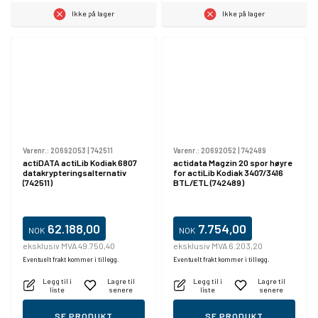
Ikke på lager
Ikke på lager
Varenr.:
20692053
|
742511
Varenr.:
20692052
|
742489
actiDATA actiLib Kodiak 6807
actidata Magzin 20 spor høyre
datakrypteringsalternativ
for actiLib Kodiak 3407/3416
(742511)
BTL/ETL (742489)
62.188,00
7.754,00
NOK
NOK
eksklusiv MVA 49.750,40
eksklusiv MVA 6.203,20
Eventuelt frakt kommer i tillegg.
Eventuelt frakt kommer i tillegg.
Legg til i
Lagre til
Legg til i
Lagre til
liste
senere
liste
senere
SE PRODUKT
SE PRODUKT