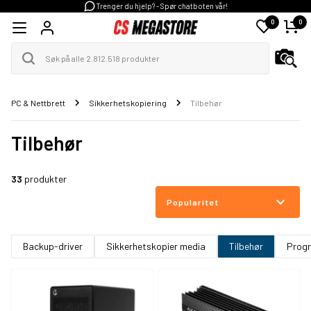
Trenger du hjelp? - Spør chatboten vår!
0
0
PC & Nettbrett
Sikkerhetskopiering
Tilbehør
Tilbehør
33
produkter
Popularitet
Backup-driver
Sikkerhetskopier media
Tilbehør
Prog