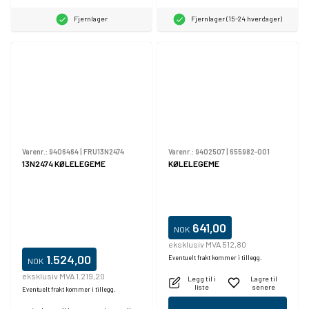
Fjernlager
Fjernlager (15-24 hverdager)
Varenr.:
9406464
|
FRU13N2474
Varenr.:
9402507
|
655982-001
13N2474 KØLELEGEME
KØLELEGEME
641,00
NOK
eksklusiv MVA 512,80
1.524,00
Eventuelt frakt kommer i tillegg.
NOK
eksklusiv MVA 1.219,20
Legg til i
Lagre til
liste
senere
Eventuelt frakt kommer i tillegg.