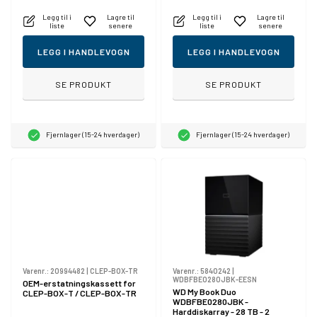
Legg til i
Lagre til
Legg til i
Lagre til
liste
senere
liste
senere
LEGG I HANDLEVOGN
LEGG I HANDLEVOGN
SE PRODUKT
SE PRODUKT
Fjernlager (15-24 hverdager)
Fjernlager (15-24 hverdager)
Varenr.:
20994482
|
CLEP-BOX-TR
Varenr.:
5840242
|
WDBFBE0280JBK-EESN
OEM-erstatningskassett for
WD My Book Duo
CLEP-BOX-T / CLEP-BOX-TR
WDBFBE0280JBK -
Harddiskarray - 28 TB - 2