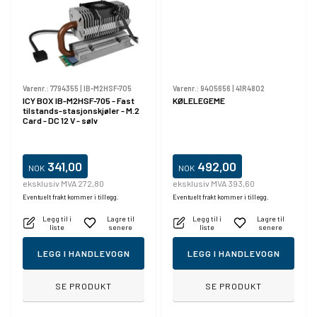
Varenr.:
7794355
|
IB-M2HSF-705
Varenr.:
9405656
|
41R4802
ICY BOX IB-M2HSF-705 - Fast
KØLELEGEME
tilstands-stasjonskjøler - M.2
Card - DC 12 V - sølv
341,00
492,00
NOK
NOK
eksklusiv MVA 272,80
eksklusiv MVA 393,60
Eventuelt frakt kommer i tillegg.
Eventuelt frakt kommer i tillegg.
Legg til i
Lagre til
Legg til i
Lagre til
liste
senere
liste
senere
LEGG I HANDLEVOGN
LEGG I HANDLEVOGN
SE PRODUKT
SE PRODUKT