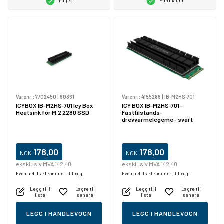
Lager
Fjernlager
Varenr.:
7702450
|
60361
Varenr.:
4155286
|
IB-M2HS-701
ICYBOX IB-M2HS-701 Icy Box
ICY BOX IB-M2HS-701 -
Heatsink for M.2 2280 SSD
Fasttilstands-
drevvarmelegeme - svart
178,00
178,00
NOK
NOK
eksklusiv MVA 142,40
eksklusiv MVA 142,40
Eventuelt frakt kommer i tillegg.
Eventuelt frakt kommer i tillegg.
Legg til i
Lagre til
Legg til i
Lagre til
liste
senere
liste
senere
LEGG I HANDLEVOGN
LEGG I HANDLEVOGN