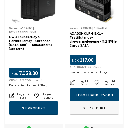
Varenr.:
4209453
|
Varenr.:
9716785
|
CLR-M2XL
OWCTB3SRKIT0GB
AXAGON CLR-M2XL -
OWC ThunderBay 4 -
Fasttilstands-
Harddiskarray - 4 brønner
drevvarmelegeme - M.2 NVMe
(SATA-600) - Thunderbolt 3
Card / SATA
(ekstern)
217,00
NOK
eksklusiv MVA 173,60
7.059,00
Eventuelt frakt kommer i tillegg.
NOK
eksklusiv MVA 5.647,20
Legg til i
Lagre til
liste
senere
Eventuelt frakt kommer i tillegg.
Legg til i
Lagre til
LEGG I HANDLEVOGN
liste
senere
SE PRODUKT
SE PRODUKT