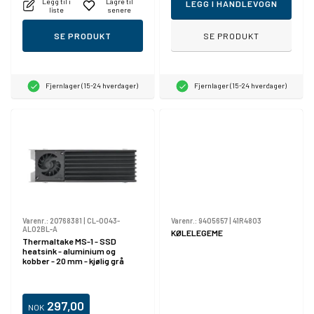
Legg til i
Lagre til
LEGG I HANDLEVOGN
liste
senere
SE PRODUKT
SE PRODUKT
Fjernlager (15-24 hverdager)
Fjernlager (15-24 hverdager)
Varenr.:
20768381
|
CL-O043-
Varenr.:
9405657
|
41R4803
AL02BL-A
KØLELEGEME
Thermaltake MS-1 - SSD
heatsink - aluminium og
kobber - 20 mm - kjølig grå
297,00
NOK