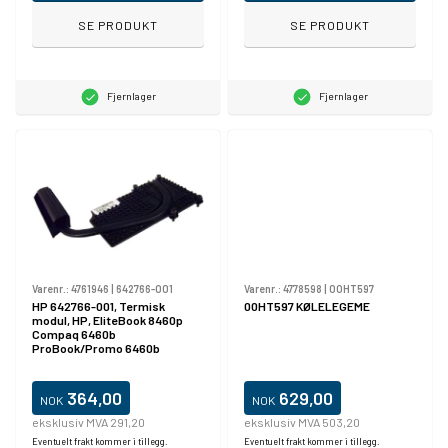
SE PRODUKT
SE PRODUKT
Fjernlager
Fjernlager
Varenr.:
4761946
|
642766-001
Varenr.:
4778598
|
00HT597
HP 642766-001, Termisk
00HT597 KØLELEGEME
modul, HP, EliteBook 8460p
Compaq 6460b
ProBook/Promo 6460b
364,00
629,00
NOK
NOK
eksklusiv MVA 291,20
eksklusiv MVA 503,20
Eventuelt frakt kommer i tillegg.
Eventuelt frakt kommer i tillegg.