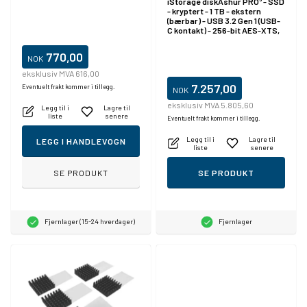
iStorage diskAshur PRO³ - SSD
- kryptert - 1 TB - ekstern
(bærbar) - USB 3.2 Gen 1 (USB-
C kontakt) - 256-bit AES-XTS,
FIPS 197 PUB, 256-bit AES-
CBC, 256-bit AES-ECB - FIPS
770,00
NOK
(Federal Information
Processing Standards) - TAA-
eksklusiv MVA 616,00
samsvar
7.257,00
Eventuelt frakt kommer i tillegg.
NOK
eksklusiv MVA 5.805,60
Legg til i
Lagre til
liste
senere
Eventuelt frakt kommer i tillegg.
Legg til i
Lagre til
LEGG I HANDLEVOGN
liste
senere
SE PRODUKT
SE PRODUKT
Fjernlager (15-24 hverdager)
Fjernlager