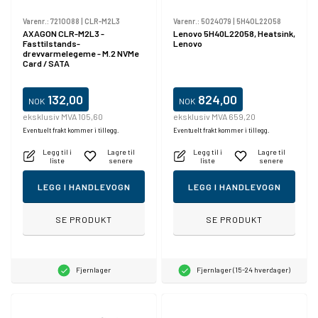
Varenr.:
7210088
|
CLR-M2L3
Varenr.:
5024079
|
5H40L22058
AXAGON CLR-M2L3 -
Lenovo 5H40L22058, Heatsink,
Fasttilstands-
Lenovo
drevvarmelegeme - M.2 NVMe
Card / SATA
132,00
824,00
NOK
NOK
eksklusiv MVA 105,60
eksklusiv MVA 659,20
Eventuelt frakt kommer i tillegg.
Eventuelt frakt kommer i tillegg.
Legg til i
Lagre til
Legg til i
Lagre til
liste
senere
liste
senere
LEGG I HANDLEVOGN
LEGG I HANDLEVOGN
SE PRODUKT
SE PRODUKT
Fjernlager
Fjernlager (15-24 hverdager)