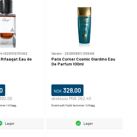
24
|
6291112131452
Varenr.:
25365881
|
309415
- Rifaaqat Eau de
Paris Corner Cosmic Giardino Eau
l
De Parfum 100ml
0
328,00
NOK
 392,00
eksklusiv MVA 262,40
er i tillegg.
Eventuelt frakt kommer i tillegg.
Lager
Lager