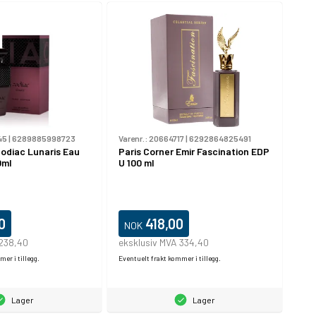
45
|
6289885998723
Varenr.:
20664717
|
6292864825491
Zodiac Lunaris Eau
Paris Corner Emir Fascination EDP
0ml
U 100 ml
0
418,00
NOK
 238,40
eksklusiv MVA 334,40
er i tillegg.
Eventuelt frakt kommer i tillegg.
Lager
Lager