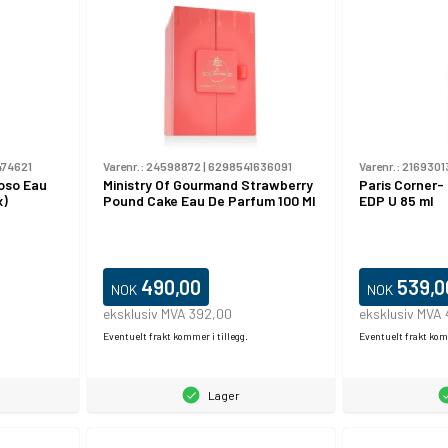
474621
Varenr.:
24598872
|
6298541636091
Varenr.:
2169301
oso Eau
Ministry Of Gourmand Strawberry
Paris Corner
x)
Pound Cake Eau De Parfum 100 Ml
EDP U 85 ml
490,00
539,0
NOK
NOK
eksklusiv MVA 392,00
eksklusiv MVA 
Eventuelt frakt kommer i tillegg.
Eventuelt frakt komm
Lager