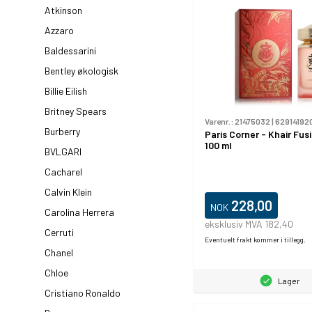
Atkinson
Azzaro
Baldessarini
Bentley økologisk
Billie Eilish
Britney Spears
Varenr.:
21475032
|
62914192
Burberry
Paris Corner - Khair Fus
100 ml
BVLGARI
Cacharel
Calvin Klein
228,00
NOK
Carolina Herrera
eksklusiv MVA 182,40
Cerruti
Eventuelt frakt kommer i tillegg.
Chanel
Chloe
Lager
Cristiano Ronaldo