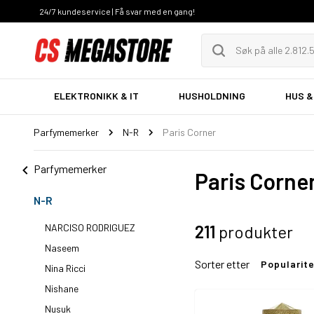
24/7 kundeservice | Få svar med en gang!
ELEKTRONIKK & IT
HUSHOLDNING
HUS &
Parfymemerker
N-R
Paris Corner
Parfymemerker
Paris Corne
N-R
NARCISO RODRIGUEZ
211
produkter
Naseem
Sorter etter
Popularit
Nina Ricci
Nishane
Nusuk