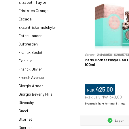
Elizabeth Taylor
Fristaten Orange
Escada
Eksentriske molekyler
Estee Lauder
Duftverden
Franck Boclet
Varenr.:
24148958
|
62985751
Paris Corner Minya Eau 
Ex nihilo
100ml
Franck Olivier
French Avenue
Giorgio Armani
425,00
NOK
Giorgio Beverly Hills
eksklusiv MVA 340,00
Givenchy
Eventuelt frakt kommer i tillegg.
Gucci
Storhet
Lager
Guerlain