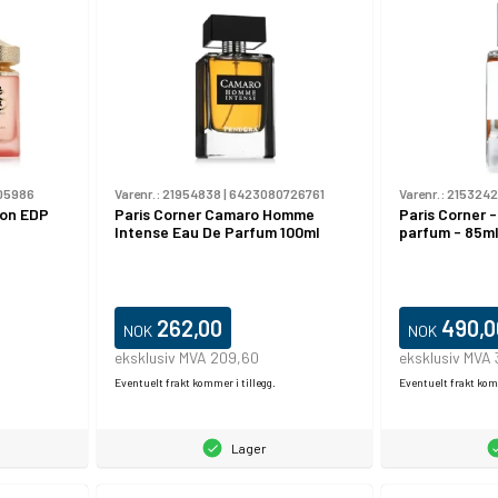
05986
Varenr.:
21954838
|
6423080726761
Varenr.:
215324
ion EDP
Paris Corner Camaro Homme
Paris Corner 
Intense Eau De Parfum 100ml
parfum - 85m
262,00
490,0
NOK
NOK
eksklusiv MVA 209,60
eksklusiv MVA
Eventuelt frakt kommer i tillegg.
Eventuelt frakt komm
Lager