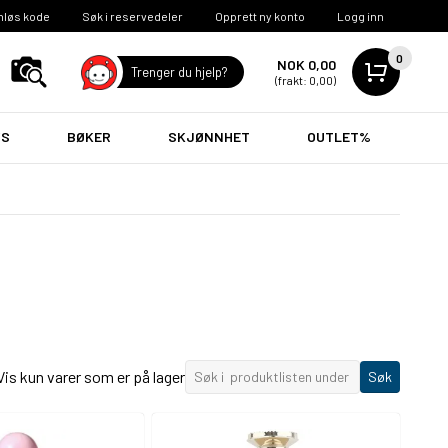
nløs kode
Søk i reservedeler
Opprett ny konto
Logg inn
0
NOK 0,00
Trenger du hjelp?
(frakt: 0,00)
VS
BØKER
SKJØNNHET
OUTLET%
Vis kun varer som er på lager
Søk