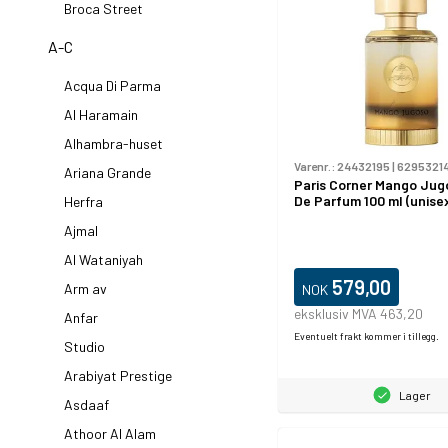
Broca Street
A-C
Acqua Di Parma
Al Haramain
Alhambra-huset
Varenr.:
24432195
|
6295321
Ariana Grande
Paris Corner Mango Jug
De Parfum 100 ml (unise
Herfra
Ajmal
Al Wataniyah
579,00
Arm av
NOK
eksklusiv MVA 463,20
Anfar
Eventuelt frakt kommer i tillegg.
Studio
Arabiyat Prestige
Lager
Asdaaf
Athoor Al Alam