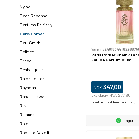
Nylaa
Paco Rabanne
Parfums De Marly
Paris Corner
Paul Smith
Varenr.:
24618344
|
6298875
Politiet
Paris Corner Khair Peac
Eau De Parfum 100ml
Prada
Penhaligon's
Ralph Lauren
347,00
NOK
Rayhaan
eksklusiv MVA 277,60
Rasasi Hawas
Eventuelt frakt kommer i tillegg.
Rev
Rihanna
Lager
Roja
Roberto Cavalli