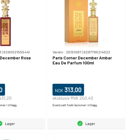
3
|
6290021555441
Varenr.:
25151087
|
6297785214522
- December Rose
Paris Corner December Ambar
Eau De Parfum 100ml
0
313,00
NOK
431,20
eksklusiv MVA 250,40
er i tillegg.
Eventuelt frakt kommer i tillegg.
Lager
Lager