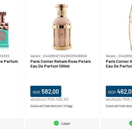
12332
Varenr.:
24428047
|
6430021526656
Varenr.:
244280
De Parfum
Paris Corner Reham Rose Petals
Paris Corner 
Eau De Parfum 100ml
Eau De Parfu
582,00
462,0
NOK
NOK
eksklusiv MVA 465,60
eksklusiv MVA
Eventuelt frakt kommer i tillegg.
Eventuelt frakt komm
Lager