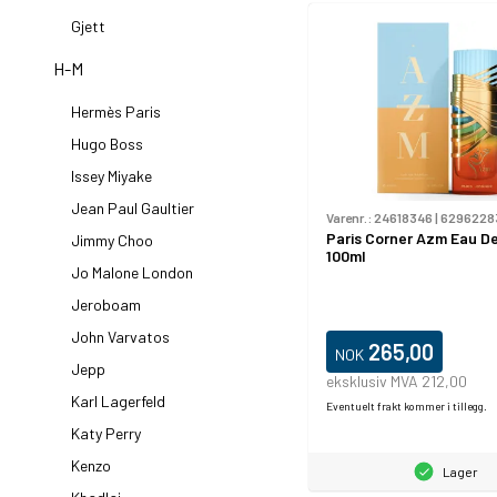
Gjett
H-M
Hermès Paris
Hugo Boss
Issey Miyake
Jean Paul Gaultier
Varenr.:
24618346
|
6296228
Paris Corner Azm Eau D
Jimmy Choo
100ml
Jo Malone London
Jeroboam
John Varvatos
265,00
NOK
Jepp
eksklusiv MVA 212,00
Karl Lagerfeld
Eventuelt frakt kommer i tillegg.
Katy Perry
Kenzo
Lager