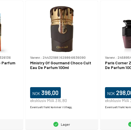
326136
Varenr.:
24432198
|
6298641636090
Varenr.:
245895
e Parfum
Ministry Of Gourmand Choco Cult
Paris Corner 
Eau De Parfum 100ml
De Parfum 10
396,00
298,0
NOK
NOK
eksklusiv MVA 316,80
eksklusiv MVA
Eventuelt frakt kommer i tillegg.
Eventuelt frakt komm
Lager