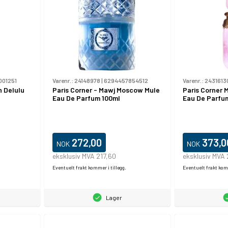
001251
Varenr.:
24148978
|
6294457854512
Varenr.:
2431613
h Delulu
Paris Corner - Mawj Moscow Mule
Paris Corner 
Eau De Parfum 100ml
Eau De Parfum
272,00
373,0
NOK
NOK
eksklusiv MVA 217,60
eksklusiv MVA
Eventuelt frakt kommer i tillegg.
Eventuelt frakt komm
Lager