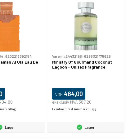
54
|
6202213392154
Varenr.:
24432196
|
6295321475628
Zaman Al Ula Eau De
Ministry Of Gourmand Coconut
Lagoon - Unisex Fragrance
0
484,00
NOK
 404,80
eksklusiv MVA 387,20
er i tillegg.
Eventuelt frakt kommer i tillegg.
Lager
Lager