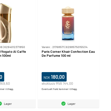
66
|
6294012371850
Varenr.:
21768571
|
6298575015534
Affogato Al Caffe
Paris Corner Khair Confection Eau
m 100ml
De Parfume 100 ml
0
180,00
NOK
 369,60
eksklusiv MVA 144,00
er i tillegg.
Eventuelt frakt kommer i tillegg.
Lager
Lager