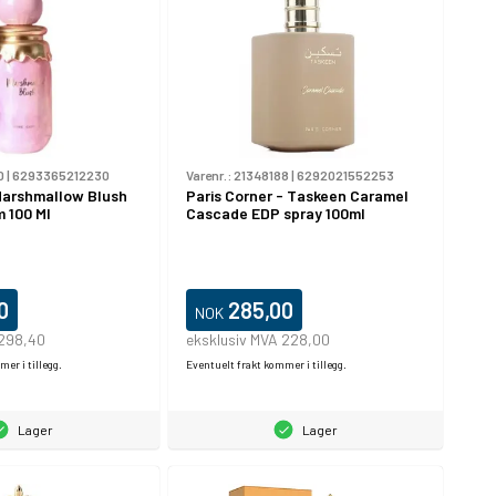
0
|
6293365212230
Varenr.:
21348188
|
6292021552253
Marshmallow Blush
Paris Corner - Taskeen Caramel
 100 Ml
Cascade EDP spray 100ml
0
285,00
NOK
 298,40
eksklusiv MVA 228,00
er i tillegg.
Eventuelt frakt kommer i tillegg.
Lager
Lager