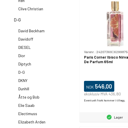
Ren
Clive Christian
D-G
David Beckham
Davidoff
DIESEL
Varenr.:
24207369
|
6299875
Dior
Paris Corner Ibisco Nirv
De Parfum 65ml
Diptych
D-G
DKNY
546,00
NOK
Dunhill
eksklusiv MVA 436,80
Åtte og Bob
Eventuelt frakt kommer i tillegg.
Elie Saab
Electimuss
Lager
Elizabeth Arden