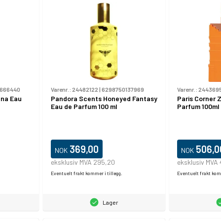
666440
Varenr.:
24482122
|
6298750137969
Varenr.:
244369
ana Eau
Pandora Scents Honeyed Fantasy
Paris Corner 
Eau de Parfum 100 ml
Parfum 100ml
369,00
506,0
NOK
NOK
eksklusiv MVA 295,20
eksklusiv MVA
Eventuelt frakt kommer i tillegg.
Eventuelt frakt komm
Lager