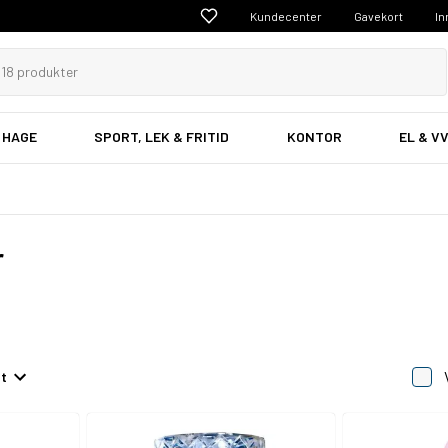
Kundecenter
Gavekort
In
 HAGE
SPORT, LEK & FRITID
KONTOR
EL & V
r
et