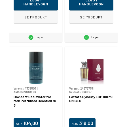
LEGG I
LEGG I
HANDLEVOGN
HANDLEVOGN
SE PRODUKT
SE PRODUKT
Lager
Lager
Varenr.:
4376507
|
Varenr.:
24572775
|
3414202000329
6290360598857
Davidoff Cool Water for
Lattafa Dynasty EDP 100 ml
Men Perfumed Deostick 70
UNISEX
g
104,00
316,00
NOK
NOK