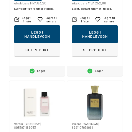
eksklusiv MVA 83,20
eksklusiv MVA 252,80
Eventuelt frakt kommer i tillegg.
Eventuelt frakt kommer i tillegg.
Legg til
Lagre til
Legg til
Lagre til
i liste
senere
i liste
senere
LEGG I
LEGG I
HANDLEVOGN
HANDLEVOGN
SE PRODUKT
SE PRODUKT
Lager
Lager
Varenr.:
20810652
|
Varenr.:
24904946
|
8057971182053
6291107979991