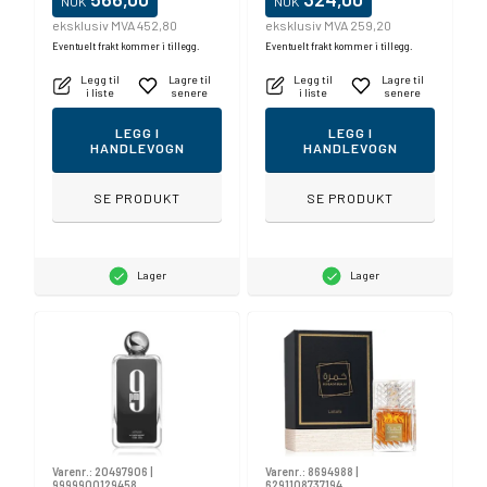
NOK
NOK
eksklusiv MVA 452,80
eksklusiv MVA 259,20
Eventuelt frakt kommer i tillegg.
Eventuelt frakt kommer i tillegg.
Legg til
Lagre til
Legg til
Lagre til
i liste
senere
i liste
senere
LEGG I
LEGG I
HANDLEVOGN
HANDLEVOGN
SE PRODUKT
SE PRODUKT
Lager
Lager
Varenr.:
20497906
|
Varenr.:
8694988
|
9999900129458
6291108737194