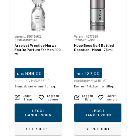
Varenr.:
25013402
|
Varenr.:
4377566
|
6290361912348
737052354996
Arabiyat Prestige Marwa
Hugo Boss No.6 Bottled
Eau De Parfum For Men, 100
Deostick - Mand - 75 ml
Ml
698,00
127,00
NOK
NOK
eksklusiv MVA 558,40
eksklusiv MVA 101,60
Eventuelt frakt kommer i tillegg.
Eventuelt frakt kommer i tillegg.
Legg til
Lagre til
Legg til
Lagre til
i liste
senere
i liste
senere
LEGG I
LEGG I
HANDLEVOGN
HANDLEVOGN
SE PRODUKT
SE PRODUKT