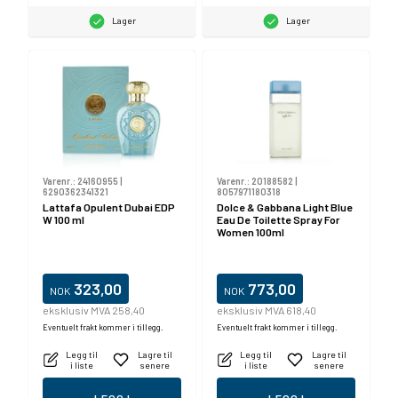
Lager
Lager
Varenr.:
24160955
|
Varenr.:
20188582
|
6290362341321
8057971180318
Lattafa Opulent Dubai EDP
Dolce & Gabbana Light Blue
W 100 ml
Eau De Toilette Spray For
Women 100ml
323,00
773,00
NOK
NOK
eksklusiv MVA 258,40
eksklusiv MVA 618,40
Eventuelt frakt kommer i tillegg.
Eventuelt frakt kommer i tillegg.
Legg til
Lagre til
Legg til
Lagre til
i liste
senere
i liste
senere