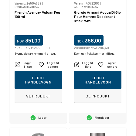
Varenr.:
24504659
|
Varenr.:
4072200
|
6290360378053
3360372060734
French Avenue- Vulcan Feu
Giorgio Armani Acqua Di Gio
100 ml
Pour Homme Deodorant
stick 75ml
351,00
358,00
NOK
NOK
eksklusiv MVA 280,80
eksklusiv MVA 286,40
Eventuelt frakt kommer i tillegg.
Eventuelt frakt kommer i tillegg.
Legg til
Lagre til
Legg til
Lagre til
i liste
senere
i liste
senere
LEGG I
LEGG I
HANDLEVOGN
HANDLEVOGN
SE PRODUKT
SE PRODUKT
Lager
Fjernlager