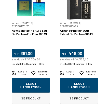
Varenr.:
24897112
|
Varenr.:
25241196
|
6297001571170
6290171077459
Rayhaan Pacific Aura Eau
Afnan 9 Pm Night Out
De Parfum For Men, 100 Ml
Extrait De Parfum 100 Ml
381,00
448,00
NOK
NOK
eksklusiv MVA 304,80
eksklusiv MVA 358,40
Eventuelt frakt kommer i tillegg.
Eventuelt frakt kommer i tillegg.
Legg til
Lagre til
Legg til
Lagre til
i liste
senere
i liste
senere
LEGG I
LEGG I
HANDLEVOGN
HANDLEVOGN
SE PRODUKT
SE PRODUKT