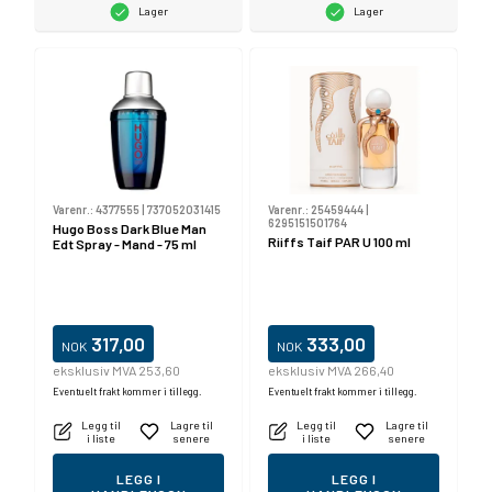
Lager
Lager
Varenr.:
4377555
|
737052031415
Varenr.:
25459444
|
6295151501764
Hugo Boss Dark Blue Man
Riiffs Taif PAR U 100 ml
Edt Spray - Mand - 75 ml
317,00
333,00
NOK
NOK
eksklusiv MVA 253,60
eksklusiv MVA 266,40
Eventuelt frakt kommer i tillegg.
Eventuelt frakt kommer i tillegg.
Legg til
Lagre til
Legg til
Lagre til
i liste
senere
i liste
senere
LEGG I
LEGG I