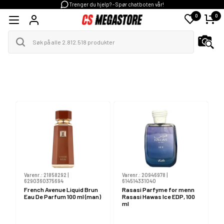
Trenger du hjelp? - Spør chatboten vår!
0
0
A-C
H-M
S-Z
D-G
N-R
Varenr.:
21858292
|
Varenr.:
20946978
|
6290360375694
614514331040
French Avenue Liquid Brun
Rasasi Parfyme for menn
Eau De Parfum 100 ml (man)
Rasasi Hawas Ice EDP, 100
ml