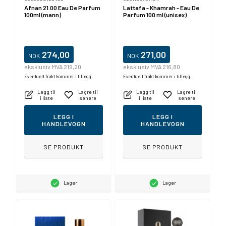
Afnan 21.00 Eau De Parfum
Lattafa - Khamrah - Eau De
100ml (mann)
Parfum 100 ml (unisex)
274,00
271,00
NOK
NOK
eksklusiv MVA 219,20
eksklusiv MVA 216,80
Eventuelt frakt kommer i tillegg.
Eventuelt frakt kommer i tillegg.
Legg til
Lagre til
Legg til
Lagre til
i liste
senere
i liste
senere
LEGG I
LEGG I
HANDLEVOGN
HANDLEVOGN
SE PRODUKT
SE PRODUKT
Lager
Lager