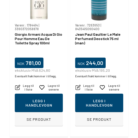
Varenr.:
1784414
|
Varenr.:
7263653
|
3360372058878
8435415060400
Giorgio Armani Acqua Di Gio
Jean Paul Gaultier Le Male
Pour Homme Eau De
Perfumed Deostick 75 ml
Toilette Spray 100ml
(man)
781,00
244,00
NOK
NOK
eksklusiv MVA 624,80
eksklusiv MVA 195,20
Eventuelt frakt kommer i tillegg.
Eventuelt frakt kommer i tillegg.
Legg til
Lagre til
Legg til
Lagre til
i liste
senere
i liste
senere
LEGG I
LEGG I
HANDLEVOGN
HANDLEVOGN
SE PRODUKT
SE PRODUKT