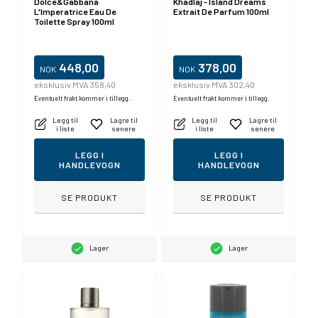
Dolce&Gabbana
Khadlaj - Island Dreams
L'Imperatrice Eau De
Extrait De Parfum 100ml
Toilette Spray 100ml
448,00
378,00
NOK
NOK
eksklusiv MVA 358,40
eksklusiv MVA 302,40
Eventuelt frakt kommer i tillegg.
Eventuelt frakt kommer i tillegg.
Legg til
Lagre til
Legg til
Lagre til
i liste
senere
i liste
senere
LEGG I
LEGG I
HANDLEVOGN
HANDLEVOGN
SE PRODUKT
SE PRODUKT
Lager
Lager