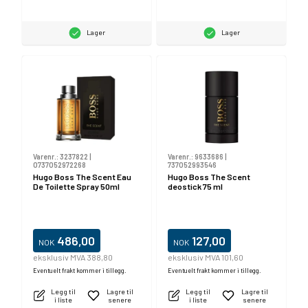
Lager
Lager
Varenr.:
3237822
|
Varenr.:
9633686
|
0737052972268
737052993546
Hugo Boss The Scent Eau
Hugo Boss The Scent
De Toilette Spray 50ml
deostick 75 ml
486,00
127,00
NOK
NOK
eksklusiv MVA 388,80
eksklusiv MVA 101,60
Eventuelt frakt kommer i tillegg.
Eventuelt frakt kommer i tillegg.
Legg til
Lagre til
Legg til
Lagre til
i liste
senere
i liste
senere