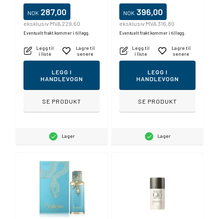
287,00
396,00
NOK
NOK
eksklusiv MVA 229,60
eksklusiv MVA 316,80
Eventuelt frakt kommer i tillegg.
Eventuelt frakt kommer i tillegg.
Legg til
Lagre til
Legg til
Lagre til
i liste
senere
i liste
senere
LEGG I
LEGG I
HANDLEVOGN
HANDLEVOGN
SE PRODUKT
SE PRODUKT
Lager
Lager