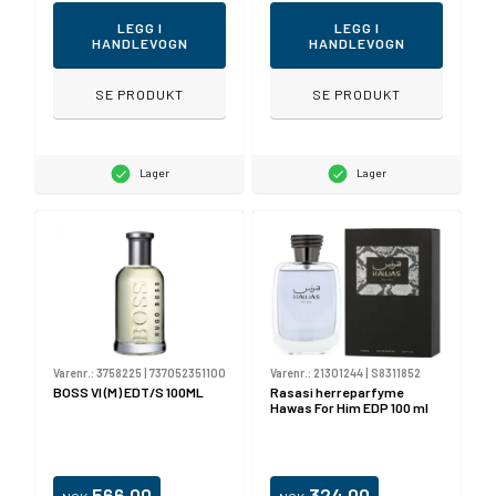
LEGG I
LEGG I
HANDLEVOGN
HANDLEVOGN
SE PRODUKT
SE PRODUKT
Lager
Lager
Varenr.:
3758225
|
737052351100
Varenr.:
21301244
|
S8311852
BOSS VI (M) EDT/S 100ML
Rasasi herreparfyme
Hawas For Him EDP 100 ml
566,00
324,00