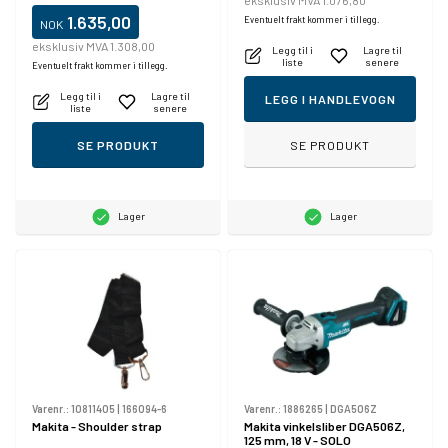
eksklusiv MVA 1.076,80
1.635,00
Eventuelt frakt kommer i tillegg.
NOK
eksklusiv MVA 1.308,00
Legg til i
Lagre til
liste
senere
Eventuelt frakt kommer i tillegg.
Legg til i
Lagre til
LEGG I HANDLEVOGN
liste
senere
SE PRODUKT
SE PRODUKT
Lager
Lager
Varenr.:
10811405
|
166094-6
Varenr.:
1886265
|
DGA506Z
Makita - Shoulder strap
Makita vinkelsliber DGA506Z,
125 mm, 18 V - SOLO