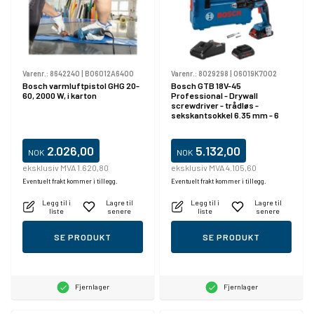
Varenr.:
8642240
|
B06012A6400
Varenr.:
8029298
|
06019K7002
Bosch varmluftpistol GHG 20-
Bosch GTB 18V-45
60, 2000 W, i karton
Professional - Drywall
screwdriver - trådløs -
sekskantsokkel 6.35 mm - 6
N·m - 2 batterier, inkludert
lader - 18 V
2.026,00
5.132,00
NOK
NOK
eksklusiv MVA 1.620,80
eksklusiv MVA 4.105,60
Eventuelt frakt kommer i tillegg.
Eventuelt frakt kommer i tillegg.
Legg til i
Lagre til
Legg til i
Lagre til
liste
senere
liste
senere
SE PRODUKT
SE PRODUKT
Fjernlager
Fjernlager