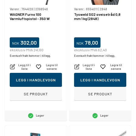
Varenr.:
7644128
|
2398546
Varenr.:
6554011
|
2848
WAGNER Furno 100
Tysweld SG2 sveisetråd 0,8
Varmluftspistol - 350 W
mm 1 kg (2848)
302,00
78,00
NOK
NOK
eksklusiv MVA 241,60
eksklusiv MVA 62,40
Eventuelt frakt kommer i tillegg.
Eventuelt frakt kommer i tillegg.
Legg til i
Lagre til
Legg til i
Lagre til
liste
senere
liste
senere
LEGG I HANDLEVOGN
LEGG I HANDLEVOGN
SE PRODUKT
SE PRODUKT
Lager
Lager