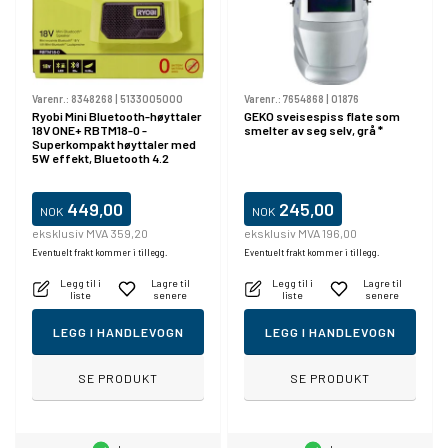
Varenr.:
8348268
|
5133005000
Varenr.:
7654868
|
01876
Ryobi Mini Bluetooth-høyttaler
GEKO sveisespiss flate som
18V ONE+ RBTM18-0 -
smelter av seg selv, grå *
Superkompakt høyttaler med
5W effekt, Bluetooth 4.2
449,00
245,00
NOK
NOK
eksklusiv MVA 359,20
eksklusiv MVA 196,00
Eventuelt frakt kommer i tillegg.
Eventuelt frakt kommer i tillegg.
Legg til i
Lagre til
Legg til i
Lagre til
liste
senere
liste
senere
LEGG I HANDLEVOGN
LEGG I HANDLEVOGN
SE PRODUKT
SE PRODUKT