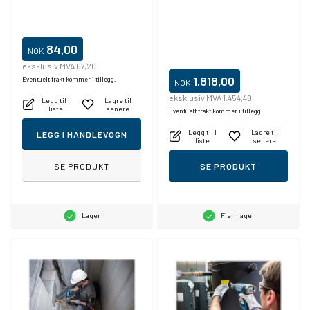
84,00
NOK
eksklusiv MVA 67,20
1.818,00
Eventuelt frakt kommer i tillegg.
NOK
eksklusiv MVA 1.454,40
Legg til i
Lagre til
liste
senere
Eventuelt frakt kommer i tillegg.
Legg til i
Lagre til
LEGG I HANDLEVOGN
liste
senere
SE PRODUKT
SE PRODUKT
Lager
Fjernlager