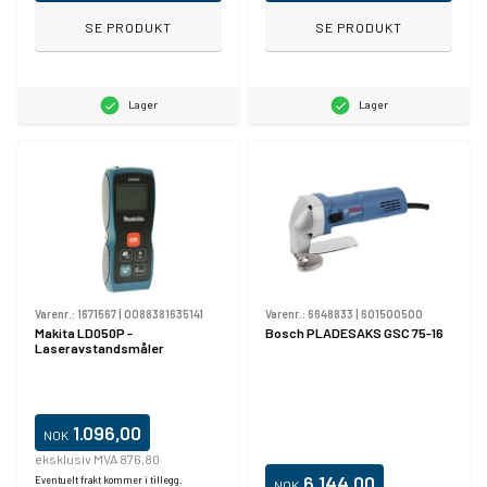
SE PRODUKT
SE PRODUKT
Lager
Lager
Varenr.:
1671567
|
0088381635141
Varenr.:
6648833
|
601500500
Makita LD050P -
Bosch PLADESAKS GSC 75-16
Laseravstandsmåler
1.096,00
NOK
eksklusiv MVA 876,80
6.144,00
Eventuelt frakt kommer i tillegg.
NOK