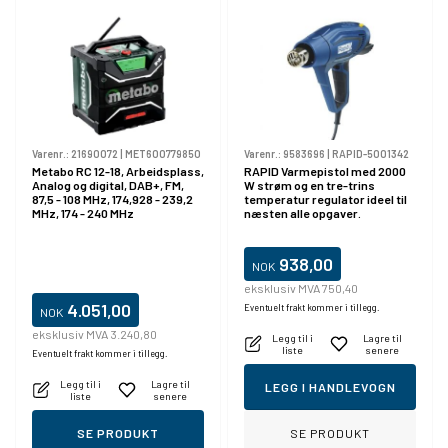
Varenr.:
21690072
|
MET600779850
Varenr.:
9583696
|
RAPID-5001342
Metabo RC 12-18, Arbeidsplass,
RAPID Varmepistol med 2000
Analog og digital, DAB+, FM,
W strøm og en tre-trins
87,5 - 108 MHz, 174,928 - 239,2
temperatur regulator ideel til
MHz, 174 - 240 MHz
næsten alle opgaver.
938,00
NOK
eksklusiv MVA 750,40
4.051,00
Eventuelt frakt kommer i tillegg.
NOK
eksklusiv MVA 3.240,80
Legg til i
Lagre til
liste
senere
Eventuelt frakt kommer i tillegg.
Legg til i
Lagre til
LEGG I HANDLEVOGN
liste
senere
SE PRODUKT
SE PRODUKT