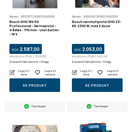
Varenr.:
8657971
|
B06012A6500
Varenr.:
9166243
|
B06012A6300
Bosch GHG 18V-50
Bosch varmluftpistol GHG 23-
Professional - Varmepistol -
66, 2300 W, med 2 dyser
trådløs - 175/min - uten batteri
- 18 V
2.587,00
2.053,00
NOK
NOK
eksklusiv MVA 2.069,60
eksklusiv MVA 1.642,40
Eventuelt frakt kommer i tillegg.
Eventuelt frakt kommer i tillegg.
Legg til i
Lagre til
Legg til i
Lagre til
liste
senere
liste
senere
SE PRODUKT
SE PRODUKT
Fjernlager
Fjernlager