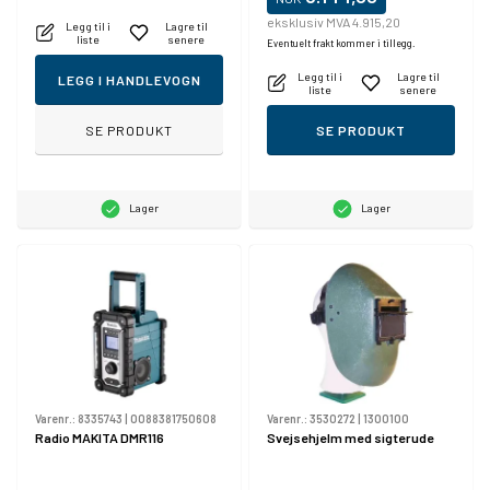
eksklusiv MVA 4.915,20
Legg til i
Lagre til
liste
senere
Eventuelt frakt kommer i tillegg.
Legg til i
Lagre til
LEGG I HANDLEVOGN
liste
senere
SE PRODUKT
SE PRODUKT
Lager
Lager
Varenr.:
8335743
|
0088381750608
Varenr.:
3530272
|
1300100
Radio MAKITA DMR116
Svejsehjelm med sigterude