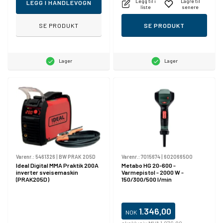
Legg til i
Lagre til
LEGG I HANDLEVOGN
liste
senere
SE PRODUKT
SE PRODUKT
Lager
Lager
Varenr.:
5461326
|
BW PRAK 205D
Varenr.:
7015674
|
602066500
Ideal Digital MMA Praktik 200A
Metabo HG 20-600 -
inverter sveisemaskin
Varmepistol - 2000 W -
(PRAK205D)
150/300/500 l/min
1.346,00
NOK