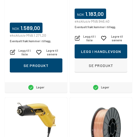
1.183,00
NOK
eksklusiv MVA 946,40
1.589,00
Eventuelt frakt kommer i tillegg.
NOK
eksklusiv MVA 1.271,20
Legg til i
Lagre til
liste
senere
Eventuelt frakt kommer i tillegg.
Legg til i
Lagre til
LEGG I HANDLEVOGN
liste
senere
SE PRODUKT
SE PRODUKT
Lager
Lager