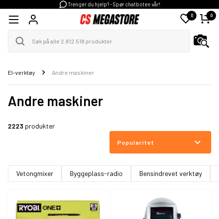
Trenger du hjelp? - Spør chatboten vår!
0
0
El-verktøy
Andre maskiner
Andre maskiner
2223
produkter
Popularitet
Vetongmixer
Byggeplass-radio
Bensindrevet verktøy