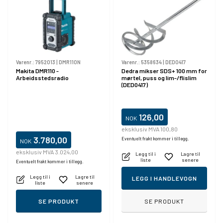
Varenr.:
7952013
|
DMR110N
Varenr.:
5358634
|
DED0417
Makita DMR110 -
Dedra mikser SDS+ 100 mm for
Arbeidsstedsradio
mørtel, puss og lim-/flislim
(DED0417)
126,00
NOK
eksklusiv MVA 100,80
3.780,00
Eventuelt frakt kommer i tillegg.
NOK
eksklusiv MVA 3.024,00
Legg til i
Lagre til
liste
senere
Eventuelt frakt kommer i tillegg.
Legg til i
Lagre til
LEGG I HANDLEVOGN
liste
senere
SE PRODUKT
SE PRODUKT