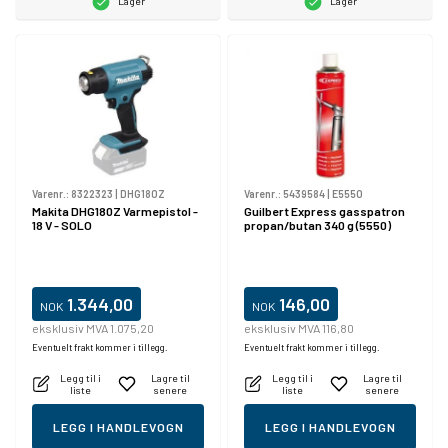
Lager
Lager
Varenr.:
8322323
|
DHG180Z
Varenr.:
5439584
|
E5550
Makita DHG180Z Varmepistol -
Guilbert Express gasspatron
18 V - SOLO
propan/butan 340 g (5550)
1.344,00
146,00
NOK
NOK
eksklusiv MVA 1.075,20
eksklusiv MVA 116,80
Eventuelt frakt kommer i tillegg.
Eventuelt frakt kommer i tillegg.
Legg til i
Lagre til
Legg til i
Lagre til
liste
senere
liste
senere
LEGG I HANDLEVOGN
LEGG I HANDLEVOGN