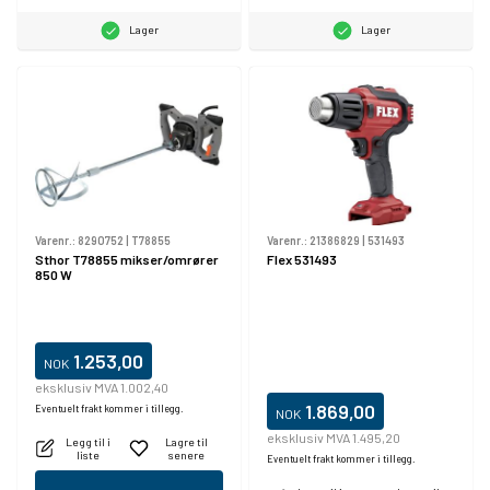
Lager
Lager
Varenr.:
8290752
|
T78855
Varenr.:
21386829
|
531493
Sthor T78855 mikser/omrører
Flex 531493
850 W
1.253,00
NOK
eksklusiv MVA 1.002,40
1.869,00
Eventuelt frakt kommer i tillegg.
NOK
eksklusiv MVA 1.495,20
Legg til i
Lagre til
liste
senere
Eventuelt frakt kommer i tillegg.