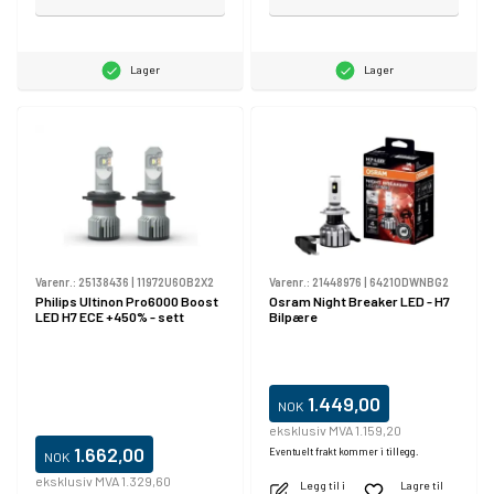
Lager
Lager
Varenr.:
25138436
|
11972U60B2X2
Varenr.:
21448976
|
64210DWNBG2
Philips Ultinon Pro6000 Boost
Osram Night Breaker LED - H7
LED H7 ECE +450% - sett
Bilpære
1.449,00
NOK
eksklusiv MVA 1.159,20
1.662,00
Eventuelt frakt kommer i tillegg.
NOK
eksklusiv MVA 1.329,60
Legg til i
Lagre til