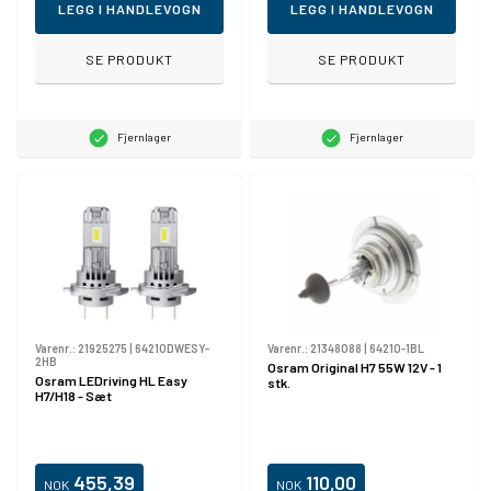
LEGG I HANDLEVOGN
LEGG I HANDLEVOGN
SE PRODUKT
SE PRODUKT
Fjernlager
Fjernlager
Varenr.:
21925275
|
64210DWESY-
Varenr.:
21348088
|
64210-1BL
2HB
Osram Original H7 55W 12V - 1
Osram LEDriving HL Easy
stk.
H7/H18 - Sæt
455,39
110,00
NOK
NOK