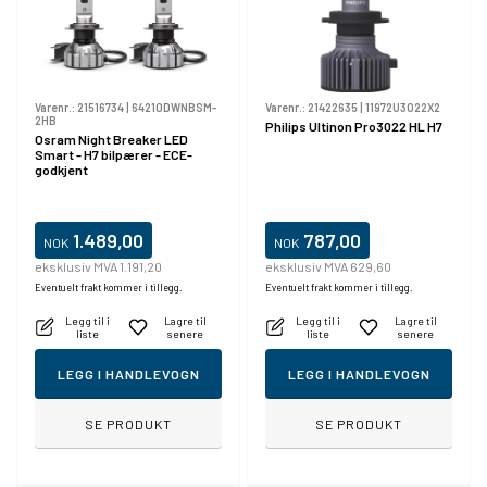
Varenr.:
21516734
|
64210DWNBSM-
Varenr.:
21422635
|
11972U3022X2
2HB
Philips Ultinon Pro3022 HL H7
Osram Night Breaker LED
Smart - H7 bilpærer - ECE-
godkjent
1.489,00
787,00
NOK
NOK
eksklusiv MVA 1.191,20
eksklusiv MVA 629,60
Eventuelt frakt kommer i tillegg.
Eventuelt frakt kommer i tillegg.
Legg til i
Lagre til
Legg til i
Lagre til
liste
senere
liste
senere
LEGG I HANDLEVOGN
LEGG I HANDLEVOGN
SE PRODUKT
SE PRODUKT