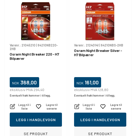
Varenr.:
21045210
|
64210NB220-
Varenr.:
21240141
|
64210NBS-2HB
2HB
Osram Night Breaker Silver -
Osram Night Breaker 220 - H7
H7 Bilpærer
Bilpærer
368,00
161,00
NOK
NOK
eksklusiv MVA 294,40
eksklusiv MVA 128,80
Eventuelt frakt kommer i tillegg.
Eventuelt frakt kommer i tillegg.
Legg til i
Lagre til
Legg til i
Lagre til
liste
senere
liste
senere
LEGG I HANDLEVOGN
LEGG I HANDLEVOGN
SE PRODUKT
SE PRODUKT