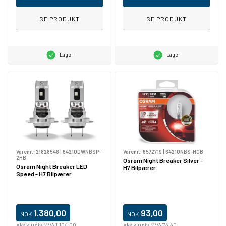
SE PRODUKT
SE PRODUKT
Lager
Lager
Varenr.:
21828548
|
64210DWNBSP-
Varenr.:
6572719
|
64210NBS-HCB
2HB
Osram Night Breaker Silver -
Osram Night Breaker LED
H7 Bilpærer
Speed - H7 Bilpærer
1.380,00
93,00
NOK
NOK
eksklusiv MVA 1.104,00
eksklusiv MVA 74,40