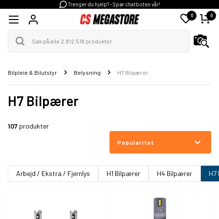
Trenger du hjelp? - Spør chatboten vår!
0
0
Bilpleie & Bilutstyr
Belysning
H7 Bilpærer
H7 Bilpærer
107
produkter
Popularitet
Arbejd / Ekstra / Fjernlys
H1 Bilpærer
H4 Bilpærer
H7 