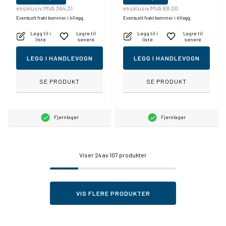
eksklusiv MVA 364,31
eksklusiv MVA 88,00
Eventuelt frakt kommer i tillegg.
Eventuelt frakt kommer i tillegg.
Legg til i
Lagre til
Legg til i
Lagre til
liste
senere
liste
senere
LEGG I HANDLEVOGN
LEGG I HANDLEVOGN
SE PRODUKT
SE PRODUKT
Fjernlager
Fjernlager
Viser
24
av 107 produkter
VIS FLERE PRODUKTER