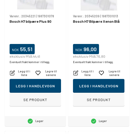
Varenr.:
20345221
|
1987301078
Varenr.:
20345209
|
1987301013
Bosch H7 bilpære Plus 90
Bosch H7 Bilpære Xenon Blå
55,51
96,00
NOK
NOK
eksklusiv MVA 44,41
eksklusiv MVA 76,80
Eventuelt frakt kommer i tillegg.
Eventuelt frakt kommer i tillegg.
Legg til i
Lagre til
Legg til i
Lagre til
liste
senere
liste
senere
LEGG I HANDLEVOGN
LEGG I HANDLEVOGN
SE PRODUKT
SE PRODUKT
Lager
Lager