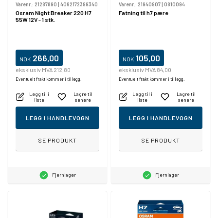
Varenr.:
21287890
|
4062172399340
Varenr.:
21940907
|
0810094
Osram Night Breaker 220 H7
Fatning til h7 pære
55W 12V - 1 stk.
266,00
105,00
NOK
NOK
eksklusiv MVA 212,80
eksklusiv MVA 84,00
Eventuelt frakt kommer i tillegg.
Eventuelt frakt kommer i tillegg.
Legg til i
Lagre til
Legg til i
Lagre til
liste
senere
liste
senere
LEGG I HANDLEVOGN
LEGG I HANDLEVOGN
SE PRODUKT
SE PRODUKT
Fjernlager
Fjernlager