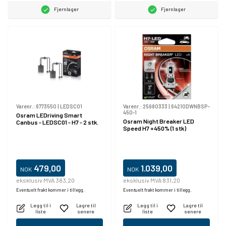
Fjernlager
Fjernlager
Varenr.:
6773550
|
LEDSC01
Varenr.:
25980333
|
64210DWNBSP-
450-1
Osram LEDriving Smart
Osram Night Breaker LED
Canbus - LEDSC01 - H7 - 2 stk.
Speed H7 +450% (1 stk)
479,00
1.039,00
NOK
NOK
eksklusiv MVA 383,20
eksklusiv MVA 831,20
Eventuelt frakt kommer i tillegg.
Eventuelt frakt kommer i tillegg.
Legg til i
Lagre til
Legg til i
Lagre til
liste
senere
liste
senere