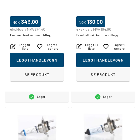
343,00
130,00
NOK
NOK
eksklusiv MVA 274,40
eksklusiv MVA 104,00
Eventuelt frakt kommer i tillegg.
Eventuelt frakt kommer i tillegg.
Legg til i
Lagre til
Legg til i
Lagre til
liste
senere
liste
senere
LEGG I HANDLEVOGN
LEGG I HANDLEVOGN
SE PRODUKT
SE PRODUKT
Lager
Lager