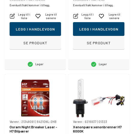
Eventuelt frakt kommer i tillegg.
Eventuelt frakt kommer i tillegg.
Legg til i
Lagre til
Legg til i
Lagre til
liste
senere
liste
senere
LEGG I HANDLEVOGN
LEGG I HANDLEVOGN
SE PRODUKT
SE PRODUKT
Lager
Lager
Varenr.:
21348091
|
64210NL-2HB
Varenr.:
9216837
|
01323
Osram Night Breaker Laser -
Xenonpære xenonbrenner H7
H7 Bilpærer
6000K