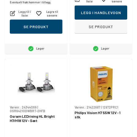
liste
senere
Eventuelt frakt kommer i tillegg.
Legg til i
Lagre til
LEGG I HANDLEVOGN
liste
senere
SE PRODUKT
SE PRODUKT
Lager
Lager
Varenr.:
24344069
|
Varenr.:
21422687
|
12972PRC1
OSR64210DWBRT-2HFB
Philips Vision H7 55W 12V - 1
Osram LEDriving HL Bright
stk.
H7/H18 12V - Sæt