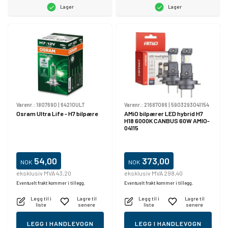
Lager
Lager
Varenr.:
1807690
|
64210ULT
Varenr.:
21687086
|
5903293041154
Osram Ultra Life - H7 bilpære
AMiO bilpærer LED hybrid H7
H18 6000K CANBUS 60W AMIO-
04115
54,00
373,00
NOK
NOK
eksklusiv MVA 43,20
eksklusiv MVA 298,40
Eventuelt frakt kommer i tillegg.
Eventuelt frakt kommer i tillegg.
Legg til i
Lagre til
Legg til i
Lagre til
liste
senere
liste
senere
LEGG I HANDLEVOGN
LEGG I HANDLEVOGN