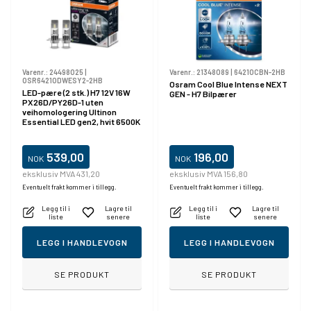
Varenr.:
24498025
|
Varenr.:
21348089
|
64210CBN-2HB
OSR64210DWESY2-2HB
Osram Cool Blue Intense NEXT
LED-pære (2 stk.) H7 12V 16W
GEN - H7 Bilpærer
PX26D/PY26D-1 uten
veihomologering Ultinon
Essential LED gen2, hvit 6500K
539,00
196,00
NOK
NOK
eksklusiv MVA 431,20
eksklusiv MVA 156,80
Eventuelt frakt kommer i tillegg.
Eventuelt frakt kommer i tillegg.
Legg til i
Lagre til
Legg til i
Lagre til
liste
senere
liste
senere
LEGG I HANDLEVOGN
LEGG I HANDLEVOGN
SE PRODUKT
SE PRODUKT