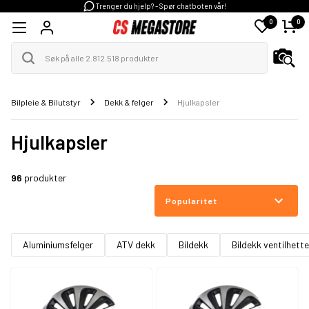
Trenger du hjelp? - Spør chatboten vår!
0
0
Bilpleie & Bilutstyr
Dekk & felger
Hjulkapsler
Hjulkapsler
96
produkter
Popularitet
Aluminiumsfelger
ATV dekk
Bildekk
Bildekk ventilhette