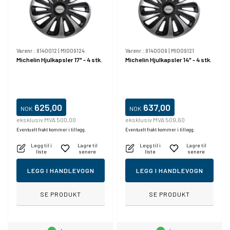
Varenr.:
8140012
|
MI009124
Varenr.:
8140009
|
MI009121
Michelin Hjulkapsler 17" - 4 stk.
Michelin Hjulkapsler 14" - 4 stk.
625,00
637,00
NOK
NOK
eksklusiv MVA 500,00
eksklusiv MVA 509,60
Eventuelt frakt kommer i tillegg.
Eventuelt frakt kommer i tillegg.
Legg til i
Lagre til
Legg til i
Lagre til
liste
senere
liste
senere
LEGG I HANDLEVOGN
LEGG I HANDLEVOGN
SE PRODUKT
SE PRODUKT