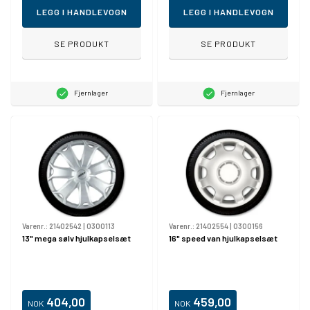
LEGG I HANDLEVOGN
LEGG I HANDLEVOGN
SE PRODUKT
SE PRODUKT
Fjernlager
Fjernlager
Varenr.:
21402542
|
0300113
Varenr.:
21402554
|
0300156
13" mega sølv hjulkapselsæt
16" speed van hjulkapselsæt
404,00
459,00
NOK
NOK