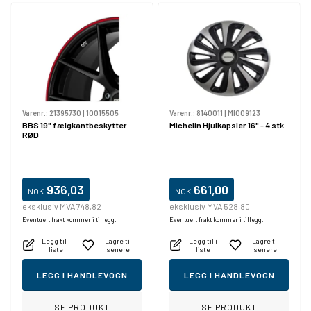
Varenr.:
21395730
|
10015505
Varenr.:
8140011
|
MI009123
BBS 19" fælgkantbeskytter
Michelin Hjulkapsler 16" - 4 stk.
RØD
936,03
661,00
NOK
NOK
eksklusiv MVA 748,82
eksklusiv MVA 528,80
Eventuelt frakt kommer i tillegg.
Eventuelt frakt kommer i tillegg.
Legg til i
Lagre til
Legg til i
Lagre til
liste
senere
liste
senere
LEGG I HANDLEVOGN
LEGG I HANDLEVOGN
SE PRODUKT
SE PRODUKT