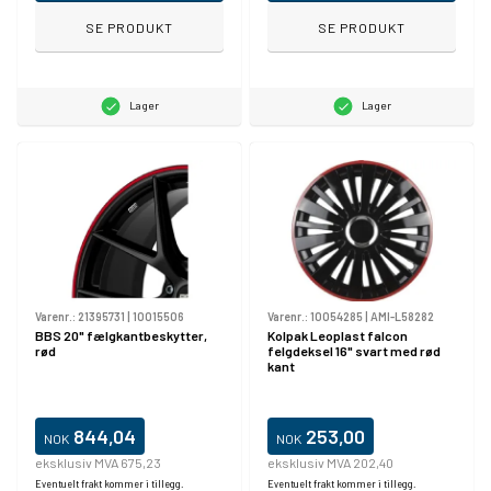
SE PRODUKT
SE PRODUKT
Lager
Lager
Varenr.:
21395731
|
10015506
Varenr.:
10054285
|
AMI-L58282
BBS 20" fælgkantbeskytter,
Kolpak Leoplast falcon
rød
felgdeksel 16" svart med rød
kant
844,04
253,00
NOK
NOK
eksklusiv MVA 675,23
eksklusiv MVA 202,40
Eventuelt frakt kommer i tillegg.
Eventuelt frakt kommer i tillegg.