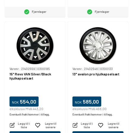
Fjernlager
Fjernlager
Varenr.:
21402559
|
0300185
Varenr.:
21402546
|
0300133
15" Revo VAN Silver/Black
13" avalon pro hjulkapselsæt
hjulkapselsæt
554,00
585,00
NOK
NOK
eksklusiv MVA 443,20
eksklusiv MVA 468,00
Eventuelt frakt kommer i tillegg.
Eventuelt frakt kommer i tillegg.
Legg til i
Lagre til
Legg til i
Lagre til
liste
senere
liste
senere