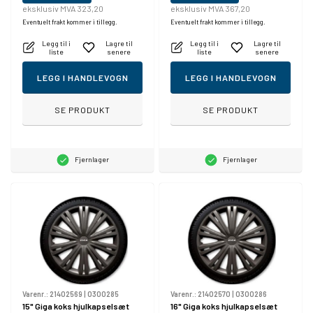
eksklusiv MVA 323,20
eksklusiv MVA 367,20
Eventuelt frakt kommer i tillegg.
Eventuelt frakt kommer i tillegg.
Legg til i
Lagre til
Legg til i
Lagre til
liste
senere
liste
senere
LEGG I HANDLEVOGN
LEGG I HANDLEVOGN
SE PRODUKT
SE PRODUKT
Fjernlager
Fjernlager
Varenr.:
21402569
|
0300285
Varenr.:
21402570
|
0300286
15" Giga koks hjulkapselsæt
16" Giga koks hjulkapselsæt