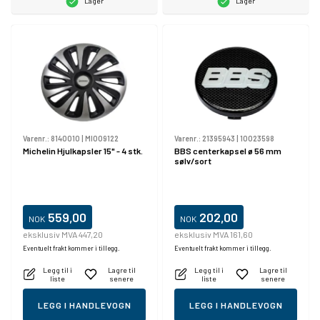
Lager
Lager
Varenr.:
8140010
|
MI009122
Varenr.:
21395943
|
10023598
Michelin Hjulkapsler 15" - 4 stk.
BBS centerkapsel ø 56 mm
sølv/sort
559,00
202,00
NOK
NOK
eksklusiv MVA 447,20
eksklusiv MVA 161,60
Eventuelt frakt kommer i tillegg.
Eventuelt frakt kommer i tillegg.
Legg til i
Lagre til
Legg til i
Lagre til
liste
senere
liste
senere
LEGG I HANDLEVOGN
LEGG I HANDLEVOGN