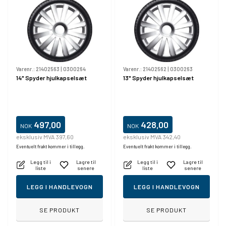
Varenr.:
21402563
|
0300264
Varenr.:
21402562
|
0300263
14" Spyder hjulkapselsæt
13" Spyder hjulkapselsæt
497,00
428,00
NOK
NOK
eksklusiv MVA 397,60
eksklusiv MVA 342,40
Eventuelt frakt kommer i tillegg.
Eventuelt frakt kommer i tillegg.
Legg til i
Lagre til
Legg til i
Lagre til
liste
senere
liste
senere
LEGG I HANDLEVOGN
LEGG I HANDLEVOGN
SE PRODUKT
SE PRODUKT