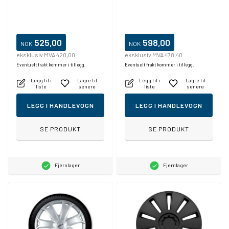
525,00
598,00
NOK
NOK
eksklusiv MVA 420,00
eksklusiv MVA 478,40
Eventuelt frakt kommer i tillegg.
Eventuelt frakt kommer i tillegg.
Legg til i
Lagre til
Legg til i
Lagre til
liste
senere
liste
senere
LEGG I HANDLEVOGN
LEGG I HANDLEVOGN
SE PRODUKT
SE PRODUKT
Fjernlager
Fjernlager