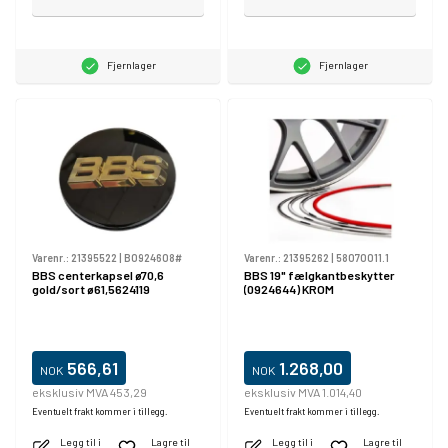
Fjernlager
Fjernlager
Varenr.:
21395522
|
B0924608#
Varenr.:
21395262
|
58070011.1
BBS centerkapsel ø70,6
BBS 19" fælgkantbeskytter
gold/sort ø61,5624119
(0924644) KROM
566,61
1.268,00
NOK
NOK
eksklusiv MVA 453,29
eksklusiv MVA 1.014,40
Eventuelt frakt kommer i tillegg.
Eventuelt frakt kommer i tillegg.
Legg til i
Lagre til
Legg til i
Lagre til