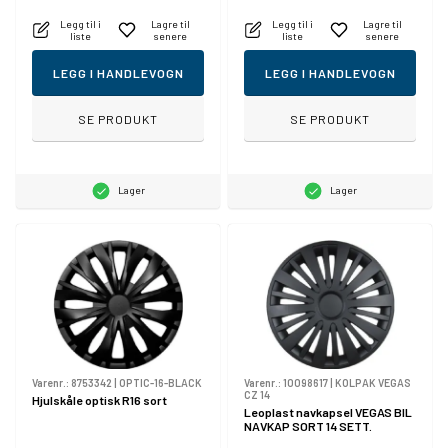
Legg til i
Lagre til
Legg til i
Lagre til
liste
senere
liste
senere
LEGG I HANDLEVOGN
LEGG I HANDLEVOGN
SE PRODUKT
SE PRODUKT
Lager
Lager
Varenr.:
8753342
|
OPTIC-16-BLACK
Varenr.:
10098617
|
KOLPAK VEGAS
CZ 14
Hjulskåle optisk R16 sort
Leoplast navkapsel VEGAS BIL
NAVKAP SORT 14 SETT.