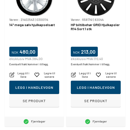
Varenr.:
21402543
|
0300114
Varenr.:
6581741
|
82044
14" mega sølv hjulkapselsæt
HP biltilbehør GRID Hjulkapsler
R14 Sort 1 stk
480,00
213,00
NOK
NOK
eksklusiv MVA 384,00
eksklusiv MVA 170,40
Eventuelt frakt kommer i tillegg.
Eventuelt frakt kommer i tillegg.
Legg til i
Lagre til
Legg til i
Lagre til
liste
senere
liste
senere
LEGG I HANDLEVOGN
LEGG I HANDLEVOGN
SE PRODUKT
SE PRODUKT
Fjernlager
Fjernlager