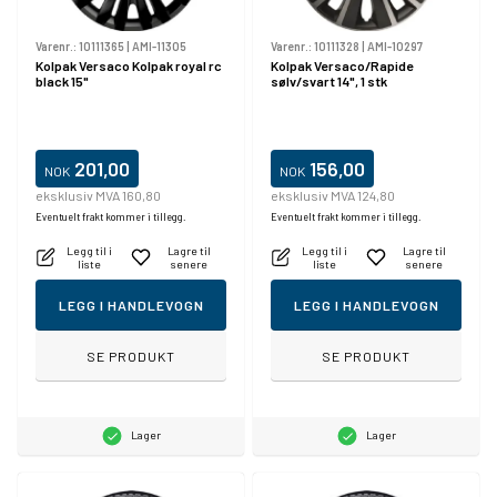
Varenr.:
10111365
|
AMI-11305
Varenr.:
10111328
|
AMI-10297
Kolpak Versaco Kolpak royal rc
Kolpak Versaco/Rapide
black 15"
sølv/svart 14", 1 stk
201,00
156,00
NOK
NOK
eksklusiv MVA 160,80
eksklusiv MVA 124,80
Eventuelt frakt kommer i tillegg.
Eventuelt frakt kommer i tillegg.
Legg til i
Lagre til
Legg til i
Lagre til
liste
senere
liste
senere
LEGG I HANDLEVOGN
LEGG I HANDLEVOGN
SE PRODUKT
SE PRODUKT
Lager
Lager