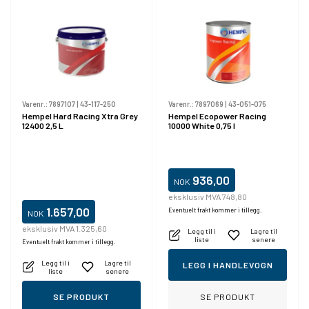
Varenr.:
7897107
|
43-117-250
Varenr.:
7897069
|
43-051-075
Hempel Hard Racing Xtra Grey
Hempel Ecopower Racing
12400 2,5 L
10000 White 0,75 l
936,00
NOK
eksklusiv MVA 748,80
1.657,00
Eventuelt frakt kommer i tillegg.
NOK
eksklusiv MVA 1.325,60
Legg til i
Lagre til
liste
senere
Eventuelt frakt kommer i tillegg.
Legg til i
Lagre til
LEGG I HANDLEVOGN
liste
senere
SE PRODUKT
SE PRODUKT