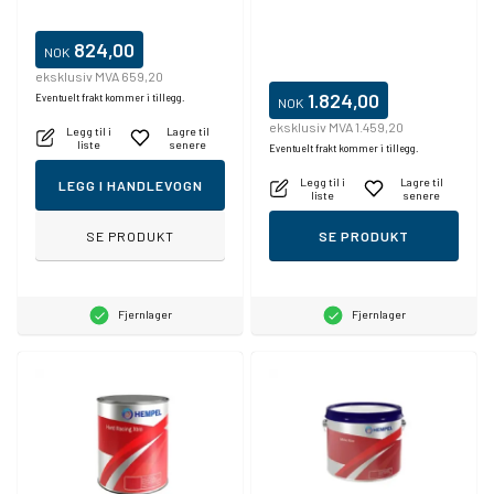
824,00
NOK
eksklusiv MVA 659,20
1.824,00
Eventuelt frakt kommer i tillegg.
NOK
eksklusiv MVA 1.459,20
Legg til i
Lagre til
liste
senere
Eventuelt frakt kommer i tillegg.
Legg til i
Lagre til
LEGG I HANDLEVOGN
liste
senere
SE PRODUKT
SE PRODUKT
Fjernlager
Fjernlager