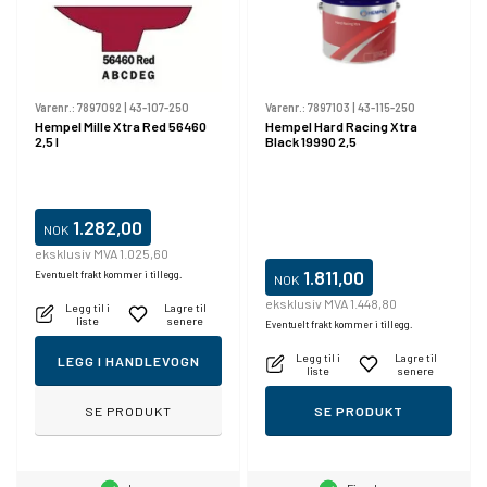
Varenr.:
7897092
|
43-107-250
Varenr.:
7897103
|
43-115-250
Hempel Mille Xtra Red 56460
Hempel Hard Racing Xtra
2,5 l
Black 19990 2,5
1.282,00
NOK
eksklusiv MVA 1.025,60
1.811,00
Eventuelt frakt kommer i tillegg.
NOK
eksklusiv MVA 1.448,80
Legg til i
Lagre til
liste
senere
Eventuelt frakt kommer i tillegg.
Legg til i
Lagre til
LEGG I HANDLEVOGN
liste
senere
SE PRODUKT
SE PRODUKT