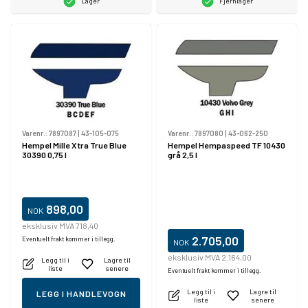
Lager
Fjernlager
Varenr.:
7897087
|
43-105-075
Varenr.:
7897080
|
43-062-250
Hempel Mille Xtra True Blue
Hempel Hempaspeed TF 10430
30390 0,75 l
grå 2,5 l
898,00
NOK
eksklusiv MVA 718,40
2.705,00
Eventuelt frakt kommer i tillegg.
NOK
eksklusiv MVA 2.164,00
Legg til i
Lagre til
liste
senere
Eventuelt frakt kommer i tillegg.
Legg til i
Lagre til
LEGG I HANDLEVOGN
liste
senere