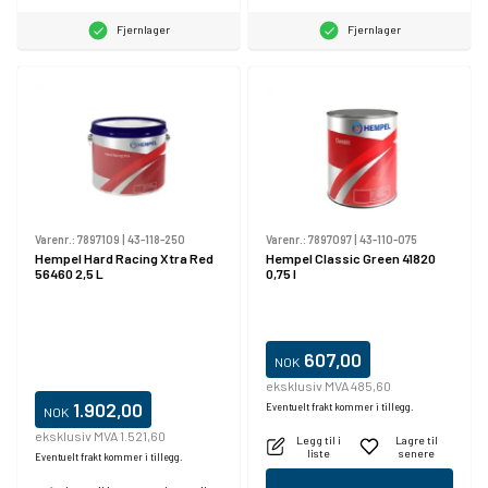
Fjernlager
Fjernlager
Varenr.:
7897109
|
43-118-250
Varenr.:
7897097
|
43-110-075
Hempel Hard Racing Xtra Red
Hempel Classic Green 41820
56460 2,5 L
0,75 l
607,00
NOK
eksklusiv MVA 485,60
1.902,00
Eventuelt frakt kommer i tillegg.
NOK
eksklusiv MVA 1.521,60
Legg til i
Lagre til
liste
senere
Eventuelt frakt kommer i tillegg.