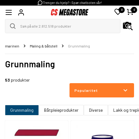
Trenger du hjelp? - Spør chatboten vår!
0
0
marinen
Maling & båtstell
Grunnmaling
Grunnmaling
53
produkter
Popularitet
Grunnmaling
Båtpleieprodukter
Diverse
Lakk og trepl