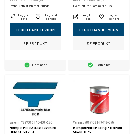
eksklusiv MVA 680,80
eksklusiv MVA 761,60
Eventuelt frakt kommer i tillegg.
Eventuelt frakt kommer i tillegg.
Legg til i
Lagre til
Legg til i
Lagre til
liste
senere
liste
senere
LEGG I HANDLEVOGN
LEGG I HANDLEVOGN
SE PRODUKT
SE PRODUKT
Fjernlager
Fjernlager
Varenr.:
7897090
|
43-106-250
Varenr.:
7897108
|
43-118-075
Hempel Mille Xtra Souvenirs
Hempel Hard Racing Xtra Red
Blue 31750 2,5 l
56460 0,75 L