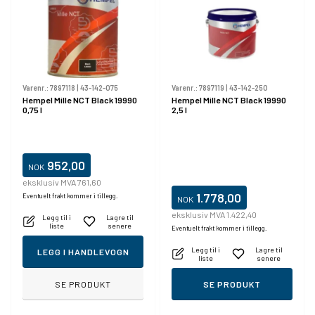
Varenr.:
7897118
|
43-142-075
Varenr.:
7897119
|
43-142-250
Hempel Mille NCT Black 19990
Hempel Mille NCT Black 19990
0,75 l
2,5 l
952,00
NOK
eksklusiv MVA 761,60
1.778,00
Eventuelt frakt kommer i tillegg.
NOK
eksklusiv MVA 1.422,40
Legg til i
Lagre til
liste
senere
Eventuelt frakt kommer i tillegg.
Legg til i
Lagre til
LEGG I HANDLEVOGN
liste
senere
SE PRODUKT
SE PRODUKT