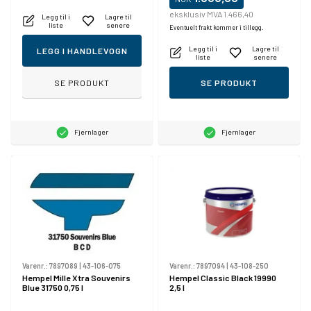
eksklusiv MVA 1.466,40
Legg til i
Lagre til
liste
senere
Eventuelt frakt kommer i tillegg.
Legg til i
Lagre til
LEGG I HANDLEVOGN
liste
senere
SE PRODUKT
SE PRODUKT
Fjernlager
Fjernlager
Varenr.:
7897089
|
43-106-075
Varenr.:
7897094
|
43-108-250
Hempel Mille Xtra Souvenirs
Hempel Classic Black 19990
Blue 31750 0,75 l
2,5 l