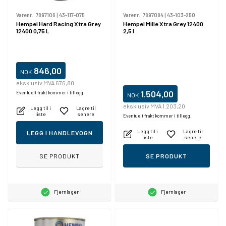
Varenr.:
7897106
|
43-117-075
Varenr.:
7897084
|
43-103-250
Hempel Hard Racing Xtra Grey
Hempel Mille Xtra Grey 12400
12400 0,75 L
2,5 l
846,00
NOK
eksklusiv MVA 676,80
1.504,00
Eventuelt frakt kommer i tillegg.
NOK
eksklusiv MVA 1.203,20
Legg til i
Lagre til
liste
senere
Eventuelt frakt kommer i tillegg.
Legg til i
Lagre til
LEGG I HANDLEVOGN
liste
senere
SE PRODUKT
SE PRODUKT
Fjernlager
Fjernlager