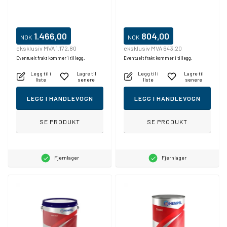
1.466,00
804,00
NOK
NOK
eksklusiv MVA 1.172,80
eksklusiv MVA 643,20
Eventuelt frakt kommer i tillegg.
Eventuelt frakt kommer i tillegg.
Legg til i
Lagre til
Legg til i
Lagre til
liste
senere
liste
senere
LEGG I HANDLEVOGN
LEGG I HANDLEVOGN
SE PRODUKT
SE PRODUKT
Fjernlager
Fjernlager