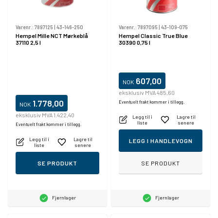
Varenr.:
7897125
|
43-146-250
Varenr.:
7897095
|
43-109-075
Hempel Mille NCT Mørkeblå
Hempel Classic True Blue
37110 2,5 l
30390 0,75 l
607,00
NOK
eksklusiv MVA 485,60
1.778,00
Eventuelt frakt kommer i tillegg.
NOK
eksklusiv MVA 1.422,40
Legg til i
Lagre til
liste
senere
Eventuelt frakt kommer i tillegg.
Legg til i
Lagre til
LEGG I HANDLEVOGN
liste
senere
SE PRODUKT
SE PRODUKT
Fjernlager
Fjernlager