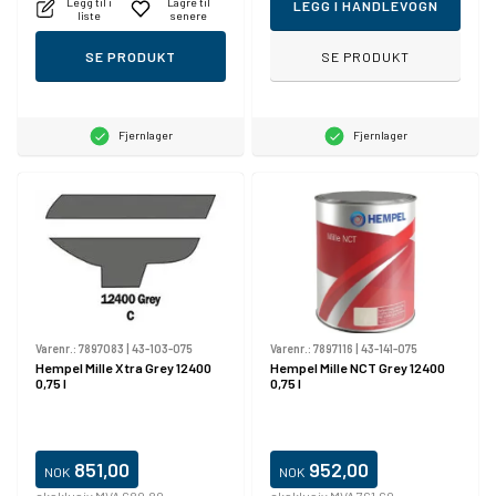
Legg til i
Lagre til
LEGG I HANDLEVOGN
liste
senere
SE PRODUKT
SE PRODUKT
Fjernlager
Fjernlager
Varenr.:
7897083
|
43-103-075
Varenr.:
7897116
|
43-141-075
Hempel Mille Xtra Grey 12400
Hempel Mille NCT Grey 12400
0,75 l
0,75 l
851,00
952,00
NOK
NOK