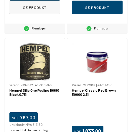
SE PRODUKT
SE PRODUKT
Fjernlager
Fjernlager
Varenr.:
7897062
|
43-030-075
Varenr.:
7897099
|
43-111-250
Hempel Silic One Fouling 19990
Hempel Classic Red Brown
Black 0,75 l
50000 2,5 l
767,00
NOK
eksklusiv MVA 613,60
1.833,00
Eventuelt frakt kommer i tillegg.
NOK