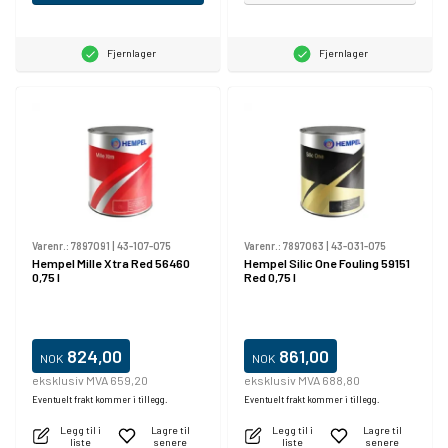
Fjernlager
Fjernlager
Varenr.:
7897091
|
43-107-075
Varenr.:
7897063
|
43-031-075
Hempel Mille Xtra Red 56460
Hempel Silic One Fouling 59151
0,75 l
Red 0,75 l
824,00
861,00
NOK
NOK
eksklusiv MVA 659,20
eksklusiv MVA 688,80
Eventuelt frakt kommer i tillegg.
Eventuelt frakt kommer i tillegg.
Legg til i
Lagre til
Legg til i
Lagre til
liste
senere
liste
senere