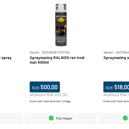
Varenr.:
10213836
|
1217140
Varenr.:
1021384
 spray
Spraymaling RAL9010 ren hvid
Spraymaling s
mat 500ml
500,00
518,0
NOK
NOK
eksklusiv MVA 400,00
eksklusiv MVA 
Eventuelt frakt kommer i tillegg.
Eventuelt frakt komm
Fjernlager