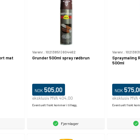
Varenr.:
10213851
|
604462
Varenr.:
1021383
ort mat
Grunder 500ml spray rødbrun
Spraymaling 
500ml
505,00
575,0
NOK
NOK
eksklusiv MVA 404,00
eksklusiv MVA
Eventuelt frakt kommer i tillegg.
Eventuelt frakt komm
Fjernlager