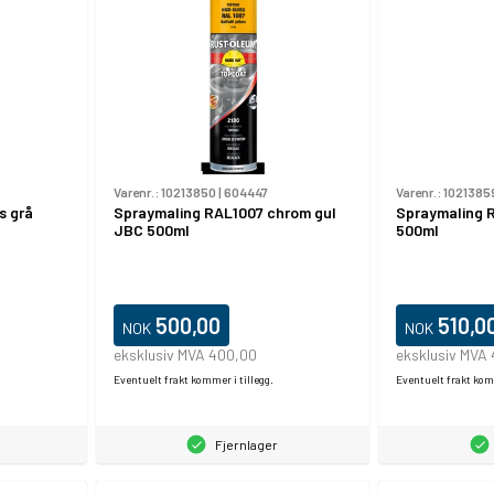
Varenr.:
10213850
|
604447
Varenr.:
1021385
s grå
Spraymaling RAL1007 chrom gul
Spraymaling R
JBC 500ml
500ml
500,00
510,0
NOK
NOK
eksklusiv MVA 400,00
eksklusiv MVA
Eventuelt frakt kommer i tillegg.
Eventuelt frakt komm
Fjernlager