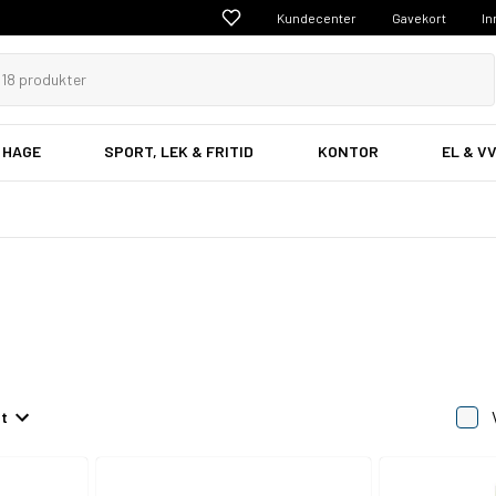
Kundecenter
Gavekort
In
 HAGE
SPORT, LEK & FRITID
KONTOR
EL & V
et