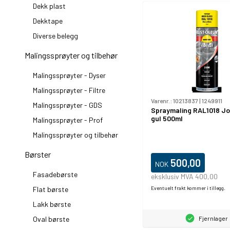
Dekk plast
Dekktape
Diverse belegg
Malingssprøyter og tilbehør
Malingssprøyter - Dyser
Malingssprøyter - Filtre
Varenr.:
10213837
|
1249911
Malingssprøyter - GDS
Spraymaling RAL1018 J
gul 500ml
Malingssprøyter - Prof
Malingssprøyter og tilbehør
Børster
500,00
NOK
Fasadebørste
eksklusiv MVA 400,00
Flat børste
Eventuelt frakt kommer i tillegg.
Lakk børste
Oval børste
Fjernlager