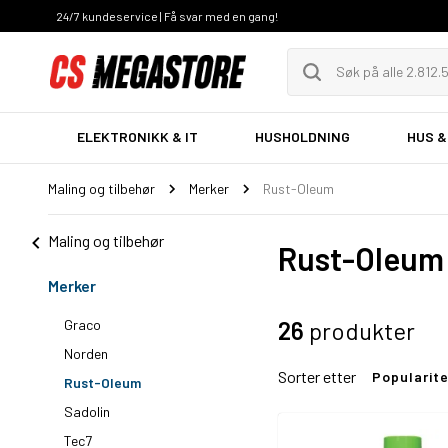
24/7 kundeservice | Få svar med en gang!
ELEKTRONIKK & IT
HUSHOLDNING
HUS &
Maling og tilbehør
Merker
Rust-Oleum
Maling og tilbehør
Rust-Oleum
Merker
Graco
26
produkter
Norden
Sorter etter
Popularit
Rust-Oleum
Sadolin
Tec7