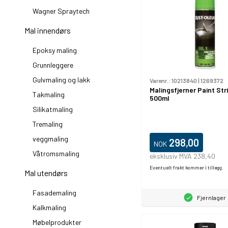
Wagner Spraytech
Mal innendørs
Epoksy maling
Grunnleggere
Gulvmaling og lakk
Varenr.:
10213840
|
1269372
Malingsfjerner Paint Str
Takmaling
500ml
Silikatmaling
Tremaling
veggmaling
298,00
NOK
Våtromsmaling
eksklusiv MVA 238,40
Eventuelt frakt kommer i tillegg.
Mal utendørs
Fasademaling
Fjernlager
Kalkmaling
Møbelprodukter