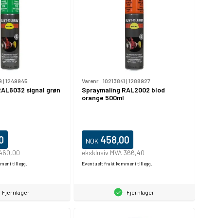
9
|
1249945
Varenr.:
10213841
|
1288927
RAL6032 signal grøn
Spraymaling RAL2002 blod
orange 500ml
0
458,00
NOK
 460,00
eksklusiv MVA 366,40
er i tillegg.
Eventuelt frakt kommer i tillegg.
Fjernlager
Fjernlager