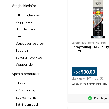
Veggbekledning
Filt- og glassvev
Veggmaleri
Grunnleggere
Lim og lim
Varenr.:
10213845
|
427666
Stucco og rosetter
Spraymaling RAL7035 ly
Tapeten
500ml
Bakgrunnsverktøy
Veggpaneler
500,00
NOK
Spesialprodukter
eksklusiv MVA 400,00
Billakk
Eventuelt frakt kommer i tillegg.
Effekt maling
Epoksy maling
Fjernlager
Tetningsmiddel