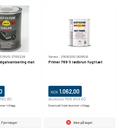
3
|
RUS-2705226
Varenr.:
21616305
|
809541
ldgalvanisering mat
Primer 769 1l rødbrun fugttæt
0
1.062,00
NOK
 780,80
eksklusiv MVA 849,60
er i tillegg.
Eventuelt frakt kommer i tillegg.
Fjernlager
Ikke på lager