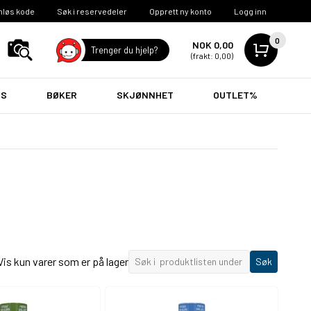
nløs kode
Søk i reservedeler
Opprett ny konto
Logg inn
0
NOK 0,00
Trenger du hjelp?
(frakt: 0,00)
VS
BØKER
SKJØNNHET
OUTLET%
Vis kun varer som er på lager
Søk