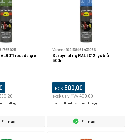
8
|
765925
Varenr.:
10213846
|
431056
RAL6011 reseda grøn
Spraymaling RAL5012 lys blå
500ml
0
500,00
NOK
 399,20
eksklusiv MVA 400,00
er i tillegg.
Eventuelt frakt kommer i tillegg.
Fjernlager
Fjernlager