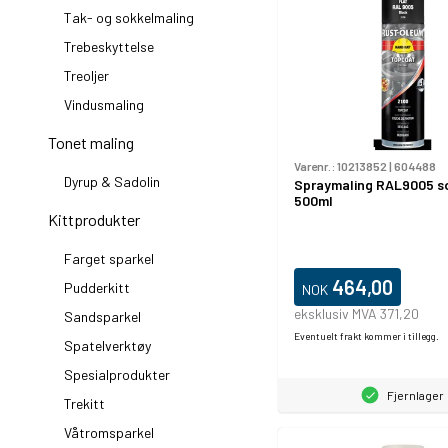
Tak- og sokkelmaling
Trebeskyttelse
Treoljer
Vindusmaling
Tonet maling
Varenr.:
10213852
|
604488
Dyrup & Sadolin
Spraymaling RAL9005 s
500ml
Kittprodukter
Farget sparkel
464,00
Pudderkitt
NOK
eksklusiv MVA 371,20
Sandsparkel
Eventuelt frakt kommer i tillegg.
Spatelverktøy
Spesialprodukter
Fjernlager
Trekitt
Våtromsparkel