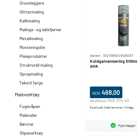
Grunnleggere
Glittermaling
Kalkmaling
Malings- og lakkfjerner
Metallmaling
Monteringslim
Varenr.:
10213856
|
659037
Pleieprodukter
Koldgalvanisering 500ml
Strukturell maling
zink
Spraymaling
Tekstil farge
468,00
NOK
Maleverktøy
eksklusiv MVA 374,40
Fugevåpen
Eventuelt frakt kommer i tillegg.
Maleruller
Børster
Fjernlager
Slipeverktøy