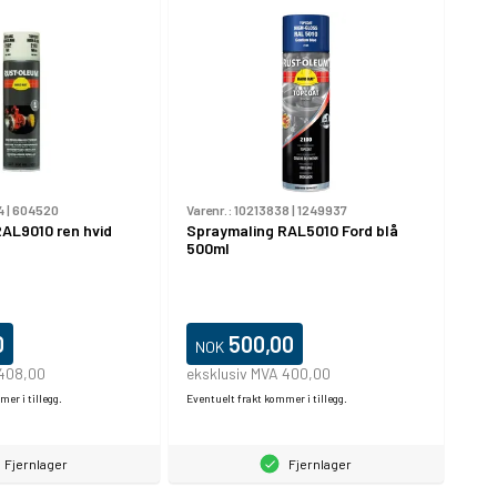
4
|
604520
Varenr.:
10213838
|
1249937
AL9010 ren hvid
Spraymaling RAL5010 Ford blå
500ml
0
500,00
NOK
 408,00
eksklusiv MVA 400,00
er i tillegg.
Eventuelt frakt kommer i tillegg.
Fjernlager
Fjernlager