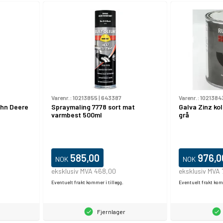
Varenr.:
10213855
|
643387
Varenr.:
1021384
ohn Deere
Spraymaling 7778 sort mat
Galva Zinz ko
varmbest 500ml
grå
585,00
976,0
NOK
NOK
eksklusiv MVA 468,00
eksklusiv MVA
Eventuelt frakt kommer i tillegg.
Eventuelt frakt komm
Fjernlager