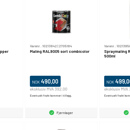
Varenr.:
10213842
|
2705184
Varenr.:
1021385
ipper
Maling RAL9005 sort combicolor
Spraymaling 
500ml
490,00
499,0
NOK
NOK
eksklusiv MVA 392,00
eksklusiv MVA
Eventuelt frakt kommer i tillegg.
Eventuelt frakt komm
Fjernlager