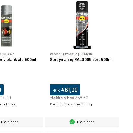
9
|
604413
Varenr.:
10213853
|
604496
ølv blank alu 500ml
Spraymaling RAL9005 sort 500ml
0
461,00
NOK
414,40
eksklusiv MVA 368,80
er i tillegg.
Eventuelt frakt kommer i tillegg.
Fjernlager
Fjernlager