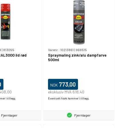
9
|
813055
Varenr.:
10213861
|
966515
AL3000 ild rød
Spraymaling zink/alu dampfarve
500ml
0
773,00
NOK
 408,00
eksklusiv MVA 618,40
er i tillegg.
Eventuelt frakt kommer i tillegg.
Fjernlager
Fjernlager