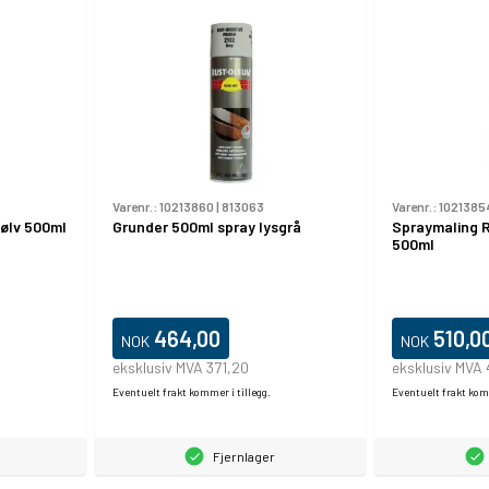
Varenr.:
10213860
|
813063
Varenr.:
1021385
sølv 500ml
Grunder 500ml spray lysgrå
Spraymaling R
500ml
464,00
510,0
NOK
NOK
eksklusiv MVA 371,20
eksklusiv MVA
Eventuelt frakt kommer i tillegg.
Eventuelt frakt komm
Fjernlager