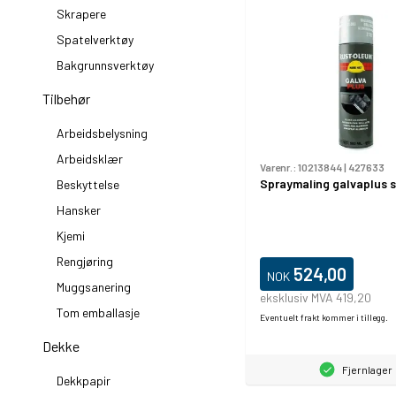
Skrapere
Spatelverktøy
Bakgrunnsverktøy
Tilbehør
Arbeidsbelysning
Arbeidsklær
Varenr.:
10213844
|
427633
Spraymaling galvaplus 
Beskyttelse
Hansker
Kjemi
Rengjøring
524,00
NOK
Muggsanering
eksklusiv MVA 419,20
Tom emballasje
Eventuelt frakt kommer i tillegg.
Dekke
Fjernlager
Dekkpapir