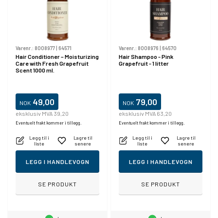
Varenr.:
8008977
|
64571
Varenr.:
8008976
|
64570
Hair Conditioner – Moisturizing
Hair Shampoo - Pink
Care with Fresh Grapefruit
Grapefruit - 1 litter
Scent 1000 ml.
49,00
79,00
NOK
NOK
eksklusiv MVA 39,20
eksklusiv MVA 63,20
Eventuelt frakt kommer i tillegg.
Eventuelt frakt kommer i tillegg.
Legg til i
Lagre til
Legg til i
Lagre til
liste
senere
liste
senere
LEGG I HANDLEVOGN
LEGG I HANDLEVOGN
SE PRODUKT
SE PRODUKT