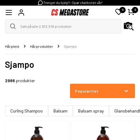
Trenger du hjelp? - Spør chatboten vår!
0
0
Hårpleie
Hårprodukter
Sjampo
Sjampo
2986
produkter
Popularitet
Curling Shampoo
Balsam
Balsam spray
Glansbehandl