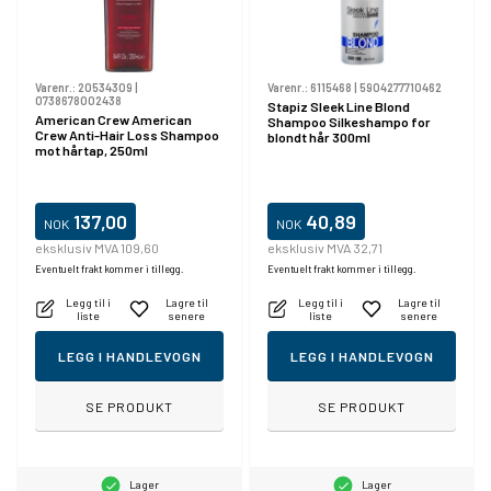
Varenr.:
20534309
|
Varenr.:
6115468
|
5904277710462
0738678002438
Stapiz Sleek Line Blond
American Crew American
Shampoo Silkeshampo for
Crew Anti-Hair Loss Shampoo
blondt hår 300ml
mot hårtap, 250ml
137,00
40,89
NOK
NOK
eksklusiv MVA 109,60
eksklusiv MVA 32,71
Eventuelt frakt kommer i tillegg.
Eventuelt frakt kommer i tillegg.
Legg til i
Lagre til
Legg til i
Lagre til
liste
senere
liste
senere
LEGG I HANDLEVOGN
LEGG I HANDLEVOGN
SE PRODUKT
SE PRODUKT
Lager
Lager