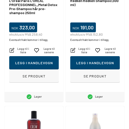
L'Oreal Paris L'OREAL
Redken Redken Shampoo (300
PROFESSIONNEL_Metal Detox
ml)
Pre-Shampoo hår pre-
shampoo 250ml
323,00
191,00
NOK
NOK
eksklusiv MVA 258,40
eksklusiv MVA 152,80
Eventuelt frakt kommer i tillegg.
Eventuelt frakt kommer i tillegg.
Legg til i
Lagre til
Legg til i
Lagre til
liste
senere
liste
senere
LEGG I HANDLEVOGN
LEGG I HANDLEVOGN
SE PRODUKT
SE PRODUKT
Lager
Lager