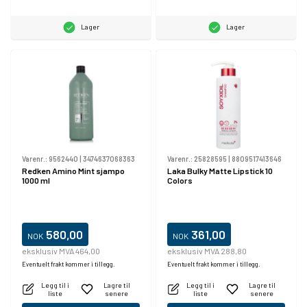
Lager
Lager
Varenr.:
9562440
|
3474637068363
Varenr.:
25828595
|
8809517413646
Redken Amino Mint sjampo
Laka Bulky Matte Lipstick 10
1000 ml
Colors
580,00
361,00
NOK
NOK
eksklusiv MVA 464,00
eksklusiv MVA 288,80
Eventuelt frakt kommer i tillegg.
Eventuelt frakt kommer i tillegg.
Legg til i
Lagre til
Legg til i
Lagre til
liste
senere
liste
senere