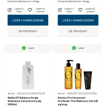
Eventuelt frakt kommer i tillegg.
Eventuelt frakt kommer i tillegg.
Legg til i
Lagre til
Legg til i
Lagre til
liste
senere
liste
senere
LEGG I HANDLEVOGN
LEGG I HANDLEVOGN
SE PRODUKT
SE PRODUKT
Lager
Lager
Varenr.:
7410242
|
4015600112431
Varenr.:
10983917
|
8432225137346
Wella SP Balance Scalp
Revlon Professional -
Shampoo Sensitive Scalp
Orofluido The Wellness Set hår
1000ml
og krop