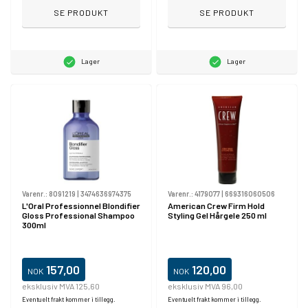
SE PRODUKT
SE PRODUKT
Lager
Lager
Varenr.:
8091219
|
3474636974375
Varenr.:
4179077
|
669316060506
L'Oral Professionnel Blondifier
American Crew Firm Hold
Gloss Professional Shampoo
Styling Gel Hårgele 250 ml
300ml
157,00
120,00
NOK
NOK
eksklusiv MVA 125,60
eksklusiv MVA 96,00
Eventuelt frakt kommer i tillegg.
Eventuelt frakt kommer i tillegg.