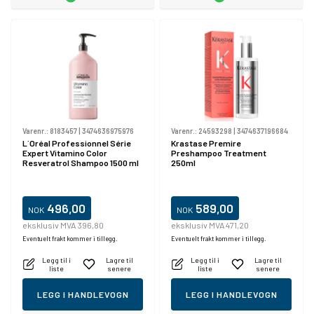
Varenr.:
8183457
|
3474636975976
Varenr.:
24593298
|
3474637196684
L´Oréal Professionnel Série
Krastase Premire
Expert Vitamino Color
Preshampoo Treatment
Resveratrol Shampoo 1500 ml
250ml
496,00
589,00
NOK
NOK
eksklusiv MVA 396,80
eksklusiv MVA 471,20
Eventuelt frakt kommer i tillegg.
Eventuelt frakt kommer i tillegg.
Legg til i
Lagre til
Legg til i
Lagre til
liste
senere
liste
senere
LEGG I HANDLEVOGN
LEGG I HANDLEVOGN