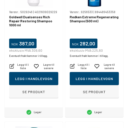
Varenr.:
5029246
|
4021609029229
Varenr.:
9256533
|
884486453358
Goldwell Dualsenses Rich
Redken Extreme Regenerating
Repair Restoring Shampoo
Shampoo (500 ml)
1000 ml
387,00
282,00
NOK
NOK
eksklusiv MVA 309,60
eksklusiv MVA 225,60
Eventuelt frakt kommer i tillegg.
Eventuelt frakt kommer i tillegg.
Legg til i
Lagre til
Legg til i
Lagre til
liste
senere
liste
senere
LEGG I HANDLEVOGN
LEGG I HANDLEVOGN
SE PRODUKT
SE PRODUKT
Lager
Lager