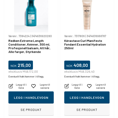
Varenr.:
7384224
|
3474636920280
Varenr.:
7317806
|
3474636968787
Redken Extreme Length
Kérastase Curl Manifesto
Conditioner, Kvinner, 300 ml,
Fondant Essential Hydration
Profesjonell balsam, Alt hår,
250ml
Alle farger, Styrkende
215,00
408,00
NOK
NOK
eksklusiv MVA 172,00
eksklusiv MVA 326,40
Eventuelt frakt kommer i tillegg.
Eventuelt frakt kommer i tillegg.
Legg til i
Lagre til
Legg til i
Lagre til
liste
senere
liste
senere
LEGG I HANDLEVOGN
LEGG I HANDLEVOGN
SE PRODUKT
SE PRODUKT