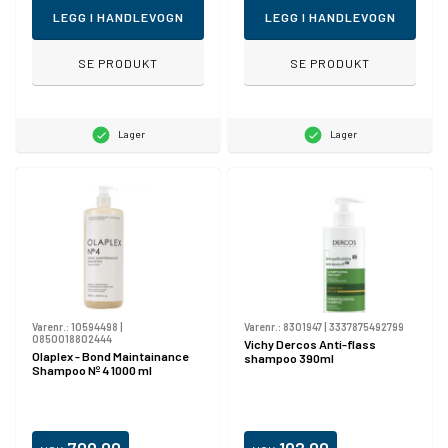
LEGG I HANDLEVOGN
LEGG I HANDLEVOGN
SE PRODUKT
SE PRODUKT
Lager
Lager
Varenr.:
10594498
|
Varenr.:
8301947
|
3337875492799
0850018802444
Vichy Dercos Anti-flass
Olaplex - Bond Maintainance
shampoo 390ml
Shampoo Nº 4 1000 ml