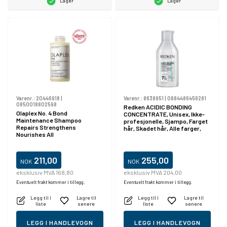
Lager
Lager
Varenr.:
20446918
|
Varenr.:
8638951
|
0884486456281
0850018802598
Redken ACIDIC BONDING
Olaplex No. 4 Bond
CONCENTRATE, Unisex, Ikke-
Maintenance Shampoo
profesjonelle, Sjampo, Farget
Repairs Strengthens
hår, Skadet hår, Alle farger,
Nourishes All
300 ml
211,00
255,00
NOK
NOK
eksklusiv MVA 168,80
eksklusiv MVA 204,00
Eventuelt frakt kommer i tillegg.
Eventuelt frakt kommer i tillegg.
Legg til i
Lagre til
Legg til i
Lagre til
liste
senere
liste
senere
LEGG I HANDLEVOGN
LEGG I HANDLEVOGN