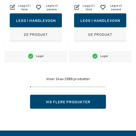
Legg til i
Lagre til
Legg til i
Lagre til
liste
senere
liste
senere
LEGG I HANDLEVOGN
LEGG I HANDLEVOGN
SE PRODUKT
SE PRODUKT
Lager
Lager
Viser
24
av 2986 produkter
VIS FLERE PRODUKTER