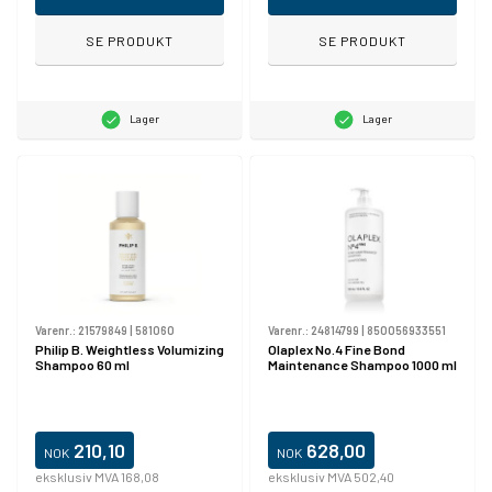
SE PRODUKT
SE PRODUKT
Lager
Lager
Varenr.:
21579849
|
581060
Varenr.:
24814799
|
850056933551
Philip B. Weightless Volumizing
Olaplex No.4 Fine Bond
Shampoo 60 ml
Maintenance Shampoo 1000 ml
210,10
628,00
NOK
NOK
eksklusiv MVA 168,08
eksklusiv MVA 502,40