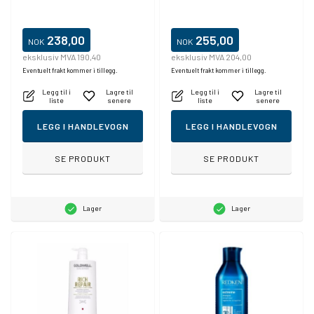
238,00
255,00
NOK
NOK
eksklusiv MVA 190,40
eksklusiv MVA 204,00
Eventuelt frakt kommer i tillegg.
Eventuelt frakt kommer i tillegg.
Legg til i
Lagre til
Legg til i
Lagre til
liste
senere
liste
senere
LEGG I HANDLEVOGN
LEGG I HANDLEVOGN
SE PRODUKT
SE PRODUKT
Lager
Lager