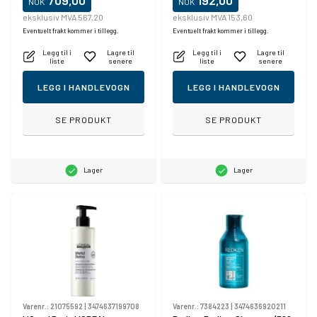
709,00
192,00
NOK
NOK
eksklusiv MVA 567,20
eksklusiv MVA 153,60
Eventuelt frakt kommer i tillegg.
Eventuelt frakt kommer i tillegg.
Legg til i
Lagre til
Legg til i
Lagre til
liste
senere
liste
senere
LEGG I HANDLEVOGN
LEGG I HANDLEVOGN
SE PRODUKT
SE PRODUKT
Lager
Lager
Varenr.:
21075592
|
3474637199708
Varenr.:
7384223
|
3474636920211