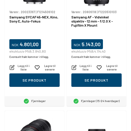
Varenr.:
20023367
|
F1214506102
Varenr.:
20806118
|
F1220510103
Samyang SYCAF45-NEX, Kino,
Samyang AF - Vidvinkel
Sony E, Auto-fokus
objektiv - 12 mm - f/2.0 X -
Fujifilm X Mount
4.801,00
5.143,00
NOK
NOK
eksklusiv MVA 3.840,80
eksklusiv MVA 4.114,40
Eventuelt frakt kommer i tillegg.
Eventuelt frakt kommer i tillegg.
Legg til i
Lagre til
Legg til i
Lagre til
liste
senere
liste
senere
SE PRODUKT
SE PRODUKT
Fjernlager
Fjernlager (15-24 hverdager)