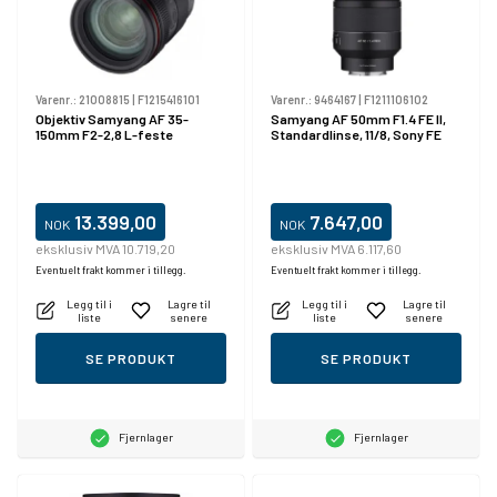
Varenr.:
21008815
|
F1215416101
Varenr.:
9464167
|
F1211106102
Objektiv Samyang AF 35-
Samyang AF 50mm F1.4 FE II,
150mm F2-2,8 L-feste
Standardlinse, 11/8, Sony FE
13.399,00
7.647,00
NOK
NOK
eksklusiv MVA 10.719,20
eksklusiv MVA 6.117,60
Eventuelt frakt kommer i tillegg.
Eventuelt frakt kommer i tillegg.
Legg til i
Lagre til
Legg til i
Lagre til
liste
senere
liste
senere
SE PRODUKT
SE PRODUKT
Fjernlager
Fjernlager