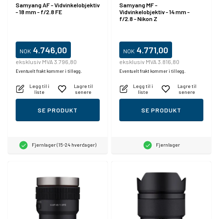
Samyang AF - Vidvinkelobjektiv
Samyang MF -
- 18 mm - f/2.8 FE
Vidvinkelobjektiv - 14 mm -
f/2.8 - Nikon Z
4.746,00
4.771,00
NOK
NOK
eksklusiv MVA 3.796,80
eksklusiv MVA 3.816,80
Eventuelt frakt kommer i tillegg.
Eventuelt frakt kommer i tillegg.
Legg til i
Lagre til
Legg til i
Lagre til
liste
senere
liste
senere
SE PRODUKT
SE PRODUKT
Fjernlager (15-24 hverdager)
Fjernlager