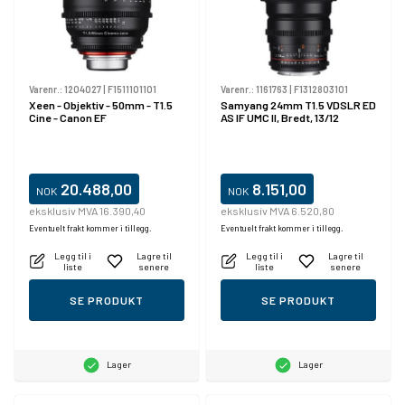
Varenr.:
1204027
|
F1511101101
Varenr.:
1161763
|
F1312803101
Xeen - Objektiv - 50mm - T1.5
Samyang 24mm T1.5 VDSLR ED
Cine - Canon EF
AS IF UMC II, Bredt, 13/12
20.488,00
8.151,00
NOK
NOK
eksklusiv MVA 16.390,40
eksklusiv MVA 6.520,80
Eventuelt frakt kommer i tillegg.
Eventuelt frakt kommer i tillegg.
Legg til i
Lagre til
Legg til i
Lagre til
liste
senere
liste
senere
SE PRODUKT
SE PRODUKT
Lager
Lager