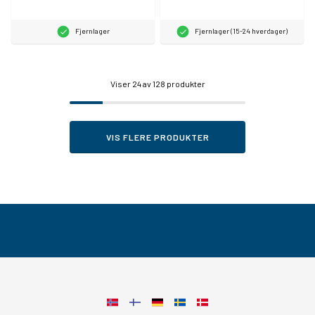
Fjernlager
Fjernlager (15-24 hverdager)
Viser
24
av 128 produkter
VIS FLERE PRODUKTER