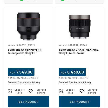
Varenr.:
8640711
|
23321
Varenr.:
9256557
|
23344
Samyang AF 85MM F/1.4 II
Samyang SYCAF35-NEX, Kino,
teleobjektiv, Sony FE
Sony E, Auto-fokus
7.549,00
6.438,00
NOK
NOK
eksklusiv MVA 6.039,20
eksklusiv MVA 5.150,40
Eventuelt frakt kommer i tillegg.
Eventuelt frakt kommer i tillegg.
Legg til i
Lagre til
Legg til i
Lagre til
liste
senere
liste
senere
SE PRODUKT
SE PRODUKT