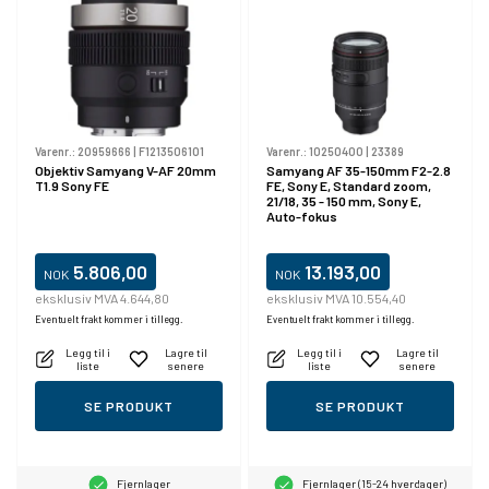
Varenr.:
20959666
|
F1213506101
Varenr.:
10250400
|
23389
Objektiv Samyang V-AF 20mm
Samyang AF 35-150mm F2-2.8
T1.9 Sony FE
FE, Sony E, Standard zoom,
21/18, 35 - 150 mm, Sony E,
Auto-fokus
5.806,00
13.193,00
NOK
NOK
eksklusiv MVA 4.644,80
eksklusiv MVA 10.554,40
Eventuelt frakt kommer i tillegg.
Eventuelt frakt kommer i tillegg.
Legg til i
Lagre til
Legg til i
Lagre til
liste
senere
liste
senere
SE PRODUKT
SE PRODUKT
Fjernlager
Fjernlager (15-24 hverdager)