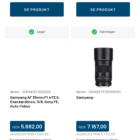
SE PRODUKT
SE PRODUKT
Lager
Fjernlager
Varenr.:
21874819
|
1023225
Varenr.:
1143463
|
F1112306101
Samyang AF 35mm F1.4 FE II,
Samyang -
Standardlinse, 11/9, Sony FE,
Auto-fokus
5.682,00
7.167,00
NOK
NOK
eksklusiv MVA 4.545,60
eksklusiv MVA 5.733,60
Eventuelt frakt kommer i tillegg.
Eventuelt frakt kommer i tillegg.