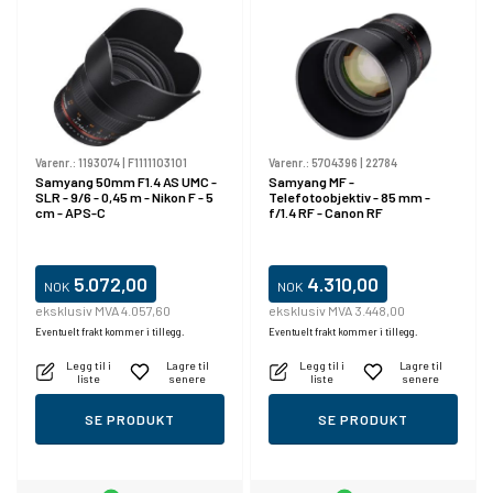
Varenr.:
1193074
|
F1111103101
Varenr.:
5704396
|
22784
Samyang 50mm F1.4 AS UMC -
Samyang MF -
SLR - 9/6 - 0,45 m - Nikon F - 5
Telefotoobjektiv - 85 mm -
cm - APS-C
f/1.4 RF - Canon RF
5.072,00
4.310,00
NOK
NOK
eksklusiv MVA 4.057,60
eksklusiv MVA 3.448,00
Eventuelt frakt kommer i tillegg.
Eventuelt frakt kommer i tillegg.
Legg til i
Lagre til
Legg til i
Lagre til
liste
senere
liste
senere
SE PRODUKT
SE PRODUKT