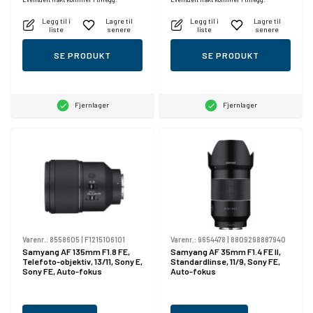
Legg til i
Lagre til
Legg til i
Lagre til
liste
senere
liste
senere
SE PRODUKT
SE PRODUKT
Fjernlager
Fjernlager
Varenr.:
8558605
|
F1215106101
Varenr.:
9654478
|
8809298887940
Samyang AF 135mm F1.8 FE,
Samyang AF 35mm F1.4 FE II,
Telefoto-objektiv, 13/11, Sony E,
Standardlinse, 11/9, Sony FE,
Sony FE, Auto-fokus
Auto-fokus