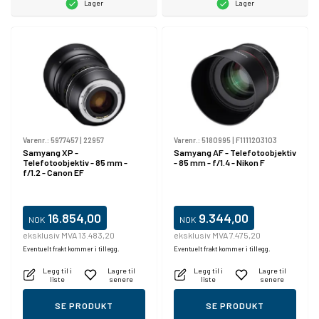
Lager
Lager
Varenr.:
5977457
|
22957
Varenr.:
5180995
|
F1111203103
Samyang XP -
Samyang AF - Telefotoobjektiv
Telefotoobjektiv - 85 mm -
- 85 mm - f/1.4 - Nikon F
f/1.2 - Canon EF
16.854,00
9.344,00
NOK
NOK
eksklusiv MVA 13.483,20
eksklusiv MVA 7.475,20
Eventuelt frakt kommer i tillegg.
Eventuelt frakt kommer i tillegg.
Legg til i
Lagre til
Legg til i
Lagre til
liste
senere
liste
senere
SE PRODUKT
SE PRODUKT