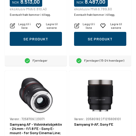
8.513,00
8.487,00
NOK
NOK
eksklusiv MVA 6.810,40
eksklusiv MVA 6.789,60
Eventuelt frakt kommer i tillegg.
Eventuelt frakt kommer i tillegg.
Legg til i
Lagre til
Legg til i
Lagre til
liste
senere
liste
senere
SE PRODUKT
SE PRODUKT
Fjernlager
Fjernlager (15-24 hverdager)
Varenr.:
7258709
|
23071
Varenr.:
20580182
|
F1215606101
Samyang AF - Vidvinkelobjektiv
Samyang V-AF, Sony FE
- 24 mm - f/1.8 FE - Sony E-
mount - for Sony Cinema Line;