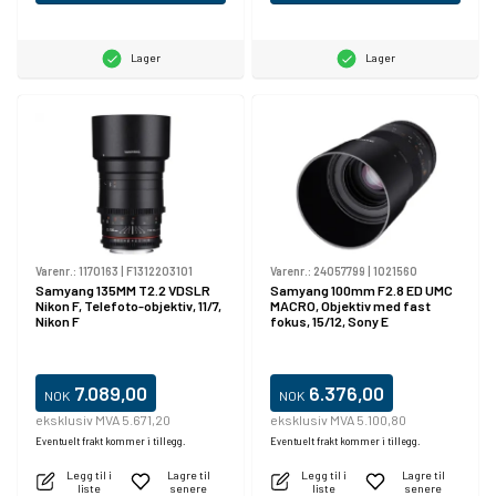
Lager
Lager
Varenr.:
1170163
|
F1312203101
Varenr.:
24057799
|
1021560
Samyang 135MM T2.2 VDSLR
Samyang 100mm F2.8 ED UMC
Nikon F, Telefoto-objektiv, 11/7,
MACRO, Objektiv med fast
Nikon F
fokus, 15/12, Sony E
7.089,00
6.376,00
NOK
NOK
eksklusiv MVA 5.671,20
eksklusiv MVA 5.100,80
Eventuelt frakt kommer i tillegg.
Eventuelt frakt kommer i tillegg.
Legg til i
Lagre til
Legg til i
Lagre til
liste
senere
liste
senere