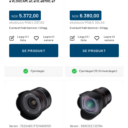
a VLOGCAM; a1; a1 II; a6700; a7
IV; a7 V; a7C II; a7CR; a7R V; a9 III
5.372,00
6.380,00
NOK
NOK
eksklusiv MVA 4.297,60
eksklusiv MVA 5.104,00
Eventuelt frakt kommer i tillegg.
Eventuelt frakt kommer i tillegg.
Legg til i
Lagre til
Legg til i
Lagre til
liste
senere
liste
senere
SE PRODUKT
SE PRODUKT
Fjernlager
Fjernlager (15-24 hverdager)
Varenr.:
7222495
|
F1214606101
Varenr.:
5682122
|
22794