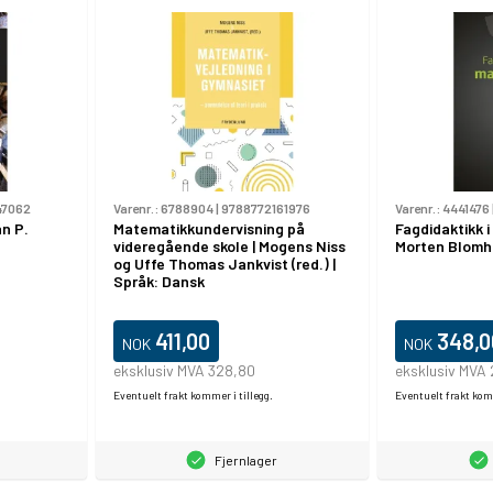
47062
Varenr.:
6788904
|
9788772161976
Varenr.:
4441476
an P.
Matematikkundervisning på
Fagdidaktikk i
videregående skole | Mogens Niss
Morten Blomhø
og Uffe Thomas Jankvist (red.) |
Språk: Dansk
411,00
348,0
NOK
NOK
eksklusiv MVA 328,80
eksklusiv MVA
Eventuelt frakt kommer i tillegg.
Eventuelt frakt komm
Fjernlager