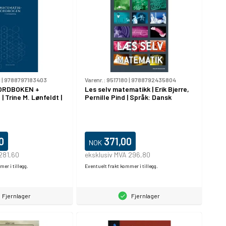
1
|
9788797183403
Varenr.:
9517180
|
9788792435804
ORDBOKEN +
Les selv matematikk | Erik Bjerre,
| Trine M. Lønfeldt |
Pernille Pind | Språk: Dansk
0
371,00
NOK
281,60
eksklusiv MVA 296,80
er i tillegg.
Eventuelt frakt kommer i tillegg.
Fjernlager
Fjernlager