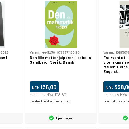
58025
Varenr.:
4441238
|
9788771180190
Varenr.:
1019301
an |
Den lille mattehjelperen | Isabella
Fra kvante til
Sandberg | Språk: Dansk
vitenskapen og
Møller | Helge
Engelsk
136,00
338,0
NOK
NOK
eksklusiv MVA 108,80
eksklusiv MVA
Eventuelt frakt kommer i tillegg.
Eventuelt frakt komm
Fjernlager