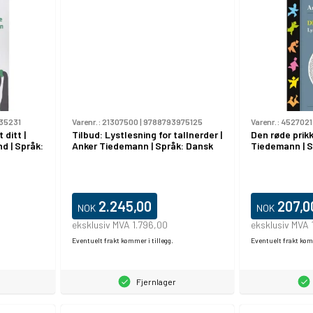
35231
Varenr.:
21307500
|
9788793975125
Varenr.:
4527021
ditt |
Tilbud: Lystlesning for tallnerder |
Den røde prikk
nd | Språk:
Anker Tiedemann | Språk: Dansk
Tiedemann | S
2.245,00
207,0
NOK
NOK
eksklusiv MVA 1.796,00
eksklusiv MVA 
Eventuelt frakt kommer i tillegg.
Eventuelt frakt komm
Fjernlager