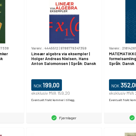
37338
Varenr.:
4445512
|
9788779347359
Varenr.:
2181426
nker
Lineær algebra via eksempler |
MATEMATIKK
sk
Holger Andreas Nielsen, Hans
formelsamling 
Anton Salomonsen | Språk: Dansk
Språk: Dansk
199,00
352,0
NOK
NOK
eksklusiv MVA 159,20
eksklusiv MVA 
Eventuelt frakt kommer i tillegg.
Eventuelt frakt komm
Fjernlager