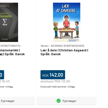
|
9788771186734
Varenr.:
9238166
|
9788799301935
 matematikk |
Lær å dele | Christian Aagaard |
j | Språk: Dansk
Språk: Dansk
0
142,00
NOK
 278,40
eksklusiv MVA 113,60
er i tillegg.
Eventuelt frakt kommer i tillegg.
Fjernlager
Fjernlager