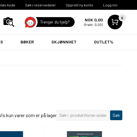
nløs kode
Søk i reservedeler
Opprett ny konto
Logg inn
0
NOK 0,00
Trenger du hjelp?
(frakt: 0,00)
VS
BØKER
SKJØNNHET
OUTLET%
Vis kun varer som er på lager
Søk