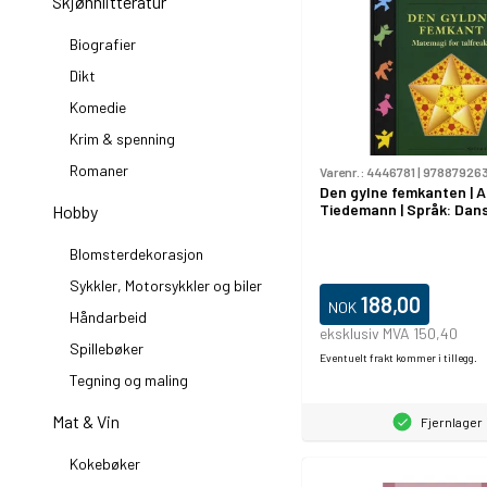
Skjønnlitteratur
Biografier
Dikt
Komedie
Krim & spenning
Romaner
Varenr.:
4446781
|
97887926
Den gylne femkanten | A
Tiedemann | Språk: Dan
Hobby
Blomsterdekorasjon
Sykkler, Motorsykkler og biler
188,00
NOK
Håndarbeid
eksklusiv MVA 150,40
Spillebøker
Eventuelt frakt kommer i tillegg.
Tegning og maling
Mat & Vin
Fjernlager
Kokebøker