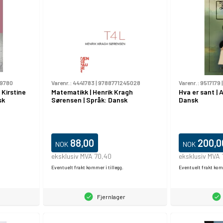
89780
Varenr.:
4441783
|
9788771245028
Varenr.:
9517179
 Kirstine
Matematikk | Henrik Kragh
Hva er sant | 
sk
Sørensen | Språk: Dansk
Dansk
88,00
200,0
NOK
NOK
eksklusiv MVA 70,40
eksklusiv MVA 
Eventuelt frakt kommer i tillegg.
Eventuelt frakt komm
Fjernlager