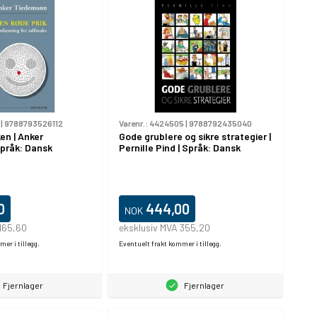
|
9788793526112
Varenr.:
4424505
|
9788792435040
en | Anker
Gode grublere og sikre strategier |
pråk: Dansk
Pernille Pind | Språk: Dansk
0
444,00
NOK
165,60
eksklusiv MVA 355,20
er i tillegg.
Eventuelt frakt kommer i tillegg.
Fjernlager
Fjernlager