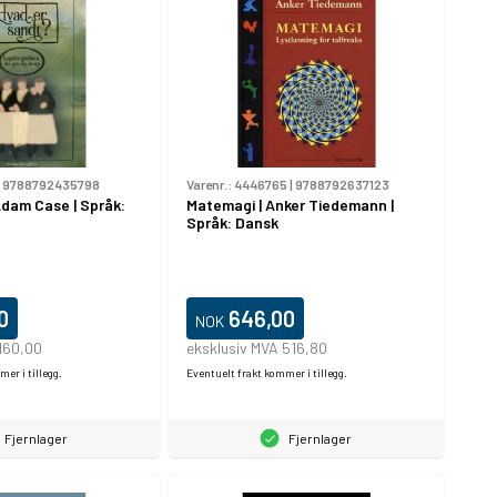
|
9788792435798
Varenr.:
4446765
|
9788792637123
Adam Case | Språk:
Matemagi | Anker Tiedemann |
Språk: Dansk
0
646,00
NOK
160,00
eksklusiv MVA 516,80
er i tillegg.
Eventuelt frakt kommer i tillegg.
Fjernlager
Fjernlager