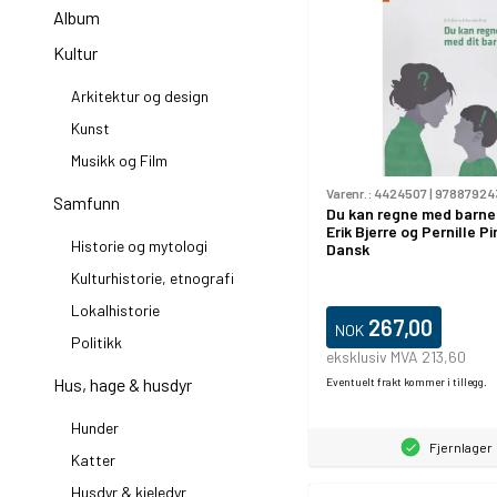
Album
Kultur
Arkitektur og design
Kunst
Musikk og Film
Varenr.:
4424507
|
97887924
Samfunn
Du kan regne med barnet 
Erik Bjerre og Pernille Pi
Historie og mytologi
Dansk
Kulturhistorie, etnografi
Lokalhistorie
267,00
NOK
Politikk
eksklusiv MVA 213,60
Hus, hage & husdyr
Eventuelt frakt kommer i tillegg.
Hunder
Fjernlager
Katter
Husdyr & kjeledyr