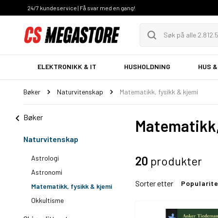
24/7 kundeservice | Få svar med en gang!
ELEKTRONIKK & IT
HUSHOLDNING
HUS &
Bøker
Naturvitenskap
Matematikk, fysikk & kjemi
Bøker
Matematikk,
Naturvitenskap
Astrologi
20
produkter
Astronomi
Sorter etter
Popularit
Matematikk, fysikk & kjemi
Okkultisme