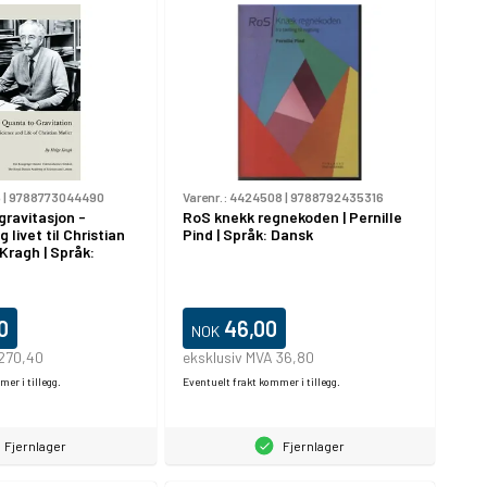
5
|
9788773044490
Varenr.:
4424508
|
9788792435316
 gravitasjon -
RoS knekk regnekoden | Pernille
 livet til Christian
Pind | Språk: Dansk
 Kragh | Språk:
0
46,00
NOK
 270,40
eksklusiv MVA 36,80
er i tillegg.
Eventuelt frakt kommer i tillegg.
Fjernlager
Fjernlager