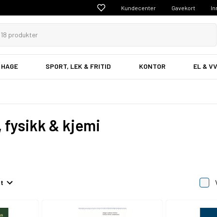
Kundecenter
Gavekort
In
 HAGE
SPORT, LEK & FRITID
KONTOR
EL & V
 fysikk & kjemi
et