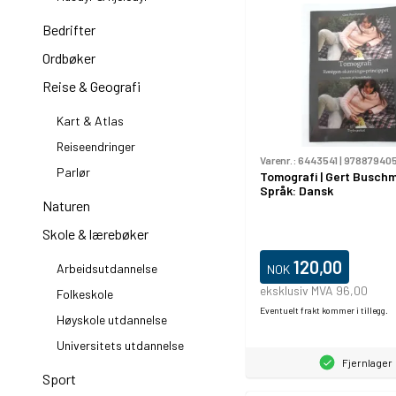
Bedrifter
Ordbøker
Reise & Geografi
Kart & Atlas
Reiseendringer
Varenr.:
6443541
|
97887940
Parlør
Tomografi | Gert Buschm
Språk: Dansk
Naturen
Skole & lærebøker
120,00
Arbeidsutdannelse
NOK
eksklusiv MVA 96,00
Folkeskole
Eventuelt frakt kommer i tillegg.
Høyskole utdannelse
Universitets utdannelse
Fjernlager
Sport