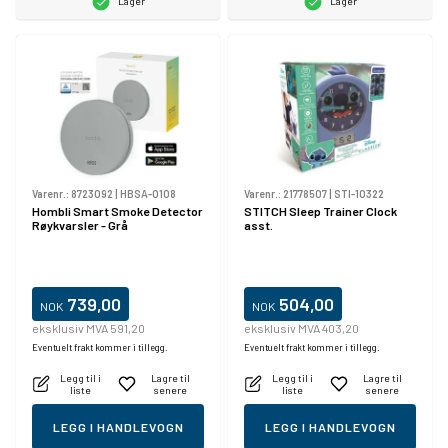
Lager
Lager
Varenr.:
8723092
|
HBSA-0108
Varenr.:
21778507
|
STI-10322
Hombli Smart Smoke Detector
STITCH Sleep Trainer Clock
Røykvarsler - Grå
asst.
739,00
504,00
NOK
NOK
eksklusiv MVA 591,20
eksklusiv MVA 403,20
Eventuelt frakt kommer i tillegg.
Eventuelt frakt kommer i tillegg.
Legg til i
Lagre til
Legg til i
Lagre til
liste
senere
liste
senere
LEGG I HANDLEVOGN
LEGG I HANDLEVOGN