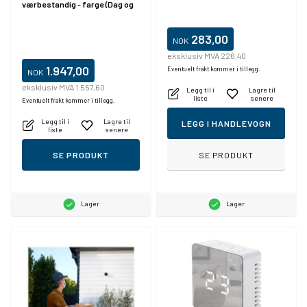
værbestandig - farge (Dag og
natt) - 2 MP - 1920 x 1080 -
1080p - lyd - trådløs - Wi-Fi -
H.264
283,00
NOK
eksklusiv MVA 226,40
1.947,00
Eventuelt frakt kommer i tillegg.
NOK
eksklusiv MVA 1.557,60
Legg til i
Lagre til
liste
senere
Eventuelt frakt kommer i tillegg.
Legg til i
Lagre til
LEGG I HANDLEVOGN
liste
senere
SE PRODUKT
SE PRODUKT
Lager
Lager