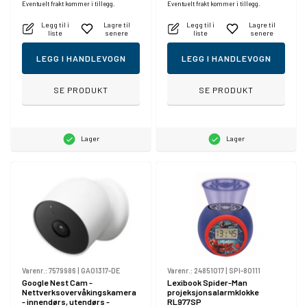
Eventuelt frakt kommer i tillegg.
Eventuelt frakt kommer i tillegg.
Legg til i
Lagre til
Legg til i
Lagre til
liste
senere
liste
senere
LEGG I HANDLEVOGN
LEGG I HANDLEVOGN
SE PRODUKT
SE PRODUKT
Lager
Lager
Varenr.:
7579986
|
GA01317-DE
Varenr.:
24851017
|
SPI-80111
Google Nest Cam -
Lexibook Spider-Man
Nettverksovervåkingskamera
projeksjonsalarmklokke
- innendørs, utendørs -
RL977SP