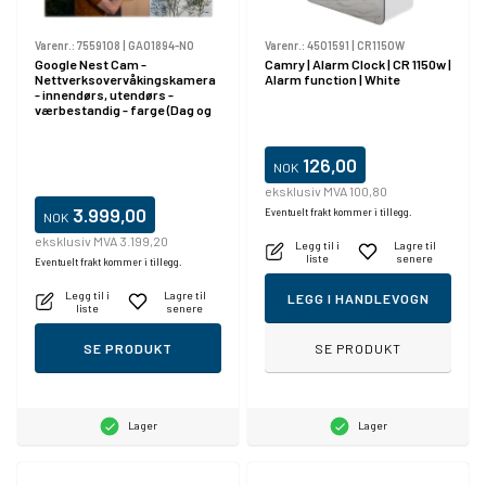
Varenr.:
7559108
|
GA01894-NO
Varenr.:
4501591
|
CR1150W
Google Nest Cam -
Camry | Alarm Clock | CR 1150w |
Nettverksovervåkingskamera
Alarm function | White
- innendørs, utendørs -
værbestandig - farge (Dag og
natt) - 2 MP - 1920 x 1080 -
1080p - lyd - trådløs - Wi-Fi -
H.264 (en pakke 2)
126,00
NOK
eksklusiv MVA 100,80
3.999,00
Eventuelt frakt kommer i tillegg.
NOK
eksklusiv MVA 3.199,20
Legg til i
Lagre til
liste
senere
Eventuelt frakt kommer i tillegg.
Legg til i
Lagre til
LEGG I HANDLEVOGN
liste
senere
SE PRODUKT
SE PRODUKT
Lager
Lager