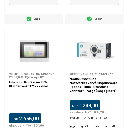
Lager
Lager
Varenr.:
10285066
|
DS-KH6320Y-
Varenr.:
25191738
|
WIFICO41CBK
WTE2(O-STD)/Europe BV
Nedis SmartLife -
Hikvision Pro Series DS-
Nettverksovervåkingskamera
KH6320Y-WTE2 - - kablet
- panne - kule - utendørs -
vanntett - farge (Dag og natt) -
8 MP - 3840 x 2160 - 4K - lyd -
trådløs - Wi-Fi - DC 5 V
1.269,00
NOK
eksklusiv MVA 1.015,20
2.455,00
Eventuelt frakt kommer i tillegg.
NOK
eksklusiv MVA 1.964,00
Legg til i
Lagre til