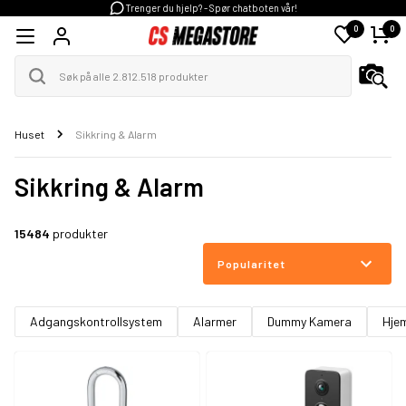
Trenger du hjelp? - Spør chatboten vår!
0
0
Huset
Sikkring & Alarm
Sikkring & Alarm
15484
produkter
Popularitet
Adgangskontrollsystem
Alarmer
Dummy Kamera
Hje