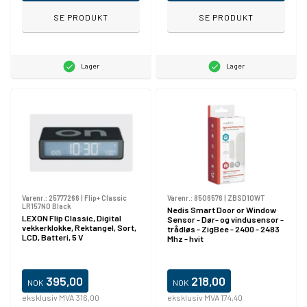
SE PRODUKT
SE PRODUKT
Lager
Lager
Varenr.:
25777266
|
Flip+ Classic
Varenr.:
8506576
|
ZBSD10WT
LR157N0 Black
Nedis Smart Door or Window
LEXON Flip Classic, Digital
Sensor - Dør- og vindusensor -
vekkerklokke, Rektangel, Sort,
trådløs - ZigBee - 2400 - 2483
LCD, Batteri, 5 V
Mhz - hvit
395,00
218,00
NOK
NOK
eksklusiv MVA 316,00
eksklusiv MVA 174,40