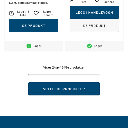
liste
senere
Eventuelt frakt kommer i tillegg.
Legg til i
Lagre til
LEGG I HANDLEVOGN
liste
senere
SE PRODUKT
SE PRODUKT
Lager
Lager
Viser
24
av 15484 produkter
VIS FLERE PRODUKTER