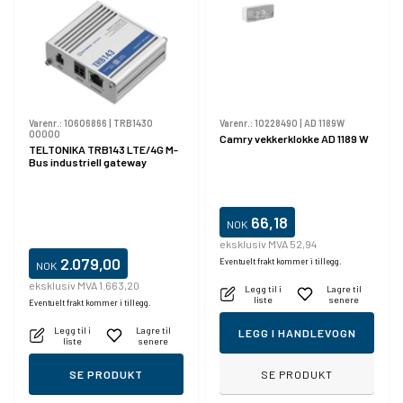
Varenr.:
10606866
|
TRB1430
Varenr.:
10228490
|
AD 1189W
00000
Camry vekkerklokke AD 1189 W
TELTONIKA TRB143 LTE/4G M-
Bus industriell gateway
66,18
NOK
eksklusiv MVA 52,94
2.079,00
Eventuelt frakt kommer i tillegg.
NOK
eksklusiv MVA 1.663,20
Legg til i
Lagre til
liste
senere
Eventuelt frakt kommer i tillegg.
Legg til i
Lagre til
LEGG I HANDLEVOGN
liste
senere
SE PRODUKT
SE PRODUKT