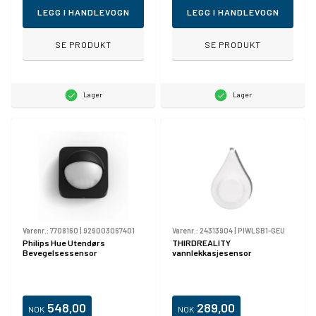
LEGG I HANDLEVOGN
LEGG I HANDLEVOGN
SE PRODUKT
SE PRODUKT
Lager
Lager
Varenr.:
7708160
|
929003067401
Varenr.:
24313904
|
PIWLSB1-GEU
Philips Hue Utendørs
THIRDREALITY
Bevegelsessensor
vannlekkasjesensor
548,00
289,00
NOK
NOK