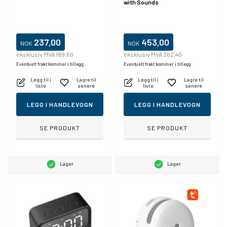
with Sounds
237,00
453,00
NOK
NOK
eksklusiv MVA 189,60
eksklusiv MVA 362,40
Eventuelt frakt kommer i tillegg.
Eventuelt frakt kommer i tillegg.
Legg til i
Lagre til
Legg til i
Lagre til
liste
senere
liste
senere
LEGG I HANDLEVOGN
LEGG I HANDLEVOGN
SE PRODUKT
SE PRODUKT
Lager
Lager