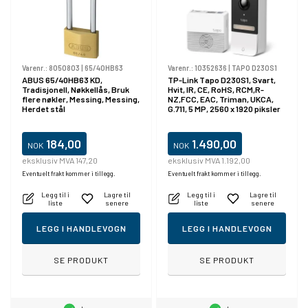
Varenr.:
8050803
|
65/40HB63
Varenr.:
10352636
|
TAPO D230S1
ABUS 65/40HB63 KD,
TP-Link Tapo D230S1, Svart,
Tradisjonell, Nøkkellås, Bruk
Hvit, IR, CE, RoHS, RCM,R-
flere nøkler, Messing, Messing,
NZ,FCC, EAC, Triman, UKCA,
Herdet stål
G.711, 5 MP, 2560 x 1920 piksler
184,00
1.490,00
NOK
NOK
eksklusiv MVA 147,20
eksklusiv MVA 1.192,00
Eventuelt frakt kommer i tillegg.
Eventuelt frakt kommer i tillegg.
Legg til i
Lagre til
Legg til i
Lagre til
liste
senere
liste
senere
LEGG I HANDLEVOGN
LEGG I HANDLEVOGN
SE PRODUKT
SE PRODUKT