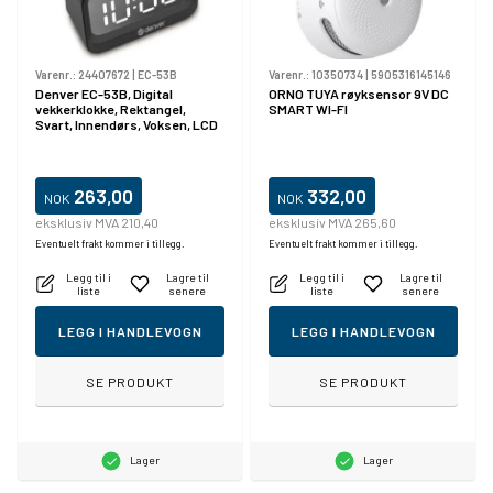
Varenr.:
24407672
|
EC-53B
Varenr.:
10350734
|
5905316145146
Denver EC-53B, Digital
ORNO TUYA røyksensor 9V DC
vekkerklokke, Rektangel,
SMART WI-FI
Svart, Innendørs, Voksen, LCD
263,00
332,00
NOK
NOK
eksklusiv MVA 210,40
eksklusiv MVA 265,60
Eventuelt frakt kommer i tillegg.
Eventuelt frakt kommer i tillegg.
Legg til i
Lagre til
Legg til i
Lagre til
liste
senere
liste
senere
LEGG I HANDLEVOGN
LEGG I HANDLEVOGN
SE PRODUKT
SE PRODUKT
Lager
Lager