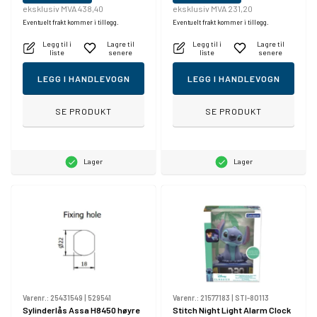
eksklusiv MVA 438,40
eksklusiv MVA 231,20
Eventuelt frakt kommer i tillegg.
Eventuelt frakt kommer i tillegg.
Legg til i
Lagre til
Legg til i
Lagre til
liste
senere
liste
senere
LEGG I HANDLEVOGN
LEGG I HANDLEVOGN
SE PRODUKT
SE PRODUKT
Lager
Lager
Varenr.:
25431549
|
529541
Varenr.:
21577183
|
STI-80113
Sylinderlås Assa H8450 høyre
Stitch Night Light Alarm Clock