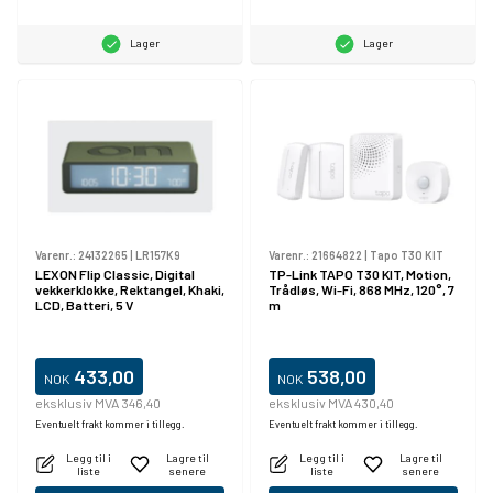
Lager
Lager
Varenr.:
24132265
|
LR157K9
Varenr.:
21664822
|
Tapo T30 KIT
LEXON Flip Classic, Digital
TP-Link TAPO T30 KIT, Motion,
vekkerklokke, Rektangel, Khaki,
Trådløs, Wi-Fi, 868 MHz, 120°, 7
LCD, Batteri, 5 V
m
433,00
538,00
NOK
NOK
eksklusiv MVA 346,40
eksklusiv MVA 430,40
Eventuelt frakt kommer i tillegg.
Eventuelt frakt kommer i tillegg.
Legg til i
Lagre til
Legg til i
Lagre til
liste
senere
liste
senere