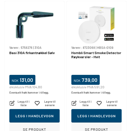
Varenr.:
5756276
|
310A
Varenr.:
8723068
|
HBSA-0109
Basi 310A firkantnøkkel Sølv
Hombli Smart Smoke Detector
Røykvarsler - Hvit
131,00
739,00
NOK
NOK
eksklusiv MVA 104,80
eksklusiv MVA 591,20
Eventuelt frakt kommer i tillegg.
Eventuelt frakt kommer i tillegg.
Legg til i
Lagre til
Legg til i
Lagre til
liste
senere
liste
senere
LEGG I HANDLEVOGN
LEGG I HANDLEVOGN
SE PRODUKT
SE PRODUKT