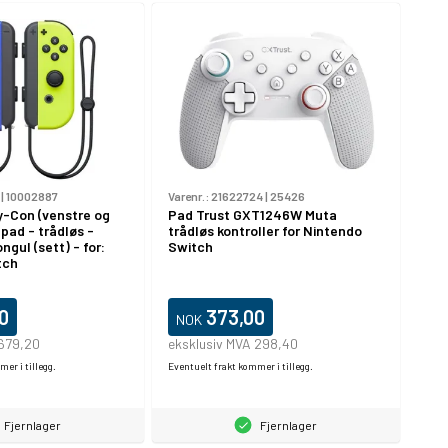
|
10002887
Varenr.:
21622724
|
25426
y-Con (venstre og
Pad Trust GXT1246W Muta
pad - trådløs -
trådløs kontroller for Nintendo
gul (sett) - for:
Switch
tch
0
373,00
NOK
 679,20
eksklusiv MVA 298,40
er i tillegg.
Eventuelt frakt kommer i tillegg.
Fjernlager
Fjernlager