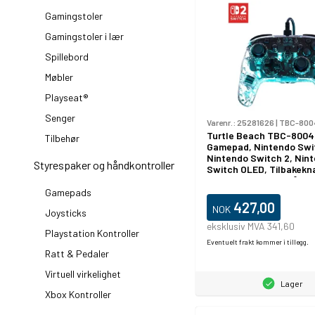
Gamingstoler
Gamingstoler i lær
Spillebord
Møbler
Playseat®
Senger
Varenr.:
25281626
|
TBC-800
Turtle Beach TBC-8004
Tilbehør
Gamepad, Nintendo Swi
Nintendo Switch 2, Nin
Styrespaker og håndkontroller
Switch OLED, Tilbakekn
pute, Rød/grønn/blå, K
ledninger (ikke trådløs)
Gamepads
427,00
NOK
Joysticks
eksklusiv MVA 341,60
Playstation Kontroller
Eventuelt frakt kommer i tillegg.
Ratt & Pedaler
Virtuell virkelighet
Lager
Xbox Kontroller