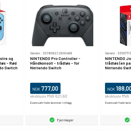
Varenr.:
3278062
|
2510466
Varenr.:
3310771
stre og
NINTENDO Pro Controller -
NINTENDO Joy
løs - Rød
Håndkonsoll - trådløs - for
trådløs (en pa
ndo Switch
Nintendo Switch
Nintendo Swi
777,00
188,0
NOK
NOK
eksklusiv MVA 621,60
eksklusiv MVA 
Eventuelt frakt kommer i tillegg.
Eventuelt frakt komm
Fjernlager