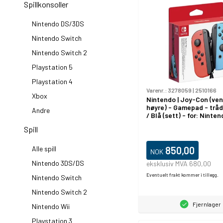
Spillkonsoller
Nintendo DS/3DS
Nintendo Switch
Nintendo Switch 2
Playstation 5
Playstation 4
Varenr.:
3278059
|
2510166
Xbox
Nintendo | Joy-Con (ven
høyre) - Gamepad - tråd
Andre
/ Blå (sett) - for: Ninte
Spill
Alle spill
850,00
NOK
Nintendo 3DS/DS
eksklusiv MVA 680,00
Eventuelt frakt kommer i tillegg.
Nintendo Switch
Nintendo Switch 2
Fjernlager
Nintendo Wii
Playstation 3