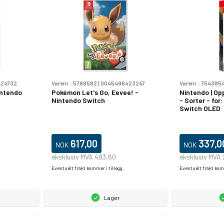
24732
Varenr.:
5788582
|
0045496423247
Varenr.:
754385
intendo
Pokémon Let's Go, Eevee! -
Nintendo | Opp
Nintendo Switch
- Sorter - for
Switch OLED
617,00
337,0
NOK
NOK
eksklusiv MVA 493,60
eksklusiv MVA
Eventuelt frakt kommer i tillegg.
Eventuelt frakt komm
Lager