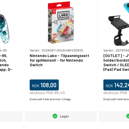
4-95
Varenr.:
5128097
|
0045496430825
Varenr.:
257876
-95,
Nintendo Labo - Tilpasningssett
[OUTLET] - J
tch,
for spillkonsoll - for Nintendo
holder/bordst
tendo
Switch
Switch / OLED 
app, D-
(Pad) Pad Swi
oblet med
, USB
108,00
142,2
NOK
NOK
eksklusiv MVA 86,40
eksklusiv MVA 
Eventuelt frakt kommer i tillegg.
Eventuelt frakt komm
Lager