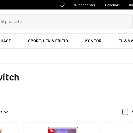
Kundecenter
Gavekort
In
 HAGE
SPORT, LEK & FRITID
KONTOR
EL & V
witch
et