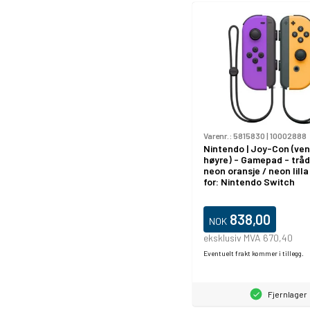
Varenr.:
5815830
|
10002888
Nintendo | Joy-Con (ven
høyre) - Gamepad - tråd
neon oransje / neon lilla 
for: Nintendo Switch
838,00
NOK
eksklusiv MVA 670,40
Eventuelt frakt kommer i tillegg.
Fjernlager