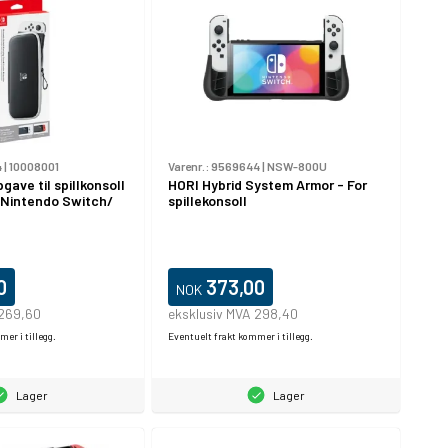
4
|
10008001
Varenr.:
9569644
|
NSW-800U
gave til spillkonsoll
HORI Hybrid System Armor - For
: Nintendo Switch/
spillekonsoll
0
373,00
NOK
 269,60
eksklusiv MVA 298,40
er i tillegg.
Eventuelt frakt kommer i tillegg.
Lager
Lager