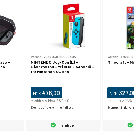
Varenr.:
7248050
|
10005494
Varenr.:
3760816
ase -
NINTENDO Joy-Con (L) -
Minecraft - N
tch
Håndkonsoll - trådløs - neonblå -
for Nintendo Switch
478,00
327,0
NOK
NOK
eksklusiv MVA 382,40
eksklusiv MVA 
Eventuelt frakt kommer i tillegg.
Eventuelt frakt komm
Fjernlager