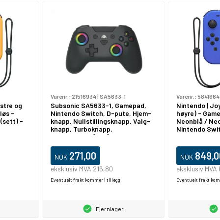
Varenr.:
21516934
|
SA5633-1
Varenr.:
5841664
stre og
Subsonic SA5633-1, Gamepad,
Nintendo | Jo
løs -
Nintendo Switch, D-pute, Hjem-
høyre) - Game
(sett) -
knapp, Nullstillingsknapp, Valg-
Neonblå / Neon
knapp, Turboknapp,
Nintendo Swi
Rød/grønn/blå, Trådløs,
Bluetooth
271,00
849,0
NOK
NOK
eksklusiv MVA 216,80
eksklusiv MVA
Eventuelt frakt kommer i tillegg.
Eventuelt frakt komm
Fjernlager