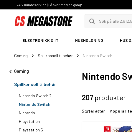
24/7 kundeservice | Få svar med en gang!
ELEKTRONIKK & IT
HUSHOLDNING
HUS &
Gaming
Spillkonsoll tilbehør
Nintendo Switch
Gaming
Nintendo S
Spillkonsoll tilbehør
Nintendo Switch 2
207
produkter
Nintendo Switch
Sorter etter
Popularit
Nintendo
Playstation
Playstation 5