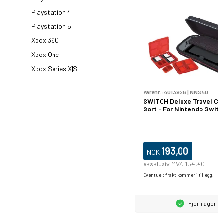
Playstation 4
Playstation 5
Xbox 360
Xbox One
Xbox Series X|S
Varenr.:
4013926
|
NNS40
SWITCH Deluxe Travel C
Sort - For Nintendo Swi
193,00
NOK
eksklusiv MVA 154,40
Eventuelt frakt kommer i tillegg.
Fjernlager