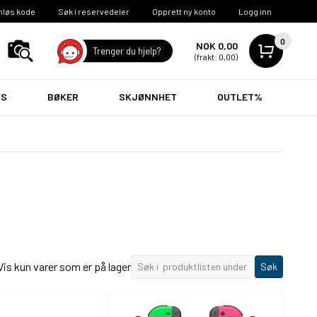
nløs kode
Søk i reservedeler
Opprett ny konto
Logg inn
0
NOK 0,00
Trenger du hjelp?
(frakt: 0,00)
VS
BØKER
SKJØNNHET
OUTLET%
Vis kun varer som er på lager
Søk