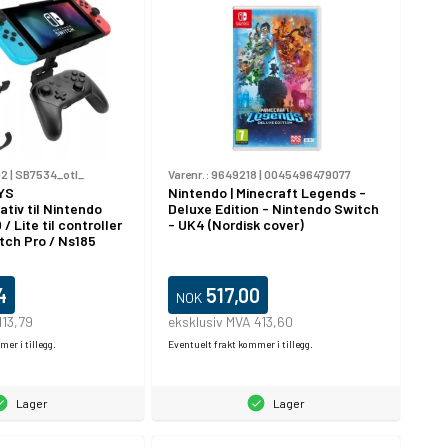
02
|
SB7534_otl_
Varenr.:
9649218
|
0045496479077
YS
Nintendo | Minecraft Legends -
ativ til Nintendo
Deluxe Edition - Nintendo Switch
/ Lite til controller
- UK4 (Nordisk cover)
tch Pro / Ns185
4
517,00
NOK
113,79
eksklusiv MVA 413,60
er i tillegg.
Eventuelt frakt kommer i tillegg.
Lager
Lager