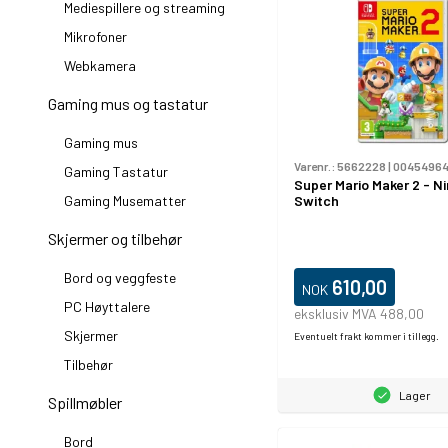
Mediespillere og streaming
Mikrofoner
Webkamera
Gaming mus og tastatur
Gaming mus
Varenr.:
5662228
|
00454964
Gaming Tastatur
Super Mario Maker 2 - N
Switch
Gaming Musematter
Skjermer og tilbehør
Bord og veggfeste
610,00
NOK
PC Høyttalere
eksklusiv MVA 488,00
Skjermer
Eventuelt frakt kommer i tillegg.
Tilbehør
Lager
Spillmøbler
Bord