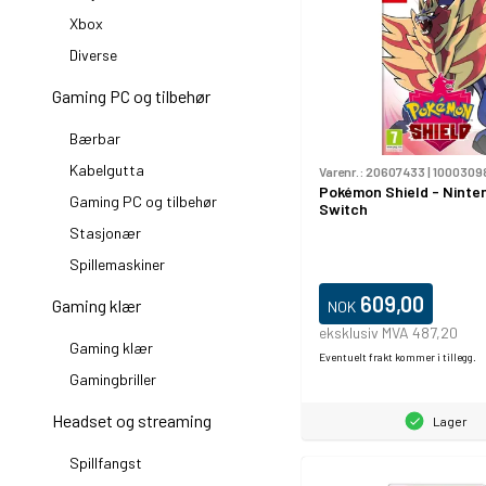
Xbox
Diverse
Gaming PC og tilbehør
Bærbar
Kabelgutta
Varenr.:
20607433
|
1000309
Pokémon Shield - Ninte
Gaming PC og tilbehør
Switch
Stasjonær
Spillemaskiner
609,00
Gaming klær
NOK
eksklusiv MVA 487,20
Gaming klær
Eventuelt frakt kommer i tillegg.
Gamingbriller
Headset og streaming
Lager
Spillfangst