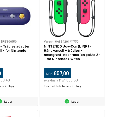
6
|
RET00150
Varenr.:
6485429
|
411730
 - Trådløs adapter
NINTENDO Joy-Con (L)/(R) -
ll - for Nintendo
Håndkonsoll - trådløs -
neongrønt, neonrosa (en pakke 2)
- for Nintendo Switch
0
857,00
NOK
150,40
eksklusiv MVA 685,60
er i tillegg.
Eventuelt frakt kommer i tillegg.
Lager
Lager