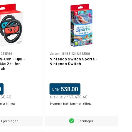
|
2511166
Varenr.:
8488112
|
NSS509
-Con - Hjul -
Nintendo Switch Sports -
kke 2) - for
Nintendo Switch
tch
0
538,00
NOK
150,40
eksklusiv MVA 430,40
er i tillegg.
Eventuelt frakt kommer i tillegg.
Fjernlager
Fjernlager