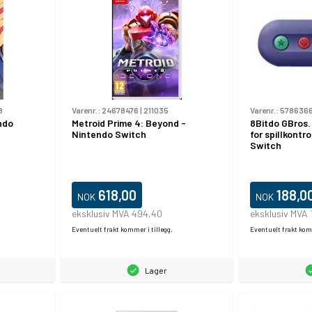
8
Varenr.:
24678476
|
211035
Varenr.:
578636
ndo
Metroid Prime 4: Beyond -
8Bitdo GBros.
Nintendo Switch
for spillkontro
Switch
618,00
188,0
NOK
NOK
eksklusiv MVA 494,40
eksklusiv MVA 
Eventuelt frakt kommer i tillegg.
Eventuelt frakt komm
Lager