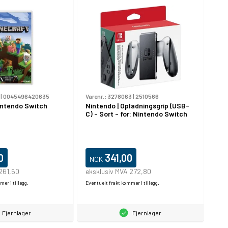
|
0045496420635
Varenr.:
3278063
|
2510566
intendo Switch
Nintendo | Opladningsgrip (USB-
C) - Sort - for: Nintendo Switch
0
341,00
NOK
261,60
eksklusiv MVA 272,80
er i tillegg.
Eventuelt frakt kommer i tillegg.
Fjernlager
Fjernlager