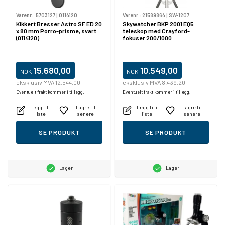
Varenr.:
5703127
|
0114120
Varenr.:
21589864
|
SW-1207
Kikkert Bresser Astro SF ED 20
Skywatcher BKP 2001 EQ5
x 80 mm Porro-prisme, svart
teleskop med Crayford-
(0114120)
fokuser 200/1000
15.680,00
10.549,00
NOK
NOK
eksklusiv MVA 12.544,00
eksklusiv MVA 8.439,20
Eventuelt frakt kommer i tillegg.
Eventuelt frakt kommer i tillegg.
Legg til i
Lagre til
Legg til i
Lagre til
liste
senere
liste
senere
SE PRODUKT
SE PRODUKT
Lager
Lager