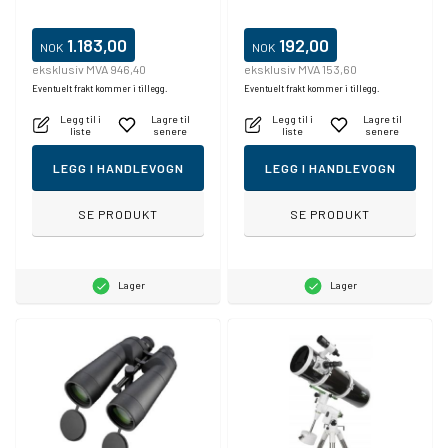
1.183,00
192,00
NOK
NOK
eksklusiv MVA 946,40
eksklusiv MVA 153,60
Eventuelt frakt kommer i tillegg.
Eventuelt frakt kommer i tillegg.
Legg til i
Lagre til
Legg til i
Lagre til
liste
senere
liste
senere
LEGG I HANDLEVOGN
LEGG I HANDLEVOGN
SE PRODUKT
SE PRODUKT
Lager
Lager