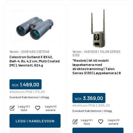
Varenr.:
20961439
|
CB71346
Varenr.:
24911506
|
TALON SERIES
S130
Celestron Outland X 8X42,
"Reolink | 4K 4G mobilt
BaK-4, 8x, 4,2 cm, Multi Coated
løypekamera med
(MC), Vanntett, 624 g
direktestrømming | Talon
Series S130 | Løypekamera | 8
MP | 4 mm / F1.6 | IP67 | H.265 |
MicroSD-kort, opptil 256 GB
1.469,00
NOK
eksklusiv MVA 1.175,20
3.369,00
Eventuelt frakt kommer i tillegg.
NOK
eksklusiv MVA 2.695,20
Legg til i
Lagre til
liste
senere
Eventuelt frakt kommer i tillegg.
Legg til i
Lagre til
LEGG I HANDLEVOGN
liste
senere