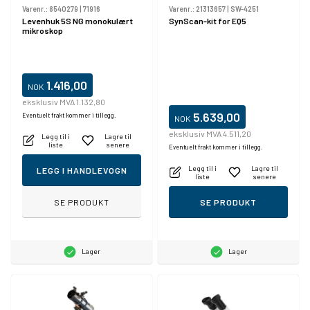
Varenr.:
8540279
|
71916
Varenr.:
21313657
|
SW-4251
Levenhuk 5S NG monokulært
SynScan-kit for EQ5
mikroskop
1.416,00
NOK
eksklusiv MVA 1.132,80
5.639,00
Eventuelt frakt kommer i tillegg.
NOK
eksklusiv MVA 4.511,20
Legg til i
Lagre til
liste
senere
Eventuelt frakt kommer i tillegg.
Legg til i
Lagre til
LEGG I HANDLEVOGN
liste
senere
SE PRODUKT
SE PRODUKT
Lager
Lager