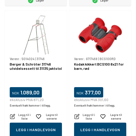
Lager
Lager
Varenr.:
5014024
|
31746
Varenr.:
9717468
|
BCS100RD
Berger & Schröter 31746
Kodak kikkert BCS100 8x21 for
utvidelsessett til 31135 jaktstol
barn, rød
1.089,00
377,00
NOK
NOK
eksklusiv MVA 871,20
eksklusiv MVA 301,60
Eventuelt frakt kommer i tillegg.
Eventuelt frakt kommer i tillegg.
Legg til i
Lagre til
Legg til i
Lagre til
liste
senere
liste
senere
LEGG I HANDLEVOGN
LEGG I HANDLEVOGN