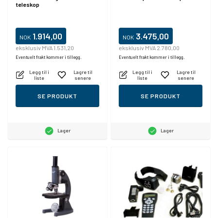
teleskop
1.914,00
3.475,00
NOK
NOK
eksklusiv MVA 1.531,20
eksklusiv MVA 2.780,00
Eventuelt frakt kommer i tillegg.
Eventuelt frakt kommer i tillegg.
Legg til i
Lagre til
Legg til i
Lagre til
liste
senere
liste
senere
SE PRODUKT
SE PRODUKT
Lager
Lager