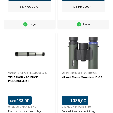
SE PRODUKT
SE PRODUKT
Lager
Lager
Varenr.:
8749703
|
5031470243371
Varenr.:
9480623
|
VL-10X25L
TELESKOP - SCIENCE
Kikkert Focus Mountain 10x25
MONOKULÆRT
133,00
1.086,00
NOK
NOK
eksklusiv MVA 106,40
eksklusiv MVA 868,80
Eventuelt frakt kommer i tillegg.
Eventuelt frakt kommer i tillegg.