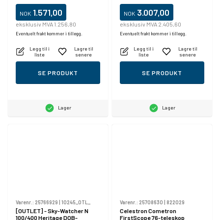
1.571,00
3.007,00
NOK
NOK
eksklusiv MVA 1.256,80
eksklusiv MVA 2.405,60
Eventuelt frakt kommer i tillegg.
Eventuelt frakt kommer i tillegg.
Legg til i
Lagre til
Legg til i
Lagre til
liste
senere
liste
senere
SE PRODUKT
SE PRODUKT
Lager
Lager
Varenr.:
25766929
|
10245_OTL_
Varenr.:
25708630
|
822029
[OUTLET] - Sky-Watcher N
Celestron Cometron
100/400 Heritage DOB-
FirstScope 76-teleskop