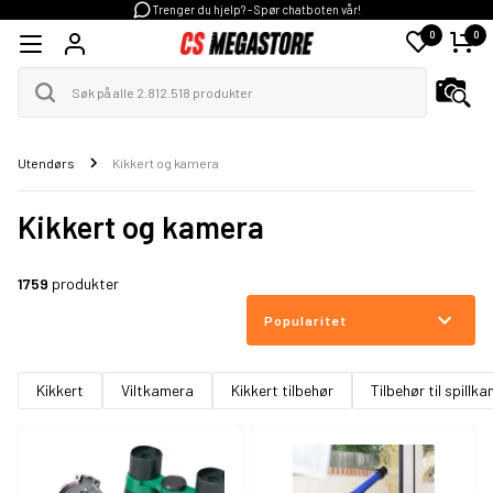
Trenger du hjelp? - Spør chatboten vår!
0
0
Utendørs
Kikkert og kamera
Kikkert og kamera
1759
produkter
Popularitet
Kikkert
Viltkamera
Kikkert tilbehør
Tilbehør til spillk