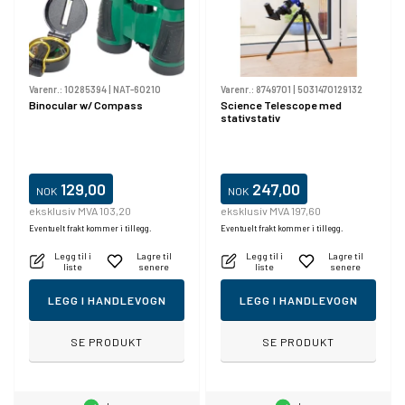
Varenr.:
10285394
|
NAT-60210
Varenr.:
8749701
|
5031470129132
Binocular w/ Compass
Science Telescope med
stativstativ
129,00
247,00
NOK
NOK
eksklusiv MVA 103,20
eksklusiv MVA 197,60
Eventuelt frakt kommer i tillegg.
Eventuelt frakt kommer i tillegg.
Legg til i
Lagre til
Legg til i
Lagre til
liste
senere
liste
senere
LEGG I HANDLEVOGN
LEGG I HANDLEVOGN
SE PRODUKT
SE PRODUKT