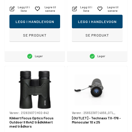
Legg til i
Lagre til
Legg til i
Lagre til
liste
senere
liste
senere
LEGG I HANDLEVOGN
LEGG I HANDLEVOGN
SE PRODUKT
SE PRODUKT
Lager
Lager
Varenr.:
21282907
|
H02-842
Varenr.:
25652387
|
4956_OTL_
Kikkert Focus Optics Focus
[OUTLET] - Technaxx TX-176 -
Outdoor II 8x42 trådkikkert
Monocular 10 x 25
med trådkors