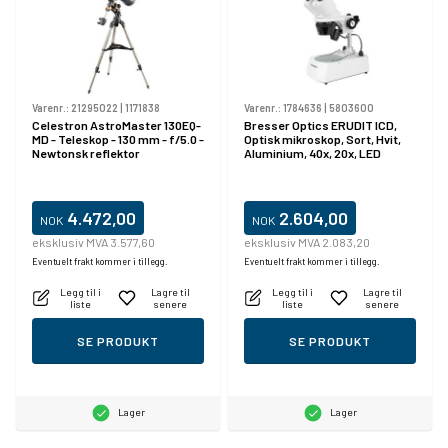
Varenr.:
21295022
|
1171838
Varenr.:
1784636
|
5803600
Celestron AstroMaster 130EQ-
Bresser Optics ERUDIT ICD,
MD - Teleskop - 130 mm - f/5.0 -
Optisk mikroskop, Sort, Hvit,
Newtonsk reflektor
Aluminium, 40x, 20x, LED
4.472,00
2.604,00
NOK
NOK
eksklusiv MVA 3.577,60
eksklusiv MVA 2.083,20
Eventuelt frakt kommer i tillegg.
Eventuelt frakt kommer i tillegg.
Legg til i
Lagre til
Legg til i
Lagre til
liste
senere
liste
senere
SE PRODUKT
SE PRODUKT
Lager
Lager