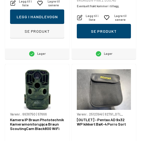
eksklusiv MVA 2.030,40
Legg til i
Lagre til
liste
senere
Eventuelt frakt kommer i tillegg.
Legg til i
Lagre til
LEGG I HANDLEVOGN
liste
senere
SE PRODUKT
SE PRODUKT
Lager
Lager
Varenr.:
6636750
|
57666
Varenr.:
25123941
|
62791_OTL_
Kamera IP Braun Phototechnik
[OUTLET] - Pentax AD 9x32
Kameramonitorująca Braun
WP kikkert BaK-4 Porro Sort
ScoutingCam Black800 WiFi