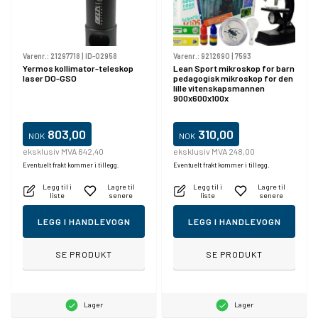
Varenr.:
21297718
|
ID-02958
Varenr.:
9212690
|
7593
Yermos kollimator-teleskop
Lean Sport mikroskop for barn
laser DO-GSO
pedagogisk mikroskop for den
lille vitenskapsmannen
900x600x100x
803,00
310,00
NOK
NOK
eksklusiv MVA 642,40
eksklusiv MVA 248,00
Eventuelt frakt kommer i tillegg.
Eventuelt frakt kommer i tillegg.
Legg til i
Lagre til
Legg til i
Lagre til
liste
senere
liste
senere
LEGG I HANDLEVOGN
LEGG I HANDLEVOGN
SE PRODUKT
SE PRODUKT
Lager
Lager