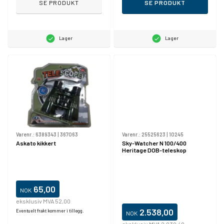
SE PRODUKT
SE PRODUKT
Lager
Lager
Varenr.:
6389343
|
367063
Varenr.:
25525623
|
10245
Askato kikkert
Sky-Watcher N 100/400
Heritage DOB-teleskop
65,00
NOK
eksklusiv MVA 52,00
2.538,00
Eventuelt frakt kommer i tillegg.
NOK