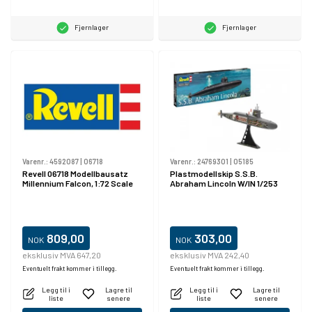
Fjernlager
Fjernlager
Varenr.:
4592087
|
06718
Varenr.:
24769301
|
05185
Revell 06718 Modellbausatz
Plastmodellskip S.S.B.
Millennium Falcon, 1:72 Scale
Abraham Lincoln W/IN 1/253
809,00
303,00
NOK
NOK
eksklusiv MVA 647,20
eksklusiv MVA 242,40
Eventuelt frakt kommer i tillegg.
Eventuelt frakt kommer i tillegg.
Legg til i
Lagre til
Legg til i
Lagre til
liste
senere
liste
senere