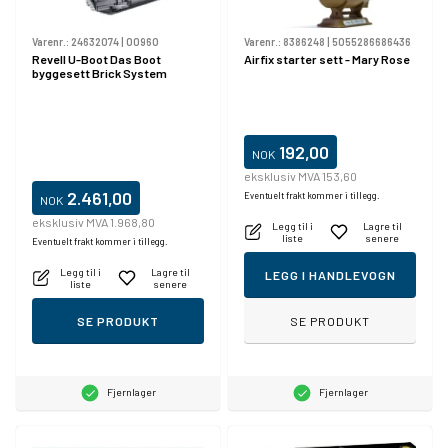
Varenr.:
24632074
|
00960
Varenr.:
8386248
|
5055286686436
Revell U-Boot Das Boot
Airfix starter sett - Mary Rose
byggesett Brick System
192,00
NOK
eksklusiv MVA 153,60
2.461,00
Eventuelt frakt kommer i tillegg.
NOK
eksklusiv MVA 1.968,80
Legg til i
Lagre til
liste
senere
Eventuelt frakt kommer i tillegg.
Legg til i
Lagre til
LEGG I HANDLEVOGN
liste
senere
SE PRODUKT
SE PRODUKT
Fjernlager
Fjernlager