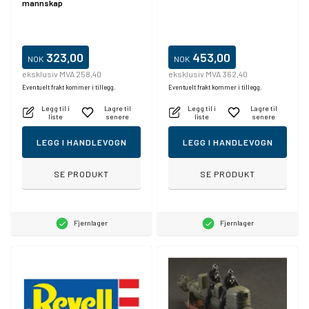
mannskap
323,00
453,00
NOK
NOK
eksklusiv MVA 258,40
eksklusiv MVA 362,40
Eventuelt frakt kommer i tillegg.
Eventuelt frakt kommer i tillegg.
Legg til i
Lagre til
Legg til i
Lagre til
liste
senere
liste
senere
LEGG I HANDLEVOGN
LEGG I HANDLEVOGN
SE PRODUKT
SE PRODUKT
Fjernlager
Fjernlager