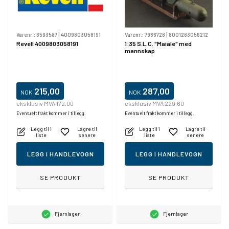
Varenr.:
6593587
|
4009803058191
Varenr.:
7966728
|
8001283056212
Revell 4009803058191
1:35 S.L.C. "Maiale" med
mannskap
215,00
287,00
NOK
NOK
eksklusiv MVA 172,00
eksklusiv MVA 229,60
Eventuelt frakt kommer i tillegg.
Eventuelt frakt kommer i tillegg.
Legg til i
Lagre til
Legg til i
Lagre til
liste
senere
liste
senere
LEGG I HANDLEVOGN
LEGG I HANDLEVOGN
SE PRODUKT
SE PRODUKT
Fjernlager
Fjernlager