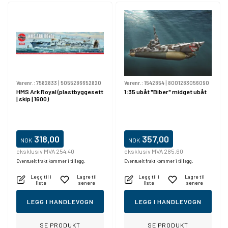
Varenr.:
7582833
|
5055286652820
Varenr.:
1542854
|
8001283056090
HMS Ark Royal (plastbyggesett
1:35 ubåt "Biber" midget ubåt
| skip | 1600)
318,00
357,00
NOK
NOK
eksklusiv MVA 254,40
eksklusiv MVA 285,60
Eventuelt frakt kommer i tillegg.
Eventuelt frakt kommer i tillegg.
Legg til i
Lagre til
Legg til i
Lagre til
liste
senere
liste
senere
LEGG I HANDLEVOGN
LEGG I HANDLEVOGN
SE PRODUKT
SE PRODUKT