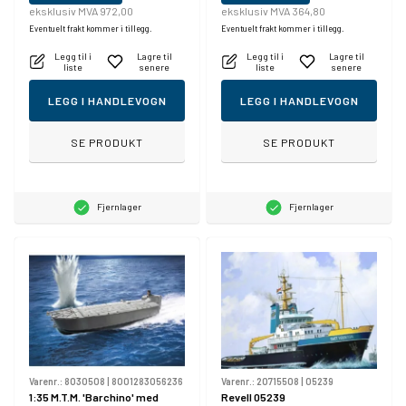
eksklusiv MVA 972,00
eksklusiv MVA 364,80
Eventuelt frakt kommer i tillegg.
Eventuelt frakt kommer i tillegg.
Legg til i
Lagre til
Legg til i
Lagre til
liste
senere
liste
senere
LEGG I HANDLEVOGN
LEGG I HANDLEVOGN
SE PRODUKT
SE PRODUKT
Fjernlager
Fjernlager
Varenr.:
8030508
|
8001283056236
Varenr.:
20715508
|
05239
1:35 M.T.M. 'Barchino' med
Revell 05239