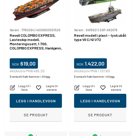
Varenr.:
7760294
|
4009803051529
Varenr.:
6478921
|
GXP-682678
Revell COLOMBO EXPRESS,
Revell modell i plast – tysk ubåt
Lasteskip modell,
type VII C/41 1/72
Monteringssett, 1:700,
COLOMBO EXPRESS, Hankjønn,
226 stykker
619,00
1.422,00
NOK
NOK
eksklusiv MVA 495,20
eksklusiv MVA 1.137,60
Eventuelt frakt kommer i tillegg.
Eventuelt frakt kommer i tillegg.
Legg til i
Lagre til
Legg til i
Lagre til
liste
senere
liste
senere
LEGG I HANDLEVOGN
LEGG I HANDLEVOGN
SE PRODUKT
SE PRODUKT