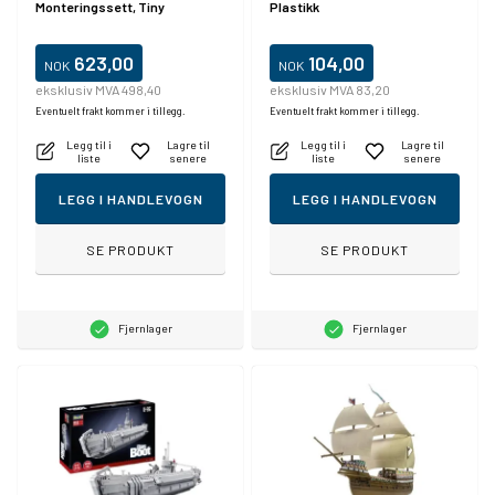
Monteringssett, Tiny
Plastikk
Adventure Iron Throne - House
of the Dragon, Alle kjønn, 91
stykker, 14 år
623,00
104,00
NOK
NOK
eksklusiv MVA 498,40
eksklusiv MVA 83,20
Eventuelt frakt kommer i tillegg.
Eventuelt frakt kommer i tillegg.
Legg til i
Lagre til
Legg til i
Lagre til
liste
senere
liste
senere
LEGG I HANDLEVOGN
LEGG I HANDLEVOGN
SE PRODUKT
SE PRODUKT
Fjernlager
Fjernlager