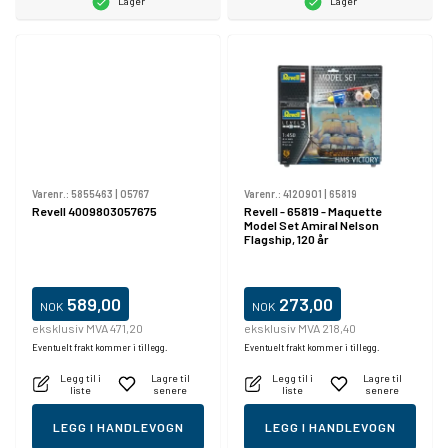
Lager
Lager
Varenr.:
5855463
|
05767
Varenr.:
4120901
|
65819
Revell 4009803057675
Revell - 65819 - Maquette
Model Set Amiral Nelson
Flagship, 120 år
589,00
273,00
NOK
NOK
eksklusiv MVA 471,20
eksklusiv MVA 218,40
Eventuelt frakt kommer i tillegg.
Eventuelt frakt kommer i tillegg.
Legg til i
Lagre til
Legg til i
Lagre til
liste
senere
liste
senere
LEGG I HANDLEVOGN
LEGG I HANDLEVOGN