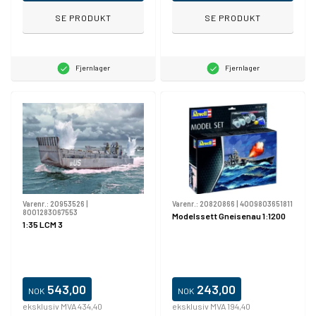
SE PRODUKT
SE PRODUKT
Fjernlager
Fjernlager
Varenr.:
20953526
|
Varenr.:
20820866
|
4009803651811
8001283067553
Modelssett Gneisenau 1:1200
1:35 LCM 3
543,00
243,00
NOK
NOK
eksklusiv MVA 434,40
eksklusiv MVA 194,40