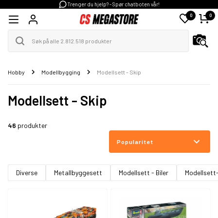
Trenger du hjelp? - Spør chatboten vår!
0
0
Hobby
Modellbygging
Modellsett - Skip
Modellsett - Skip
46
produkter
Popularitet
Diverse
Metallbyggesett
Modellsett - Biler
Modellsett-