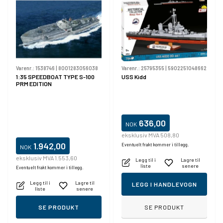
Varenr.:
1538746
|
8001283056038
Varenr.:
25795355
|
5902251048662
1:35 SPEEDBOAT TYPE S-100
USS Kidd
PRM EDITION
636,00
NOK
eksklusiv MVA 508,80
1.942,00
Eventuelt frakt kommer i tillegg.
NOK
eksklusiv MVA 1.553,60
Legg til i
Lagre til
liste
senere
Eventuelt frakt kommer i tillegg.
Legg til i
Lagre til
LEGG I HANDLEVOGN
liste
senere
SE PRODUKT
SE PRODUKT