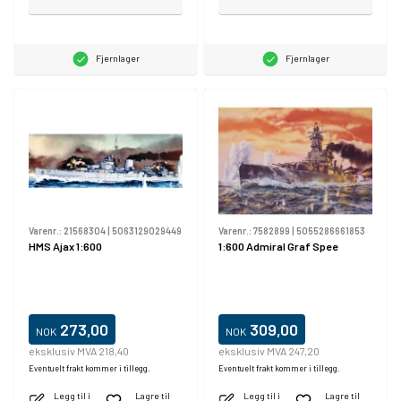
Fjernlager
Fjernlager
Varenr.:
21568304
|
5063129029449
Varenr.:
7582899
|
5055286661853
HMS Ajax 1:600
1:600 Admiral Graf Spee
273,00
309,00
NOK
NOK
eksklusiv MVA 218,40
eksklusiv MVA 247,20
Eventuelt frakt kommer i tillegg.
Eventuelt frakt kommer i tillegg.
Legg til i
Lagre til
Legg til i
Lagre til