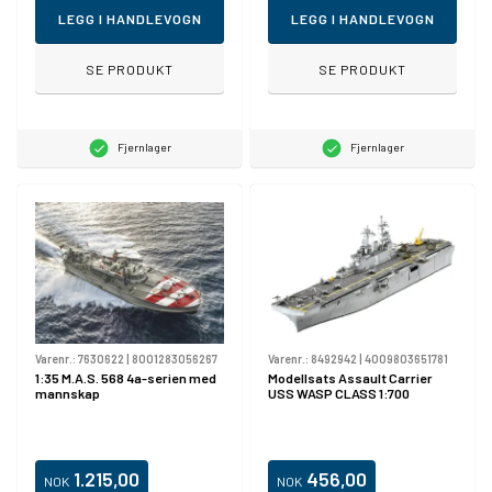
LEGG I HANDLEVOGN
LEGG I HANDLEVOGN
SE PRODUKT
SE PRODUKT
Fjernlager
Fjernlager
Varenr.:
7630622
|
8001283056267
Varenr.:
8492942
|
4009803651781
1:35 M.A.S. 568 4a-serien med
Modellsats Assault Carrier
mannskap
USS WASP CLASS 1:700
1.215,00
456,00
NOK
NOK