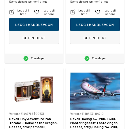
Eventuelt frakt kommer i tillegg.
Eventuelt frakt kommer i tillegg.
Legg til i
Lagre til
Legg til i
Lagre til
liste
senere
liste
senere
LEGG I HANDLEVOGN
LEGG I HANDLEVOGN
SE PRODUKT
SE PRODUKT
Fjernlager
Fjernlager
Varenr.:
21449785
|
00531
Varenr.:
6189443
|
04210
Revell Tiny Adventure Iron
Revell Boeing 747-200, 1:390,
Throne - House of the Dragon,
Monteringssett, Faste vinger,
Passasjerskipsmodell,
Passasjerfly, Boeing 747-200,