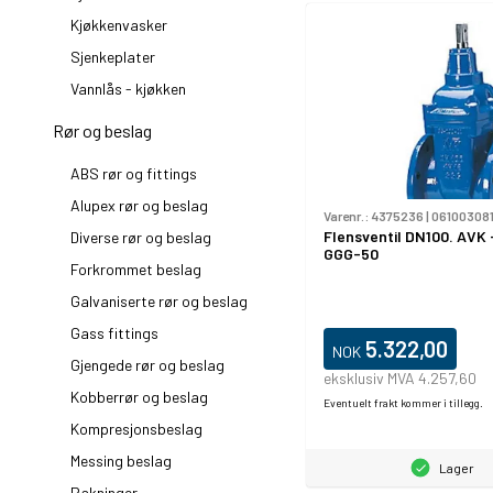
Kjøkkenvasker
Sjenkeplater
Vannlås - kjøkken
Rør og beslag
ABS rør og fittings
Alupex rør og beslag
Varenr.:
4375236
|
06100308
Flensventil DN100. AVK 
Diverse rør og beslag
GGG-50
Forkrommet beslag
Galvaniserte rør og beslag
Gass fittings
5.322,00
NOK
Gjengede rør og beslag
eksklusiv MVA 4.257,60
Kobberrør og beslag
Eventuelt frakt kommer i tillegg.
Kompresjonsbeslag
Messing beslag
Lager
Pakninger