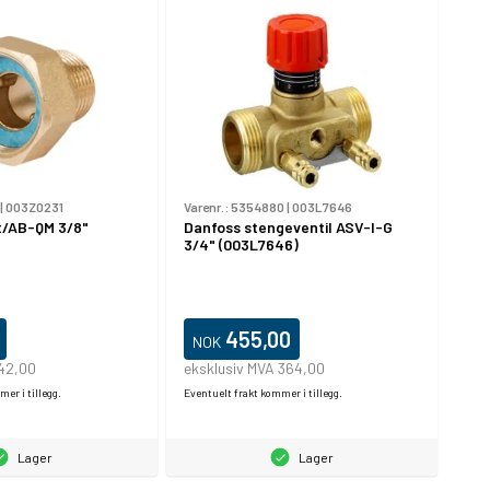
|
003Z0231
Varenr.:
5354880
|
003L7646
t/AB-QM 3/8"
Danfoss stengeventil ASV-I-G
3/4" (003L7646)
455,00
NOK
 42,00
eksklusiv MVA 364,00
er i tillegg.
Eventuelt frakt kommer i tillegg.
Lager
Lager