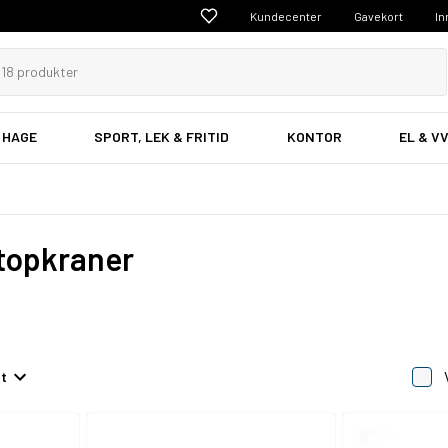
Kundecenter
Gavekort
In
 HAGE
SPORT, LEK & FRITID
KONTOR
EL & V
Stopkraner
et