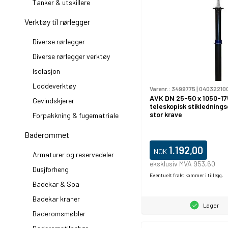
Tanker & utskillere
Verktøy til rørlegger
Diverse rørlegger
Diverse rørlegger verktøy
Isolasjon
Loddeverktøy
Varenr.:
3499775
|
04032210
AVK DN 25-50 x 1050-1
Gevindskjerer
teleskopisk stiklednings
stor krave
Forpakkning & fugematriale
Baderommet
1.192,00
NOK
Armaturer og reservedeler
eksklusiv MVA 953,60
Dusjforheng
Eventuelt frakt kommer i tillegg.
Badekar & Spa
Badekar kraner
Lager
Baderomsmøbler