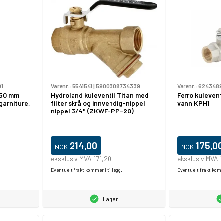
01
Varenr.:
5541541
|
5900308734339
Varenr.:
624348
750 mm
Hydroland kuleventil Titan med
Ferro kulevent
garniture,
filter skrå og innvendig-nippel
vann KPH1
nippel 3/4" (ZKWF-PP-20)
214,00
175,0
NOK
NOK
eksklusiv MVA 171,20
eksklusiv MVA 
Eventuelt frakt kommer i tillegg.
Eventuelt frakt komm
Lager