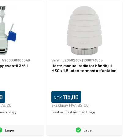
|
5903338303049
Varenr.:
20502307
|
1000173535
ppeventil 3/6 L
Hertz manuel radiator håndhjul
M30 x 1,5 uden termostatfunktion
0
115,00
NOK
179,20
eksklusiv MVA 92,00
er i tillegg.
Eventuelt frakt kommer i tillegg.
Lager
Lager