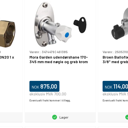
0
Varenr.:
3474479
|
461385
Varenr.:
2505310
DN20 1 x
Mora Garden udendørshane 170-
Broen Ballofix
345 mm med nøgle og greb krom
3/8" med greb
875,00
114,0
NOK
NOK
eksklusiv MVA 700,00
eksklusiv MVA 
Eventuelt frakt kommer i tillegg.
Eventuelt frakt komm
Lager