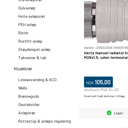
Gulvavløp
Hvite avløpsrør
PEH avløp
Rister
Rustfrit avløp
Varenr.:
20502306
|
1000173
Støydempet avløp
Hertz manuel radiator h
M28x1,5, uden termosta
Takrenner & tak
Kloakkrør
Linieavvanding & ACO
105,00
NOK
Wells
eksklusiv MVA 84,00
Brønnegods
Eventuelt frakt kommer i tillegg.
Geotekstiler
Avløpsrør
Lager
Rottestop & avløps regulering