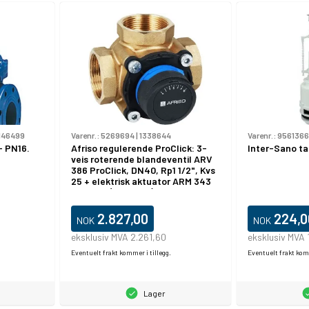
146499
Varenr.:
5269694
|
1338644
Varenr.:
9561366
- PN16.
Afriso regulerende ProClick: 3-
Inter-Sano ta
veis roterende blandeventil ARV
386 ProClick, DN40, Rp1 1/2", Kvs
25 + elektrisk aktuator ARM 343
ProClick (1338644)
2.827,00
224,0
NOK
NOK
eksklusiv MVA 2.261,60
eksklusiv MVA 
Eventuelt frakt kommer i tillegg.
Eventuelt frakt komm
Lager