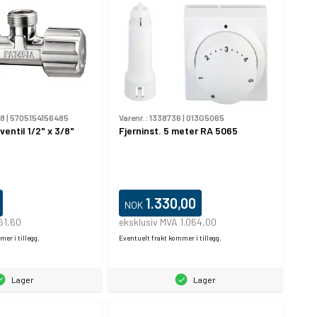
18
|
5705154156485
Varenr.:
1338736
|
013G5065
entil 1/2" x 3/8"
Fjerninst. 5 meter RA 5065
1.330,00
NOK
61,60
eksklusiv MVA 1.064,00
er i tillegg.
Eventuelt frakt kommer i tillegg.
Lager
Lager