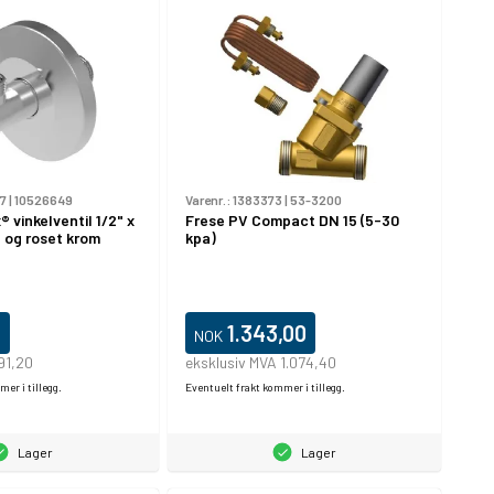
7
|
10526649
Varenr.:
1383373
|
53-3200
® vinkelventil 1/2" x
Frese PV Compact DN 15 (5-30
 og roset krom
kpa)
0
1.343,00
NOK
91,20
eksklusiv MVA 1.074,40
er i tillegg.
Eventuelt frakt kommer i tillegg.
Lager
Lager