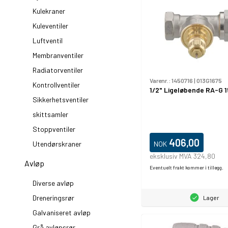
Kulekraner
Kuleventiler
Luftventil
Membranventiler
Radiatorventiler
Varenr.:
1450716
|
013G1675
Kontrollventiler
1/2" Ligeløbende RA-G 1
Sikkerhetsventiler
skittsamler
Stoppventiler
406,00
NOK
Utendørskraner
eksklusiv MVA 324,80
Avløp
Eventuelt frakt kommer i tillegg.
Diverse avløp
Dreneringsrør
Lager
Galvaniseret avløp
Grå avløpsrør