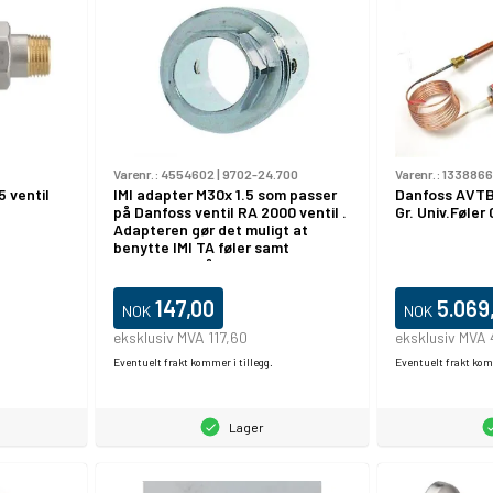
Varenr.:
4554602
|
9702-24.700
Varenr.:
1338866
5 ventil
IMI adapter M30x 1.5 som passer
Danfoss AVTB 
på Danfoss ventil RA 2000 ventil .
Gr. Univ.Føle
Adapteren gør det muligt at
benytte IMI TA føler samt
telestatter på andre fabrikater
147,00
5.069
NOK
NOK
eksklusiv MVA 117,60
eksklusiv MVA
Eventuelt frakt kommer i tillegg.
Eventuelt frakt komm
Lager