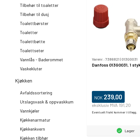
Tilbehør til toaletter
Tilbehør til dusj
Toalettbørster
Toaletter
Toalettbøtte
Toalettseter
Varenr.:
7386821
|
013G0031
Vannlås - Baderommet
Danfoss 013G0031, 1 sty
Vaskekluter
Kjøkken
Avfaldssortering
239,00
NOK
Utslagsvask & oppvaskkum
eksklusiv MVA 191,20
Vannkjøler
Eventuelt frakt kommer i tillegg.
Kjøkkenarmatur
Kjøkkenkvern
Lager
Kjøkken tilbhør