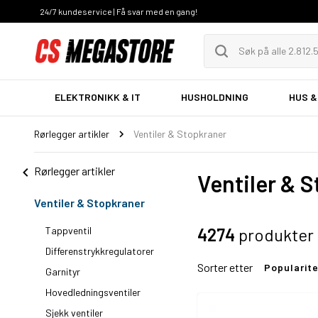
24/7 kundeservice | Få svar med en gang!
ELEKTRONIKK & IT
HUSHOLDNING
HUS &
Rørlegger artikler
Ventiler & Stopkraner
Rørlegger artikler
Ventiler & 
Ventiler & Stopkraner
Tappventil
4274
produkter
Differenstrykkregulatorer
Sorter etter
Popularit
Garnityr
Hovedledningsventiler
Sjekk ventiler