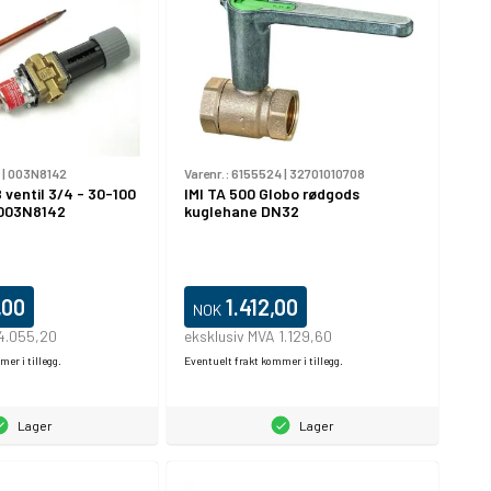
|
003N8142
Varenr.:
6155524
|
32701010708
ventil 3/4 - 30-100
IMI TA 500 Globo rødgods
r 003N8142
kuglehane DN32
,00
1.412,00
NOK
 4.055,20
eksklusiv MVA 1.129,60
er i tillegg.
Eventuelt frakt kommer i tillegg.
Lager
Lager