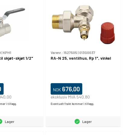
9
|
KPH1
Varenr.:
1527505
|
013G0037
il skjøt-skjøt 1/2"
RA-N 25, ventilhus, Rp 1", vinkel
0
676,00
NOK
140,00
eksklusiv MVA 540,80
er i tillegg.
Eventuelt frakt kommer i tillegg.
Lager
Lager