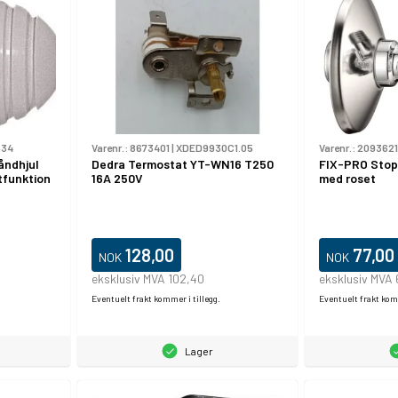
534
Varenr.:
8673401
|
XDED9930C1.05
Varenr.:
209362
åndhjul
Dedra Termostat YT-WN16 T250
FIX-PRO Stopv
tfunktion
16A 250V
med roset
128,00
77,00
NOK
NOK
eksklusiv MVA 102,40
eksklusiv MVA 
Eventuelt frakt kommer i tillegg.
Eventuelt frakt komm
Lager