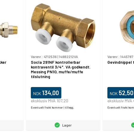
Varenr.:
4712536
|
149B2212VA
Varenr.:
1445787
kker
Socla 291NF kontrollerbar
Gevindnippel 
kontraventil 3/4". VA godkendt.
Messing PN10, muffe/muffe
tilslutning
134,00
52,50
NOK
NOK
eksklusiv MVA 107,20
eksklusiv MVA
Eventuelt frakt kommer i tillegg.
Eventuelt frakt komm
Lager