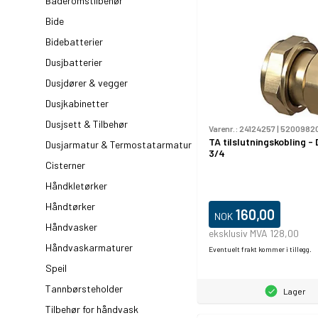
Baderomstilbehør
Bide
Bidebatterier
Dusjbatterier
Dusjdører & vegger
Dusjkabinetter
Dusjsett & Tilbehør
Varenr.:
24124257
|
5200982
TA tilslutningskobling - 
Dusjarmatur & Termostatarmatur
3/4
Cisterner
Håndkletørker
Håndtørker
160,00
NOK
Håndvasker
eksklusiv MVA 128,00
Håndvaskarmaturer
Eventuelt frakt kommer i tillegg.
Speil
Tannbørsteholder
Lager
Tilbehør for håndvask