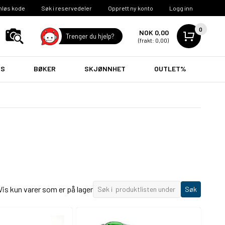
nløs kode
Søk i reservedeler
Opprett ny konto
Logg inn
0
NOK 0,00
Trenger du hjelp?
(frakt: 0,00)
VS
BØKER
SKJØNNHET
OUTLET%
Vis kun varer som er på lager
Søk