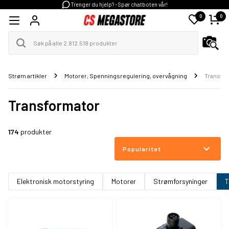
Trenger du hjelp? - Spør chatboten vår!
0
0
Strøm artikler
Motorer, Spenningsregulering, overvågning
Transfo
Transformator
174
produkter
Popularitet
Elektronisk motorstyring
Motorer
Strømforsyninger
T