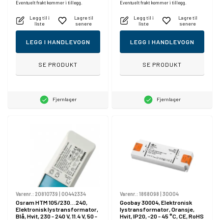
Eventuelt frakt kommer i tillegg.
Eventuelt frakt kommer i tillegg.
Legg til i
Lagre til
Legg til i
Lagre til
liste
senere
liste
senere
LEGG I HANDLEVOGN
LEGG I HANDLEVOGN
SE PRODUKT
SE PRODUKT
Fjernlager
Fjernlager
Varenr.:
20810739
|
O0442334
Varenr.:
1868098
|
30004
Osram HTM 105/230…240,
Goobay 30004, Elektronisk
Elektronisk lystransformator,
lystransformator, Oransje,
Blå, Hvit, 230 - 240 V, 11.4 V, 50 -
Hvit, IP20, -20 - 45 °C, CE, RoHS