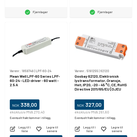
Fjernlager
Fjernlager
Varenr.:
1859749
|
LPF-60-24
Varenr.:
5191255
|
62120
Mean Well LPF-60 Series LPF-
Goobay 62120, Elektronisk
60-24 - LED-driver - 60 watt -
lystransformator, Oransje,
2.5 A
Hvit, IP20, -20 - 45 °C, CE, RoHS
Directive 2011/65/EU [OJEU
L174/88-110, 01.07.2011, 30 W
338,00
327,00
NOK
NOK
eksklusiv MVA 270,40
eksklusiv MVA 261,60
Eventuelt frakt kommer i tillegg.
Eventuelt frakt kommer i tillegg.
Legg til i
Lagre til
Legg til i
Lagre til
liste
senere
liste
senere