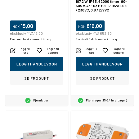
187,2 W, IP65, 62000 timer, 90-
305 V, 47 ~ 63 Hz, 2.1 / 115VC, 0.9
/ 230VC, 0.8 / 277VC
15,00
816,00
NOK
NOK
eksklusiv MVA 12,00
eksklusiv MVA 652,80
Eventuelt frakt kommer i tillegg.
Eventuelt frakt kommer i tillegg.
Legg til i
Lagre til
Legg til i
Lagre til
liste
senere
liste
senere
LEGG I HANDLEVOGN
LEGG I HANDLEVOGN
SE PRODUKT
SE PRODUKT
Fjernlager
Fjernlager (15-24 hverdager)