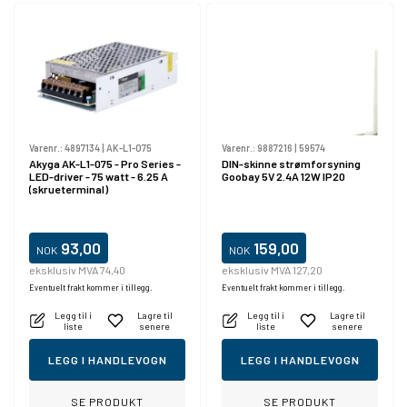
Varenr.:
4897134
|
AK-L1-075
Varenr.:
9887216
|
59574
Akyga AK-L1-075 - Pro Series -
DIN-skinne strømforsyning
LED-driver - 75 watt - 6.25 A
Goobay 5V 2.4A 12W IP20
(skrueterminal)
93,00
159,00
NOK
NOK
eksklusiv MVA 74,40
eksklusiv MVA 127,20
Eventuelt frakt kommer i tillegg.
Eventuelt frakt kommer i tillegg.
Legg til i
Lagre til
Legg til i
Lagre til
liste
senere
liste
senere
LEGG I HANDLEVOGN
LEGG I HANDLEVOGN
SE PRODUKT
SE PRODUKT