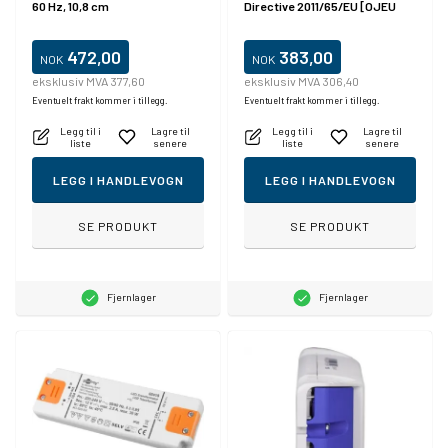
60 Hz, 10,8 cm
Directive 2011/65/EU [OJEU
L174/88-110, 01.07.2011, 50 W
472,00
383,00
NOK
NOK
eksklusiv MVA 377,60
eksklusiv MVA 306,40
Eventuelt frakt kommer i tillegg.
Eventuelt frakt kommer i tillegg.
Legg til i
Lagre til
Legg til i
Lagre til
liste
senere
liste
senere
LEGG I HANDLEVOGN
LEGG I HANDLEVOGN
SE PRODUKT
SE PRODUKT
Fjernlager
Fjernlager