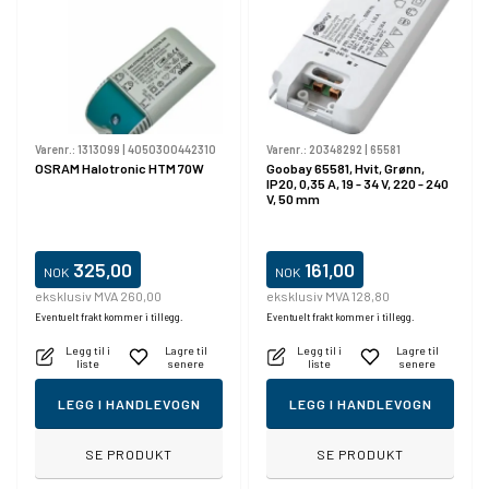
Varenr.:
1313099
|
4050300442310
Varenr.:
20348292
|
65581
OSRAM Halotronic HTM 70W
Goobay 65581, Hvit, Grønn,
IP20, 0,35 A, 19 - 34 V, 220 - 240
V, 50 mm
325,00
161,00
NOK
NOK
eksklusiv MVA 260,00
eksklusiv MVA 128,80
Eventuelt frakt kommer i tillegg.
Eventuelt frakt kommer i tillegg.
Legg til i
Lagre til
Legg til i
Lagre til
liste
senere
liste
senere
LEGG I HANDLEVOGN
LEGG I HANDLEVOGN
SE PRODUKT
SE PRODUKT