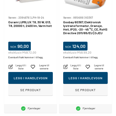
Varenr.:
2064979
|
LPH-18-24
Varenr.:
8654189
|
60367
Osram LUMILUX T8, 30 W, G13,
Goobay 60367, Elektronisk
T8, 20000 t, 2400 lm, Varm hvit
lystransformator, Oransje,
Hvit, IP20, -20 - 45 °C, CE, RoHS
Directive 2011/65/EU [OJEU
L174/88-110, 01.07.2011, 8 W
90,00
124,00
NOK
NOK
eksklusiv MVA 72,00
eksklusiv MVA 99,20
Eventuelt frakt kommer i tillegg.
Eventuelt frakt kommer i tillegg.
Legg til i
Lagre til
Legg til i
Lagre til
liste
senere
liste
senere
LEGG I HANDLEVOGN
LEGG I HANDLEVOGN
SE PRODUKT
SE PRODUKT
Fjernlager
Fjernlager