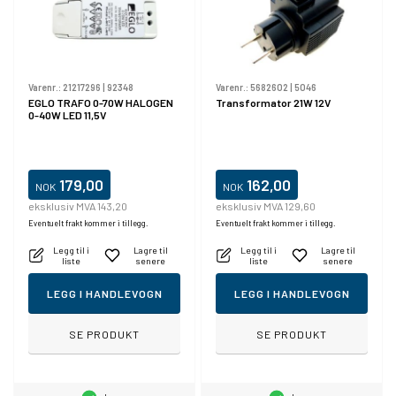
Varenr.:
21217296
|
92348
Varenr.:
5682602
|
5046
EGLO TRAFO 0-70W HALOGEN
Transformator 21W 12V
0-40W LED 11,5V
179,00
162,00
NOK
NOK
eksklusiv MVA 143,20
eksklusiv MVA 129,60
Eventuelt frakt kommer i tillegg.
Eventuelt frakt kommer i tillegg.
Legg til i
Lagre til
Legg til i
Lagre til
liste
senere
liste
senere
LEGG I HANDLEVOGN
LEGG I HANDLEVOGN
SE PRODUKT
SE PRODUKT