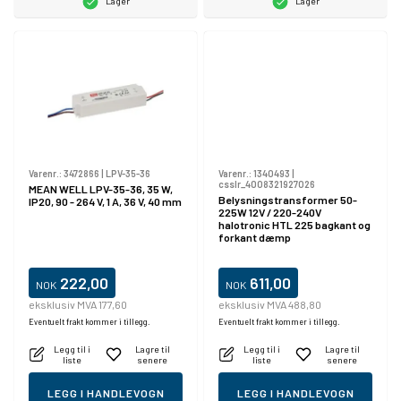
Lager
Lager
Varenr.:
3472866
|
LPV-35-36
Varenr.:
1340493
|
csslr_4008321927026
MEAN WELL LPV-35-36, 35 W,
Belysningstransformer 50-
IP20, 90 - 264 V, 1 A, 36 V, 40 mm
225W 12V / 220-240V
halotronic HTL 225 bagkant og
forkant dæmp
222,00
611,00
NOK
NOK
eksklusiv MVA 177,60
eksklusiv MVA 488,80
Eventuelt frakt kommer i tillegg.
Eventuelt frakt kommer i tillegg.
Legg til i
Lagre til
Legg til i
Lagre til
liste
senere
liste
senere
LEGG I HANDLEVOGN
LEGG I HANDLEVOGN