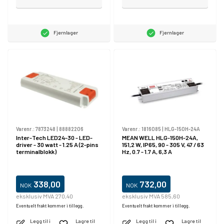
Fjernlager
Fjernlager
Varenr.:
7873248
|
88882206
Varenr.:
1816085
|
HLG-150H-24A
Inter-Tech LED24-30 - LED-
MEAN WELL HLG-150H-24A,
driver - 30 watt - 1.25 A (2-pins
151,2 W, IP65, 90 - 305 V, 47 / 63
terminalblokk)
Hz, 0.7 - 1.7 A, 6,3 A
338,00
732,00
NOK
NOK
eksklusiv MVA 270,40
eksklusiv MVA 585,60
Eventuelt frakt kommer i tillegg.
Eventuelt frakt kommer i tillegg.
Legg til i
Lagre til
Legg til i
Lagre til