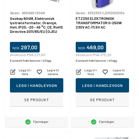
Varenr.:
8654198
|
60418
Varenr.:
6352303
|
LDX10000104
Goobay 60418, Elektronisk
ETZ250 ELEKTRONISK
lystransformator, Oransje,
TRANSFORMATOR 0-250W
Hvit, IP20, -20 - 45 °C, CE, RoHS
230V AC /11,5V AC
Directive 2011/65/EU [OJEU
L174/88-110, 01.07.2011, 30 W
297,00
469,00
NOK
NOK
eksklusiv MVA 237,60
eksklusiv MVA 375,20
Eventuelt frakt kommer i tillegg.
Eventuelt frakt kommer i tillegg.
Legg til i
Lagre til
Legg til i
Lagre til
liste
senere
liste
senere
LEGG I HANDLEVOGN
LEGG I HANDLEVOGN
SE PRODUKT
SE PRODUKT
Fjernlager
Fjernlager