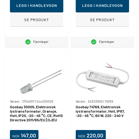
LEGG I HANDLEVOGN
LEGG I HANDLEVOGN
SE PRODUKT
SE PRODUKT
Fjernlager
Fjernlager
Varenr.:
1704067
|
Goo30005
Varenr.:
24323899
|
74769
Goobay 30005, Elektronisk
Goobay 74769, Elektronisk
lystransformator, Oransje,
lystransformator, Hvit, IP67,
Hvit, IP20, -20 - 45 °C, CE, RoHS
-20 - 45 °C, 60 W, 220 - 240 V
Directive 2011/65/EU [OJEU
L174/88-110, 01.07.2011, 15 W
147,00
220,00
NOK
NOK