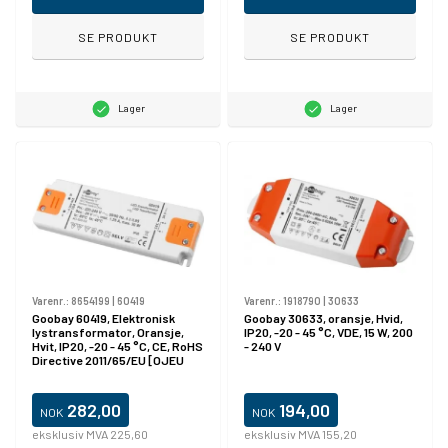
SE PRODUKT
SE PRODUKT
Lager
Lager
Varenr.:
8654199
|
60419
Varenr.:
1918790
|
30633
Goobay 60419, Elektronisk
Goobay 30633, oransje, Hvid,
lystransformator, Oransje,
IP20, -20 - 45 °C, VDE, 15 W, 200
Hvit, IP20, -20 - 45 °C, CE, RoHS
- 240 V
Directive 2011/65/EU [OJEU
L174/88-110, 01.07.2011, 30 W
282,00
194,00
NOK
NOK
eksklusiv MVA 225,60
eksklusiv MVA 155,20