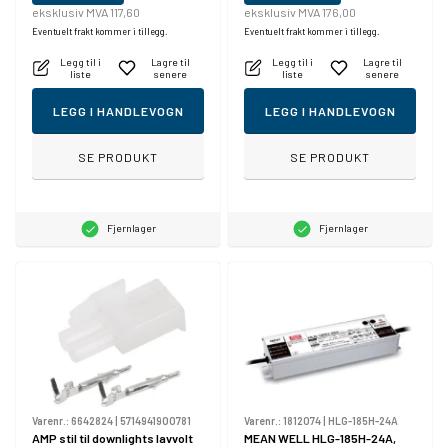
eksklusiv MVA 117,60
eksklusiv MVA 176,00
Eventuelt frakt kommer i tillegg.
Eventuelt frakt kommer i tillegg.
Legg til i
Lagre til
Legg til i
Lagre til
liste
senere
liste
senere
LEGG I HANDLEVOGN
LEGG I HANDLEVOGN
SE PRODUKT
SE PRODUKT
Fjernlager
Fjernlager
Varenr.:
6642824
|
5714941900781
Varenr.:
1812074
|
HLG-185H-24A
AMP stil til downlights lavvolt
MEAN WELL HLG-185H-24A,