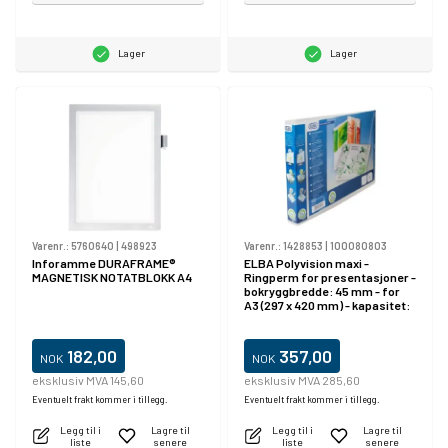
Lager
Lager
Varenr.:
5760640
|
498923
Varenr.:
1428853
|
100080803
Inforamme DURAFRAME®
ELBA Polyvision maxi -
MAGNETISK NOTATBLOKK A4
Ringperm for presentasjoner -
bokryggbredde: 45 mm - for
A3 (297 x 420 mm) - kapasitet:
240 ark - landskap -
gjennomsiktig
182,00
357,00
NOK
NOK
eksklusiv MVA 145,60
eksklusiv MVA 285,60
Eventuelt frakt kommer i tillegg.
Eventuelt frakt kommer i tillegg.
Legg til i
Lagre til
Legg til i
Lagre til
liste
senere
liste
senere