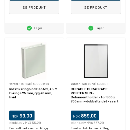
SE PRODUKT
SE PRODUKT
Lager
Lager
Varenr.:
1411548
|
400001369
Varenr.:
4084070
|
500501
Indstiksringbind Bantex, A5, 2
DURABLE DURAFRAME
D-ringe 25 mm, ryg 40 mm,
POSTER SUN -
hvid
Dokumentholder - for 500 x
700 mm - dobbeltsidet - svart
69,00
859,00
NOK
NOK
eksklusiv MVA 55,20
eksklusiv MVA 687,20
Eventuelt frakt kommer i tillegg.
Eventuelt frakt kommer i tillegg.