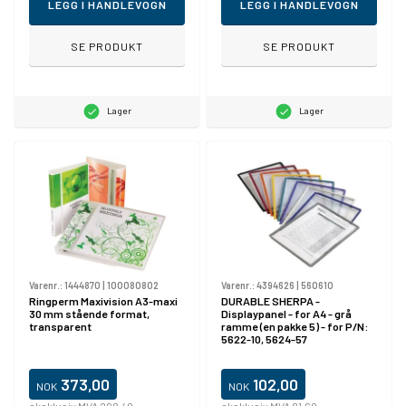
LEGG I HANDLEVOGN
LEGG I HANDLEVOGN
SE PRODUKT
SE PRODUKT
Lager
Lager
Varenr.:
1444870
|
100080802
Varenr.:
4394626
|
560610
Ringperm Maxivision A3-maxi
DURABLE SHERPA -
30 mm stående format,
Displaypanel - for A4 - grå
transparent
ramme (en pakke 5) - for P/N:
5622-10, 5624-57
373,00
102,00
NOK
NOK