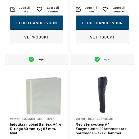
Legg til i
Lagre til
Legg til i
Lagre til
liste
senere
liste
senere
LEGG I HANDLEVOGN
LEGG I HANDLEVOGN
SE PRODUKT
SE PRODUKT
Lager
Lager
Varenr.:
1404609
|
400001286
Varenr.:
1974049
|
280410
Indstiksringbind Bantex, A4, 4
Registersystem A4
D-ringe 40 mm, ryg 63 mm,
Easymount til 10 lommer sort
hvid
bordmodel - ekskl. lommer