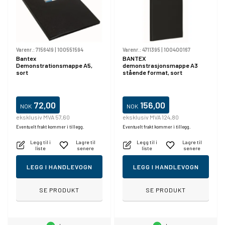
Varenr.:
7156419
|
100551594
Varenr.:
4711395
|
100400167
Bantex
BANTEX
Demonstrationsmappe A5,
demonstrasjonsmappe A3
sort
stående format, sort
72,00
156,00
NOK
NOK
eksklusiv MVA 57,60
eksklusiv MVA 124,80
Eventuelt frakt kommer i tillegg.
Eventuelt frakt kommer i tillegg.
Legg til i
Lagre til
Legg til i
Lagre til
liste
senere
liste
senere
LEGG I HANDLEVOGN
LEGG I HANDLEVOGN
SE PRODUKT
SE PRODUKT