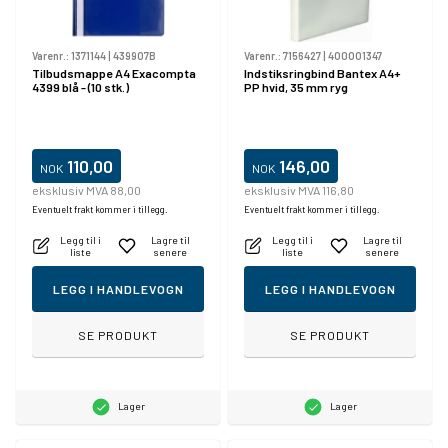
Varenr.:
1371144
|
439907B
Varenr.:
7156427
|
400001347
Tilbudsmappe A4 Exacompta
Indstiksringbind Bantex A4+
4399 blå - (10 stk.)
PP hvid, 35 mm ryg
110,00
146,00
NOK
NOK
eksklusiv MVA 88,00
eksklusiv MVA 116,80
Eventuelt frakt kommer i tillegg.
Eventuelt frakt kommer i tillegg.
Legg til i
Lagre til
Legg til i
Lagre til
liste
senere
liste
senere
LEGG I HANDLEVOGN
LEGG I HANDLEVOGN
SE PRODUKT
SE PRODUKT
Lager
Lager