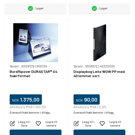
Lager
Lager
Varenr.:
6009579
|
856739
Varenr.:
6606612
|
46320095
Bordflipover DURASTAR® A4
Displaybog Leitz WOW PP med
tværformat
40 lommer sort
1.375,00
90,00
NOK
NOK
eksklusiv MVA 1.100,00
eksklusiv MVA 72,00
Eventuelt frakt kommer i tillegg.
Eventuelt frakt kommer i tillegg.
Legg til i
Lagre til
Legg til i
Lagre til
liste
senere
liste
senere