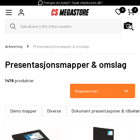
Trenger du hjelp? - Spør chatboten vår!
0
0
Arkivering
Presentasjonsmapper & omslag
Presentasjonsmapper & omslag
1478
produkter
Popularitet
Demo mapper
Diverse
Dokument presentasjoner & tilbehør