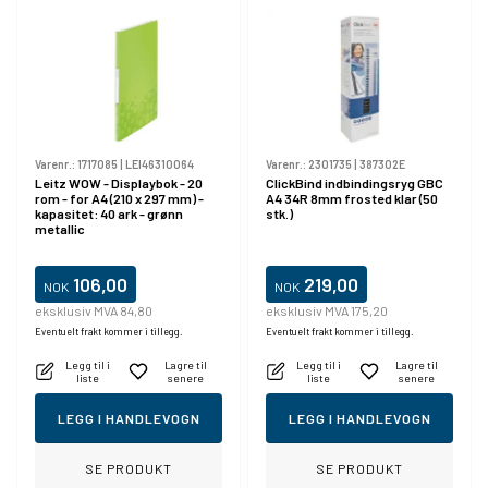
Varenr.:
1717085
|
LEI46310064
Varenr.:
2301735
|
387302E
Leitz WOW - Displaybok - 20
ClickBind indbindingsryg GBC
rom - for A4 (210 x 297 mm) -
A4 34R 8mm frosted klar (50
kapasitet: 40 ark - grønn
stk.)
metallic
106,00
219,00
NOK
NOK
eksklusiv MVA 84,80
eksklusiv MVA 175,20
Eventuelt frakt kommer i tillegg.
Eventuelt frakt kommer i tillegg.
Legg til i
Lagre til
Legg til i
Lagre til
liste
senere
liste
senere
LEGG I HANDLEVOGN
LEGG I HANDLEVOGN
SE PRODUKT
SE PRODUKT