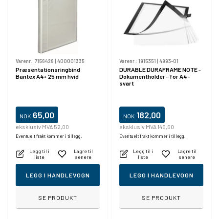
Varenr.:
7156426
|
400001335
Varenr.:
1915351
|
4993-01
Præsentationsringbind
DURABLE DURAFRAME NOTE -
Bantex A4+ 25 mm hvid
Dokumentholder - for A4 -
svart
65,00
182,00
NOK
NOK
eksklusiv MVA 52,00
eksklusiv MVA 145,60
Eventuelt frakt kommer i tillegg.
Eventuelt frakt kommer i tillegg.
Legg til i
Lagre til
Legg til i
Lagre til
liste
senere
liste
senere
LEGG I HANDLEVOGN
LEGG I HANDLEVOGN
SE PRODUKT
SE PRODUKT