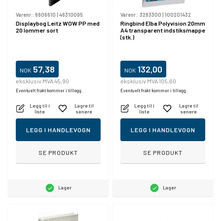
Varenr.:
6606610
|
46310095
Varenr.:
3263300
|
100201432
Displaybog Leitz WOW PP med
Ringbind Elba Polyvision 20mm
20 lommer sort
A4 transparent indstiksmappe
(stk.)
57,38
132,00
NOK
NOK
eksklusiv MVA 45,90
eksklusiv MVA 105,60
Eventuelt frakt kommer i tillegg.
Eventuelt frakt kommer i tillegg.
Legg til i
Lagre til
Legg til i
Lagre til
liste
senere
liste
senere
LEGG I HANDLEVOGN
LEGG I HANDLEVOGN
SE PRODUKT
SE PRODUKT
Lager
Lager