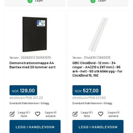
Lager
Lager
Varenr.:
3208301
|
100551579
Varenr.:
3144836
|
388057E
Demonstrationsmappe A4
GBC ClickBind - 12 mm - 34
Bantex med 20 lommer sort
ringer - A4 (210 x 297 mm) - 95
ark - hvit - 50 stk klikkrygg - for
ClickBind 15, 15E
129,00
527,00
NOK
NOK
eksklusiv MVA 103,20
eksklusiv MVA 421,60
Eventuelt frakt kommer i tillegg.
Eventuelt frakt kommer i tillegg.
Legg til i
Lagre til
Legg til i
Lagre til
liste
senere
liste
senere
LEGG I HANDLEVOGN
LEGG I HANDLEVOGN