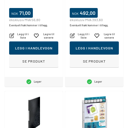
71,00
492,00
NOK
NOK
eksklusiv MVA 56,80
eksklusiv MVA 393,60
Eventuelt frakt kommer i tillegg.
Eventuelt frakt kommer i tillegg.
Legg til i
Lagre til
Legg til i
Lagre til
liste
senere
liste
senere
LEGG I HANDLEVOGN
LEGG I HANDLEVOGN
SE PRODUKT
SE PRODUKT
Lager
Lager