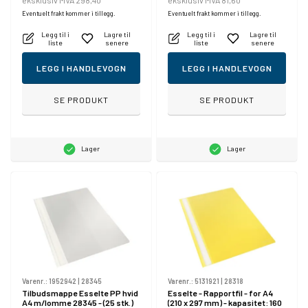
eksklusiv MVA 298,40
eksklusiv MVA 81,60
Eventuelt frakt kommer i tillegg.
Eventuelt frakt kommer i tillegg.
Legg til i
Lagre til
Legg til i
Lagre til
liste
senere
liste
senere
LEGG I HANDLEVOGN
LEGG I HANDLEVOGN
SE PRODUKT
SE PRODUKT
Lager
Lager
Varenr.:
1952942
|
28345
Varenr.:
5131921
|
28318
Tilbudsmappe Esselte PP hvid
Esselte - Rapportfil - for A4
A4 m/lomme 28345 - (25 stk.)
(210 x 297 mm) - kapasitet: 160