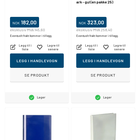
ark - gul (en pakke 25)
182,00
323,00
NOK
NOK
eksklusiv MVA 145,60
eksklusiv MVA 258,40
Eventuelt frakt kommer i tillegg.
Eventuelt frakt kommer i tillegg.
Legg til i
Lagre til
Legg til i
Lagre til
liste
senere
liste
senere
LEGG I HANDLEVOGN
LEGG I HANDLEVOGN
SE PRODUKT
SE PRODUKT
Lager
Lager