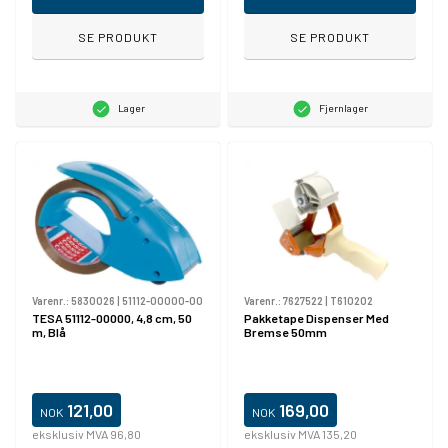
SE PRODUKT
SE PRODUKT
Lager
Fjernlager
Varenr.:
5830026
|
51112-00000-00
Varenr.:
7627522
|
T610202
TESA 51112-00000, 4,8 cm, 50
Pakketape Dispenser Med
m, Blå
Bremse 50mm
121,00
169,00
NOK
NOK
eksklusiv MVA 96,80
eksklusiv MVA 135,20