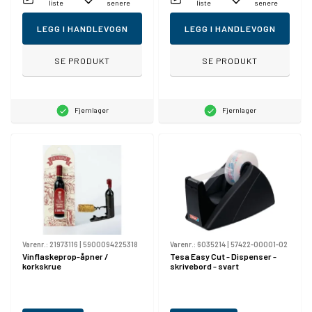
liste
senere
liste
senere
LEGG I HANDLEVOGN
LEGG I HANDLEVOGN
SE PRODUKT
SE PRODUKT
Fjernlager
Fjernlager
Varenr.:
21973116
|
5900094225318
Varenr.:
6035214
|
57422-00001-02
Vinflaskeprop-åpner /
Tesa Easy Cut - Dispenser -
korkskrue
skrivebord - svart