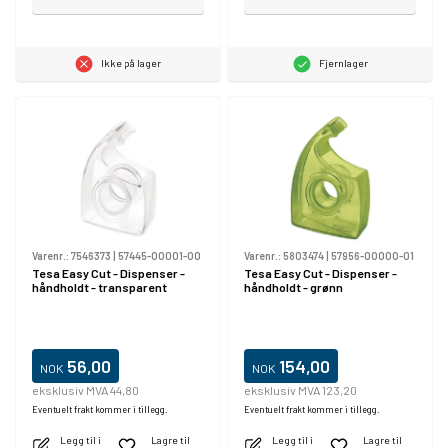
Ikke på lager
Fjernlager
Varenr.:
7546373
|
57445-00001-00
Varenr.:
5803474
|
57956-00000-01
Tesa Easy Cut - Dispenser -
Tesa Easy Cut - Dispenser -
håndholdt - transparent
håndholdt - grønn
56,00
154,00
NOK
NOK
eksklusiv MVA 44,80
eksklusiv MVA 123,20
Eventuelt frakt kommer i tillegg.
Eventuelt frakt kommer i tillegg.
Legg til i
Lagre til
Legg til i
Lagre til