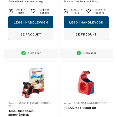
Eventuelt frakt kommer i tillegg.
Eventuelt frakt kommer i tillegg.
Legg til i
Lagre til
Legg til i
Lagre til
liste
senere
liste
senere
LEGG I HANDLEVOGN
LEGG I HANDLEVOGN
SE PRODUKT
SE PRODUKT
Fjernlager
Fjernlager
Varenr.:
4963383
|
56403-00000-
Varenr.:
6035215
|
57443-00001-01
01
TESA 57443-00001-00
Tesa - Dispenser -
pistolhåndtak