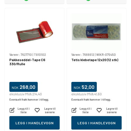
Varenr.:
7627710
|
T910102
Varenr.:
7666612
|
WIKR-075450
Pakkeseddel-Tape C6
Tetis klebetape 12x20 (12 stk)
330/Rulle
268,00
52,00
NOK
NOK
eksklusiv MVA 214,40
eksklusiv MVA 41,60
Eventuelt frakt kommer i tillegg.
Eventuelt frakt kommer i tillegg.
Legg til i
Lagre til
Legg til i
Lagre til
liste
senere
liste
senere
LEGG I HANDLEVOGN
LEGG I HANDLEVOGN