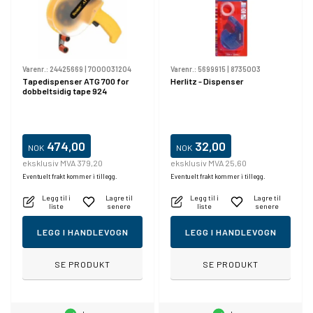
Varenr.:
24425669
|
7000031204
Varenr.:
5699915
|
8735003
Tapedispenser ATG 700 for
Herlitz - Dispenser
dobbeltsidig tape 924
474,00
32,00
NOK
NOK
eksklusiv MVA 379,20
eksklusiv MVA 25,60
Eventuelt frakt kommer i tillegg.
Eventuelt frakt kommer i tillegg.
Legg til i
Lagre til
Legg til i
Lagre til
liste
senere
liste
senere
LEGG I HANDLEVOGN
LEGG I HANDLEVOGN
SE PRODUKT
SE PRODUKT