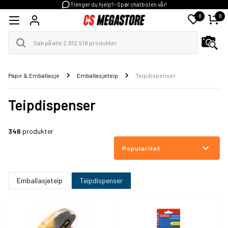
Trenger du hjelp? - Spør chatboten vår!
0
0
Papir & Emballasje
Emballasjeteip
Teipdispenser
Teipdispenser
346
produkter
Popularitet
Emballasjeteip
Teipdispenser