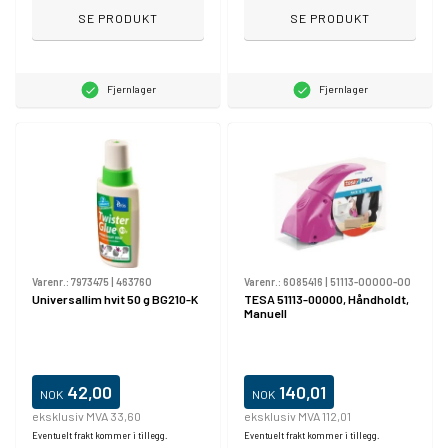
SE PRODUKT
SE PRODUKT
Fjernlager
Fjernlager
Varenr.:
7973475
|
463760
Varenr.:
6085416
|
51113-00000-00
Universallim hvit 50 g BG210-K
TESA 51113-00000, Håndholdt,
Manuell
42,00
140,01
NOK
NOK
eksklusiv MVA 33,60
eksklusiv MVA 112,01
Eventuelt frakt kommer i tillegg.
Eventuelt frakt kommer i tillegg.