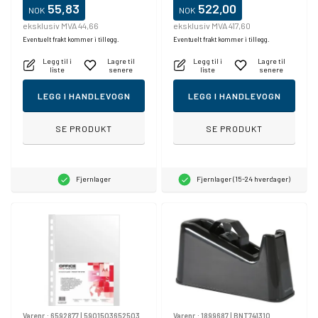
55,83
522,00
NOK
NOK
eksklusiv MVA 44,66
eksklusiv MVA 417,60
Eventuelt frakt kommer i tillegg.
Eventuelt frakt kommer i tillegg.
Legg til i
Lagre til
Legg til i
Lagre til
liste
senere
liste
senere
LEGG I HANDLEVOGN
LEGG I HANDLEVOGN
SE PRODUKT
SE PRODUKT
Fjernlager
Fjernlager (15-24 hverdager)
Varenr.:
6592877
|
5901503652503
Varenr.:
1899687
|
BNT741310