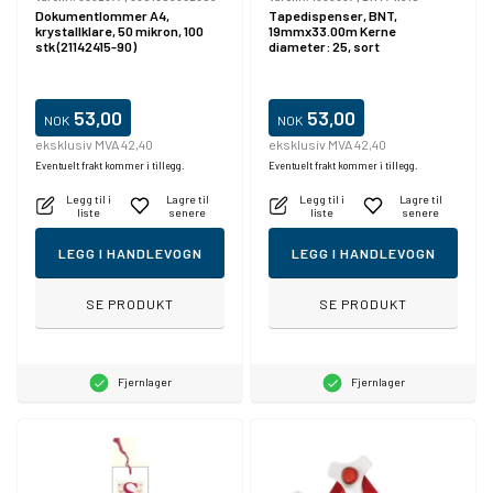
Dokumentlommer A4,
Tapedispenser, BNT,
krystallklare, 50 mikron, 100
19mmx33.00m Kerne
stk (21142415-90)
diameter: 25, sort
53,00
53,00
NOK
NOK
eksklusiv MVA 42,40
eksklusiv MVA 42,40
Eventuelt frakt kommer i tillegg.
Eventuelt frakt kommer i tillegg.
Legg til i
Lagre til
Legg til i
Lagre til
liste
senere
liste
senere
LEGG I HANDLEVOGN
LEGG I HANDLEVOGN
SE PRODUKT
SE PRODUKT
Fjernlager
Fjernlager