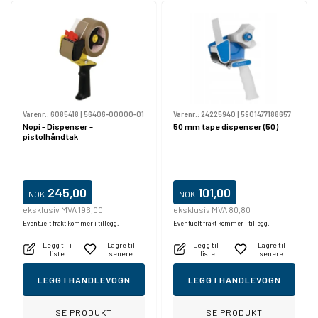
Varenr.:
6085418
|
56406-00000-01
Varenr.:
24225940
|
5901477188657
Nopi - Dispenser -
50 mm tape dispenser (50)
pistolhåndtak
245,00
101,00
NOK
NOK
eksklusiv MVA 196,00
eksklusiv MVA 80,80
Eventuelt frakt kommer i tillegg.
Eventuelt frakt kommer i tillegg.
Legg til i
Lagre til
Legg til i
Lagre til
liste
senere
liste
senere
LEGG I HANDLEVOGN
LEGG I HANDLEVOGN
SE PRODUKT
SE PRODUKT