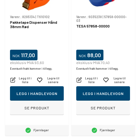
Varenr.:
8295134
|
T610102
Varenr.:
6035238
|
57858-00000-
03
Pakketape Dispenser Hånd
TESA 57858-00000
38mm Rød
117,00
88,00
NOK
NOK
eksklusiv MVA 93,60
eksklusiv MVA 70,40
Eventuelt frakt kommer i tillegg.
Eventuelt frakt kommer i tillegg.
Legg til i
Lagre til
Legg til i
Lagre til
liste
senere
liste
senere
LEGG I HANDLEVOGN
LEGG I HANDLEVOGN
SE PRODUKT
SE PRODUKT
Fjernlager
Fjernlager