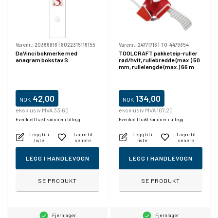
Varenr.:
20366816
|
8022315116155
Varenr.:
24771713
|
TO-4479354
DaVinci bokmerke med
TOOLCRAFT pakketeip-ruller
anagram bokstav S
rød/hvit, rullebredde (max.) 50
mm, rullelengde (max.) 66 m
42,00
134,00
NOK
NOK
eksklusiv MVA 33,60
eksklusiv MVA 107,20
Eventuelt frakt kommer i tillegg.
Eventuelt frakt kommer i tillegg.
Legg til i
Lagre til
Legg til i
Lagre til
liste
senere
liste
senere
LEGG I HANDLEVOGN
LEGG I HANDLEVOGN
SE PRODUKT
SE PRODUKT
Fjernlager
Fjernlager