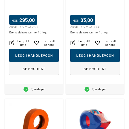
295,00
83,00
NOK
NOK
eksklusiv MVA 236,00
eksklusiv MVA 66,40
Eventuelt frakt kommer i tillegg.
Eventuelt frakt kommer i tillegg.
Legg til i
Lagre til
Legg til i
Lagre til
liste
senere
liste
senere
LEGG I HANDLEVOGN
LEGG I HANDLEVOGN
SE PRODUKT
SE PRODUKT
Fjernlager
Fjernlager