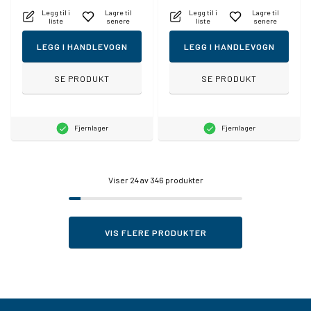
Legg til i
Lagre til
Legg til i
Lagre til
liste
senere
liste
senere
LEGG I HANDLEVOGN
LEGG I HANDLEVOGN
SE PRODUKT
SE PRODUKT
Fjernlager
Fjernlager
Viser
24
av 346 produkter
VIS FLERE PRODUKTER