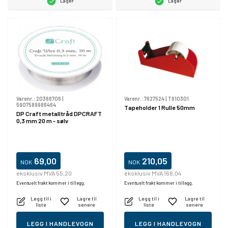
Lager
Lager
Varenr.:
20366706
|
Varenr.:
7627524
|
T610301
5907589986464
Tapeholder 1 Rulle 50mm
DP Craft metalltråd DPCRAFT
0,3 mm 20 m - sølv
69,00
210,05
NOK
NOK
eksklusiv MVA 55,20
eksklusiv MVA 168,04
Eventuelt frakt kommer i tillegg.
Eventuelt frakt kommer i tillegg.
Legg til i
Lagre til
Legg til i
Lagre til
liste
senere
liste
senere
LEGG I HANDLEVOGN
LEGG I HANDLEVOGN