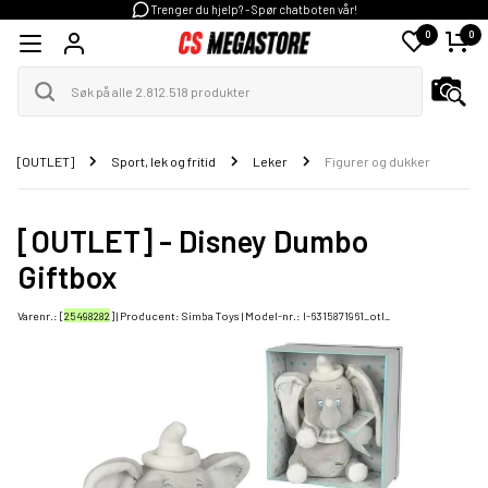
Trenger du hjelp? - Spør chatboten vår!
0
0
[OUTLET]
Sport, lek og fritid
Leker
Figurer og dukker
[OUTLET] - Disney Dumbo
Giftbox
Varenr.: [
25498282
] | Producent:
Simba Toys
| Model-nr.:
I-6315871961_otl_