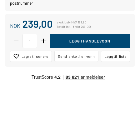
postnummer
239,00
eksklusiv MVA 191,20
NOK
Totalt inkl. frakt 298,00
LEGG I HANDLEVOGN
Lagre til senere
Send lenke til en venn
Legg til i liste