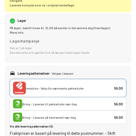
tidligere.
Leveres komplet som ny i original emballage.
Lager
På lager, bestill innen kl. 12:00 så sender vi det samme dag (hverdager).
Mere info
Lagerkampanje
Det er 1 på lager
Den aktuelle pris gælder kun så længe lokalt lager haves
Leveringsalternativer
- Velges i kassen
Instabox - Velg din nærmeste pakkeboks
59,00
Bring – Leveres til pakkeboks nær deg
59,00
Bring – Leveres på hentested nær deg
59,00
Vis alle leveringsalternativer (5)
Fraktprisen er basert på levering til dette postnummer:
-
Skift