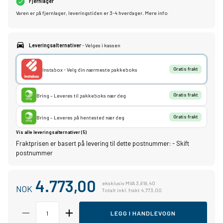
Fjernlager
Varen er på fjernlager, leveringstiden er 3-4 hverdager.
Mere info
Leveringsalternativer
- Velges i kassen
Instabox - Velg din nærmeste pakkeboks
Gratis frakt
Bring – Leveres til pakkeboks nær deg
Gratis frakt
Bring – Leveres på hentested nær deg
Gratis frakt
Vis alle leveringsalternativer (5)
Fraktprisen er basert på levering til dette postnummer:
-
Skift
postnummer
4.773,00
eksklusiv MVA 3.818,40
NOK
Totalt inkl. frakt 4.773,00
LEGG I HANDLEVOGN