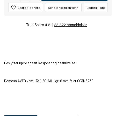
Lagre til senere
Send lenke til en venn
Legg til i liste
Les ytterligere spesifikasjoner og beskrivelse.
Danfoss AVTB ventil 3/4 20–60 - gr. 9 mm føler 003N8230