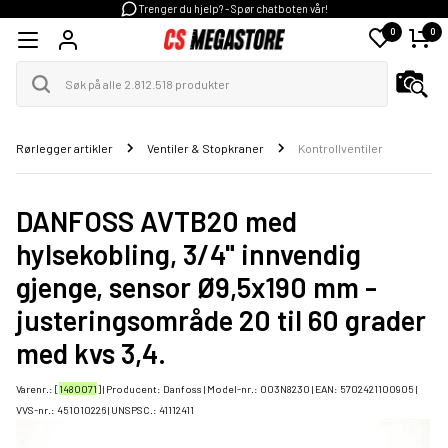
Trenger du hjelp? - Spør chatboten vår!
0
0
Rørlegger artikler
Ventiler & Stopkraner
Kontrollventiler
DANFOSS AVTB20 med
hylsekobling, 3/4" innvendig
gjenge, sensor Ø9,5x190 mm -
justeringsområde 20 til 60 grader
med kvs 3,4.
Varenr.: [
1480071
] | Producent:
Danfoss
| Model-nr.:
003N8230
| EAN:
5702421100905
|
VVS-nr.:
451010226
| UNSPSC.:
41112411