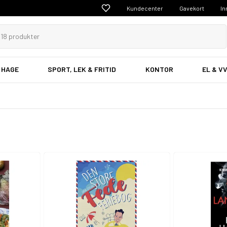
Kundecenter
Gavekort
In
 HAGE
SPORT, LEK & FRITID
KONTOR
EL & V