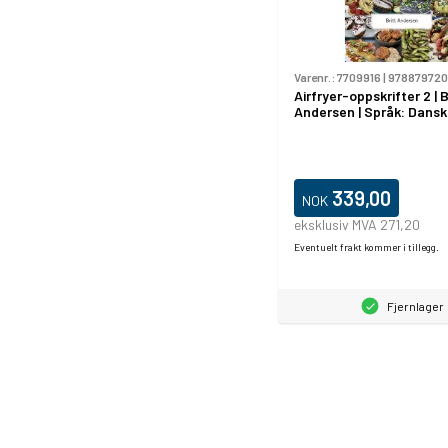
Varenr.:
7709916
|
97887972
Airfryer-oppskrifter 2 | B
Andersen | Språk: Dansk
339,00
NOK
eksklusiv MVA 271,20
Eventuelt frakt kommer i tillegg.
Fjernlager