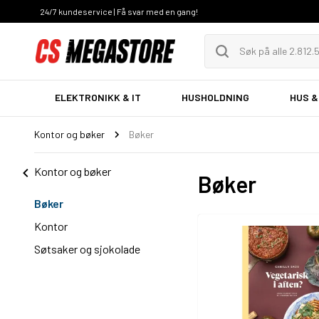
24/7 kundeservice | Få svar med en gang!
ELEKTRONIKK & IT
HUSHOLDNING
HUS &
Kontor og bøker
Bøker
Kontor og bøker
Bøker
Bøker
Kontor
Søtsaker og sjokolade