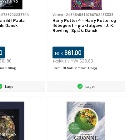
|
9788702233704
Varenr.:
24845458
|
9788702433333
m ild | Paula
Harry Potter 4 – Harry Potter og
åk: Dansk
Ildbegeret – praktutgave | J. K.
Rowling | Språk: Dansk
0
661,00
NOK
316,80
eksklusiv MVA 528,80
er i tillegg.
Eventuelt frakt kommer i tillegg.
Lager
Lager