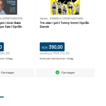
4
|
9788712801375
Varenr.:
8388624
|
9788740074901
en | Axel Bøie
Tre uker i juli | Tonny Vorm | Språk:
pe Søe | Språk:
Dansk
0
390,00
NOK
 284,00
eksklusiv MVA 312,00
er i tillegg.
Eventuelt frakt kommer i tillegg.
Fjernlager
Fjernlager