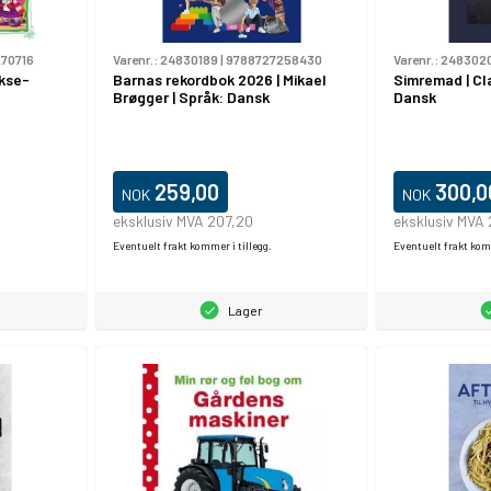
270716
Varenr.:
24830189
|
9788727258430
Varenr.:
248302
akse-
Barnas rekordbok 2026 | Mikael
Simremad | Cl
Brøgger | Språk: Dansk
Dansk
259,00
300,0
NOK
NOK
eksklusiv MVA 207,20
eksklusiv MVA
Eventuelt frakt kommer i tillegg.
Eventuelt frakt komm
Lager