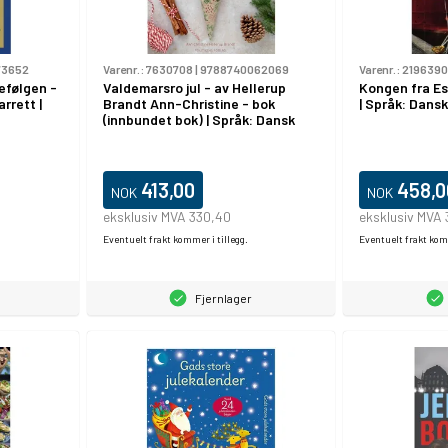
73652
Varenr.:
7630708
|
9788740062069
Varenr.:
2196390
efølgen -
Valdemarsro jul - av Hellerup
Kongen fra Es
arrett |
Brandt Ann-Christine - bok
| Språk: Dansk
(innbundet bok) | Språk: Dansk
413,00
458,0
NOK
NOK
eksklusiv MVA 330,40
eksklusiv MVA
Eventuelt frakt kommer i tillegg.
Eventuelt frakt komm
Fjernlager