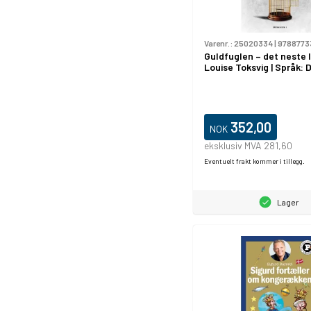
Varenr.:
25020334
|
9788773
Guldfuglen – det neste li
Louise Toksvig | Språk: 
352,00
NOK
eksklusiv MVA 281,60
Eventuelt frakt kommer i tillegg.
Lager