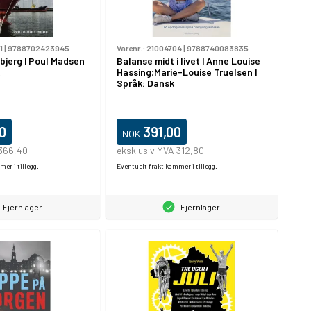
1
|
9788702423945
Varenr.:
21004704
|
9788740083835
bjerg | Poul Madsen
Balanse midt i livet | Anne Louise
Hassing;Marie-Louise Truelsen |
Språk: Dansk
0
391,00
NOK
 366,40
eksklusiv MVA 312,80
er i tillegg.
Eventuelt frakt kommer i tillegg.
Fjernlager
Fjernlager