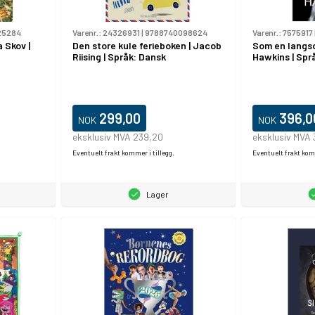
25284
Varenr.:
24326931
|
9788740098624
Varenr.:
7575917
a Skov |
Den store kule ferieboken | Jacob
Som en langso
Riising | Språk: Dansk
Hawkins | Spr
299,00
396,0
NOK
NOK
eksklusiv MVA 239,20
eksklusiv MVA 
Eventuelt frakt kommer i tillegg.
Eventuelt frakt komm
Lager