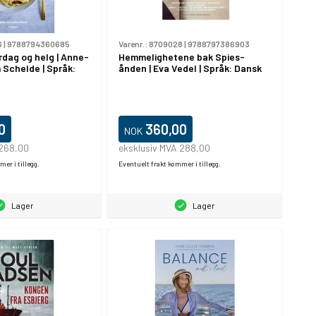
6
|
9788794360685
Varenr.:
8709028
|
9788797386903
rdag og helg | Anne-
Hemmelighetene bak Spies-
 Schelde | Språk:
ånden | Eva Vedel | Språk: Dansk
0
360,00
NOK
 268,00
eksklusiv MVA 288,00
er i tillegg.
Eventuelt frakt kommer i tillegg.
Lager
Lager