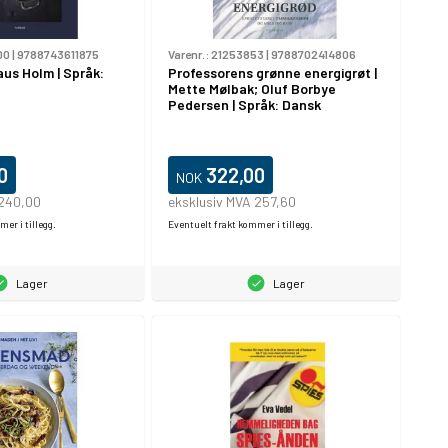
00
|
9788743611875
Varenr.:
21253853
|
9788702414806
aus Holm | Språk:
Professorens grønne energigrøt |
Mette Mølbak; Oluf Borbye
Pedersen | Språk: Dansk
0
322,00
NOK
 240,00
eksklusiv MVA 257,60
er i tillegg.
Eventuelt frakt kommer i tillegg.
Lager
Lager