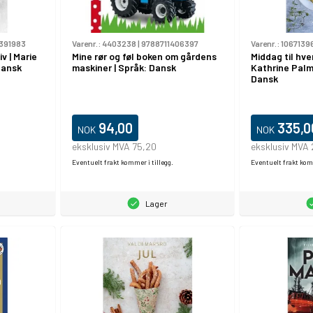
391983
Varenr.:
4403238
|
9788711406397
Varenr.:
1067139
v | Marie
Mine rør og føl boken om gårdens
Middag til hve
Dansk
maskiner | Språk: Dansk
Kathrine Palm
Dansk
94,00
335,0
NOK
NOK
eksklusiv MVA 75,20
eksklusiv MVA
Eventuelt frakt kommer i tillegg.
Eventuelt frakt komm
Lager