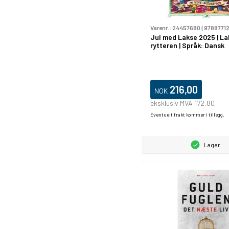
Varenr.:
24457680
|
9788771
Jul med Lakse 2025 | L
rytteren | Språk: Dansk
216,00
NOK
eksklusiv MVA 172,80
Eventuelt frakt kommer i tillegg.
Lager