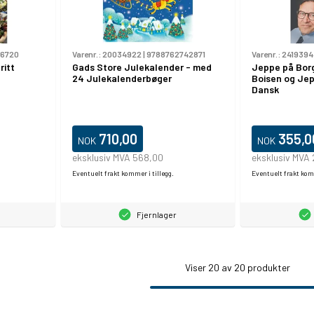
06720
Varenr.:
20034922
|
9788762742871
Varenr.:
2419394
ritt
Gads Store Julekalender - med
Jeppe på Borg
24 Julekalenderbøger
Boisen og Jep
Dansk
710,00
355,0
NOK
NOK
eksklusiv MVA 568,00
eksklusiv MVA
Eventuelt frakt kommer i tillegg.
Eventuelt frakt komm
Fjernlager
Viser
20
av 20 produkter