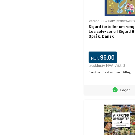
Varenr.:
8571382
|
97887400
Sigurd forteller om kong
Les selv-serie | Sigurd B
Språk: Dansk
95,00
NOK
eksklusiv MVA 76,00
Eventuelt frakt kommer i tillegg.
Lager