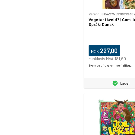
Varenr.:
6154275
|
97887938
Vegetar i kveld? | Camill
Språk: Dansk
227,00
NOK
eksklusiv MVA 181,60
Eventuelt frakt kommer i tillegg.
Lager