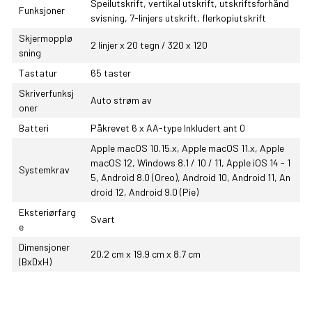
Speilutskrift, vertikal utskrift, utskriftsforhånd
Funksjoner
svisning, 7-linjers utskrift, flerkopiutskrift
Skjermopplø
2 linjer x 20 tegn / 320 x 120
sning
Tastatur
65 taster
Skriverfunksj
Auto strøm av
oner
Batteri
Påkrevet 6 x AA-type Inkludert ant 0
Apple macOS 10.15.x, Apple macOS 11.x, Apple
macOS 12, Windows 8.1 / 10 / 11, Apple iOS 14 - 1
Systemkrav
5, Android 8.0 (Oreo), Android 10, Android 11, An
droid 12, Android 9.0 (Pie)
Eksteriørfarg
Svart
e
Dimensjoner
20.2 cm x 19.9 cm x 8.7 cm
(BxDxH)