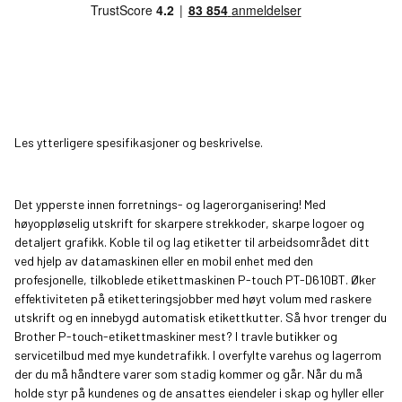
Les ytterligere spesifikasjoner og beskrivelse.
Det ypperste innen forretnings- og lagerorganisering! Med
høyoppløselig utskrift for skarpere strekkoder, skarpe logoer og
detaljert grafikk. Koble til og lag etiketter til arbeidsområdet ditt
ved hjelp av datamaskinen eller en mobil enhet med den
profesjonelle, tilkoblede etikettmaskinen P-touch PT-D610BT. Øker
effektiviteten på etiketteringsjobber med høyt volum med raskere
utskrift og en innebygd automatisk etikettkutter. Så hvor trenger du
Brother P-touch-etikettmaskiner mest? I travle butikker og
servicetilbud med mye kundetrafikk. I overfylte varehus og lagerrom
der du må håndtere varer som stadig kommer og går. Når du må
holde styr på kundenes og de ansattes eiendeler i skap og hyller eller