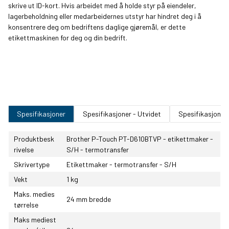
skrive ut ID-kort. Hvis arbeidet med å holde styr på eiendeler,
lagerbeholdning eller medarbeidernes utstyr har hindret deg i å
konsentrere deg om bedriftens daglige gjøremål, er dette
etikettmaskinen for deg og din bedrift.
Spesifikasjoner
Spesifikasjoner - Utvidet
Spesifikasjoner
Produktbesk
Brother P-Touch PT-D610BTVP - etikettmaker -
rivelse
S/H - termotransfer
Skrivertype
Etikettmaker - termotransfer - S/H
Vekt
1 kg
Maks. medies
24 mm bredde
tørrelse
Maks mediest