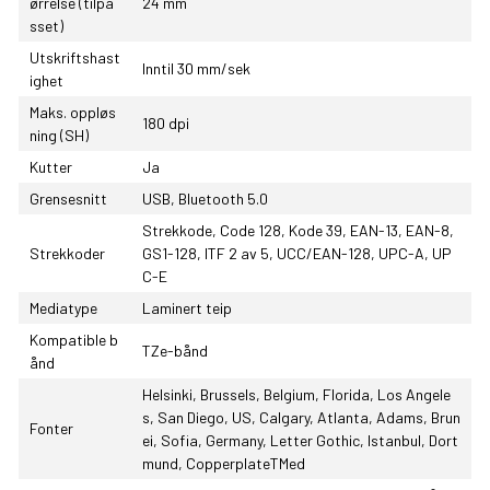
ørrelse (tilpa
24 mm
sset)
Utskriftshast
Inntil 30 mm/sek
ighet
Maks. oppløs
180 dpi
ning (SH)
Kutter
Ja
Grensesnitt
USB, Bluetooth 5.0
Strekkode, Code 128, Kode 39, EAN-13, EAN-8,
Strekkoder
GS1-128, ITF 2 av 5, UCC/EAN-128, UPC-A, UP
C-E
Mediatype
Laminert teip
Kompatible b
TZe-bånd
ånd
Helsinki, Brussels, Belgium, Florida, Los Angele
s, San Diego, US, Calgary, Atlanta, Adams, Brun
Fonter
ei, Sofia, Germany, Letter Gothic, Istanbul, Dort
mund, CopperplateTMed