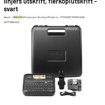
linjers utskrift, flerkopiutskrift -
svart
Varenr.: [
8993413
] | Producent:
Brother
| Model-nr.:
PTD610BTVPZW1
| EAN:
4977766824910