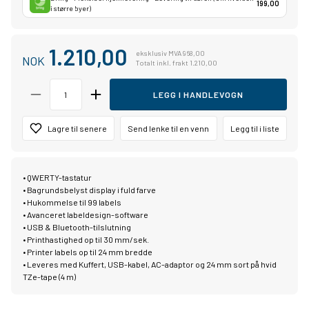
199,00
i større byer)
1.210,00
eksklusiv MVA 968,00
NOK
Totalt inkl. frakt 1.210,00
LEGG I HANDLEVOGN
Lagre til senere
Send lenke til en venn
Legg til i liste
• QWERTY-tastatur
• Bagrundsbelyst display i fuld farve
• Hukommelse til 99 labels
• Avanceret labeldesign-software
• USB & Bluetooth-tilslutning
• Printhastighed op til 30 mm/sek.
• Printer labels op til 24 mm bredde
• Leveres med Kuffert, USB-kabel, AC-adaptor og 24 mm sort på hvid
TZe-tape (4 m)