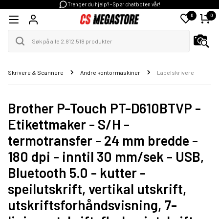
Trenger du hjelp? - Spør chatboten vår!
0
0
Skrivere & Scannere
Andre kontormaskiner
Labelskrivere
Brother P-Touch PT-D610BTVP -
Etikettmaker - S/H -
termotransfer - 24 mm bredde -
180 dpi - inntil 30 mm/sek - USB,
Bluetooth 5.0 - kutter -
speilutskrift, vertikal utskrift,
utskriftsforhåndsvisning, 7-