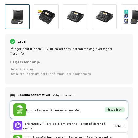
Lager
På lager, bestill innen kl. 12:00 så sender vi det samme dag (hverdager).
Mere info
Lagerkampanje
Det er 4 på lager
Den aktuelle pris gælder kun så længe lokalt lager haves
Leveringsalternativer
- Velges i kassen
Bring – Leveres på hentested nær deg
Gratis frakt
PorterBuddy - Fleksibel hjemlevering - levert på døren på
174,00
kvelden
Bring - Fleksibel hjemlevering - Levering til døren (om kvelden