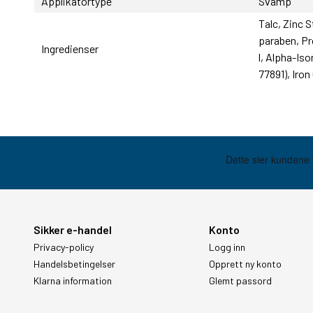
Applikatortype
Svamp
Talc, Zinc 
paraben, Pr
Ingredienser
l, Alpha-Is
77891), Iron
Sikker e-handel
Konto
Privacy-policy
Logg inn
Handelsbetingelser
Opprett ny konto
Klarna information
Glemt passord