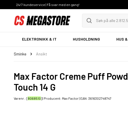
24/7 kundeservice | Få svar med en gang!
ELEKTRONIKK & IT
HUSHOLDNING
HUS &
Sminke
Ansikt
Max Factor Creme Puff Powd
Touch 14 G
Varenr.: [
8068510
] | Producent:
Max Factor
| EAN:
3616302748747