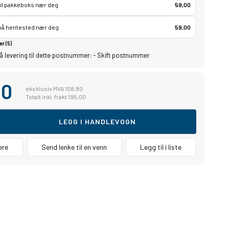
til pakkeboks nær deg
59,00
 på hentested nær deg
59,00
er (5)
å levering til dette postnummer:
-
Skift postnummer
00
eksklusiv MVA 108,80
Totalt inkl. frakt 195,00
LEGG I HANDLEVOGN
ere
Send lenke til en venn
Legg til i liste