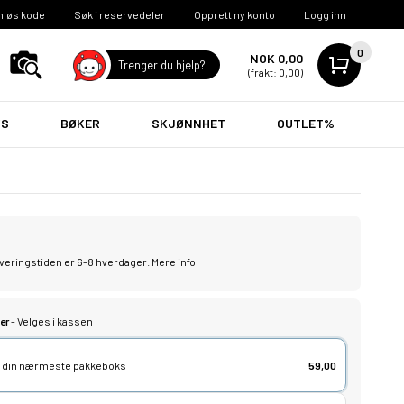
nløs kode
Søk i reservedeler
Opprett ny konto
Logg inn
0
NOK 0,00
Trenger du hjelp?
(frakt: 0,00)
VS
BØKER
SKJØNNHET
OUTLET%
leveringstiden er 6-8 hverdager.
Mere info
er
- Velges i kassen
lg din nærmeste pakkeboks
59,00