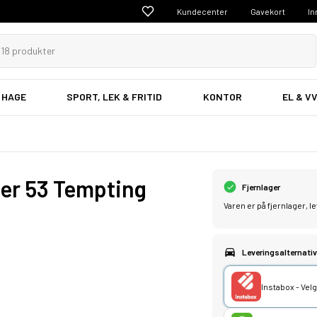
Kundecenter
Gavekort
In
 HAGE
SPORT, LEK & FRITID
KONTOR
EL & V
er 53 Tempting
Fjernlager
Varen er på fjernlager, 
Leveringsalternativ
Instabox - Ve