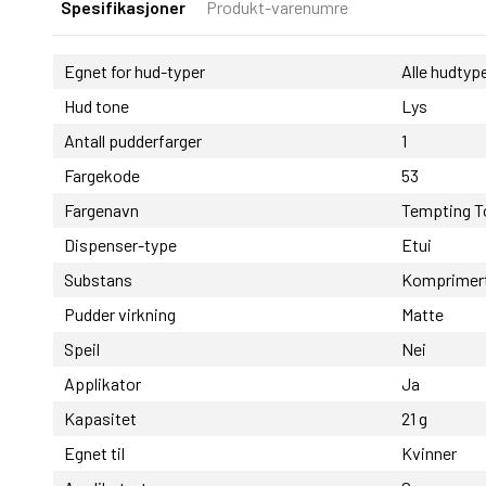
Spesifikasjoner
Produkt-varenumre
Egnet for hud-typer
Alle hudtyp
Hud tone
Lys
Antall pudderfarger
1
Fargekode
53
Fargenavn
Tempting T
Dispenser-type
Etui
Substans
Komprimert
Pudder virkning
Matte
Speil
Nei
Applikator
Ja
Kapasitet
21 g
Egnet til
Kvinner