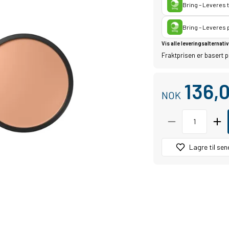
Bring – Leveres 
Bring – Leveres
Vis alle leveringsalternativ
Fraktprisen er basert p
136,
NOK
Lagre til sen