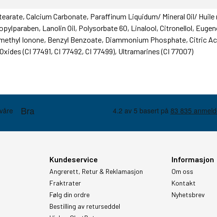
Stearate, Calcium Carbonate, Paraffinum Liquidum/ Mineral Oil/ Huil
opylparaben, Lanolin Oil, Polysorbate 60, Linalool, Citronellol, Euge
omethyl Ionone, Benzyl Benzoate, Diammonium Phosphate, Citric Aci
 Oxides (CI 77491, CI 77492, CI 77499), Ultramarines (CI 77007)
Kundeservice
Informasjon
Angrerett, Retur & Reklamasjon
Om oss
Fraktrater
Kontakt
Følg din ordre
Nyhetsbrev
Bestilling av returseddel