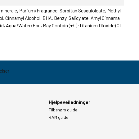
e minerale, Parfum/Fragrance, Sorbitan Sesquioleate, Methyl
nol, Cinnamyl Alcohol, BHA, Benzyl Salicylate, Amyl Cinnama
d, Aqua/Water/Eau, May Contain (+/-):Titanium Dioxide (CI
Hjelpeveiledninger
Tilbehørs guide
RAM guide