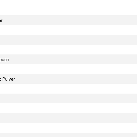
er
ouch
 Pulver